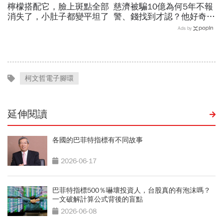
檸檬搭配它，臉上斑點全部
慈濟被騙10億為何5年不報
消失了，小肚子都變平坦了
警、錢找到才認？他好奇：
當年財報怎麼編…陳時中背
Ads by
「擋疫苗」黑鍋只求1件事
柯文哲電子腳環
延伸閱讀
各國的巴菲特指標有不同故事
2026-06-17
巴菲特指標500％嚇壞投資人，台股真的有泡沫嗎？
一文破解計算公式背後的盲點
2026-06-08