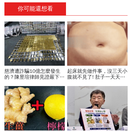
你可能還想看
PR
慈濟遭詐騙10億怎麼發生
起床就先做件事，沒三天小
的？陳昱瑄律師見證嚴下跪
腹就不見了! 肚子一天天變
博信任！豪宅藏158公斤黃
小！
金，洗錢手法曝光…慈濟回
PR
應了