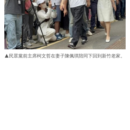
▲民眾黨前主席柯文哲在妻子陳佩琪陪同下回到新竹老家。