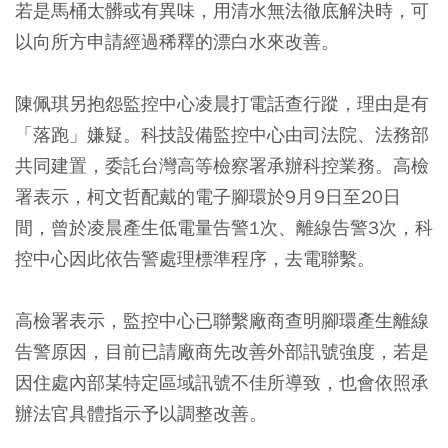
若是馬桶太髒或有異味，用清水無法徹底解決時，可
以向所方申請經過稀釋的漂白水來改善。
陳佩琪另抱怨監控中心凌晨打電話查行蹤，理由是有
「落跑」嫌疑。科技設備監控中心由司法院、法務部
共同建置，委託台灣高等檢察署承辦科控業務。高檢
署表示，柯文哲配戴的電子腳環於9月9日至20日
間，曾於凌晨產生低電量告警1次、離線告警3次，科
控中心因此依告警處理標準程序，去電聯繫。
高檢署表示，監控中心已聯繫廠商查明腳環產生離線
告警原因，目前已請廠商先改善外部訊號強度，若是
因住處內部某特定區域訊號不佳所導致，也會依照承
辦法官具體指示予以調整改善。