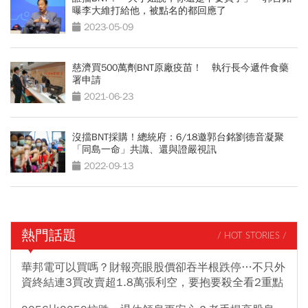
曝李大維打給他，被點名的都回應了
2023-05-09
慈濟買500萬劑BNT原廠疫苗！ 執行長今遞件食藥
署申請
2021-06-23
沒擋BNT採購！總統府：6/18邀郭台銘劉德音凝聚
「同島一命」共識、還與證嚴視訊
2022-09-13
熱門話題
/ HOT STORIES /
華邦電可以買嗎？財報亮眼股價卻吞半根跌停…不只外
資終結連3買改賣超1.8萬張利空，要抱要殺全看2重點