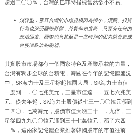
超過二○○％，台灣的巴菲特指標當然欲小不易。
淺碟型：形容台灣的市場規模因為很小，消費、投資
行為也深受國際影響，外貿仰賴度高，只要有任何的
政治因素、國際消息甚至是一些特別的因素就會造成
台股漲跌波動劇烈。
其實股市市場都有一個國家特色及產業承載的力量，
台灣有獨步全球的台積電，韓國在今年的記憶體盛況
中，SK海力士及三星撐起韓國大局，SK海力士市值
一度到一．○七兆美元，三星市值達一．五七六兆美
元。從去年起，SK海力士股價從七三一○○韓元漲到
二四○．七萬韓元，股價市值大漲三十一．九倍，三
星從四九九○○韓元漲到三十七萬韓元，漲了六四
一％，這兩家記憶體企業推著韓國股市的市值往前