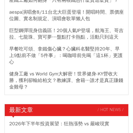
產鐵工廠如何翻身「只有兩根鐵憑什麼賣這麼貴」？
aespa演唱會8/11台北大巨蛋登場！開唱時間、票價座
位圖、實名制規定、演唱會歌單懶人包
巨型鋼彈現身信義區！20個人氣IP登場，航海王、哥吉
拉、七龍珠、寶可夢…盤點打卡熱點，活動只到這天
早餐吃可頌、拿鐵傷心臟？心臟科名醫堅持20年、早
上9點前不做「5件事」：喝咖啡前先喝「這1杯」更護
心
健身工廠 vs World Gym大解密！世界健身-KY營收大
勝，獲利卻輸給柏文？教練課、會籍…誰才是真正賺錢
金雞母？
最新文章
/ HOT NEWS /
2026年下半年投資展望：狂熱漲勢 vs 嚴峻現實