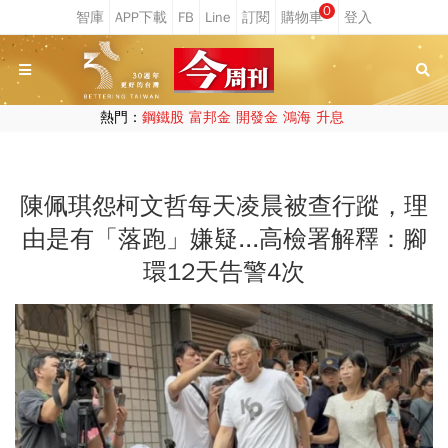
0
熱門：
鋼鐵股
富邦金
開發金
鴻海
升息
陳佩琪怨柯文哲每天凌晨被查行蹤，理
由是有「落跑」嫌疑...高檢署解釋：腳
環12天告警4次