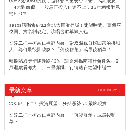
0056比0050抗跌，退休領息更安心？老手揭高股息
「4大致命傷」：股息再投入也追不上，13年總報酬竟
輸600％
aespa演唱會8/11台北大巨蛋登場！開唱時間、票價座
位圖、實名制規定、演唱會歌單懶人包
友達二把手柯富仁裸辭內幕！彭双浪親自找回來的接班
人，為何最後撕破臉？「落後群創」成最後稻草？
韓股陷恐慌情緒暴跌43%，謝金河揭南韓社會亂象…8
月繼續看海力士、三星彈跳：行情總在絕望中誕生
最新文章
/ HOT NEWS /
2026年下半年投資展望：狂熱漲勢 vs 嚴峻現實
友達二把手柯富仁裸辭內幕！「落後群創」成最後稻
草？