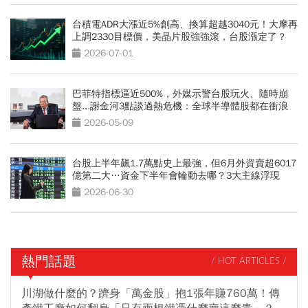
台積電ADR大漲近5%創高、換算超越3040元！大摩再
上調2330目標價，美晶片股強強滾，台股漲定了？
2026-07-01
巴菲特指標逼近500%，外媒示警台股玩火、隨時崩
盤...謝金河3點談過熱危機：全球半導體股都在衝浪
2026-05-09
台股上半年飆1.7萬點史上最強，但6月外資賣超6017
億第二大…資金下半年會輪動去哪？3大主線浮現
2026-06-30
熱門話題
/ HOT ARTICLES /
川湖做什麼的？躋身「萬金股」抱1張年賺760萬！傳