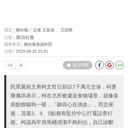
聯合報／ 記者 王長鼎 、 王宏舜
政治社會
聯合報系資料照
2025-09-21 11:31
+A
-A
加入收藏
民眾黨前主席柯文哲日前以7千萬元交保，柯妻
陳佩琪表示，柯在北所被遞送食物場景，就像拿
廚餘餵貓狗一樣，「聽得心在淌血」，而交保
後，清晨3、4、5點都有監控中心打電話查行
蹤。柯認為牢房馬桶清潔不夠到位，自己診斷