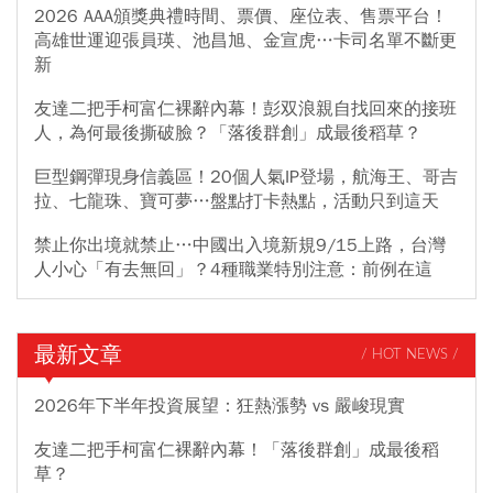
2026 AAA頒獎典禮時間、票價、座位表、售票平台！
高雄世運迎張員瑛、池昌旭、金宣虎…卡司名單不斷更
新
友達二把手柯富仁裸辭內幕！彭双浪親自找回來的接班
人，為何最後撕破臉？「落後群創」成最後稻草？
巨型鋼彈現身信義區！20個人氣IP登場，航海王、哥吉
拉、七龍珠、寶可夢…盤點打卡熱點，活動只到這天
禁止你出境就禁止…中國出入境新規9/15上路，台灣
人小心「有去無回」？4種職業特別注意：前例在這
最新文章
/ HOT NEWS /
2026年下半年投資展望：狂熱漲勢 vs 嚴峻現實
友達二把手柯富仁裸辭內幕！「落後群創」成最後稻
草？