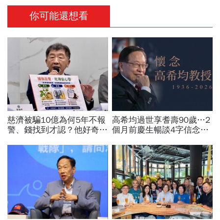
你可能還想看
慈濟被騙10億為何5年不報
高希均過世享耆壽90歲…2
警、錢找到才認？他好奇：
個月前慶生暢談4字信念，
當年財報怎麼編…陳時中背
回憶錄給讀者忠告：自求多
「擋疫苗」黑鍋只求1件事
福、一切靠自己爭氣