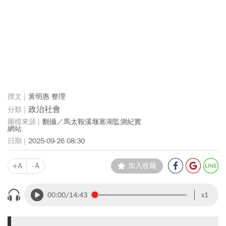
黃明惠 整理
政治社會
翻攝／馬太鞍溪堰塞湖監測紀實
網站
2025-09-26 08:30
+A
-A
加入收藏
00:00
/14:43
x1