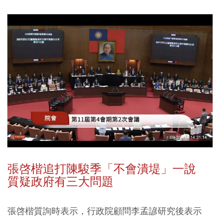
張啓楷追打陳駿季「不會潰堤」一說
質疑政府有三大問題
張啓楷質詢時表示，行政院顧問李孟諺研究後表示