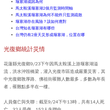
堰塞湖成因為何
馬太鞍溪堰塞湖2個月監測時間軸
馬太鞍溪堰塞湖為何不能炸只監測疏散
堰塞湖存在風險？該如何應對
台灣知名堰塞湖有哪些
台灣仍有2座天災形成堰塞湖，位置在哪
光復鄉統計災情
花蓮縣光復鄉9/23下午因馬太鞍溪上游堰塞湖溢
流，洪水沖毀橋梁，灌入光復市區造成嚴重災害，其
中光復鄉敦厚路、佛祖街罹難人數最多，多數為年長
者，罹難點多半在一樓。
人員傷亡與失聯：
截至9/24下午13時，共有14人死
亡，32人受傷、152人失聯中。