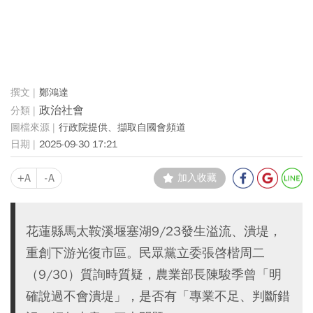
鄭鴻達
政治社會
行政院提供、擷取自國會頻道
2025-09-30 17:21
+A
-A
加入收藏
花蓮縣馬太鞍溪堰塞湖9/23發生溢流、潰堤，
重創下游光復市區。民眾黨立委張啓楷周二
（9/30）質詢時質疑，農業部長陳駿季曾「明
確說過不會潰堤」，是否有「專業不足、判斷錯