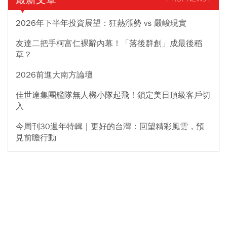
2026年下半年投資展望：狂熱漲勢 vs 嚴峻現實
友達二把手柯富仁裸辭內幕！「落後群創」成最後稻
草？
2026前進大南方論壇
佳世達集團艦隊無人機小隊起飛！鎖定美日頂級客戶切
入
今周刊30週年特輯｜更好的台灣：回望精彩風雲，預
見前瞻行動