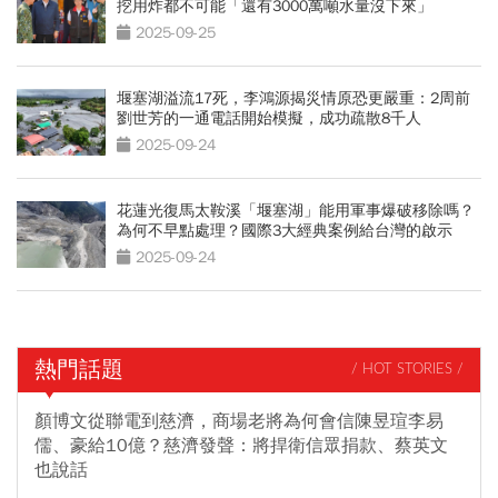
挖用炸都不可能「還有3000萬噸水量沒下來」
2025-09-25
堰塞湖溢流17死，李鴻源揭災情原恐更嚴重：2周前
劉世芳的一通電話開始模擬，成功疏散8千人
2025-09-24
花蓮光復馬太鞍溪「堰塞湖」能用軍事爆破移除嗎？
為何不早點處理？國際3大經典案例給台灣的啟示
2025-09-24
熱門話題
/ HOT STORIES /
顏博文從聯電到慈濟，商場老將為何會信陳昱瑄李易
儒、豪給10億？慈濟發聲：將捍衛信眾捐款、蔡英文
也說話