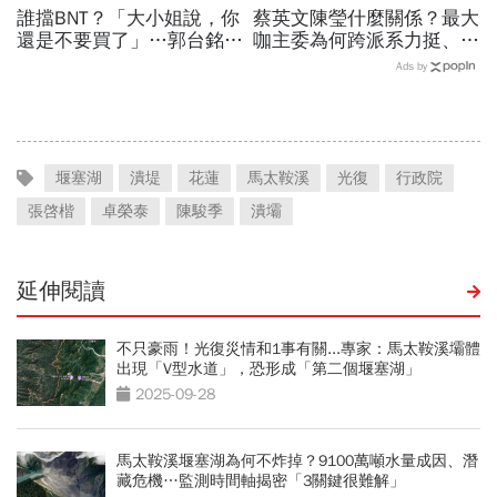
誰擋BNT？「大小姐說，你
蔡英文陳瑩什麼關係？最大
還是不要買了」…郭台銘曝
咖主委為何跨派系力挺、連
李大維打給他，被點名的都
饒慶鈴都曬合照...同場背後
Ads by
回應了
藏政壇合作內幕？
堰塞湖
潰堤
花蓮
馬太鞍溪
光復
行政院
張啓楷
卓榮泰
陳駿季
潰壩
延伸閱讀
不只豪雨！光復災情和1事有關...專家：馬太鞍溪壩體
出現「V型水道」，恐形成「第二個堰塞湖」
2025-09-28
馬太鞍溪堰塞湖為何不炸掉？9100萬噸水量成因、潛
藏危機…監測時間軸揭密「3關鍵很難解」