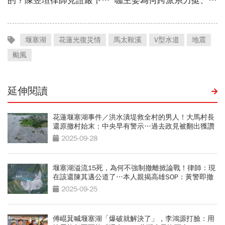
堰塞湖
花蓮光復災情
馬太鞍溪
V型水道
地震
颱風
延伸閱讀
花蓮堰塞湖事件／洪水潰堤救全村的男人！大馬村長
還原撤村始末：中央早有警示…過去政見被翻出獲讚
2025-09-28
堰塞湖溢流15死，為何不強制撤離掀論戰！律師：現
在該還陳其邁公道了…本人親揭高雄SOP：黃警即撤
2025-09-25
傅崐萁喊堰塞湖「爆破就解決了」，李鴻源打臉：用