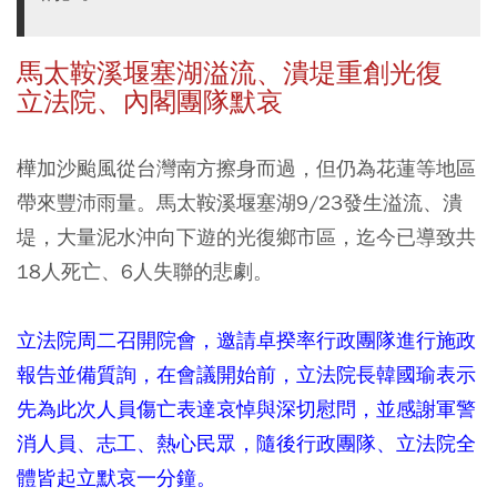
馬太鞍溪堰塞湖溢流、潰堤重創光復
立法院、內閣團隊默哀
樺加沙颱風從台灣南方擦身而過，但仍為花蓮等地區
帶來豐沛雨量。馬太鞍溪堰塞湖9/23發生溢流、潰
堤，大量泥水沖向下遊的光復鄉市區，迄今已導致共
18人死亡、6人失聯的悲劇。
立法院周二召開院會，邀請卓揆率行政團隊進行施政
報告並備質詢，在會議開始前，立法院長韓國瑜表示
先為此次人員傷亡表達哀悼與深切慰問，並感謝軍警
消人員、志工、熱心民眾，隨後行政團隊、立法院全
體皆起立默哀一分鐘。