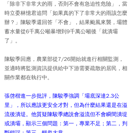
「除非下非常大的雨，否則不會有急迫性危險」，當
時立委林憶君追問「如果真的下了非常大的雨該怎麼
辦？」陳駿季還回答「不會」，結果颱風來襲，壩體
蓄水量從6千萬公噸暴增到9千萬公噸後「就潰壩
了」。
陳駿季回應，農業部從7/26開始就進行相關監測，
並適時將監測資訊提供給中下游需要疏散的居民，相
關作業都在執行中。
張啓楷進一步批評，陳駿季強調「壩底深達2.3公
里」，所以應該更安全才對，但為什麼結果還是在溢
流後潰堤。他質疑陳駿季總說會溢流但不會瞬間潰堤
或潰壩，顯示三個問題：第一，專業不足；第二，判
斷錯誤；第三，輕忽大意。