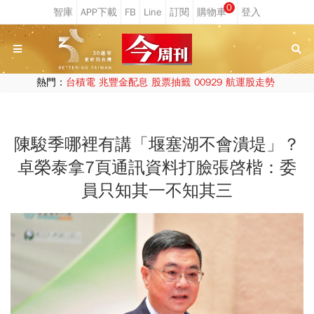
0
熱門：
台積電
兆豐金配息
股票抽籤
00929
航運股走勢
陳駿季哪裡有講「堰塞湖不會潰堤」？
卓榮泰拿7頁通訊資料打臉張啓楷：委
員只知其一不知其三