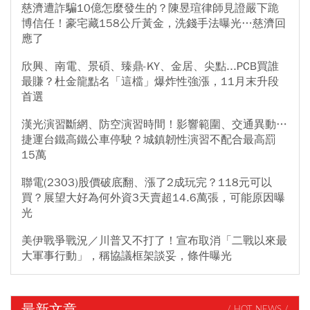
慈濟遭詐騙10億怎麼發生的？陳昱瑄律師見證嚴下跪
博信任！豪宅藏158公斤黃金，洗錢手法曝光…慈濟回
應了
欣興、南電、景碩、臻鼎-KY、金居、尖點...PCB買誰
最賺？杜金龍點名「這檔」爆炸性強漲，11月末升段
首選
漢光演習斷網、防空演習時間！影響範圍、交通異動…
捷運台鐵高鐵公車停駛？城鎮韌性演習不配合最高罰
15萬
聯電(2303)股價破底翻、漲了2成玩完？118元可以
買？展望大好為何外資3天賣超14.6萬張，可能原因曝
光
美伊戰爭戰況／川普又不打了！宣布取消「二戰以來最
大軍事行動」，稱協議框架談妥，條件曝光
最新文章
/ HOT NEWS /