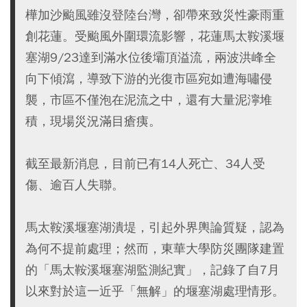
樺加沙颱風雖沒登陸台灣，卻帶來致災性豪雨重
創花蓮。受颱風外圍環流影響，花蓮馬太鞍溪堰
塞湖9/23達到滿水位後壩頂溢流，兩波洪峰全
向下傾瀉，導致下游的光復市區宛如遭海嘯侵
襲，市區不僅泡在泥流之中，還有大量泥濘堆
積，現場災況滿目瘡痍。
截至最新消息，目前已有14人死亡、34人受
傷、逾百人失聯。
馬太鞍溪堰塞湖潰堤，引起外界輿論質疑，認為
為何不提前處理；然而，東華大學防災團隊建置
的「馬太鞍溪堰塞湖監測紀實」，記錄了自7月
以來對於這一近乎「無解」的堰塞湖處理情形。