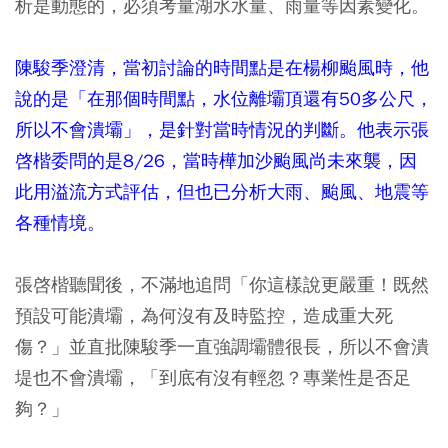
析是動態的，必須考量湖水水量、雨量等因素變化。
陳駿季澄清，當初討論的時間點是在楊柳颱風時，他
說的是「在那個時間點，水位離壩頂還有50多公尺，
所以不會潰壩」，是針對當時情況的判斷。他表示張
啓楷委問的是8/26，當時樺加沙颱風尚未來襲，因
此用溢流方式評估，但也已分析大雨、颱風、地震等
各種情境。
張啓楷聽聞後，不滿地追問「你這樣說更嚴重！既然
預設可能潰壩，為何沒有及時監控，造成重大死
傷？」並直批陳駿季一直強調壩體很長，所以不會潰
堤也不會潰壩，「到底有沒有輕忽？專業性是否足
夠？」