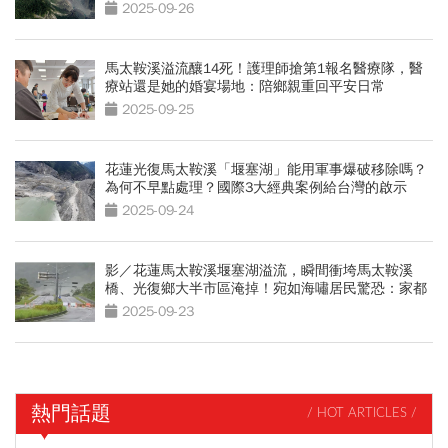
2025-09-26
馬太鞍溪溢流釀14死！護理師搶第1報名醫療隊，醫
療站還是她的婚宴場地：陪鄉親重回平安日常
2025-09-25
花蓮光復馬太鞍溪「堰塞湖」能用軍事爆破移除嗎？
為何不早點處理？國際3大經典案例給台灣的啟示
2025-09-24
影／花蓮馬太鞍溪堰塞湖溢流，瞬間衝垮馬太鞍溪
橋、光復鄉大半市區淹掉！宛如海嘯居民驚恐：家都
沒了
2025-09-23
熱門話題
/ HOT ARTICLES /