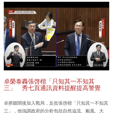
卓榮泰轟張啓楷「只知其一不知其
三」 秀七頁通訊資料提醒提高警覺
卓揆聽聞後加入戰局，反批張啓楷「只知其一不知其
三」，他強調政府的分析包括自然溢流、颱風、大