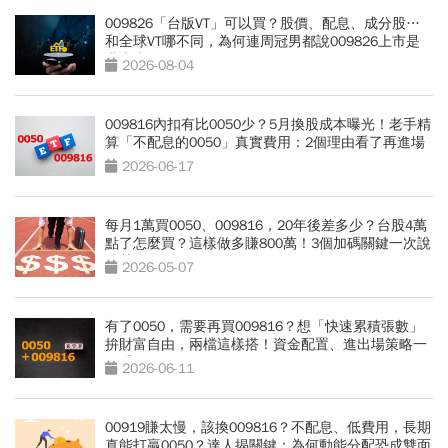
009826「台版VT」可以買？股價、配息、成分股…
和全球VT哪不同，為何連周冠男都說009826上市是
邁大步？
2026-08-04
009816內扣有比0050少？5月換股成本曝光！老手精
算「不配息的0050」真實費用：2個理由看了再進場
2026-06-17
每月1萬買0050、009816，20年後差多少？台股4萬
點了怎麼買？這樣做多賺800萬！3個加碼關鍵一次說
清楚
2026-05-07
有了0050，需要再買009816？想「快速累積張數」
拚財富自由，兩檔這樣搭！資金配置、進出場策略一
次看
2026-06-11
00919賺太慢，該換009816？不配息、低費用，長期
真能打贏0050？達人揭關鍵：為何動能分配恐成雙面