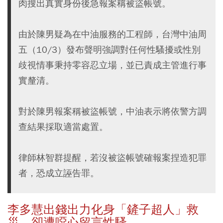
肉搜出真實身份後急報案稱被盜帳號。
由於陳男疑為在中油服務的工程師，台灣中油周
五（10/3）發布聲明強調對任何性騷擾或性別
歧視情事秉持零容忍立場，並已責成主管進行事
實釐清。
對於陳男報案稱被盜帳號，中油表示將依警方調
查結果採取適當處置。
律師林智群提醒，若沒被盜帳號確報案捏造犯罪
者，恐成立誣告罪。
李多慧出錢出力化身「鏟子超人」救
災 卻遭噁心留言性騷