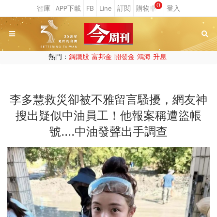
0
熱門：
鋼鐵股
富邦金
開發金
鴻海
升息
李多慧救災卻被不雅留言騷擾，網友神
搜出疑似中油員工！他報案稱遭盜帳
號....中油發聲出手調查