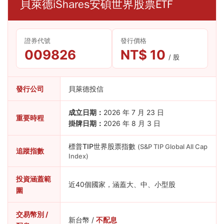
貝萊德iShares安碩世界股票ETF
證券代號
發行價格
009826
NT$ 10
/ 股
發行公司
貝萊德投信
成立日期：
2026 年 7 月 23 日
重要時程
掛牌日期：
2026 年 8 月 3 日
標普TIP世界股票指數
(S&P TIP Global All Cap
追蹤指數
Index)
投資涵蓋範
近40個國家，涵蓋大、中、小型股
圍
交易幣別 /
新台幣 /
不配息