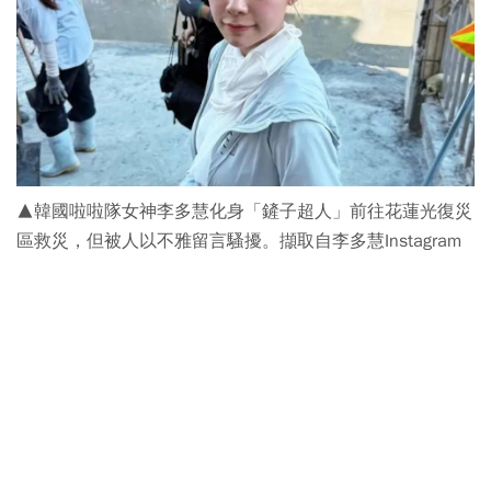
▲韓國啦啦隊女神李多慧化身「鏟子超人」前往花蓮光復災
區救災，但被人以不雅留言騷擾。擷取自李多慧Instagram