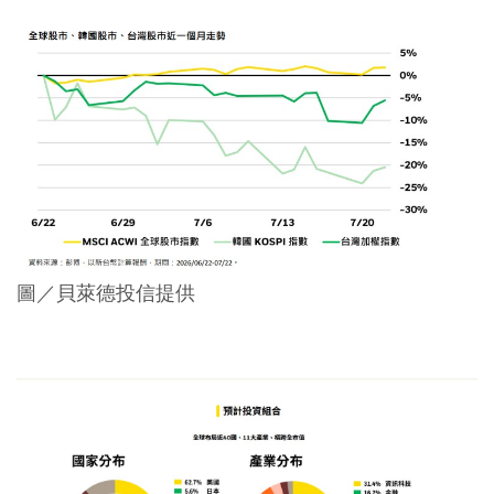
圖／貝萊德投信提供