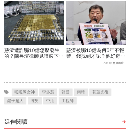
職業特別注意：前例在這
慈濟遭詐騙10億怎麼發生
慈濟被騙10億為何5年不報
的？陳昱瑄律師見證嚴下跪
警、錢找到才認？他好奇：
博信任！豪宅藏158公斤黃
當年財報怎麼編…陳時中背
Ads by
金，洗錢手法曝光…慈濟回
「擋疫苗」黑鍋只求1件事
應了
啦啦隊女神
李多慧
韓國
南韓
花蓮光復
鏟子超人
陳男
中油
工程師
延伸閱讀