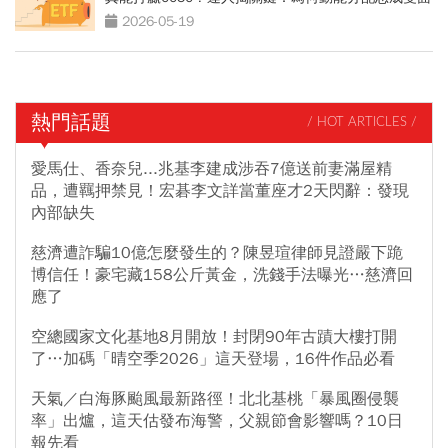
刃
2026-05-19
熱門話題
/ HOT ARTICLES /
愛馬仕、香奈兒...兆基李建成涉吞7億送前妻滿屋精
品，遭羈押禁見！宏碁李文詳當董座才2天閃辭：發現
內部缺失
慈濟遭詐騙10億怎麼發生的？陳昱瑄律師見證嚴下跪
博信任！豪宅藏158公斤黃金，洗錢手法曝光…慈濟回
應了
空總國家文化基地8月開放！封閉90年古蹟大樓打開
了…加碼「晴空季2026」這天登場，16件作品必看
天氣／白海豚颱風最新路徑！北北基桃「暴風圈侵襲
率」出爐，這天估發布海警，父親節會影響嗎？10日
報先看