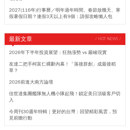
2027(116年)行事曆／明年過年時間、春節放幾天、寒
假暑假日期？連假3天以上有9個：請假攻略懶人包
最新文章
/ HOT NEWS /
2026年下半年投資展望：狂熱漲勢 vs 嚴峻現實
友達二把手柯富仁裸辭內幕！「落後群創」成最後稻
草？
2026前進大南方論壇
佳世達集團艦隊無人機小隊起飛！鎖定美日頂級客戶切
入
今周刊30週年特輯｜更好的台灣：回望精彩風雲，預
見前瞻行動