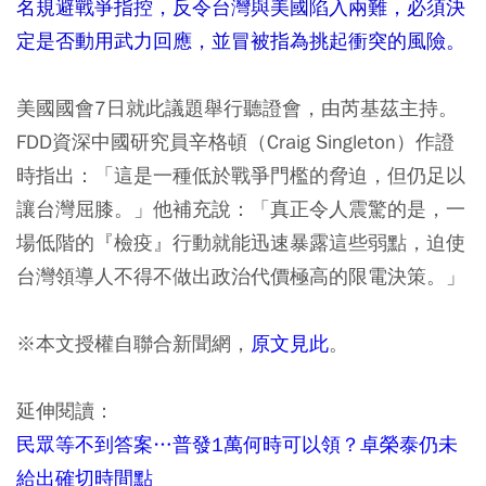
名規避戰爭指控，反令台灣與美國陷入兩難，必須決
定是否動用武力回應，並冒被指為挑起衝突的風險。
美國國會7日就此議題舉行聽證會，由芮基茲主持。
FDD資深中國研究員辛格頓（Craig Singleton）作證
時指出：「這是一種低於戰爭門檻的脅迫，但仍足以
讓台灣屈膝。」他補充說：「真正令人震驚的是，一
場低階的『檢疫』行動就能迅速暴露這些弱點，迫使
台灣領導人不得不做出政治代價極高的限電決策。」
※本文授權自聯合新聞網，
原文見此
。
延伸閱讀：
民眾等不到答案…普發1萬何時可以領？卓榮泰仍未
給出確切時間點