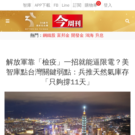
0
熱門：
鋼鐵股
富邦金
開發金
鴻海
升息
解放軍靠「檢疫」一招就能逼限電？美
智庫點台灣關鍵弱點：兵推天然氣庫存
「只夠撐11天」