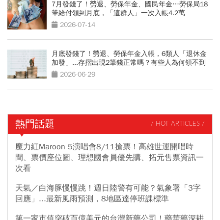
7月發錢了！勞退、勞保年金、國民年金…勞保局18
筆給付領到月底，「這群人」一次入帳4.2萬
2026-07-14
月底發錢了！勞退、勞保年金入帳，6類人「退休金
加發」...存摺出現2筆錢正常嗎？有些人為何領不到
2026-06-29
熱門話題
/ HOT ARTICLES /
魔力紅Maroon 5演唱會8/11搶票！高雄世運開唱時
間、票價座位圖、理想國會員優先購、拓元售票資訊一
次看
天氣／白海豚慢慢跳！週日陸警有可能？氣象署「3字
回應」...最新風雨預測，8地區達停班課標準
第一家市值突破百億美元的台灣新藥公司！藥華藥深耕