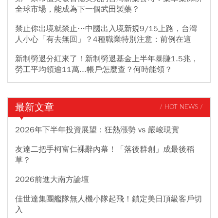
全球市場，能成為下一個武田製藥？
禁止你出境就禁止…中國出入境新規9/15上路，台灣
人小心「有去無回」？4種職業特別注意：前例在這
新制勞退分紅來了！新制勞退基金上半年暴賺1.5兆，
勞工平均領逾11萬...帳戶怎麼查？何時能領？
最新文章
/ HOT NEWS /
2026年下半年投資展望：狂熱漲勢 vs 嚴峻現實
友達二把手柯富仁裸辭內幕！「落後群創」成最後稻
草？
2026前進大南方論壇
佳世達集團艦隊無人機小隊起飛！鎖定美日頂級客戶切
入