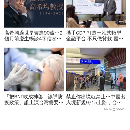
高希均過世享耆壽90歲…2
攜手CDP 打造一站式轉型
個月前慶生暢談4字信念，
金融平台 不只做貸款 國泰
回憶錄給讀者忠告：自求多
世華化身減碳顧問
福、一切靠自己爭氣
「把BNT吹成神藥、誤導防
禁止你出境就禁止…中國出
疫政策」誰上演台灣需要中
入境新規9/15上路，台灣
國施予恩惠的大戲？杜奕
人小心「有去無回」？4種
Ads by
瑾：還防疫團隊一個公道
職業特別注意：前例在這