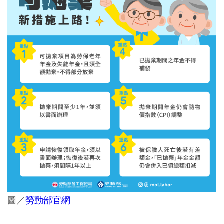
圖／
勞動部官網