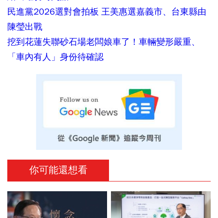
民進黨2026選對會拍板 王美惠選嘉義市、台東縣由
陳瑩出戰
挖到花蓮失聯砂石場老闆娘車了！車輛變形嚴重、
「車內有人」身份待確認
你可能還想看