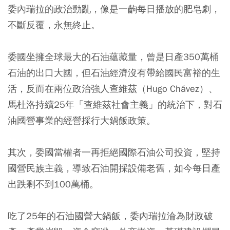
委內瑞拉的政治動亂，像是一齣每日播放的肥皂劇，
不斷反覆，永無終止。
委國坐擁全球最大的石油蘊藏量，曾是日產350萬桶
石油的出口大國，但石油經濟沒有帶給國民富裕的生
活，反而在兩位政治強人查維茲（Hugo Chávez）、
馬杜洛持續25年「查維茲社會主義」的統治下，對石
油國營事業的經營採行大鍋飯政策。
其次，委國當權者一再拒絕國際石油公司投資，堅持
國營民族主義，導致石油開採設備老舊，如今每日產
出跌剩不到100萬桶。
吃了25年的石油國營大鍋飯，委內瑞拉淪為財政破