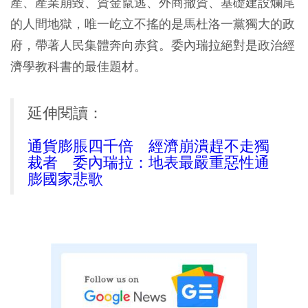
產、產業崩毀、資金竄逃、外商撤資、基礎建設爛尾
的人間地獄，唯一屹立不搖的是馬杜洛一黨獨大的政
府，帶著人民集體奔向赤貧。委內瑞拉絕對是政治經
濟學教科書的最佳題材。
延伸閱讀：
通貨膨脹四千倍 經濟崩潰趕不走獨
裁者 委內瑞拉：地表最嚴重惡性通
膨國家悲歌