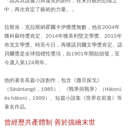
「因其具說服力與遠見的創作，在末日般的恐懼之
中，再次肯定了藝術的力量。」
拉斯洛．克拉斯納霍爾卡伊獲獎無數，他在2004年
獲科蘇特獎肯定、2014年獲美利堅文學獎、2015年
布克文學獎。時至今日，再獲諾貝爾文學獎肯定。諾
貝爾獎是全球指標性獎項，自1901年開始頒發，至
今邁入第124周年。
他的著名長篇小說創作，包含《撒旦探戈》
（Sátántangó，1985）、《戰爭與戰爭》（Háború
és háború，1999）、短篇小說集《世界在前進》等
著名作品。
曾經歷共產體制 善於描繪末世