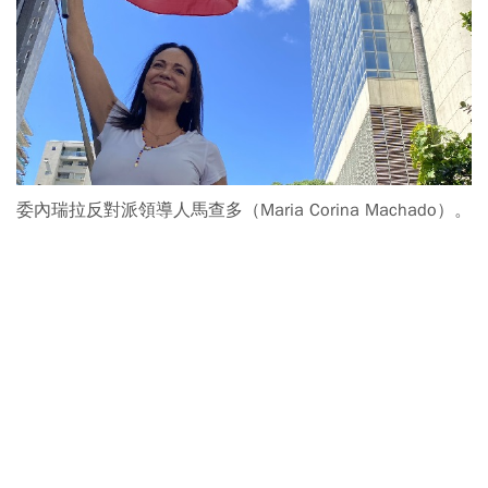
委內瑞拉反對派領導人馬查多（Maria Corina Machado）。