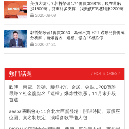
美債大復活？郭哲榮砸1.74億買00687B，現在還虧
損1500萬，雙重利多支撐「我美債ETF絕對賺2200萬
出場」
2025-09-09
郭哲榮敢砸1億買0050，為何不買正2？過動兒變億萬
分析師，自爆曾因「這檔」慘吞19根跌停
2026-07-31
熱門話題
/ HOT STORIES /
欣興、南電、景碩、臻鼎-KY、金居、尖點...PCB買誰
最賺？杜金龍點名「這檔」爆炸性強漲，11月末升段
首選
aespa演唱會8/11台北大巨蛋登場！開唱時間、票價座
位圖、實名制規定、演唱會歌單懶人包