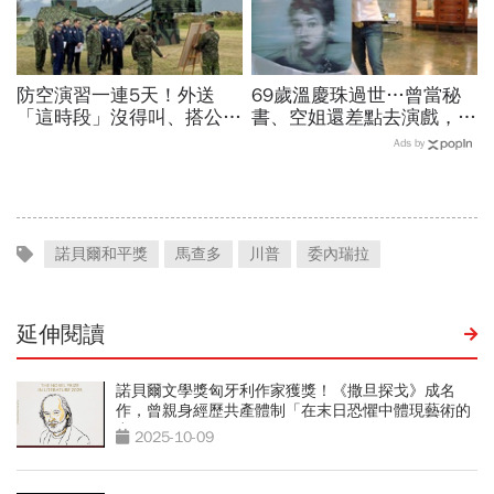
防空演習一連5天！外送
69歲溫慶珠過世…曾當秘
「這時段」沒得叫、搭公車
書、空姐還差點去演戲，擁
有影響？漢光演習各縣市管
過婚姻「只信一見鍾情」！
Ads by
制方式、斷網時間…違者罰
好友悼：她活成一件作品
15萬
諾貝爾和平獎
馬查多
川普
委內瑞拉
延伸閱讀
諾貝爾文學獎匈牙利作家獲獎！《撒旦探戈》成名
作，曾親身經歷共產體制「在末日恐懼中體現藝術的
力量」
2025-10-09