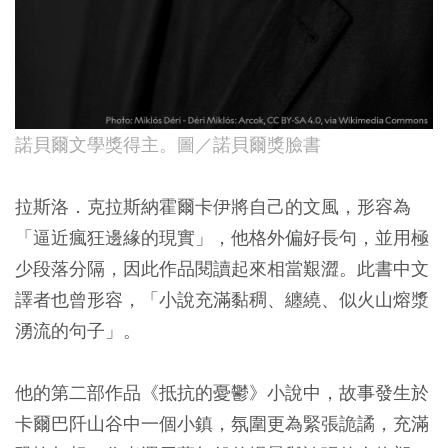
諾貝爾文學獎得主。圖／諾貝爾獎臉書
拉斯洛．克拉斯納霍爾卡伊將自己的文風，形容為
「逼近瘋狂邊緣的現實」，他格外偏好長句，並用極
少段落分隔，因此作品閱讀起來相當艱澀。此書中文
譯者也曾形容，「小說充滿黏稠、纏繞、似火山熔漿
湧流的句子」。
他的第二部作品《抵抗的憂鬱》小說中，故事發生於
卡爾巴阡山谷中一個小鎮，氛圍更為緊張詭譎，充滿