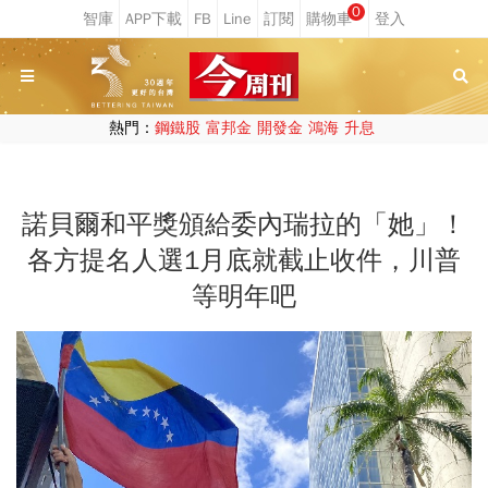
0
熱門：
鋼鐵股
富邦金
開發金
鴻海
升息
諾貝爾和平獎頒給委內瑞拉的「她」！
各方提名人選1月底就截止收件，川普
等明年吧