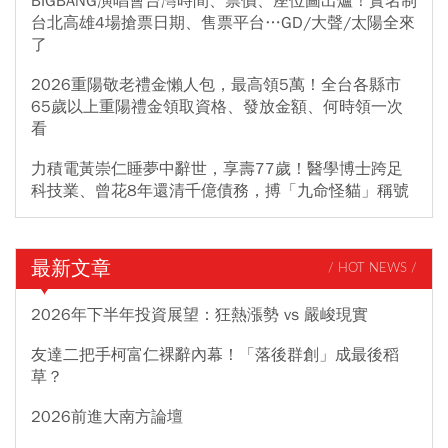
BIGBANG演唱會台灣時間、票價、座位圖出爐！實名制
台北高雄4場搶票日期、售票平台…GD/大聲/太陽全來
了
2026重陽敬老禮金懶人包，最高領5萬！全台各縣市
65歲以上重陽禮金領取資格、發放金額、何時領一次
看
力積電黃崇仁睡夢中辭世，享壽77歲！醫學博士跨足
科技業、曾花8年還清千億債務，搏「九命怪貓」稱號
最新文章
/ HOT NEWS /
2026年下半年投資展望：狂熱漲勢 vs 嚴峻現實
友達二把手柯富仁裸辭內幕！「落後群創」成最後稻
草？
2026前進大南方論壇