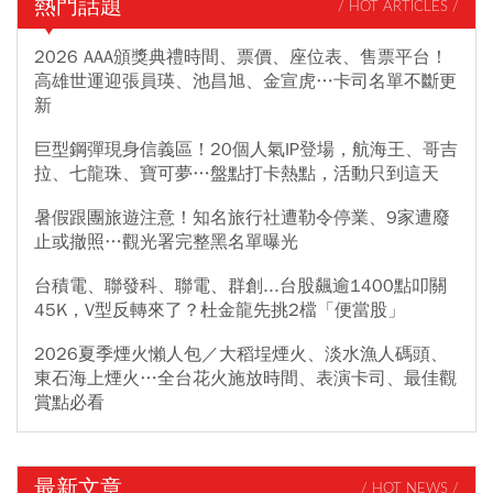
熱門話題
/ HOT ARTICLES /
2026 AAA頒獎典禮時間、票價、座位表、售票平台！
高雄世運迎張員瑛、池昌旭、金宣虎…卡司名單不斷更
新
巨型鋼彈現身信義區！20個人氣IP登場，航海王、哥吉
拉、七龍珠、寶可夢…盤點打卡熱點，活動只到這天
暑假跟團旅遊注意！知名旅行社遭勒令停業、9家遭廢
止或撤照…觀光署完整黑名單曝光
台積電、聯發科、聯電、群創...台股飆逾1400點叩關
45K，V型反轉來了？杜金龍先挑2檔「便當股」
2026夏季煙火懶人包／大稻埕煙火、淡水漁人碼頭、
東石海上煙火…全台花火施放時間、表演卡司、最佳觀
賞點必看
最新文章
/ HOT NEWS /