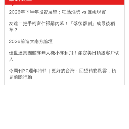
2026年下半年投資展望：狂熱漲勢 vs 嚴峻現實
友達二把手柯富仁裸辭內幕！「落後群創」成最後稻
草？
2026前進大南方論壇
佳世達集團艦隊無人機小隊起飛！鎖定美日頂級客戶切
入
今周刊30週年特輯｜更好的台灣：回望精彩風雲，預
見前瞻行動