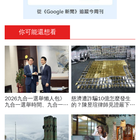
你可能還想看
2026九合一選舉懶人包》
慈濟遭詐騙10億怎麼發生
九合一選舉時間、九合一選
的？陳昱瑄律師見證嚴下跪
舉選什麼？縣市長熱門人
博信任！豪宅藏158公斤黃
選、藍綠白布局選戰搶先看
金，洗錢手法曝光…慈濟回
應了