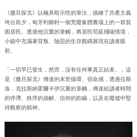
《撒旦探戈》以極具暗示性的筆法，描繪了共產主義
垮台前夕，匈牙利鄉村一個荒廢集體農場上的一群貧
困居民。透過他沉重的筆觸，將居民苟延殘喘情境，
小鎮中充滿著背叛、險惡的生存戲碼展現在讀者眼
前。
「一切早已發生，然而，沒有任何事真正結束。」這
是《撒旦探戈》傳達的末世循環、宿命感，透過拉斯
洛．克拉斯納霍爾卡伊沉重的筆觸，傳達給讀者時間
的停滯、秩序的崩解、信仰的欺瞞，以及在廢墟中堅
持觀察的精神。