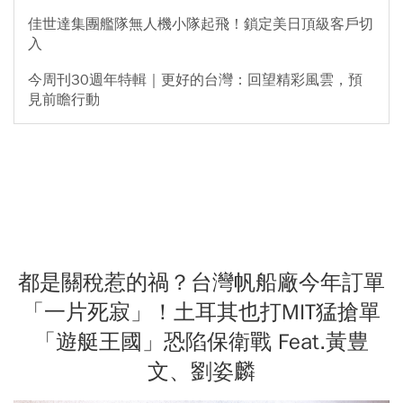
佳世達集團艦隊無人機小隊起飛！鎖定美日頂級客戶切
入
今周刊30週年特輯｜更好的台灣：回望精彩風雲，預
見前瞻行動
都是關稅惹的禍？台灣帆船廠今年訂單
「一片死寂」！土耳其也打MIT猛搶單
「遊艇王國」恐陷保衛戰 Feat.黃豊
文、劉姿麟