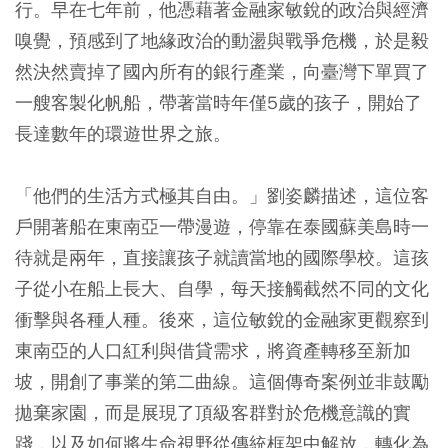
行。早在七年前，他憑藉著金融家敏銳的政治與經濟
嗅覺，預感到了地緣政治的動盪與戰爭危機，於是毅
然決然賣掉了國內所有的銀行產業，向臺灣下單買了
一艘客製化帆船，帶著當時年僅5歲的孩子，開始了
長達數年的環遊世界之旅。
「他們的生活方式極其自由。」劉姿麟描述，這位客
戶開著船在東南亞一帶漫遊，停靠在泰國蘇美島時一
待就是兩年，直接讓孩子就讀當地的國際學校。這孩
子從小在船上長大、自學，每天接觸截然不同的文化
衝擊與各種人種。後來，這位敏銳的金融家更觀察到
東南亞的人口紅利與借貸需求，將資產轉移至新加
坡，開創了事業的第二曲線。這個傳奇案例並非鼓勵
拋棄家園，而是展現了頂級客群對於危機意識的實
踐，以及如何將生命視野從傳統框架中解放，轉化為