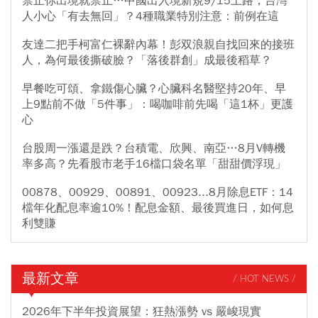
禁止你出境就禁止…中國出入境新規9/15上路，台灣
人小心「有去無回」？4種職業特別注意：前例在這
友達二把手柯富仁裸辭內幕！彭双浪親自找回來的接班
人，為何最後撕破臉？「落後群創」成最後稻草？
早餐吃可頌、拿鐵傷心臟？心臟科名醫堅持20年、早
上9點前不做「5件事」：喝咖啡前先喝「這1杯」更護
心
台股周一漲還是跌？台積電、欣興、南亞…8月V轉機
率多高？先看股市老手16檔口袋名單「甜甜價浮現」
00878、00929、00891、00923...8月除息ETF：14
檔年化配息率逾10%！配息金額、最後買進日，如何息
利雙賺
最新文章
/ HOT NEWS /
2026年下半年投資展望：狂熱漲勢 vs 嚴峻現實