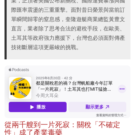
業，正頂著美國公布新關稅、國際運費暴漲與國
際匯率震盪的三重重擊。面對昔日榮景與當前訂
單瞬間歸零的窒息感，奎隆遊艇商業總監黃豊文
直言，業者除了思考合法的避稅手段，在歐美、
土耳其等政府強力應援下，台灣也必須面對傳產
技術斷層這項更嚴峻的挑戰。
從兩千艘到一片死寂：關稅「不確定
性」成了產業毒藥