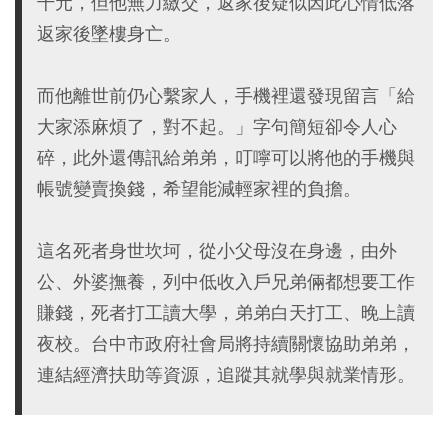
千元，但他無力繳交，返家後疑似因此心情低落
返家後墜樓身亡。
而他離世前仍心繫家人，手機裡還發現留言「給
大家添麻煩了，對不起。」字句簡短卻令人心
碎，此外還傳訊給弟弟，叮嚀可以將他的手機與
帳號變賣換錢，希望能減輕家裡的負擔。
這名死者身世坎坷，從小父母沒在身邊，由外
公、外婆撫養，列中低收入戶兄弟倆都想要工作
賺錢，死者打工讀大學，弟弟白天打工、晚上讀
夜校。台中市政府社會局將持續關懷協助弟弟，
連結經濟扶助等資源，追蹤其就學與就業情形。