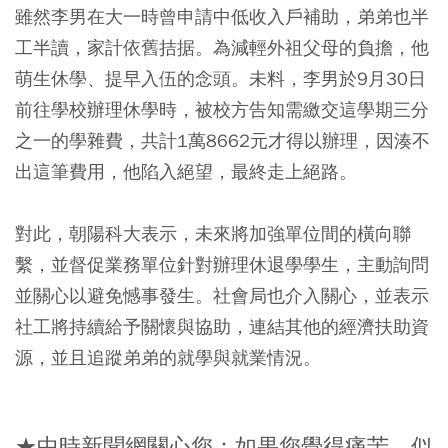
雖然李男在大一時曾申請中低收入戶補助，弟弟也半
工半讀，家計依舊拮据。為減輕外祖父母的負擔，他
萌生休學、提早入伍的念頭。未料，李男於9月30日
前往學校辦理休學時，被校方告知需繳交這學期三分
之一的學雜費，共計1萬8662元才得以辦理，因湊不
出這筆費用，他陷入絕望，最終走上絕路。
對此，朝陽科大表示，未來將加強單位間的橫向聯
繫，並督促業務單位針對辦理休退學學生，主動詢問
並關心以避免憾事發生。社會局也介入關心，並表示
社工將持續給予關懷與協助，連結其他的經濟扶助資
源，並且追蹤弟弟的就學與就業情況。
★中時新聞網關心您：如果您覺得痛苦、似