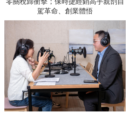
零關稅歸衝擊；保時捷經銷高手親剖自
駕革命、創業體悟