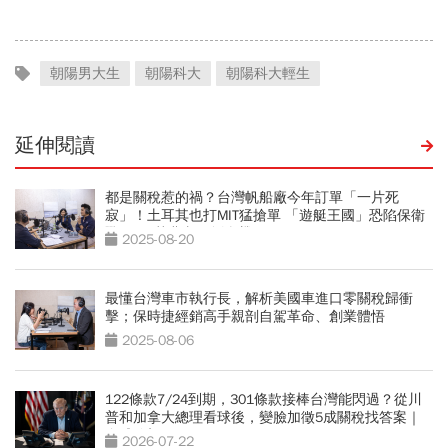
朝陽男大生
朝陽科大
朝陽科大輕生
延伸閱讀
都是關稅惹的禍？台灣帆船廠今年訂單「一片死
寂」！土耳其也打MIT猛搶單 「遊艇王國」恐陷保衛
戰 Feat.黃豊文、劉姿麟
2025-08-20
最懂台灣車市執行長，解析美國車進口零關稅歸衝
擊；保時捷經銷高手親剖自駕革命、創業體悟
2025-08-06
122條款7/24到期，301條款接棒台灣能閃過？從川
普和加拿大總理看球後，變臉加徵5成關稅找答案｜
全球瞭望
2026-07-22