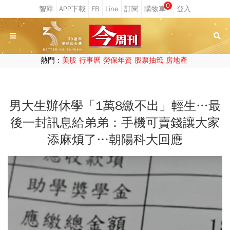
0
熱門：
美股
行事曆
勞保年資
股票抽籤
房地產
男大生辦休學「1萬8繳不出」輕生…最
後一封訊息給弟弟：手機可賣錢讓大家
添麻煩了…朝陽科大回應