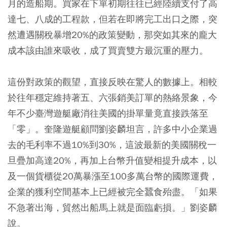
月的造船期。買家在下單初期往往已經陸續支付了高
達七、八成的工程款，但若在即將完工出口之際，突
然遭遇關稅暴增20%的政策變動，那突如其來的龐大
成本該由誰來吸收，成了買賣雙方最沉重的壓力。
這份對政策的觀望，直接反映在驚人的數據上。相較
於往年穩定維持著五、六張銷美訂單的熱絡景象，今
年不少臺灣遊艇廠消往美國的掛單量竟直接跌落至
「零」。奎隆遊艇顧問劉姿麟坦言，許多中小企業過
去的毛利率不過10%到30%，這波最新的美國關稅一
旦疊加高達20%，再加上台幣升值變相提升成本，以
及一個貨櫃從20萬暴漲至100多萬台幣的國際運費，
企業的獲利空間基本上已經被完全蠶食殆盡。「如果
不急著出海，貿然出船馬上就是面臨虧損。」劉姿麟
說。