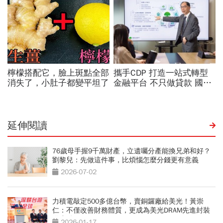
延伸閱讀
76歲母手握9千萬財產，立遺囑分產能換兄弟和好？
劉黎兒：先做這件事，比煩惱怎麼分錢更有意義
2026-07-02
力積電敲定500多億台幣，賣銅鑼廠給美光！黃崇
仁：不僅改善財務體質，更成為美光DRAM先進封裝
供應鏈
2026-01-17