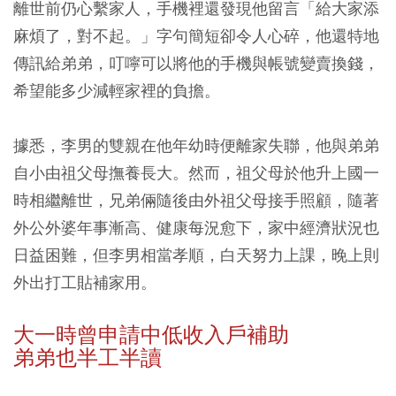
離世前仍心繫家人，手機裡還發現他留言「給大家添
麻煩了，對不起。」字句簡短卻令人心碎，他還特地
傳訊給弟弟，叮嚀可以將他的手機與帳號變賣換錢，
希望能多少減輕家裡的負擔。
據悉，李男的雙親在他年幼時便離家失聯，他與弟弟
自小由祖父母撫養長大。然而，祖父母於他升上國一
時相繼離世，兄弟倆隨後由外祖父母接手照顧，隨著
外公外婆年事漸高、健康每況愈下，家中經濟狀況也
日益困難，但李男相當孝順，白天努力上課，晚上則
外出打工貼補家用。
大一時曾申請中低收入戶補助
弟弟也半工半讀