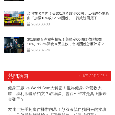
台灣在名單內！美301調查瞄準60國，以強迫勞動為
由「加徵10%或12.5%關稅」…行政院回應了
2026-06-03
301關稅台灣稅率拍板！美鎖定60個經濟體加徵
10%、12.5%關稅今天生效，台灣關稅怎麼計算？
2026-07-24
熱門話題
/ HOT ARTICLES /
健身工廠 vs World Gym大解密！世界健身-KY營收大
勝，獲利卻輸給柏文？教練課、會籍…誰才是真正賺錢
金雞母？
友達二把手柯富仁裸辭內幕！彭双浪親自找回來的接班