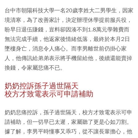
台中市朝陽科技大學一名20歲李姓大二男學生，因家
境清寒，為了改善家計，決定辦理休學提前服兵役，
盼早日退伍賺錢，豈料卻因湊不到1.8萬元學雜費而
無法完成手續，他返家後情緒低落，最終於本月2日
墜樓身亡，消息令人痛心。而李男離世前仍掛心家
人，他傳訊給弟弟表示將手機留給他，後續還能賣掉
換錢，令家屬悲痛不已。
奶奶控訴孫子過世隔天
校方才致電表示可申請補助
奶奶悲痛控訴，孫子過世隔天，校方才致電表示可申
請補助，但一切早已太遲，家屬聽了更是心如刀割。
據了解，李男平時懂事又乖巧，從不讓長輩擔心，他