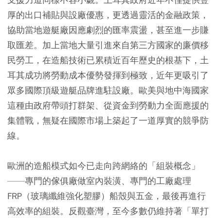
厚的出口補貼與設廠優惠，更透過靈活的金融政策，
協助當地遊艇廠因應劇烈的匯率震盪，甚至進一步賺
取匯差。加上當地大量引進來自第三方國家的廉價移
民勞工，在造船技術已累積近百年歷史的根基下，土
耳其成功將勞動成本優勢發揮到極致，近年更吸引了
眾多國際頂級遊艇品牌進駐設廠。歐美與地中海國家
這種由政府帶頭打群架、從資金到勞動力全面應援的
集體戰，無疑在國際市場上築起了一道厚實的競爭防
線。
歐洲的造船模式如今已走向跨網絡的「組裝概念」
——專門的傢俱廠做室內裝潢、專門的工廠處理
FRP（玻璃纖維強化塑膠）船殼與五金，最後再進行
高效率的組裝。反觀臺灣，至今多數仍維持著「單打