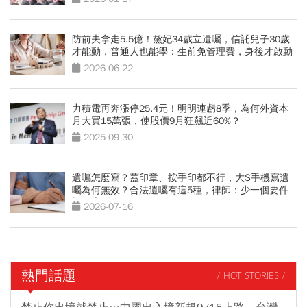
防前夫拿走5.5億！黛妃34歲立遺囑，信託兒子30歲
才能動，普通人也能學：生前免管理費，身後才啟動
2026-06-22
力積電再奔漲停25.4元！明明連虧8季，為何外資本
月大買15萬張，使股價9月狂飆近60%？
2025-09-30
遺囑怎麼寫？蓋印章、按手印都不行，大S手機寫遺
囑為何無效？合法遺囑有這5種，律師：少一個要件
視同廢紙
2026-07-16
熱門話題
/ HOT STORIES /