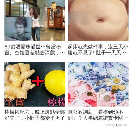
69歲溫慶珠過世…曾當秘
起床就先做件事，沒三天小
書、空姐還差點去演戲，擁
腹就不見了! 肚子一天天變
過婚姻「只信一見鍾情」！
小！
好友悼：她活成一件作品
PR
檸檬搭配它，臉上斑點全部
軍公教調薪「看得到領不
消失了，小肚子都變平坦了
到」？人事總處證實卡關，
公務員2千元專業加給、加
Ads by
薪4%能如期上路？