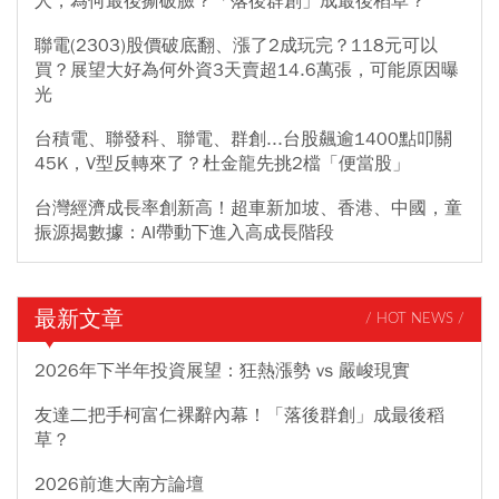
人，為何最後撕破臉？「落後群創」成最後稻草？
聯電(2303)股價破底翻、漲了2成玩完？118元可以
買？展望大好為何外資3天賣超14.6萬張，可能原因曝
光
台積電、聯發科、聯電、群創...台股飆逾1400點叩關
45K，V型反轉來了？杜金龍先挑2檔「便當股」
台灣經濟成長率創新高！超車新加坡、香港、中國，童
振源揭數據：AI帶動下進入高成長階段
最新文章
/ HOT NEWS /
2026年下半年投資展望：狂熱漲勢 vs 嚴峻現實
友達二把手柯富仁裸辭內幕！「落後群創」成最後稻
草？
2026前進大南方論壇