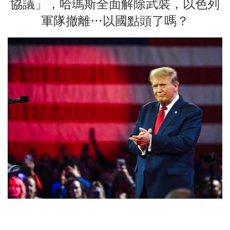
協議」，哈瑪斯全面解除武裝，以色列
軍隊撤離…以國點頭了嗎？