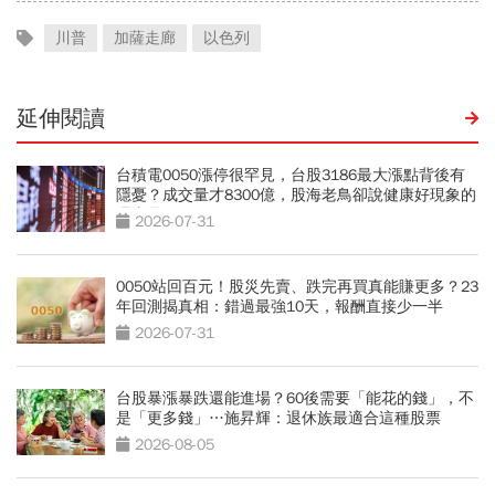
川普
加薩走廊
以色列
延伸閱讀
台積電0050漲停很罕見，台股3186最大漲點背後有
隱憂？成交量才8300億，股海老鳥卻說健康好現象的
理由是？
2026-07-31
0050站回百元！股災先賣、跌完再買真能賺更多？23
年回測揭真相：錯過最強10天，報酬直接少一半
2026-07-31
台股暴漲暴跌還能進場？60後需要「能花的錢」，不
是「更多錢」…施昇輝：退休族最適合這種股票
2026-08-05