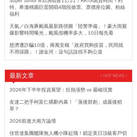
Super Junior 83z演唱會11/21！KKTIX開賣時間？利
特、希澈桃園巨蛋開唱4階段搶票、票價座位圖、粉絲
福利
天氣／白海豚颱風最新路徑圖「陸警準備」！豪大雨紫
爆影響時間曝光，颱風假機率多大，10日報先看
慈濟遭詐騙10億，蔣萬安稱「政府買夠疫苗，民間就
不用採購」！謝金河：這句話說得不夠公道
最新文章
/ HOT NEWS /
2026年下半年投資展望：狂熱漲勢 vs 嚴峻現實
友達二把手柯富仁裸辭內幕！「落後群創」成最後稻
草？
2026前進大南方論壇
佳世達集團艦隊無人機小隊起飛！鎖定美日頂級客戶切