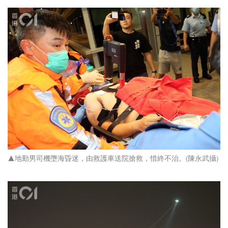
▲地勤男司機墮海昏迷，由救護車送院搶救，惜終不治。(陳永武攝)