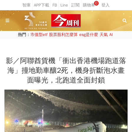
0
熱門：
市值型etf
股票股利怎麼算
esg是什麼
天氣
AI
影／阿聯酋貨機「衝出香港機場跑道落
海」撞地勤車釀2死，機身折斷泡水畫
面曝光，北跑道全面封鎖