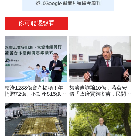
你可能還想看
慈濟1288億資產揭秘！年
慈濟遭詐騙10億，蔣萬安
捐贈72億、不動產815億…
稱「政府買夠疫苗，民間就
信徒錢去哪？慈濟還原BNT
不用採購」！謝金河：這句
採購經過，他拆解信件批越
話說得不夠公道
描越黑