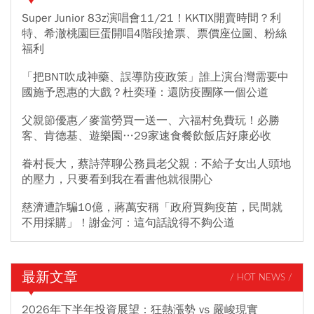
Super Junior 83z演唱會11/21！KKTIX開賣時間？利
特、希澈桃園巨蛋開唱4階段搶票、票價座位圖、粉絲
福利
「把BNT吹成神藥、誤導防疫政策」誰上演台灣需要中
國施予恩惠的大戲？杜奕瑾：還防疫團隊一個公道
父親節優惠／麥當勞買一送一、六福村免費玩！必勝
客、肯德基、遊樂園…29家速食餐飲飯店好康必收
眷村長大，蔡詩萍聊公務員老父親：不給子女出人頭地
的壓力，只要看到我在看書他就很開心
慈濟遭詐騙10億，蔣萬安稱「政府買夠疫苗，民間就
不用採購」！謝金河：這句話說得不夠公道
最新文章
/ HOT NEWS /
2026年下半年投資展望：狂熱漲勢 vs 嚴峻現實