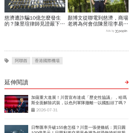
慈濟遭詐騙10億怎麼發生
顏博文從聯電到慈濟，商場
的？陳昱瑄律師見證嚴下跪
老將為何會信陳昱瑄李易
博信任！豪宅藏158公斤黃
儒、豪給10億？慈濟發
Ads by
金，洗錢手法曝光…慈濟回
聲：將捍衛信眾捐款、蔡英
應了
文也說話
阿聯酋
香港國際機場
延伸閱讀
加薩重大進展！川普宣布達成「歷史性協議」，哈瑪
斯全面解除武裝，以色列軍隊撤離…以國點頭了嗎？
2026-07-31
日幣匯率升破155會怎樣？川普一張便條紙：買日圓
100億美元！日圓利差交易平倉潮為何恐拖垮科技股