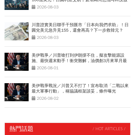
｜全球瞭望
2026-08-03
川普證實美日聯手干預匯市「日本向我們求助」！日
圓兌美元急升見155，還會再高？下一步救韓元？
2026-08-03
美伊戰爭／川普嗆打到伊朗撐不住，擬攻擊能源設
施、最快週末動手！衝突難解，油價創3月來單月最
強
2026-08-01
美伊戰爭戰況／川普又不打了！宣布取消「二戰以來
最大軍事行動」，稱協議框架談妥，條件曝光
2026-08-02
熱門話題
/ HOT ARTICLES /