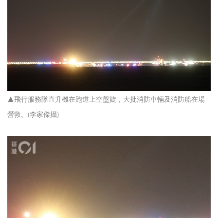
▲飛行服務隊直升機在跑道上空盤旋，大批消防車輛及消防船在場
營救。(李家傑攝)