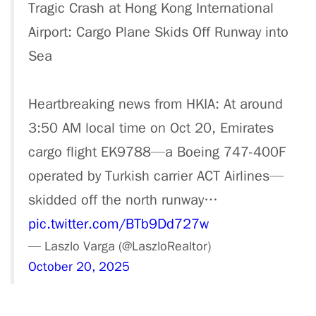
Tragic Crash at Hong Kong International
Airport: Cargo Plane Skids Off Runway into
Sea
Heartbreaking news from HKIA: At around
3:50 AM local time on Oct 20, Emirates
cargo flight EK9788—a Boeing 747-400F
operated by Turkish carrier ACT Airlines—
skidded off the north runway…
pic.twitter.com/BTb9Dd727w
— Laszlo Varga (@LaszloRealtor)
October 20, 2025