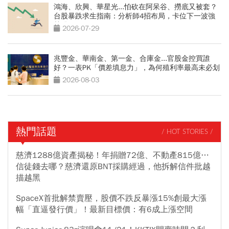
鴻海、欣興、華星光...怕砍在阿呆谷、撈底又被套？
台股暴跌求生指南：分析師4招布局，卡位下一波強
勢股
2026-07-29
兆豐金、華南金、第一金、合庫金...官股金控買誰
好？一表PK「價差填息力」，為何殖利率最高未必划
算
2026-08-03
熱門話題
/ HOT STORIES /
慈濟1288億資產揭秘！年捐贈72億、不動產815億…
信徒錢去哪？慈濟還原BNT採購經過，他拆解信件批越
描越黑
SpaceX首批解禁賣壓，股價不跌反暴漲15%創最大漲
幅「直逼發行價」！最新目標價：有6成上漲空間