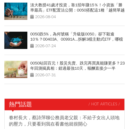
淡大教授41歲才投資，靠1招年賺15％！小資族「勝
率最高」ETF配置法公開：0050搭配這1種「越簡單越
好賺」
2026-08-04
0050跌5%，為何號稱「升級版0050」卻下殺逾
10％？00403A、00991A...拆解3檔主動式ETF，哪檔
最抗跌？
2026-07-24
0050站回百元！股災先賣、跌完再買真能賺更多？23
年回測揭真相：錯過最強10天，報酬直接少一半
2026-07-31
熱門話題
/ HOT ARTICLES /
眷村長大，蔡詩萍聊公務員老父親：不給子女出人頭地
的壓力，只要看到我在看書他就很開心