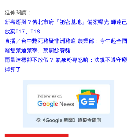
延伸閱讀：
新壽掰掰？傳北市府「祕密基地」備案曝光 輝達已
放棄T17、T18
直播／台中斃死豬疑非洲豬瘟 農業部：今午起全國
豬隻禁運禁宰、禁廚餘養豬
雨量達標卻不放假？ 氣象粉專怒嗆：法規不遵守廢
掉算了