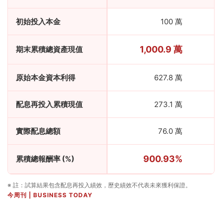
初始投入本金
100 萬
1,000.9 萬
期末累積總資產現值
原始本金資本利得
627.8 萬
配息再投入累積現值
273.1 萬
實際配息總額
76.0 萬
900.93%
累積總報酬率 (%)
※ 註：試算結果包含配息再投入績效，歷史績效不代表未來獲利保證。
今周刊 | BUSINESS TODAY