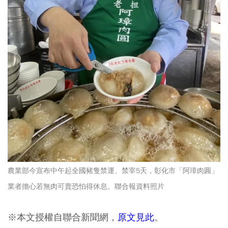
農業部今宣布中午起全國豬隻禁運、禁宰5天，彰化市「阿璋肉圓」
業者擔心若無肉可賣恐怕得休息。聯合報資料照片
※本文授權自聯合新聞網，
原文見此
。