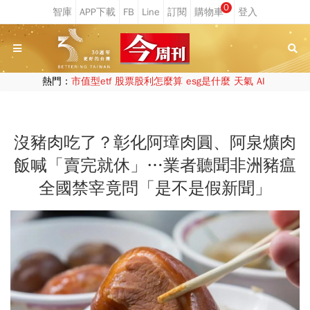
0
熱門：
市值型etf
股票股利怎麼算
esg是什麼
天氣
AI
沒豬肉吃了？彰化阿璋肉圓、阿泉爌肉
飯喊「賣完就休」…業者聽聞非洲豬瘟
全國禁宰竟問「是不是假新聞」