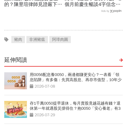
的？陳昱瑄律師見證嚴下跪
個月前慶生暢談4字信念，
博信任！豪宅藏158公斤黃
回憶錄給讀者忠告：自求多
Ads by
金，洗錢手法曝光…慈濟回
福、一切靠自己爭氣
應了
豬肉
非洲豬瘟
阿璋肉圓
延伸閱讀
用0056配息養0050，兩邊都賺更安心？一表看「領
息陷阱」有多傷：先買高股息、再存市值型，10年少
賺330萬
2026-07-08
存1千萬0050提早退休，每月賣股竟越花越有錢？退
休第一年就遇股災撐得住？抱0050「安心養老」有3
條件
2026-07-29