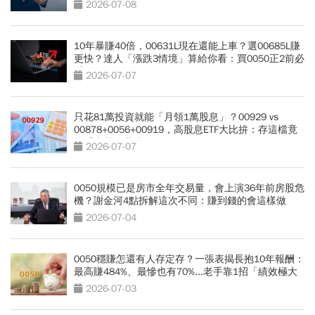
自由離越遠
2026-07-08
10年暴賺40倍，00631L現在還能上車？選00685L賺
更快？達人「漲跌3情境」算給你看：買0050正2前必
看
2026-07-07
只花81萬投資就能「月領1萬股息」？00929 vs
00878+0056+00919，高股息ETF大比拚：存這檔竟
能「少花30萬本金」
2026-07-07
0050規模已是房市全年交易量，會上演36年前房股危
機？謝金河4點拆解這次不同：賺到錢的會這樣做
2026-07-04
0050穩賺怎還有人存定存？一張表揭長抱10年報酬：
最高賺484%、最慘也有70%...老手靠1招「績效極大
化」
2026-07-03