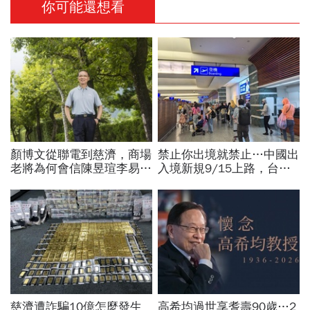
你可能還想看
顏博文從聯電到慈濟，商場
禁止你出境就禁止…中國出
老將為何會信陳昱瑄李易
入境新規9/15上路，台灣
儒、豪給10億？慈濟發
人小心「有去無回」？4種
聲：將捍衛信眾捐款、蔡英
職業特別注意：前例在這
文也說話
慈濟遭詐騙10億怎麼發生
高希均過世享耆壽90歲…2