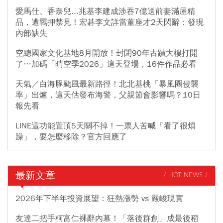
愛馬仕、香奈兒...兆基李建成涉吞7億送前妻滿屋精
品，遭羈押禁見！宏碁李文詳當董座才2天閃辭：發現
內部缺失
空總國家文化基地8月開放！封閉90年古蹟大樓打開
了…加碼「晴空季2026」這天登場，16件作品必看
天氣／白海豚颱風最新路徑！北北基桃「暴風圈侵襲
率」出爐，這天估發布海警，父親節會影響嗎？10日
報先看
LINE這功能置頂5天關不掉！一票人苦喊「看了很煩
躁」，要怎麼移除？官方回應了
最新文章
/ HOT NEWS /
2026年下半年投資展望：狂熱漲勢 vs 嚴峻現實
友達二把手柯富仁裸辭內幕！「落後群創」成最後稻