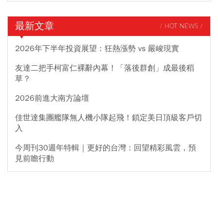
最新文章
/ HOT NEWS /
2026年下半年投資展望：狂熱漲勢 vs 嚴峻現實
友達二把手柯富仁裸辭內幕！「落後群創」成最後稻
草？
2026前進大南方論壇
佳世達集團艦隊無人機小隊起飛！鎖定美日頂級客戶切
入
今周刊30週年特輯｜更好的台灣：回望精彩風雲，預
見前瞻行動