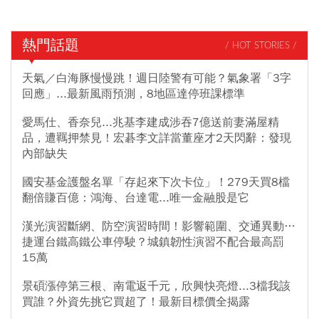
熱門話題
/ HOT STORIES /
天氣／白海豚慢慢跳！週日陸警有可能？氣象署「3字
回應」...最新風雨預測，8地區達停班課標準
愛馬仕、香奈兒...兆基李建成涉吞7億送前妻滿屋精
品，遭羈押禁見！宏碁李文詳當董座才2天閃辭：發現
內部缺失
國安基金護盤名單「存起來下次卡位」！279天買8檔
翻倍賺百億：鴻海、台達電...唯一金融股是它
漢光演習斷網、防空演習時間！影響範圍、交通異動…
捷運台鐵高鐵公車停駛？城鎮韌性演習不配合最高罰
15萬
景碩漲停第三根、南電返千元，欣興快亮燈...3檔我該
買誰？外資先挑它買超了！最新目標價全揭露