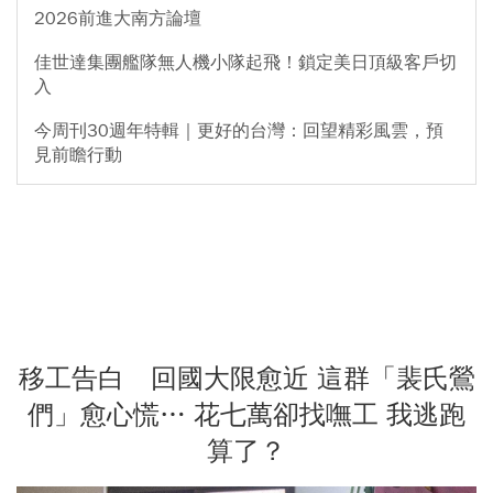
2026前進大南方論壇
佳世達集團艦隊無人機小隊起飛！鎖定美日頂級客戶切
入
今周刊30週年特輯｜更好的台灣：回望精彩風雲，預
見前瞻行動
移工告白 回國大限愈近 這群「裴氏鶯
們」愈心慌… 花七萬卻找嘸工 我逃跑
算了？