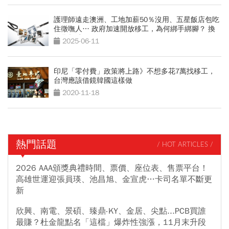
護理師遠走澳洲、工地加薪50％沒用、五星飯店包吃
住徵嘸人… 政府加速開放移工，為何綁手綁腳？ 換
腦袋救缺工
2025-06-11
印尼「零付費」政策將上路》不想多花7萬找移工，
台灣應該借鏡韓國這樣做
2020-11-18
熱門話題
/ HOT ARTICLES /
2026 AAA頒獎典禮時間、票價、座位表、售票平台！
高雄世運迎張員瑛、池昌旭、金宣虎…卡司名單不斷更
新
欣興、南電、景碩、臻鼎-KY、金居、尖點...PCB買誰
最賺？杜金龍點名「這檔」爆炸性強漲，11月末升段