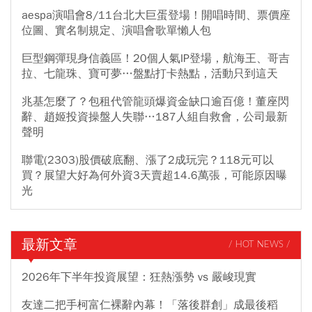
aespa演唱會8/11台北大巨蛋登場！開唱時間、票價座
位圖、實名制規定、演唱會歌單懶人包
巨型鋼彈現身信義區！20個人氣IP登場，航海王、哥吉
拉、七龍珠、寶可夢…盤點打卡熱點，活動只到這天
兆基怎麼了？包租代管龍頭爆資金缺口逾百億！董座閃
辭、趙姬投資操盤人失聯…187人組自救會，公司最新
聲明
聯電(2303)股價破底翻、漲了2成玩完？118元可以
買？展望大好為何外資3天賣超14.6萬張，可能原因曝
光
最新文章
/ HOT NEWS /
2026年下半年投資展望：狂熱漲勢 vs 嚴峻現實
友達二把手柯富仁裸辭內幕！「落後群創」成最後稻