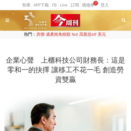
0
熱門：
房價
遺產稅免稅額
fed
高股息etf
美元
企業心聲 上櫃科技公司財務長：這是
零和一的抉擇 讓移工不花一毛 創造勞
資雙贏