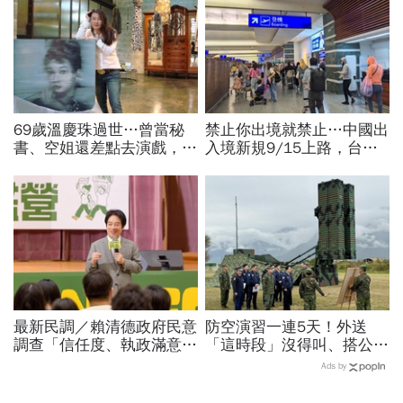
69歲溫慶珠過世…曾當秘
禁止你出境就禁止…中國出
書、空姐還差點去演戲，擁
入境新規9/15上路，台灣
過婚姻「只信一見鍾情」！
人小心「有去無回」？4種
好友悼：她活成一件作品
職業特別注意：前例在這
最新民調／賴清德政府民意
防空演習一連5天！外送
調查「信任度、執政滿意
「這時段」沒得叫、搭公車
度」雙升，不滿意比率下
有影響？漢光演習各縣市管
Ads by
降…中央表現牽動縣市長選
制方式、斷網時間…違者罰
戰！
15萬