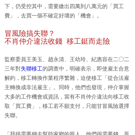
下，仍受控其中，需要繳出四萬到八萬元的「買工
費」，去買一個不確定好壞的「機會」。
冒風險搞失聯？
不肖仲介違法收錢 移工鋌而走險
監察委員王美玉、趙永清、王幼玲、紀惠容在二○二
三年對
失聯移工
的調查中，明確表示，即使雇主合意
解約，移工轉換作業程序繁雜，迫使移工「從合法雇
主轉換成非法雇主」。同時，他們也發現，仲介掌握
大多的工作機會或資訊，當有不肖仲介違法向移工收
取「買工費」，移工若不願支付，只能甘冒風險選擇
失聯。
「我很需要錢去幫助家鄉的親人，他們很需要錢。哥