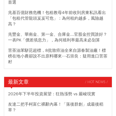
首選
兆基百億財務危機！包租教母4年前收到房東私訊看出
「包租代管龍頭岌岌可危」：為何租約越多，風險越
高？
兆豐金、華南金、第一金、合庫金...官股金控買誰好？
一表PK「價差填息力」，為何殖利率最高未必划算
苦茶油苯駢芘超標，8批致癌油全來自源春製油廠！標
榜在地小農卻說不出原料哪來⋯石崇良：疑用進口苦茶
籽
最新文章
/ HOT NEWS /
2026年下半年投資展望：狂熱漲勢 vs 嚴峻現實
友達二把手柯富仁裸辭內幕！「落後群創」成最後稻
草？