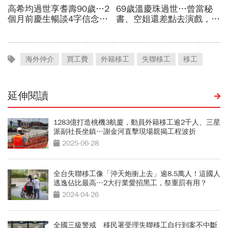
海外仲介
買工費
外籍移工
失聯移工
移工
延伸閱讀
1283億打造桃機3航廈，動員外籍移工逾2千人、三星
派副社長坐鎮…謝金河直擊現場親揭工程波折
2025-06-28
全台失聯移工像「沖天炮衝上去」逾8.5萬人！這國人
逃逸佔比最高…2大行業愛招黑工，祭重罰有用？
2024-04-26
全國三級警戒 移民署受理失聯移工自行到案不中斷