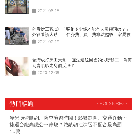
2021-06-15
外看搶工戰 1》「要花多少錢才能有人照顧阿嬤？」
外籍看護大缺工 仲介費、買工費非法超收 家屬被
迫買單
2021-02-19
台灣成打黑工天堂… 無法遣送回國的失聯移工，為何
到處趴趴走身價反漲？
2020-12-09
熱門話題
/ HOT STORIES /
漢光演習斷網、防空演習時間！影響範圍、交通異動…
捷運台鐵高鐵公車停駛？城鎮韌性演習不配合最高罰
15萬