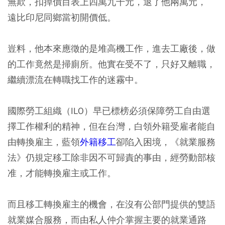
無欺，扣掉價目表上四萬九千元，退了他兩萬元，
遠比印尼同鄉當初開價低。
豈料，他本來應徵的是堆高機工作，進去工廠後，做
的工作竟然是掃廁所。他實在受不了，只好又離職，
繼續漂流在轉職找工作的迷霧中。
國際勞工組織（ILO）早已標榜必須保障勞工自由選
擇工作權利的精神，但在台灣，白領外籍受雇者能自
由轉換雇主，藍領
外籍移工
卻陷入困境，《就業服務
法》仍規定移工除非因不可歸責的事由，經勞動部核
准，才能轉換雇主或工作。
而且移工轉換雇主的機會，在沒有公部門提供的雙語
就業媒合服務，而由私人仲介掌握主要的就業通路