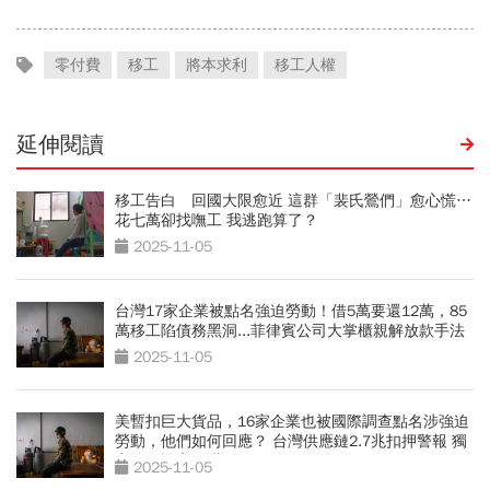
零付費
移工
將本求利
移工人權
延伸閱讀
移工告白 回國大限愈近 這群「裴氏鶯們」愈心慌…
花七萬卻找嘸工 我逃跑算了？
2025-11-05
台灣17家企業被點名強迫勞動！借5萬要還12萬，85
萬移工陷債務黑洞...菲律賓公司大掌櫃親解放款手法
2025-11-05
美暫扣巨大貨品，16家企業也被國際調查點名涉強迫
勞動，他們如何回應？ 台灣供應鏈2.7兆扣押警報 獨
家追蹤誰害85萬移工陷債務黑洞？
2025-11-05