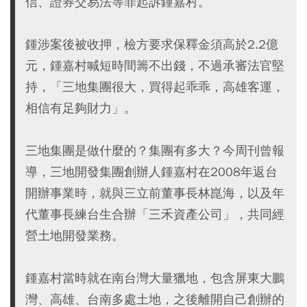
信、證券交易法等罪起訴鍾嘉村。
鍾涉案後被收押，檢方要求保釋金須高於2.2億
元，鍾嘉村喊短時間籌不出錢，不過承審法官堅
持，「三地集團很大，買得起乖乖，高雄客運，
相信有足夠財力」。
三地集團是做什麼的？集團有多大？今周刊曾報
導，三地開發集團創辦人鍾嘉村在2008年返台
開辦事業時，就與三立前董事長林崑海，以及年
代董事長練台生合辦「三禾資產公司」，共同經
營土地開發業務。
鍾嘉村當時就在南台灣大量獵地，包含屏東大鵬
灣、高雄、台南多處土地，之後離開自己創辦的