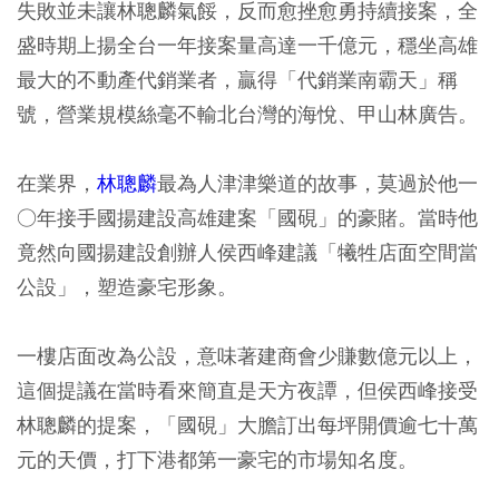
失敗並未讓林聰麟氣餒，反而愈挫愈勇持續接案，全
盛時期上揚全台一年接案量高達一千億元，穩坐高雄
最大的不動產代銷業者，贏得「代銷業南霸天」稱
號，營業規模絲毫不輸北台灣的海悅、甲山林廣告。
在業界，
林聰麟
最為人津津樂道的故事，莫過於他一
○年接手國揚建設高雄建案「國硯」的豪賭。當時他
竟然向國揚建設創辦人侯西峰建議「犧牲店面空間當
公設」，塑造豪宅形象。
一樓店面改為公設，意味著建商會少賺數億元以上，
這個提議在當時看來簡直是天方夜譚，但侯西峰接受
林聰麟的提案，「國硯」大膽訂出每坪開價逾七十萬
元的天價，打下港都第一豪宅的市場知名度。