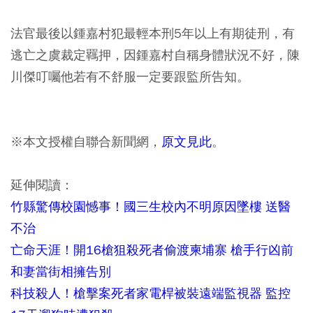
法官最後以鍾嘉村犯最輕本刑5年以上有期徒刑，有
逃亡之虞裁定羈押，因鍾嘉村自稱身體狀況不好，陳
川傑叮囑他若有不舒服一定要跟監所告知。
※本文授權自聯合新聞網，
原文見此
。
延伸閱讀：
竹縣驚傳校園憾事！國三生校內不明原因墜樓 送醫
不治
亡命天涯！開16槍狙殺死者偷渡柬埔寨 槍手行凶前
和妻當街相擁告別
科技殺人！槍擊案死者家電桿被裝遠端監視器 監控