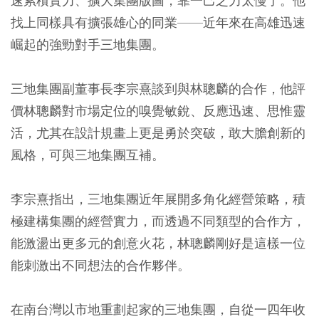
速累積實力、擴大集團版圖，靠一己之力太慢了。他
找上同樣具有擴張雄心的同業——近年來在高雄迅速
崛起的強勁對手三地集團。
三地集團副董事長李宗熹談到與林聰麟的合作，他評
價林聰麟對市場定位的嗅覺敏銳、反應迅速、思惟靈
活，尤其在設計規畫上更是勇於突破，敢大膽創新的
風格，可與三地集團互補。
李宗熹指出，三地集團近年展開多角化經營策略，積
極建構集團的經營實力，而透過不同類型的合作方，
能激盪出更多元的創意火花，林聰麟剛好是這樣一位
能刺激出不同想法的合作夥伴。
在南台灣以市地重劃起家的三地集團，自從一四年收