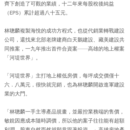
齊下創造了可觀的業績，十二年來每股稅後純益
（EPS）累計超過八十五元。
林聰麟複製海悅的成功方程式，也從代銷業轉戰建設
公司，還找來北部老牌建商白天鵝建設、藏美建設共
同推案，一九年推出首件合資案——高雄的地上權案
「河堤世界」。
「河堤世界」主打地上權低房價，每坪成交價僅十
六．八萬元，很快就完銷，也為林聰麟開啟進軍建設
業的大門。
「林聰麟一手主導產品規畫，並嚴控業務端的售價，
敏銳因應成本隨時調價，所以他的案子往往能有超額
利潤，股東自然而然就願意跟著投資。」高雄房地產