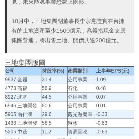
見，未來能源事業恐蒙上陰影。
10月中，三地集團副董事長李宗熹證實在台擁
有的土地資產至少1500億元，為籌措現金支應
集團營運，將出售土地、開價共逾200億元。
三地集團版圖
公司
持股率(%)
產業類別
上半年EPS(元)
9937 全國
21.4
公用事業
1.09
4773 高福
56.9
石化
0.48
8927 北基
44.5
公用事業
0.07
6946 三地開發
80.6
公用事業
0.01
5905 南仁湖
29.6
觀光遊樂區
-0.33
1438 三地開發
58.5
遊憩
-0.63
5205 中茂
11.2
資源回收
-0.65