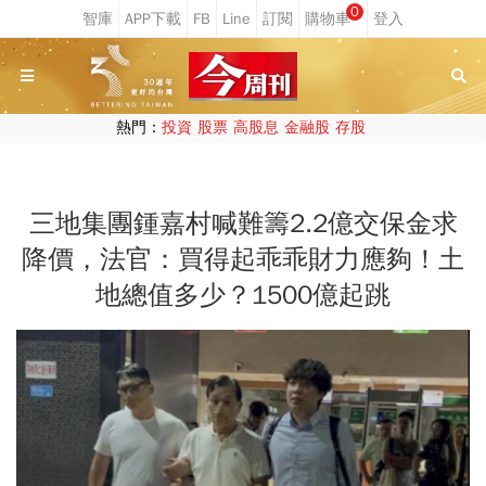
0
熱門：
投資
股票
高股息
金融股
存股
三地集團鍾嘉村喊難籌2.2億交保金求
降價，法官：買得起乖乖財力應夠！土
地總值多少？1500億起跳