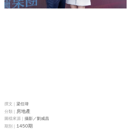
梁任瑋
房地產
攝影／劉咸昌
1450期