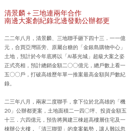
清景麟＋三地連兩年合作
南邊大案創紀錄北邊發動公辦都更
二二年八月，清景麟、三地聯手砸下四十三．一一億
元，合買亞灣區旁、原屬台糖的「金銀島購物中心」
土地，預計於今年底將以「AI慕光城」超級大案之姿
正式亮相，預計總銷金額二○○億元，總戶數上看一
五○○戶，打破高雄歷年單一推案最高金額與戶數紀
錄。
二三年八月，兩家二度聯手，拿下位於北高雄的「機
20」公辦都更案，土地面積二一四○坪、投資金額五
十三．六四億元，預告將興建三棟超高樓層住宅及一
棟辦公大樓，「清三聯盟」的拿案氣勢，讓人難以忽