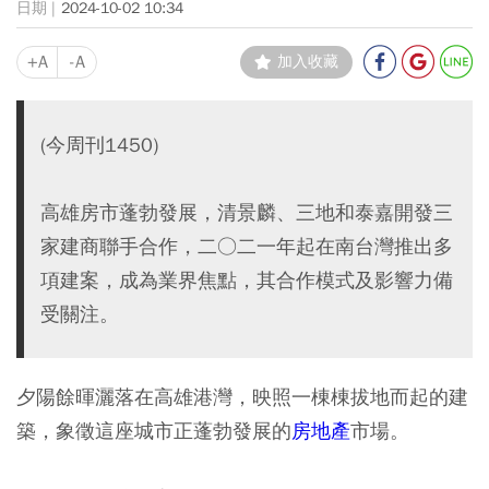
2024-10-02 10:34
+A
-A
加入收藏
(今周刊1450)
高雄房市蓬勃發展，清景麟、三地和泰嘉開發三
家建商聯手合作，二○二一年起在南台灣推出多
項建案，成為業界焦點，其合作模式及影響力備
受關注。
夕陽餘暉灑落在高雄港灣，映照一棟棟拔地而起的建
築，象徵這座城市正蓬勃發展的
房地產
市場。