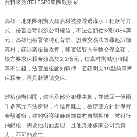
資料來源:TEJ TGPS集團觀察家
高雄三地集團創辦人鍾嘉村被控透過灌水工程款等方
式，侵害合豐能源公司權益，不法金額估3億5084萬
元，高雄地檢署依特別背信、證券交易法等罪起訴鍾
嘉村；鍾涉案後被收押，移審後雙方爭執交保金額，
檢方要求保釋金須高於2.2億元，鍾嘉村則喊短時間
籌不出錢，法官最後諭知羈押，若鍾明天10點前籌齊
保釋金，再具狀聲請交保。
雄檢偵辦期間，鍾坦承部分犯罪事實，並繳回一億兩
千多萬元不法所得，今延押庭上，檢辯雙方針對保釋
金額激辯，鍾的辯護律師稱鍾嘉村自羈押後，被銀行
抽銀根，需要他出面處理，且他身兼多家公司負責
人，不可能逃亡。