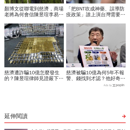
顏博文從聯電到慈濟，商場
「把BNT吹成神藥、誤導防
老將為何會信陳昱瑄李易
疫政策」誰上演台灣需要中
儒、豪給10億？慈濟發
國施予恩惠的大戲？杜奕
聲：將捍衛信眾捐款、蔡英
瑾：還防疫團隊一個公道
文也說話
慈濟遭詐騙10億怎麼發生
慈濟被騙10億為何5年不報
的？陳昱瑄律師見證嚴下跪
警、錢找到才認？他好奇：
博信任！豪宅藏158公斤黃
當年財報怎麼編…陳時中背
Ads by
金，洗錢手法曝光…慈濟回
「擋疫苗」黑鍋只求1件事
應了
延伸閱讀