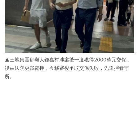
▲三地集團創辦人鍾嘉村涉案後一度獲得2000萬元交保，
後由法院更裁羈押，今移審後爭取交保失敗，先還押看守
所。