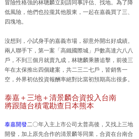
冒險性格強的林聰麟立刻請同事評估、找地。為了降
低風險，他們也拉攏其他股東，一起在嘉義買了三、
四塊地。
沒想到，小試身手的嘉義市場，卻意外開出好成績。
兩人聯手下，第一案「高鐵國際城」戶數高達六八八
戶，不到三個月就賣九成，林聰麟乘勝追擊，前後三
年在太保推出四個建案，共二三二七戶，皆銷售一
空，外界初估投資報酬率絕對比當初預期高出很多。
泰嘉＋三地＋清景麟合資投入台南
將跟隨台積電勘查日本熊本
泰嘉開發
二○年入主上市公司太普高後，又找上三地
開發，加上原先合作的清景麟等同業，合資在台南合