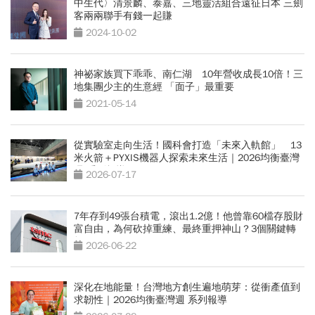
中生代〉清景麟、泰嘉、三地靈活組合遠征日本 三劍
客兩兩聯手有錢一起賺
2024-10-02
神祕家族買下乖乖、南仁湖 10年營收成長10倍！三
地集團少主的生意經 「面子」最重要
2021-05-14
從實驗室走向生活！國科會打造「未來入軌館」 13
米火箭＋PYXIS機器人探索未來生活｜2026均衡臺灣
週 系列報導
2026-07-17
7年存到49張台積電，滾出1.2億！他曾靠60檔存股財
富自由，為何砍掉重練、最終重押神山？3個關鍵轉
折
2026-06-22
深化在地能量！台灣地方創生遍地萌芽：從衝產值到
求韌性｜2026均衡臺灣週 系列報導