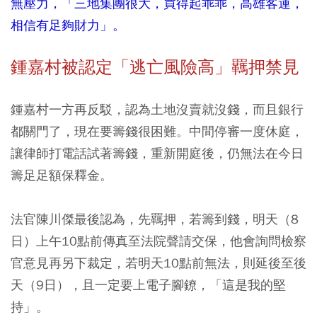
無壓力，「三地集團很大，買得起乖乖，高雄客運，
相信有足夠財力」。
鍾嘉村被認定「逃亡風險高」羈押禁見
鍾嘉村一方再反駁，認為土地沒賣就沒錢，而且銀行
都關門了，現在要籌錢很困難。中間停審一度休庭，
讓律師打電話試著籌錢，重新開庭後，仍無法在今日
籌足足額保釋金。
法官陳川傑最後認為，先羈押，若籌到錢，明天（8
日）上午10點前傳真至法院聲請交保，他會詢問檢察
官意見再另下裁定，若明天10點前無法，則延後至後
天（9日），且一定要上電子腳鐐，「這是我的堅
持」。