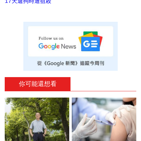
17天遛狗時遭狙殺
你可能還想看