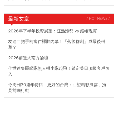
最新文章
/ HOT NEWS /
2026年下半年投資展望：狂熱漲勢 vs 嚴峻現實
友達二把手柯富仁裸辭內幕！「落後群創」成最後稻
草？
2026前進大南方論壇
佳世達集團艦隊無人機小隊起飛！鎖定美日頂級客戶切
入
今周刊30週年特輯｜更好的台灣：回望精彩風雲，預
見前瞻行動