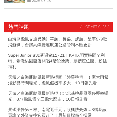
2026-07-28
熱門話題
/ HOT ARTICLES /
白海豚颱風交通異動》華航、長榮、虎航、星宇8/9取
消航班，台鐵高鐵捷運航運公路管制不斷更新
Super Junior 83z演唱會11/21！KKTIX開賣時間？利
特、希澈桃園巨蛋開唱4階段搶票、票價座位圖、粉絲
福利
天氣／白海豚颱風最新路徑圖「陸警準備」！豪大雨紫
爆影響時間曝光，颱風假機率多大，10日報先看
天氣／白海豚颱風最新路徑！北北基桃暴風圈侵襲率曝
光、8/7颱風假？三颱怎麼走，10日報先看
景碩漲停第三根、南電返千元，欣興快亮燈...3檔我該
買誰？外資先挑它買超了！最新目標價全揭露