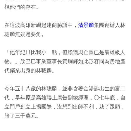
視他們的存在。
在這波高雄新崛起建商臉譜中，
清景麟
集團創辦人林
聰麟無疑是要角。
「他年紀只比我小一點，但膽識與企圖已是梟雄級人
物。」欣巴巴事業董事長黃烱輝如此形容同為房地產
代銷業出身的林聰麟。
今年五十八歲的林聰麟，並非含著金湯匙出生的富二
代，早年原是高雄聯上廣告副總經理，○七年底，自
立門戶創立上揚國際，沒想到出師不利，栽了跟頭，
賠了三千萬元。