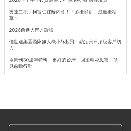
2026年下半年投資展望：狂熱漲勢 vs 嚴峻現實
友達二把手柯富仁裸辭內幕！「落後群創」成最後稻
草？
2026前進大南方論壇
佳世達集團艦隊無人機小隊起飛！鎖定美日頂級客戶切
入
今周刊30週年特輯｜更好的台灣：回望精彩風雲，預
見前瞻行動