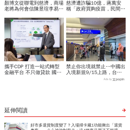
顏博文從聯電到慈濟，商場
慈濟遭詐騙10億，蔣萬安
老將為何會信陳昱瑄李易
稱「政府買夠疫苗，民間就
儒、豪給10億？慈濟發
不用採購」！謝金河：這句
聲：將捍衛信眾捐款、蔡英
話說得不夠公道
文也說話
攜手CDP 打造一站式轉型
禁止你出境就禁止…中國出
金融平台 不只做貸款 國泰
入境新規9/15上路，台灣
世華化身減碳顧問
人小心「有去無回」？4種
Ads by
職業特別注意：前例在這
延伸閱讀
好市多退貨制度變了？入場掃卡藏1功能揪出「退貨