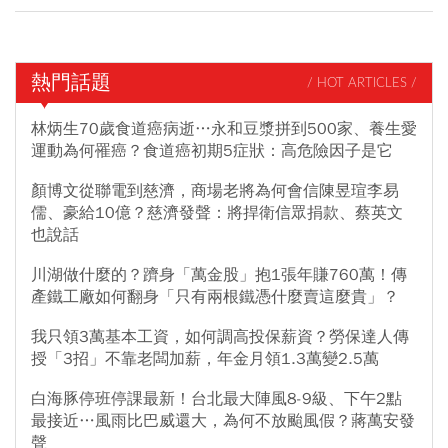
熱門話題
/ HOT ARTICLES /
林炳生70歲食道癌病逝…永和豆漿拼到500家、養生愛
運動為何罹癌？食道癌初期5症狀：高危險因子是它
顏博文從聯電到慈濟，商場老將為何會信陳昱瑄李易
儒、豪給10億？慈濟發聲：將捍衛信眾捐款、蔡英文
也說話
川湖做什麼的？躋身「萬金股」抱1張年賺760萬！傳
產鐵工廠如何翻身「只有兩根鐵憑什麼賣這麼貴」？
我只領3萬基本工資，如何調高投保薪資？勞保達人傳
授「3招」不靠老闆加薪，年金月領1.3萬變2.5萬
白海豚停班停課最新！台北最大陣風8-9級、下午2點
最接近…風雨比巴威還大，為何不放颱風假？蔣萬安發
聲