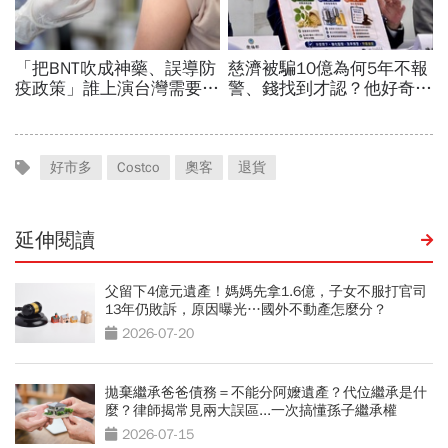
好市多
Costco
奧客
退貨
延伸閱讀
父留下4億元遺產！媽媽先拿1.6億，子女不服打官司
13年仍敗訴，原因曝光…國外不動產怎麼分？
2026-07-20
拋棄繼承爸爸債務＝不能分阿嬤遺產？代位繼承是什
麼？律師揭常見兩大誤區...一次搞懂孫子繼承權
2026-07-15