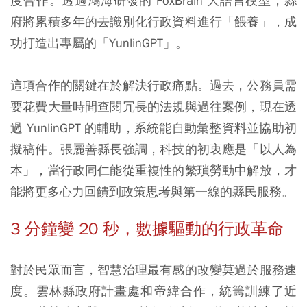
度合作。透過鴻海研發的 FoxBrain 大語言模型，縣
府將累積多年的去識別化行政資料進行「餵養」，成
功打造出專屬的「YunlinGPT」。
這項合作的關鍵在於解決行政痛點。過去，公務員需
要花費大量時間查閱冗長的法規與過往案例，現在透
過 YunlinGPT 的輔助，系統能自動彙整資料並協助初
擬稿件。張麗善縣長強調，科技的初衷應是「以人為
本」，當行政同仁能從重複性的繁瑣勞動中解放，才
能將更多心力回饋到政策思考與第一線的縣民服務。
3 分鐘變 20 秒，數據驅動的行政革命
對於民眾而言，智慧治理最有感的改變莫過於服務速
度。雲林縣政府計畫處和帝緯合作，統籌訓練了近