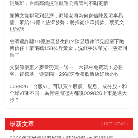
消航班，台鐵高鐵捷運航運公路管制不斷更新
顏博文從聯電到慈濟，商場老將為何會信陳昱瑄李易
儒、豪給10億？慈濟發聲：將捍衛信眾捐款、蔡英文
也說話
慈濟遭詐騙10億怎麼發生的？陳昱瑄律師見證嚴下跪
博信任！豪宅藏158公斤黃金，洗錢手法曝光…慈濟回
應了
父親節優惠／麥當勞買一送一、六福村免費玩！必勝
客、肯德基、遊樂園…29家速食餐飲飯店好康必收
009826「台版VT」可以買？股價、配息、成分股…和
全球VT哪不同，為何連周冠男都說009826上市是邁大
步？
最新文章
/ HOT NEWS /