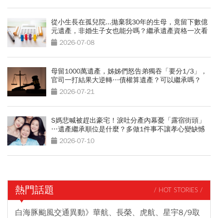
從小生長在孤兒院...拋棄我30年的生母，竟留下數億
元遺產，非婚生子女也能分嗎？繼承遺產資格一次看
2026-07-08
母留1000萬遺產，姊姊們怒告弟獨吞「要分1/3」，
官司一打結果大逆轉…債權算遺產？可以繼承嗎？
2026-07-21
S媽悲喊被趕出豪宅！淚吐分產內幕憂「露宿街頭」
…遺產繼承順位是什麼？多做1件事不讓孝心變缺憾
2026-07-10
熱門話題
/ HOT STORIES /
白海豚颱風交通異動》華航、長榮、虎航、星宇8/9取