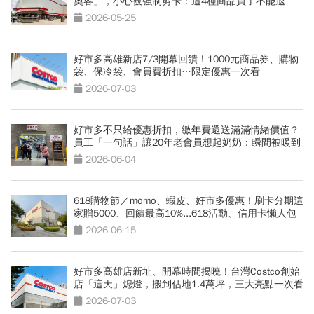
奧客」，小心被強制剪卡：這4種商品買了不能退
2026-05-25
好市多高雄新店7/3開幕回饋！1000元商品券、購物
袋、保冷袋、會員費折扣…限定優惠一次看
2026-07-03
好市多不只給優惠折扣，繳年費還送滿滿情緒價值？
員工「一句話」讓20年老會員想起奶奶：瞬間被暖到
了
2026-06-04
618購物節／momo、蝦皮、好市多優惠！刷卡分期這
家贈5000、回饋最高10%...618活動、信用卡懶人包
2026-06-15
好市多高雄店新址、開幕時間揭曉！台灣Costco創始
店「這天」熄燈，搬到佔地1.4萬坪，三大亮點一次看
2026-07-03