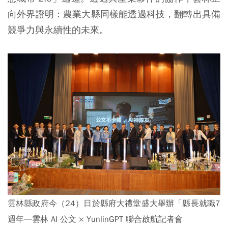
向外界證明：農業大縣同樣能透過科技，翻轉出具備
競爭力與永續性的未來。
雲林縣政府今（24）日於縣府大禮堂盛大舉辦「縣長就職7
週年—雲林 AI 公文 × YunlinGPT 聯合啟航記者會