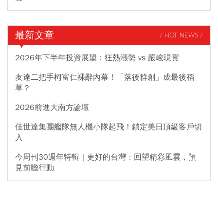
最新文章
/ HOT NEWS /
2026年下半年投資展望：狂熱漲勢 vs 嚴峻現實
友達二把手柯富仁裸辭內幕！「落後群創」成最後稻
草？
2026前進大南方論壇
佳世達集團艦隊無人機小隊起飛！鎖定美日頂級客戶切
入
今周刊30週年特輯｜更好的台灣：回望精彩風雲，預
見前瞻行動