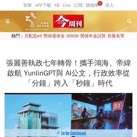
0
熱門：
月配息etf
勞保退休金
00939
勞保年金試算
存股名單
張麗善執政七年轉骨！攜手鴻海、帝緯
啟航 YunlinGPT與 AI公文，行政效率從
「分鐘」跨入「秒鐘」時代