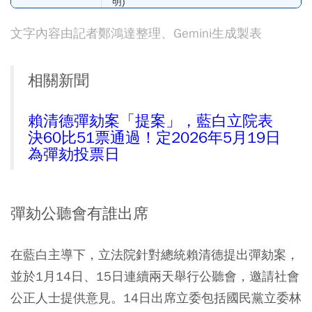
明)
文字內容由記者鄭鴻達整理、Gemini生成製表
2026/05/19
院會表決
立法院院會進行最終
記名投票
(二)
相關新聞
賴清德彈劾案「提案」，藍白立院表
決60比51票通過！定2026年5月19日
為彈劾投票日
彈劾公聽會有誰出席
在藍白主導下，立法院針對總統賴清德提出彈劾案，
並於1月14日、15日連續兩天舉行公聽會，邀請社會
公正人士提供意見。14日出席立委包括國民黨立委林