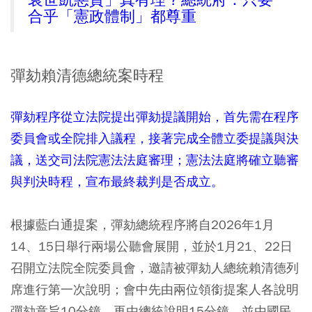
袁世凱惡質」真有理？總統府：只要
合乎「憲政體制」都尊重
彈劾賴清德總統案時程
彈劾程序從立法院提出彈劾提議開始，首先需在程序
委員會或全院排入議程，接著完成全體立委提議與決
議，送交司法院憲法法庭審理；憲法法庭將確立聽審
與判決時程，宣布最終裁判是否成立。
根據藍白通提案，彈劾總統程序將自2026年1月
14、15日舉行兩場公聽會展開，並於1月21、22日
召開立法院全院委員會，邀請被彈劾人總統賴清德列
席進行第一次說明；會中先由兩位領銜提案人各說明
彈劾意旨10分鐘，再由總統說明15分鐘，並由國民