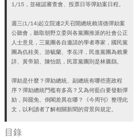
1/15，並確認審查會、投票日等彈劾案日程。
週三(1/14)起立院連2天召開總統賴清德彈劾案
公聽會，聽取朝野立委與各黨團推派的社會公正
人士意見，三黨團各自邀請的學者專家，國民黨
團為仉桂美、游毓蘭、李岳洋，民進黨團為賴秉
詳、黃帝穎、陳怡凱，民眾黨團則是林騰鷂。
彈劾是什麼？彈劾總統、副總統有哪些憲政程
序？彈劾總統門檻有多高？又為何藍白要發動彈
劾，與罷免、倒閣差異在哪？《今周刊》整理此
文，以利讀者了解相關新聞的背景與規定。
目錄