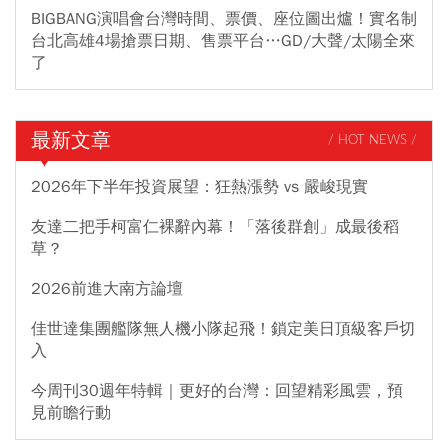
BIGBANG演唱會台灣時間、票價、座位圖出爐！實名制
台北高雄4場搶票日期、售票平台…GD/大聲/太陽全來
了
最新文章
/ HOT NEWS /
2026年下半年投資展望：狂熱漲勢 vs 嚴峻現實
友達二把手柯富仁裸辭內幕！「落後群創」成最後稻
草？
2026前進大南方論壇
佳世達集團艦隊無人機小隊起飛！鎖定美日頂級客戶切
入
今周刊30週年特輯｜更好的台灣：回望精彩風雲，預
見前瞻行動