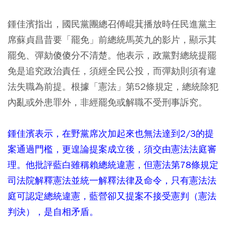
鍾佳濱指出，國民黨團總召傅崐萁播放時任民進黨主
席蘇貞昌昔要「罷免」前總統馬英九的影片，顯示其
罷免、彈劾傻傻分不清楚。他表示，政黨對總統提罷
免是追究政治責任，須經全民公投，而彈劾則須有違
法失職為前提。根據「憲法」第52條規定，總統除犯
內亂或外患罪外，非經罷免或解職不受刑事訴究。
鍾佳濱表示，在野黨席次加起來也無法達到2/3的提
案通過門檻，更遑論提案成立後，須交由憲法法庭審
理。他批評藍白雖稱賴總統違憲，但憲法第78條規定
司法院解釋憲法並統一解釋法律及命令，只有憲法法
庭可認定總統違憲，藍營卻又提案不接受憲判（憲法
判決），是自相矛盾。