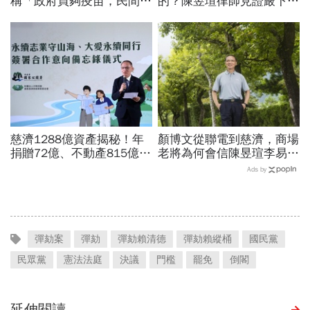
稱「政府買夠疫苗，民間就
的？陳昱瑄律師見證嚴下跪
不用採購」！謝金河：這句
博信任！豪宅藏158公斤黃
話說得不夠公道
金，洗錢手法曝光…慈濟回
應了
慈濟1288億資產揭秘！年
顏博文從聯電到慈濟，商場
捐贈72億、不動產815億…
老將為何會信陳昱瑄李易
信徒錢去哪？慈濟還原BNT
儒、豪給10億？慈濟發
Ads by
採購經過，他拆解信件批越
聲：將捍衛信眾捐款、蔡英
描越黑
文也說話
彈劾案
彈劾
彈劾賴清德
彈劾賴縱桶
國民黨
民眾黨
憲法法庭
決議
門檻
罷免
倒閣
延伸閱讀