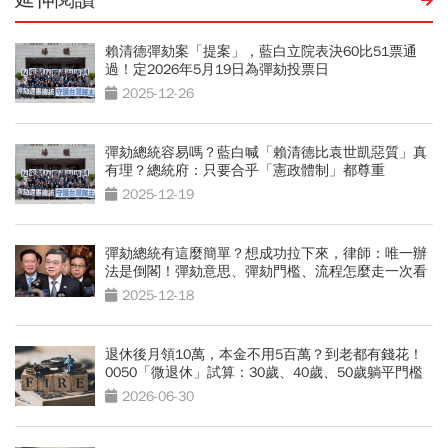
賴清德彈劾案「提案」，藍白立院表決60比51票通
過！定2026年5月19日為彈劾投票日
2025-12-26
彈劾總統容易嗎？藍白喊「賴清德比袁世凱惡質」真
有理？總統府：只要合乎「憲政體制」都尊重
2025-12-19
彈劾總統有這麼簡單？想成功拉下來，律師：唯一辦
法是倒閣！彈劾意思、彈劾門檻、流程怎麼走一次看
2025-12-18
退休後月領10萬，本金不用5百萬？到老都有錢花！
0050「微退休」試算：30歲、40歲、50歲躺平門檻
公開
2026-06-30