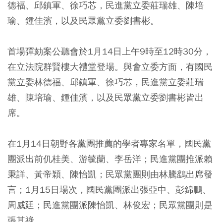
德福、邱鎮軍、徐巧芯，民進黨立委莊瑞雄、陳培
瑜、鍾佳濱，以及民眾黨立委劉書彬。
首場彈劾案公聽會於1月14日上午9時至12時30分，
在立法院群賢樓大禮堂登場。與會立委方面，有國民
黨立委林德福、邱鎮軍、徐巧芯，民進黨立委莊瑞
雄、陳培瑜、鍾佳濱，以及民眾黨立委劉書彬皆出
席。
在1月14日朝野各黨團推薦的學者專家名單，國民黨
團派出前仉桂美、游毓蘭、李岳洋；民進黨團推派賴
秉詳、黃帝穎、陳怡凱；民眾黨團則由林騰鷂出席發
言；1月15日場次，國民黨團派出張亞中、彭錦鵬、
周威廷；民進黨團派陳怡凱、林俊宏；民眾黨團則是
張其祿。