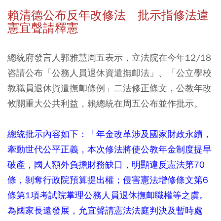
賴清德公布反年改修法 批示指修法違
憲宜聲請釋憲
總統府發言人郭雅慧周五表示，立法院在今年12/18
咨請公布「公務人員退休資遣撫卹法」、「公立學校
教職員退休資遣撫卹條例」二法修正條文，公教年改
攸關重大公共利益，賴總統在周五公布並作批示。
總統批示內容如下：「年金改革涉及國家財政永續，
牽動世代公平正義，本次修法將使公教年金制度提早
破產，國人額外負擔財務缺口，明顯違反憲法第70
條，剝奪行政院預算提出權；侵害憲法增修條文第6
條第1項考試院掌理公務人員退休撫卹職權等之虞。
為國家長遠發展，允宜聲請憲法法庭判決及暫時處