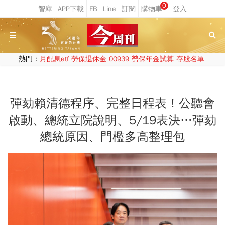
0
熱門：
月配息etf
勞保退休金
00939
勞保年金試算
存股名單
彈劾賴清德程序、完整日程表！公聽會
啟動、總統立院說明、5/19表決…彈劾
總統原因、門檻多高整理包