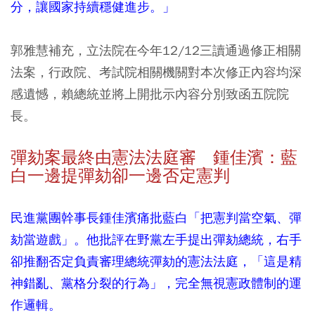
分，讓國家持續穩健進步。」
郭雅慧補充，立法院在今年12/12三讀通過修正相關
法案，行政院、考試院相關機關對本次修正內容均深
感遺憾，賴總統並將上開批示內容分別致函五院院
長。
彈劾案最終由憲法法庭審 鍾佳濱：藍
白一邊提彈劾卻一邊否定憲判
民進黨團幹事長鍾佳濱痛批藍白「把憲判當空氣、彈
劾當遊戲」。他批評在野黨左手提出彈劾總統，右手
卻推翻否定負責審理總統彈劾的憲法法庭，「這是精
神錯亂、黨格分裂的行為」，完全無視憲政體制的運
作邏輯。