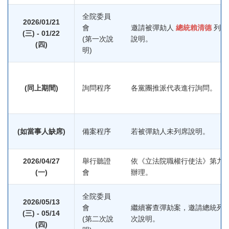
全院委員
2026/01/21
會
邀請被彈劾人
總統賴清德
列席
(三) - 01/22
(第一次說
說明。
(四)
明)
(同上期間)
詢問程序
各黨團推派代表進行詢問。
(如當事人缺席)
備案程序
若被彈劾人未列席說明。
2026/04/27
舉行聽證
依《立法院職權行使法》第九
(一)
會
辦理。
全院委員
2026/05/13
會
繼續審查彈劾案，邀請總統列
(三) - 05/14
(第二次說
次說明。
(四)