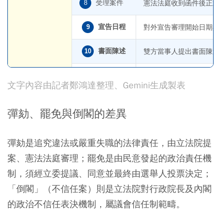
受理案件
8
憲法法庭收到函件後正式
宣告日程
9
對外宣告審理開始日期與
書面陳述
10
雙方當事人提出書面陳述
憲法法庭
口頭辯論
11
大法官組成合議庭，進行
文字內容由記者鄭鴻達整理、Gemini生成製表
審理程序
法庭評議
12
大法官閉門進行最終判決
彈劾、罷免與倒閣的差異
宣告判決
13
正式宣布判決結果。
彈劾是追究違法或嚴重失職的法律責任，由立法院提
案、憲法法庭審理；罷免是由民意發起的政治責任機
公布判決
14
判決書正式上網公告並送
制，須經立委提議、同意並最終由選舉人投票決定；
「倒閣」（不信任案）則是立法院對行政院長及內閣
的政治不信任表決機制，屬議會信任制範疇。