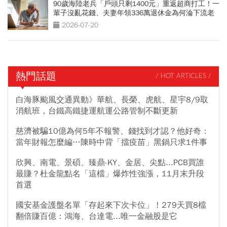
90歲海陸老兵「戶頭只剩1400元」重返超商打工！一
輩子沒亂花錢、夫妻年領336萬退休金為何淪下流老
人？
2026-07-20
熱門話題
/ HOT ARTICLES /
白海豚颱風交通異動》華航、長榮、虎航、星宇8/9取
消航班，台鐵高鐵捷運航運公路管制不斷更新
慈濟被騙10億為何5年不報警、錢找到才認？他好奇：
當年財報怎麼編…陳時中背「擋疫苗」黑鍋只求1件事
欣興、南電、景碩、臻鼎-KY、金居、尖點...PCB買誰
最賺？杜金龍點名「這檔」爆炸性強漲，11月末升段
首選
國安基金護盤名單「存起來下次卡位」！279天買8檔
翻倍賺百億：鴻海、台達電...唯一金融股是它