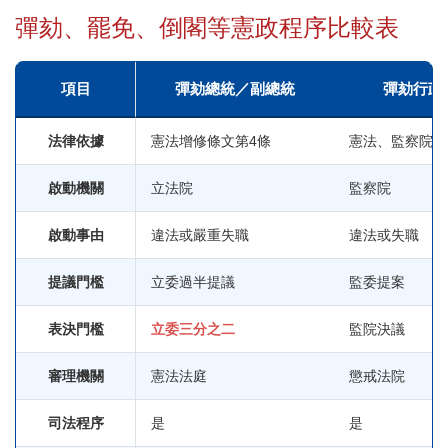
彈劾、罷免、倒閣等憲政程序比較表
項目
彈劾總統／副總統
彈劾行政
法律依據
憲法增修條文第4條
憲法、監察院職
啟動機關
立法院
監察院
啟動事由
違法或嚴重失職
違法或失職
提議門檻
立委過半提議
監委提案
表決門檻
立委三分之二
監院決議
審理機關
憲法法庭
懲戒法院
司法程序
是
是