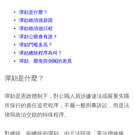
彈劾是什麼？
彈劾賴清德
原因
彈劾賴清德日程
彈劾公聽會有誰？
彈劾門檻多高？
彈劾總統程序為何？
彈劾、罷免與倒閣的差異
彈劾是什麼？
彈劾是憲政體制下，對公職人員涉嫌違法或嚴重失職
所採行的責任追究程序，不屬一般刑事訴訟，而是法
律與政治交錯的特殊程序。
對總統、副總統的彈劾，由立法院依「憲法增修條