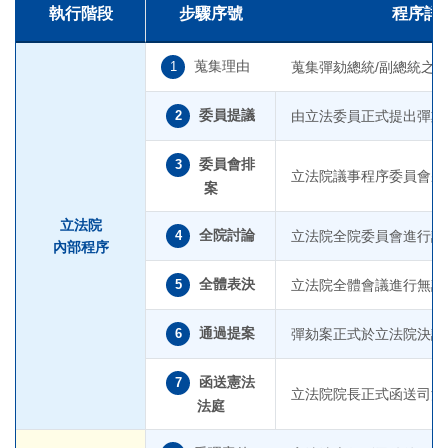
執行階段
步驟序號
程序詳
蒐集理由
1
蒐集彈劾總統/副總統之
委員提議
2
由立法委員正式提出彈劾
委員會排
3
立法院議事程序委員會將
案
立法院
全院討論
4
立法院全院委員會進行詳
內部程序
全體表決
5
立法院全體會議進行無記
通過提案
6
彈劾案正式於立法院決議
函送憲法
7
立法院院長正式函送司法
法庭