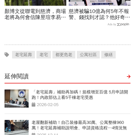
顏博文從聯電到慈濟，商場
慈濟被騙10億為何5年不報
老將為何會信陳昱瑄李易
警、錢找到才認？他好奇：
儒、豪給10億？慈濟發
當年財報怎麼編…陳時中背
Ads by
聲：將捍衛信眾捐款、蔡英
「擋疫苗」黑鍋只求1件事
文也說話
老宅延壽
老宅
都更危老
公寓社區
修繕
延伸閱讀
「老宅延壽」補助再加碼！規模增至百億 5月申請開
跑！內政部估上看5千棟老宅受惠
2026-02-05
老屋翻新補助！自己裝修最高30萬、公寓整棟960
萬！老宅延壽補助說明會、申請資格流程…4情況無
法請