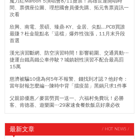
魔力紅Maroon 5演唱會8/11搶票！高雄世運開唱時
間、票價座位圖、理想國會員優先購、拓元售票資訊一
次看
欣興、南電、景碩、臻鼎-KY、金居、尖點...PCB買誰
最賺？杜金龍點名「這檔」爆炸性強漲，11月末升段
首選
漢光演習斷網、防空演習時間！影響範圍、交通異動…
捷運台鐵高鐵公車停駛？城鎮韌性演習不配合最高罰
15萬
慈濟被騙10億為何5年不報警、錢找到才認？他好奇：
當年財報怎麼編…陳時中背「擋疫苗」黑鍋只求1件事
父親節優惠／麥當勞買一送一、六福村免費玩！必勝
客、肯德基、遊樂園…29家速食餐飲飯店好康必收
最新文章
/ HOT NEWS /