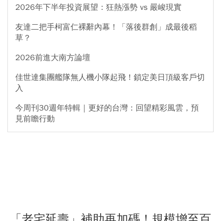
2026年下半年投資展望：狂熱漲勢 vs 嚴峻現實
友達二把手柯富仁裸辭內幕！「落後群創」成最後稻
草？
2026前進大南方論壇
佳世達集團艦隊無人機小隊起飛！鎖定美日頂級客戶切
入
今周刊30週年特輯｜更好的台灣：回望精彩風雲，預
見前瞻行動
「老宅延壽」補助再加碼！規模增至百