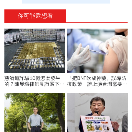
你可能還想看
慈濟遭詐騙10億怎麼發生
「把BNT吹成神藥、誤導防
的？陳昱瑄律師見證嚴下跪
疫政策」誰上演台灣需要中
博信任！豪宅藏158公斤黃
國施予恩惠的大戲？杜奕
金，洗錢手法曝光…慈濟回
瑾：還防疫團隊一個公道
應了