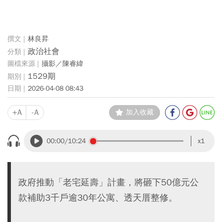
林良昇
政治社會
攝影／陳睿緯
1529期
2026-04-08 08:43
+A
-A
加入收藏
00:00
/10:24
x1
政府推動「老宅延壽」計畫，將砸下50億元公
款補助3千戶逾30年公寓、透天厝整修。