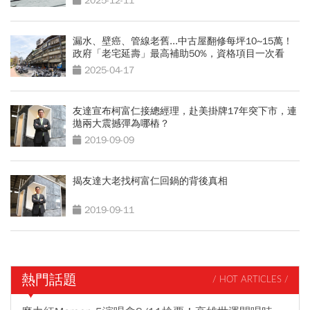
2025-12-11
漏水、壁癌、管線老舊...中古屋翻修每坪10~15萬！
政府「老宅延壽」最高補助50%，資格項目一次看
2025-04-17
友達宣布柯富仁接總經理，赴美掛牌17年突下市，連
拋兩大震撼彈為哪樁？
2019-09-09
揭友達大老找柯富仁回鍋的背後真相
2019-09-11
熱門話題
/ HOT ARTICLES /