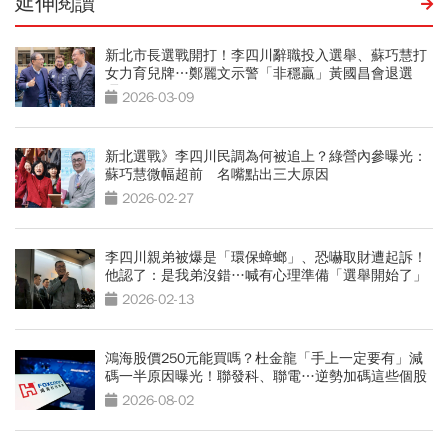
延伸閱讀
新北市長選戰開打！李四川辭職投入選舉、蘇巧慧打
女力育兒牌…鄭麗文示警「非穩贏」黃國昌會退選
嗎？
2026-03-09
新北選戰》李四川民調為何被追上？綠營內參曝光：
蘇巧慧微幅超前 名嘴點出三大原因
2026-02-27
李四川親弟被爆是「環保蟑螂」、恐嚇取財遭起訴！
他認了：是我弟沒錯…喊有心理準備「選舉開始了」
2026-02-13
鴻海股價250元能買嗎？杜金龍「手上一定要有」減
碼一半原因曝光！聯發科、聯電…逆勢加碼這些個股
2026-08-02