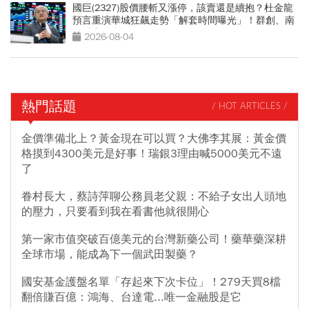
國巨(2327)股價腰斬又漲停，該賣還是續抱？杜金龍
預言重演華城狂飆走勢「解套時間曝光」！群創、南
亞科也點名
2026-08-04
熱門話題
/ HOT ARTICLES /
金價準備北上？黃金現在可以買？大佛李其展：黃金價
格摸到4300美元是好事！瑞銀3理由喊5000美元不遠
了
眷村長大，蔡詩萍聊公務員老父親：不給子女出人頭地
的壓力，只要看到我在看書他就很開心
第一家市值突破百億美元的台灣新藥公司！藥華藥深耕
全球市場，能成為下一個武田製藥？
國安基金護盤名單「存起來下次卡位」！279天買8檔
翻倍賺百億：鴻海、台達電...唯一金融股是它