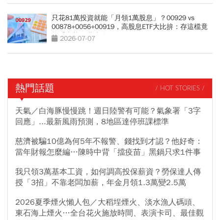
只花81萬投資就能「月領1萬股息」？00929 vs
00878+0056+00919，高股息ETF大比拚：存這檔竟
能「少花30萬本金」
2026-07-07
熱門話題
/ HOT STORIES /
天氣／白海豚慢慢跳！週日陸警有可能？氣象署「3字
回應」...最新風雨預測，8地區達停班課標準
慈濟被騙10億為何5年不報警、錢找到才認？他好奇：
當年財報怎麼編…陳時中背「擋疫苗」黑鍋只求1件事
我只領3萬基本工資，如何調高投保薪資？勞保達人傳
授「3招」不靠老闆加薪，年金月領1.3萬變2.5萬
2026夏季煙火懶人包／大稻埕煙火、淡水漁人碼頭、
東石海上煙火…全台花火施放時間、表演卡司、最佳觀