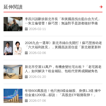
延伸閱讀
李四川請辭拚新北市長「和黃國昌找出藍白合方式」
…朱立倫發聲！蘇巧慧：無論對手是誰都做好準備
2026-02-11
2026九合一選舉》新北市綠白先開打！蘇巧慧推幼老
「六大福利政見」，黃國昌談居住提「新北都更新幹
線」
2026-02-06
新北市空屋11萬戶，有機會變社宅出租？「老宅困老
人」如何解決？租金補貼、包租代管將成關鍵角色
2026-01-20
年領600萬股息！他只抱5檔金融股、身價1.3億 擁中
信金逾1200張...卻說：「高股息ETF殺雞取卵！」
2026-07-06