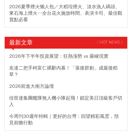
2026夏季煙火懶人包／大稻埕煙火、淡水漁人碼頭、
東石海上煙火…全台花火施放時間、表演卡司、最佳觀
賞點必看
最新文章
/ HOT NEWS /
2026年下半年投資展望：狂熱漲勢 vs 嚴峻現實
友達二把手柯富仁裸辭內幕！「落後群創」成最後稻
草？
2026前進大南方論壇
佳世達集團艦隊無人機小隊起飛！鎖定美日頂級客戶切
入
今周刊30週年特輯｜更好的台灣：回望精彩風雲，預
見前瞻行動