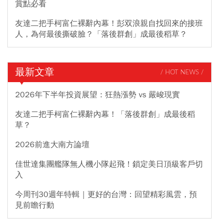
賞點必看
友達二把手柯富仁裸辭內幕！彭双浪親自找回來的接班
人，為何最後撕破臉？「落後群創」成最後稻草？
最新文章
/ HOT NEWS /
2026年下半年投資展望：狂熱漲勢 vs 嚴峻現實
友達二把手柯富仁裸辭內幕！「落後群創」成最後稻
草？
2026前進大南方論壇
佳世達集團艦隊無人機小隊起飛！鎖定美日頂級客戶切
入
今周刊30週年特輯｜更好的台灣：回望精彩風雲，預
見前瞻行動