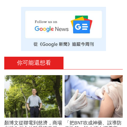
你可能還想看
顏博文從聯電到慈濟，商場
「把BNT吹成神藥、誤導防