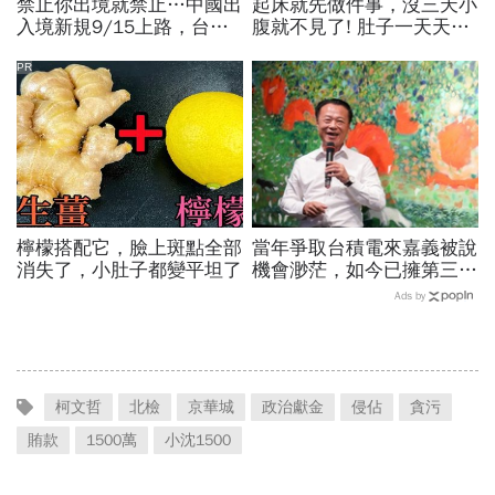
禁止你出境就禁止…中國出
起床就先做件事，沒三天小
入境新規9/15上路，台灣
腹就不見了! 肚子一天天變
人小心「有去無回」？4種
小！
職業特別注意：前例在這
PR
檸檬搭配它，臉上斑點全部
當年爭取台積電來嘉義被說
消失了，小肚子都變平坦了
機會渺茫，如今已擁第三
廠！翁章梁細數8年改變：
Ads by
蚊子館也變無人機聚落
柯文哲
北檢
京華城
政治獻金
侵佔
貪污
賄款
1500萬
小沈1500