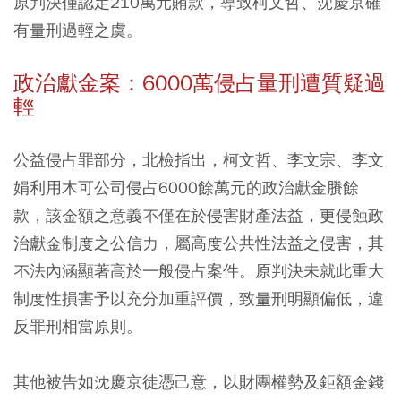
原判決僅認定210萬元賄款，導致柯文哲、沈慶京確
有量刑過輕之虞。
政治獻金案：6000萬侵占量刑遭質疑過
輕
公益侵占罪部分，北檢指出，柯文哲、李文宗、李文
娟利用木可公司侵占6000餘萬元的政治獻金賸餘
款，該金額之意義不僅在於侵害財產法益，更侵蝕政
治獻金制度之公信力，屬高度公共性法益之侵害，其
不法內涵顯著高於一般侵占案件。原判決未就此重大
制度性損害予以充分加重評價，致量刑明顯偏低，違
反罪刑相當原則。
其他被告如沈慶京徒憑己意，以財團權勢及鉅額金錢