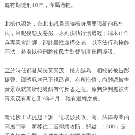
處有期徒刑10年，亦屬過輕。
北檢也認為，台北市議員應曉薇身居要職卻徇私枉
法，且犯後態度惡劣，原判決執行刑過輕；端木正作
為專業會計師，卻計畫性虛構交易、以不法行為掩飾
不法，若處以輕刑將使民主監督制度形同虛設。
至於時任都發局長黃景茂，檢方認為，相較於被告彭
振聲、邵琇珮均已正視己過、有所悔悟，尚難認被告
黃景茂就其所犯過錯有何反省之意。原判決判處被告
黃景茂有期徒刑6年6月，確有過輕之虞。
隨北檢正式提起上訴，這場涉及政、商、法律專業的
高層鬥爭，將移往二審繼續攻防，關鍵「1500」是