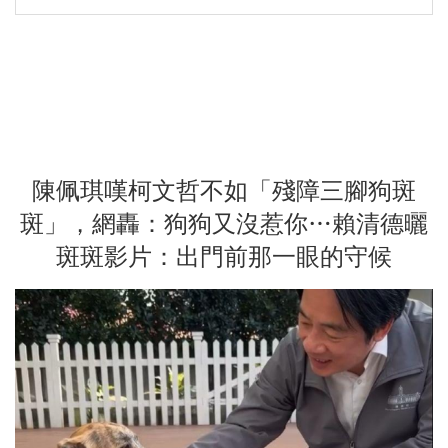
陳佩琪嘆柯文哲不如「殘障三腳狗斑
斑」，網轟：狗狗又沒惹你…賴清德曬
斑斑影片：出門前那一眼的守候