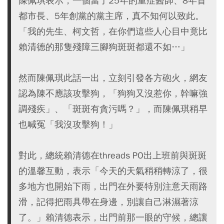
陳佩琪表示，一個當了25年的重症醫師、8年首
都市長、5年創黨的黨主席，真不知何以致此。
「我的先生、柯文哲，在你們這些人心目中竟比
賴清德的那隻殘障三腳狗斑斑都還不如…」
然而陳佩琪此話一出，立刻引發各方砲火，網友
認為陳不應該攻擊狗，「狗狗又沒惹你，幹嘛強
調殘疾」、「斑斑有貪污嗎？」，而陳佩琪稍早
也喊冤「我沒攻擊狗！」
對此，總統賴清德在threads PO出上班前與斑斑
的溫馨互動，表示「今天的天氣稍稍轉涼了，很
多地方也開始下雨，出門在外要特別注意天雨路
滑，記得把雨具帶在身邊，別讓自己淋濕著涼
了。」賴清德表示，出門前那一眼的守候，總讓