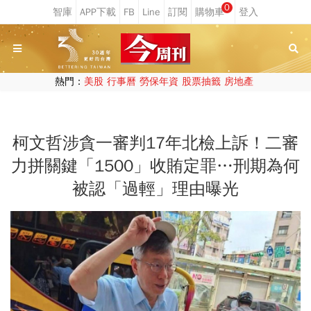
0
熱門：
美股
行事曆
勞保年資
股票抽籤
房地產
柯文哲涉貪一審判17年北檢上訴！二審
力拼關鍵「1500」收賄定罪…刑期為何
被認「過輕」理由曝光