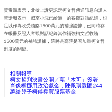
黃帝穎表示，北檢上訴更認定柯文哲傳送訊息向證人
黃珊珊表示「威京小沈已給過」的客觀對話紀錄，也
足以作為收受賄賂1500萬元的補強證據，已同時存
在帳冊及證人客觀對話紀錄當作補強柯文哲收賄
1500萬元的補強證據，這將是高院是否加重柯文哲
刑度的關鍵。
相關報導
柯文哲判決書公開／藉「木可」簽署
肖像權挪用政治獻金，陳佩琪還匯244
萬給兒子柯傅堯買股票基金