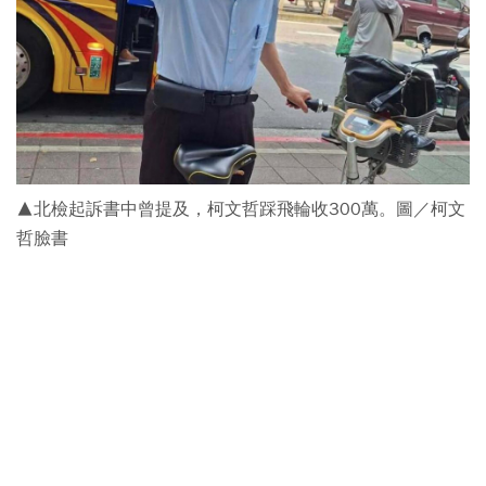
▲北檢起訴書中曾提及，柯文哲踩飛輪收300萬。圖／柯文
哲臉書