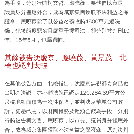
為手段，分別行賄柯文哲、應曉薇，要他們以市長、
議員身分裡應外合，成為威京集團獲取不法利益之保
護傘。應曉薇除了以公益名義收賄4500萬元還洗
錢，犯後態度惡劣且嚴重干擾司法，卻分別被判刑10
年、15年6月，也屬過輕。
其餘被告沈慶京、應曉薇、黃景茂 北
檢也認判太輕
在其他被告方面，北檢指出，沈慶京無視都委會已做
出明確決議，亦不顧法院已認定120,284.39平方公
尺樓地板面積為一次性保障，並判決京華城公司敗
訴，徒憑己意，以財團權勢及鉅額金錢為手段，分別
行賄被告柯文哲、應曉薇，以市長、議員身分裡應外
合，成為威京集團獲取不法利益之保護傘，原判決判