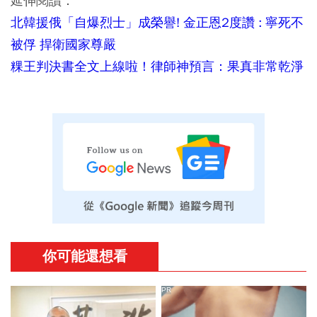
延伸閱讀：
北韓援俄「自爆烈士」成榮譽! 金正恩2度讚 : 寧死不
被俘 捍衛國家尊嚴
粿王判決書全文上線啦！律師神預言：果真非常乾淨