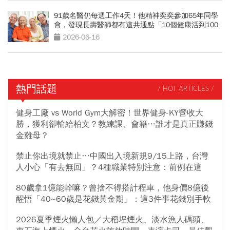
91歲名醫仍每週工作4天！他精神奕奕參加65年同學
會，發現長壽醫師都有這共通點「10個健康活到100
歲秘訣」
2026-06-16
熱門話題
/ HOT ARTICLES /
健身工廠 vs World Gym大解密！世界健身-KY營收大
勝，獲利卻輸給柏文？教練課、會籍…誰才是真正賺錢
金雞母？
禁止你出境就禁止…中國出入境新規9/15上路，台灣
人小心「有去無回」？4種職業特別注意：前例在這
80歲拿1億能幹嘛？曾捨不得搭計程車，他身價8億後
醒悟「40~60歲是花錢黃金期」：這3件事花錢別手軟
2026夏季煙火懶人包／大稻埕煙火、淡水漁人碼頭、