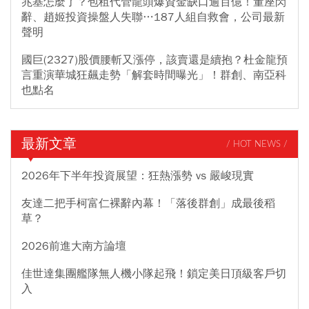
兆基怎麼了？包租代管龍頭爆資金缺口逾百億！董座閃
辭、趙姬投資操盤人失聯…187人組自救會，公司最新
聲明
國巨(2327)股價腰斬又漲停，該賣還是續抱？杜金龍預
言重演華城狂飆走勢「解套時間曝光」！群創、南亞科
也點名
最新文章
/ HOT NEWS /
2026年下半年投資展望：狂熱漲勢 vs 嚴峻現實
友達二把手柯富仁裸辭內幕！「落後群創」成最後稻
草？
2026前進大南方論壇
佳世達集團艦隊無人機小隊起飛！鎖定美日頂級客戶切
入