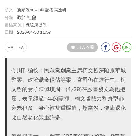
新頭殼newtalk 記者高逸帆
政治社會
總統府提供
2026-04-30 11:57
+A
-A
加入收藏
今周刊編按：民眾黨創黨主席柯文哲深陷京華城
弊案、政治獻金侵佔等案，官司仍在進行中。柯
文哲的妻子陳佩琪周三(4/29)在臉書發文為他抱
屈，表示經過1年的關押，柯文哲體力和身型都
衰老很多，身心被雙重壓迫，想當然，健康退化
比自然老化嚴重許多。