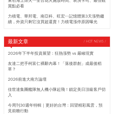
東石海上煙火…全台花火施放時間、表演卡司、最佳觀
賞點必看
力積電、華邦電、南亞科、旺宏…記憶體第3天漲勢繼
續，外資只剩它沒買超還賣！力積電漲停原因曝光
最新文章
/ HOT NEWS /
2026年下半年投資展望：狂熱漲勢 vs 嚴峻現實
友達二把手柯富仁裸辭內幕！「落後群創」成最後稻
草？
2026前進大南方論壇
佳世達集團艦隊無人機小隊起飛！鎖定美日頂級客戶切
入
今周刊30週年特輯｜更好的台灣：回望精彩風雲，預
見前瞻行動