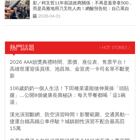
影／柯文哲11年前談政商關係：不再是蓋章拿500，
而是高雅地用刀叉吃人肉！網酸預告犯：自己罵自
己？
2026-04-01
熱門話題
/ HOT STORIES /
2026 AAA頒獎典禮時間、票價、座位表、售票平台！
高雄世運迎張員瑛、池昌旭、金宣虎…卡司名單不斷更
新
106歲奶奶一個人生活！下田種菜還能做伸展操「頭貼
腿」...公開8個健康長壽秘訣：每天早餐都喝「這1碗
湯」
漢光演習斷網、防空演習時間！影響範圍、交通異動…
捷運台鐵高鐵公車停駛？城鎮韌性演習不配合最高罰
15萬