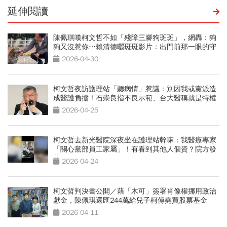
延伸閱讀
陳佩琪嘆柯文哲不如「殘障三腳狗斑斑」，網轟：狗
狗又沒惹你…賴清德曬斑斑影片：出門前那一眼的守
候
2026-04-30
柯文哲夜訪護理站「聽病情」惹議：別因我或黨派造
成醫護負擔！石崇良指不良示範、台大醫稱就是特權
2026-04-25
柯文哲去新光醫院深夜坐在護理站幹嘛：我醫療專家
「關心黨部員工家屬」！有看到其他人個資？院方發
聲
2026-04-24
柯文哲判決書公開／藉「木可」簽署肖像權挪用政治
獻金，陳佩琪還匯244萬給兒子柯傅堯買股票基金
2026-04-11