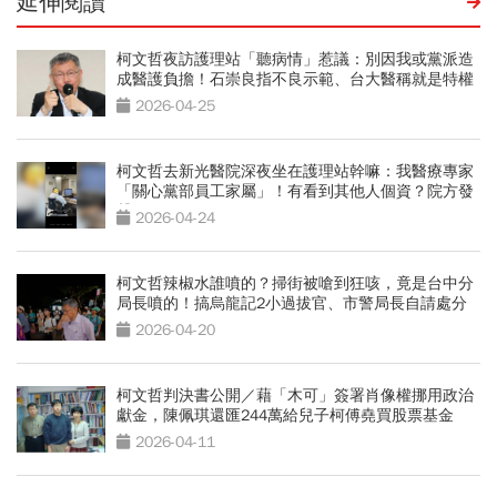
延伸閱讀
柯文哲夜訪護理站「聽病情」惹議：別因我或黨派造
成醫護負擔！石崇良指不良示範、台大醫稱就是特權
2026-04-25
柯文哲去新光醫院深夜坐在護理站幹嘛：我醫療專家
「關心黨部員工家屬」！有看到其他人個資？院方發
聲
2026-04-24
柯文哲辣椒水誰噴的？掃街被嗆到狂咳，竟是台中分
局長噴的！搞烏龍記2小過拔官、市警局長自請處分
2026-04-20
柯文哲判決書公開／藉「木可」簽署肖像權挪用政治
獻金，陳佩琪還匯244萬給兒子柯傅堯買股票基金
2026-04-11