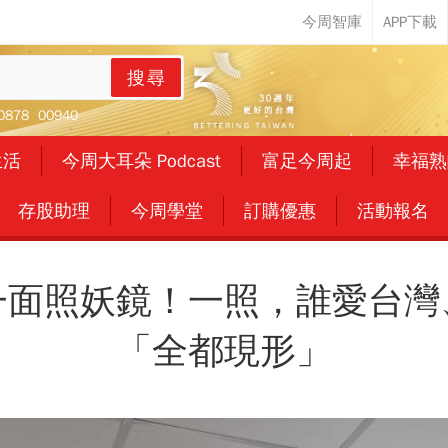
搜尋
0878
00940
生活
今周大耳朵 Podcast
富足今周起
幸福熟
存股助理
今周學堂
訂購優惠
活動報名
一面照妖鏡！一照，誰愛台灣
「全都現形」