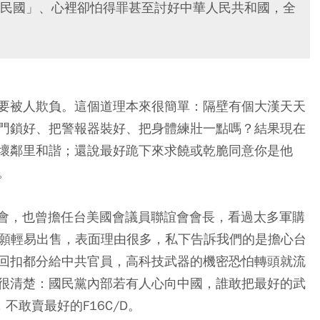
民國」、心裡卻怕得罪甚至討好中華人民共和國，全
要被人欺負。這個道理本來很簡單：隔壁有個大漢天天
門鎖好、把警報器裝好、把身體練壯一點嗎？結果現在
壞鄰里和諧；還說最好跪下來求饒或乾脆同意你是他
。
委員會，也曾擔任台美國會議員聯誼會會長，看過太多軍購
美國不願輕易出售，表面理由很多，私下告訴我們的是擔心台
回扣都分給中共官員，高科技武器的機密恐怕轉頭就流
很清楚：國民黨內部若有人心向中國，誰敢把最好的武
，不敢賣最好的F16C/D。