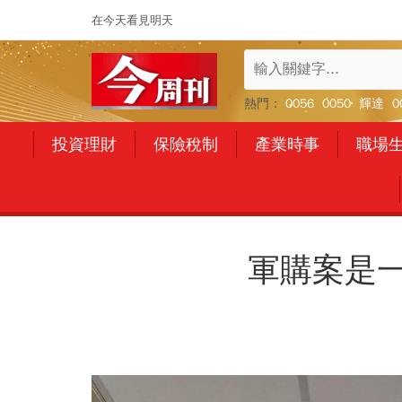
在今天看見明天
熱門：
0056
0050
輝達
0
投資理財
保險稅制
產業時事
職場
軍購案是