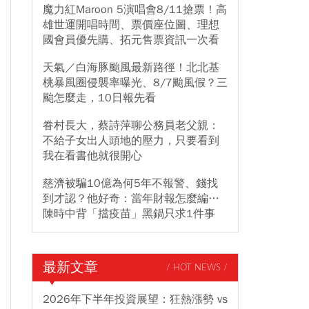
魔力紅Maroon 5演唱會8/11搶票！高
雄世運開唱時間、票價座位圖、理想
國會員優先購、拓元售票資訊一次看
天氣／白海豚颱風最新路徑！北北基
桃暴風圈侵襲率曝光、8/7颱風假？三
颱怎麼走，10日報先看
眷村長大，蔡詩萍聊公務員老父親：
不給子女出人頭地的壓力，只要看到
我在看書他就很開心
慈濟被騙10億為何5年不報警、錢找
到才認？他好奇：當年財報怎麼編…
陳時中背「擋疫苗」黑鍋只求1件事
最新文章
/ HOT NEWS /
2026年下半年投資展望：狂熱漲勢 vs