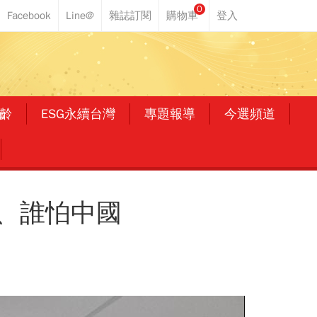
0
齡
ESG永續台灣
專題報導
今選頻道
、誰怕中國