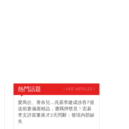
熱門話題
/ HOT ARTICLES /
愛馬仕、香奈兒...兆基李建成涉吞7億
送前妻滿屋精品，遭羈押禁見！宏碁
李文詳當董座才2天閃辭：發現內部缺
失