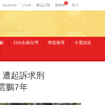
0
齡
ESG永續台灣
專題報導
今選頻道
，遭起訴求刑
雲鵬7年