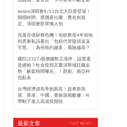
池昌旭、金宣虎…卡司名單不斷更新
aespa演唱會8/11台北大巨蛋登場！
開唱時間、票價座位圖、實名制規
定、演唱會歌單懶人包
兆基百億財務危機！包租教母4年前收
到房東私訊看出「包租代管龍頭岌岌
可危」：為何租約越多，風險越高？
國巨(2327)股價腰斬又漲停，該賣還
是續抱？杜金龍預言重演華城狂飆走
勢「解套時間曝光」！群創、南亞科
也點名
台灣經濟成長率創新高！超車新加
坡、香港、中國，童振源揭數據：AI
帶動下進入高成長階段
最新文章
/ HOT NEWS /