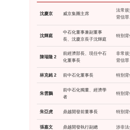
法常規
沈慶京
威京集團主席
背信罪
中石化董事兼副董事
沈輝庭
特別背
長、沈慶京長子沈輝庭
前經濟部長、現任中石
非常規
陳瑞隆 2
化董事長
背信罪
林克銘 2
前中石化董事長
特別背
前中石化獨董、經濟學
朱雲鵬
特別背
者
朱亞虎
鼎越開發前董事長
特別背
張嘉文
鼎越開發執行副總
涉非法