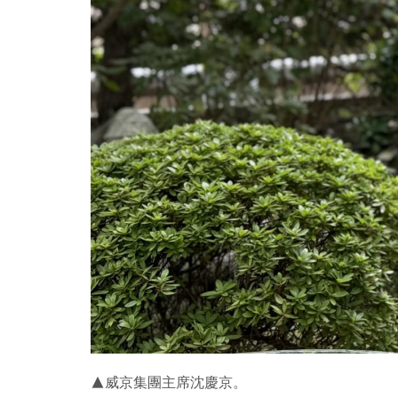
▲威京集團主席沈慶京。