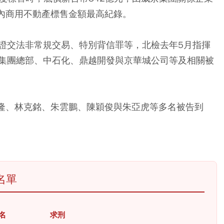
國內商用不動產標售金額最高紀錄。
證交法非常規交易、特別背信罪等，北檢去年5月指揮
集團總部、中石化、鼎越開發與京華城公司等及相關被
瑞隆、林克銘、朱雲鵬、陳穎俊與朱亞虎等多名被告到
名單
名
求刑