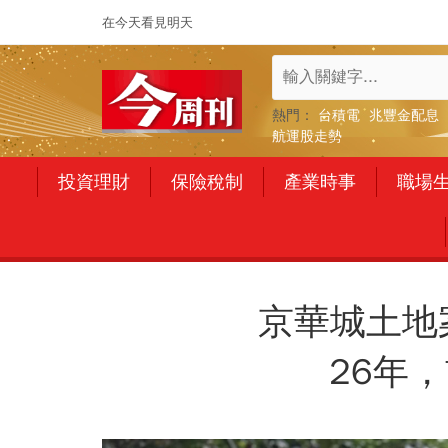
在今天看見明天
熱門：
台積電
兆豐金配息
航運股走勢
投資理財
保險稅制
產業時事
職場
京華城土地
26年