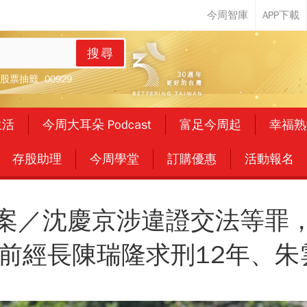
搜尋
股票抽籤
00929
生活
今周大耳朵 Podcast
富足今周起
幸福熟
存股助理
今周學堂
訂購優惠
活動報名
案／沈慶京涉違證交法等罪
，前經長陳瑞隆求刑12年、朱