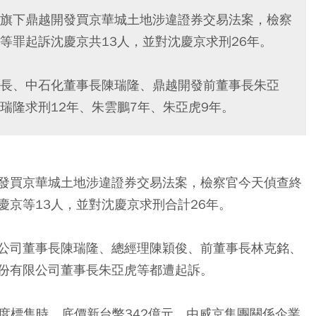
旗下鼎越開發買京華城土地涉違證券交易法案，檢察
等罪起訴沈慶京共13人，並對沈慶京求刑26年。
長、中石化董事長陳瑞隆、鼎越開發前董事長朱亞
瑞隆求刑12年、朱雲鵬7年、朱亞虎9年。
發買京華城土地涉違證券交易法案，檢察官今天偵查終
京等13人，並對沈慶京求刑合計26年。
公司董事長陳瑞隆、總經理陳穎俊、前董事長林克銘、
份有限公司董事長朱亞虎等都遭起訴。
4度標售時，底價新台幣342億元，由威京集團關係企業