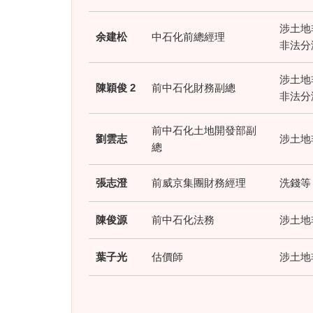
涉土地
余建松
中石化前總經理
非法分潤
涉土地
陳穎俊 2
前中石化財務副總
非法分潤
前中石化土地開發部副
劉雲志
涉土地
總
張志澄
前威京集團財務經理
洗錢等 
陳俊源
前中石化法務
涉土地
葉子光
估價師
涉土地