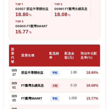
TOP 1
TOP 2
00927 群益半導體收益
00961 FT臺灣永續高息
18.80
18.08
%
%
TOP 3
00905 FT臺灣SMART
15.77
%
股
票
配息頻
配息金
預估年化配
股票名稱
代
率
額(元)
息率(%)
號
009
18.80%
群益半導體收益
1.88
季配
27
009
18.08%
FT臺灣永續高息
0.19
月配
61
009
15.77%
FT臺灣SMART
1.058
季配
05