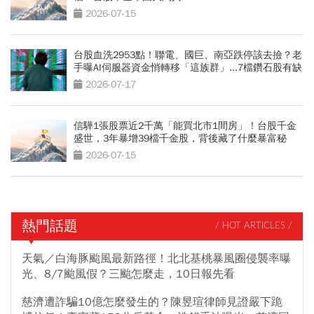
2026-07-15
台股血洗2953點！聯電、國巨、南亞跌停該去撿？老
手曝AI伺服器資金悄轉移「這族群」...7檔鑽石股有缺
口直接噴
2026-07-17
信驊1張股票近2千萬「能買北市1間房」！台股千金
盛世，3年暴增39檔千金股，背後藏了什麼暴富秘
密？
2026-07-15
熱門話題
/ HOT ARTICLES /
天氣／白海豚颱風最新路徑！北北基桃暴風圈侵襲率曝
光、8/7颱風假？三颱怎麼走，10日報先看
慈濟遭詐騙10億怎麼發生的？陳昱瑄律師見證嚴下跪