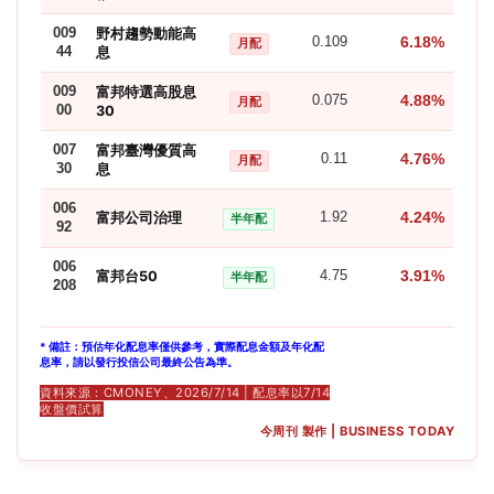
009
野村趨勢動能高
6.18%
0.109
月配
44
息
009
富邦特選高股息
4.88%
0.075
月配
00
30
007
富邦臺灣優質高
4.76%
0.11
月配
30
息
006
4.24%
富邦公司治理
1.92
半年配
92
006
3.91%
富邦台50
4.75
半年配
208
* 備註：預估年化配息率僅供參考，實際配息金額及年化配
息率，請以發行投信公司最終公告為準。
資料來源：CMONEY、2026/7/14 | 配息率以7/14
收盤價試算
今周刊 製作 | BUSINESS TODAY