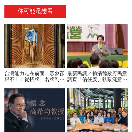
你可能還想看
台灣能力走在前面，形象卻
最新民調／賴清德政府民意
跟不上！從招牌、名牌到國
調查「信任度、執政滿意
家品牌：義大利精品給台灣
度」雙升，不滿意比率下
製造的一堂美學課
降…中央表現牽動縣市長選
戰！