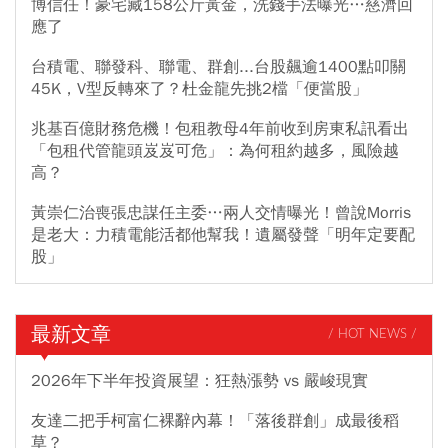
博信任！豪宅藏158公斤黃金，洗錢手法曝光…慈濟回
應了
台積電、聯發科、聯電、群創...台股飆逾1400點叩關
45K，V型反轉來了？杜金龍先挑2檔「便當股」
兆基百億財務危機！包租教母4年前收到房東私訊看出
「包租代管龍頭岌岌可危」：為何租約越多，風險越
高？
黃崇仁治喪張忠謀任主委…兩人交情曝光！曾說Morris
是老大：力積電能活都他幫我！遺屬發聲「明年定要配
股」
最新文章
/ HOT NEWS /
2026年下半年投資展望：狂熱漲勢 vs 嚴峻現實
友達二把手柯富仁裸辭內幕！「落後群創」成最後稻
草？