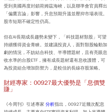
受到美國再度封鎖荷姆茲海峽，以及聯準會官員釋出
「偏鷹言論」影響，升息預期升溫並壓抑市場表現。
股市短期不確定性仍高。
但在AI長期成長趨勢未變下，「科技題材類股」可望
持續獲得資金青睞。並建議投資人，面對類股輪動加
劇的情況，不妨結合科技、半導體題材，且有亮眼息
收水準的台股ETF，擁有成長題材還有息收護體，可
為投資組合增加防禦力，是較佳的長線存股策略。
財經專家：00927最大優勢是「息價雙
賺」
《今周刊》引述專家
分析
指出，00927近幾次配息
持續成長，主要來自ETF實現資本利得，加上半導體