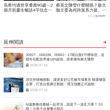
高希均過世享耆壽90歲…2
蔡英文陳瑩什麼關係？最大
個月前慶生暢談4字信念，
咖主委為何跨派系力挺、連
回憶錄給讀者忠告：自求多
饒慶鈴都曬合照...同場背後
Ads by
福、一切靠自己爭氣
藏政壇合作內幕？
延伸閱讀
00927、006208、00892…17檔台股ETF將除息，這
檔年化配息率逾18%超強，原來擁有兩大優勢
2026-07-15
證交所積極推動，讓更多好公司被市場看見 精選優質
企業，打造台股廣泛動能：璞玉指數正式啟航
2026-07-15
AI讓整條供應鏈一起登頂，誰是下一波生力軍？ 53
檔！台股千金軍團大閱兵