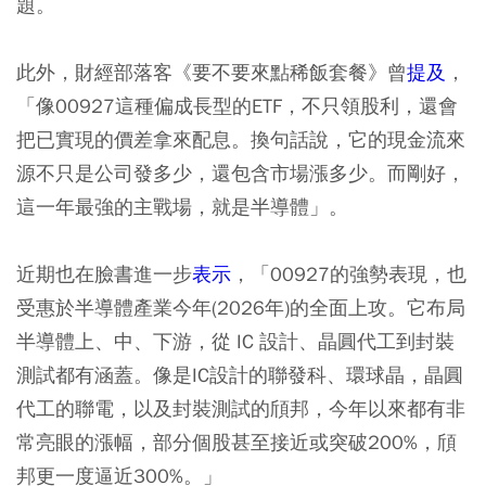
題。
此外，財經部落客《要不要來點稀飯套餐》曾
提及
，
「像00927這種偏成長型的ETF，不只領股利，還會
把已實現的價差拿來配息。換句話說，它的現金流來
源不只是公司發多少，還包含市場漲多少。而剛好，
這一年最強的主戰場，就是半導體」。
近期也在臉書進一步
表示
，「00927的強勢表現，也
受惠於半導體產業今年(2026年)的全面上攻。它布局
半導體上、中、下游，從 IC 設計、晶圓代工到封裝
測試都有涵蓋。像是IC設計的聯發科、環球晶，晶圓
代工的聯電，以及封裝測試的頎邦，今年以來都有非
常亮眼的漲幅，部分個股甚至接近或突破200%，頎
邦更一度逼近300%。」