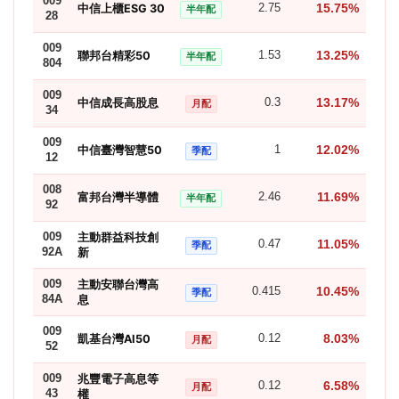
009
15.75%
中信上櫃ESG 30
2.75
半年配
28
009
13.25%
聯邦台精彩50
1.53
半年配
804
009
13.17%
中信成長高股息
0.3
月配
34
009
12.02%
中信臺灣智慧50
1
季配
12
008
11.69%
富邦台灣半導體
2.46
半年配
92
009
主動群益科技創
11.05%
0.47
季配
92A
新
009
主動安聯台灣高
10.45%
0.415
季配
84A
息
009
8.03%
凱基台灣AI50
0.12
月配
52
009
兆豐電子高息等
6.58%
0.12
月配
43
權