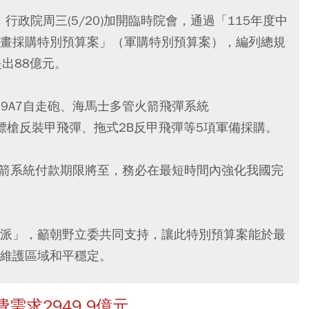
行政院周三(5/20)加開臨時院會，通過「115年度中
畫採購特別預算案」（軍購特別預算案），編列總規
提出88億元。
9A7自走砲、海馬士多管火箭飛彈系統
、標槍反裝甲飛彈、拖式2B反甲飛彈等5項軍備採購。
火箭系統付款期限將至，務必在最短時間內強化我國完
派」，籲朝野立委共同支持，讓此特別預算案能於最
維護區域和平穩定。
求2949.9億元