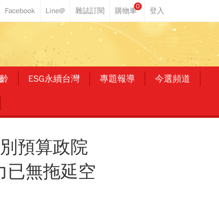
0
齡
ESG永續台灣
專題報導
今選頻道
特別預算政院
力已無拖延空