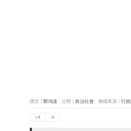
鄭鴻達
政治社會
行政
+A
-A