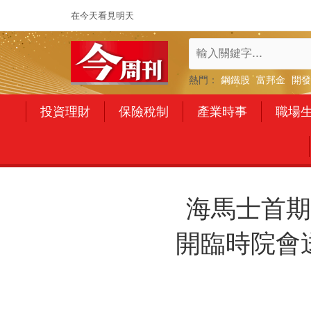
在今天看見明天
熱門：
鋼鐵股
富邦金
開發
投資理財
保險稅制
產業時事
職場
海馬士首期
開臨時院會