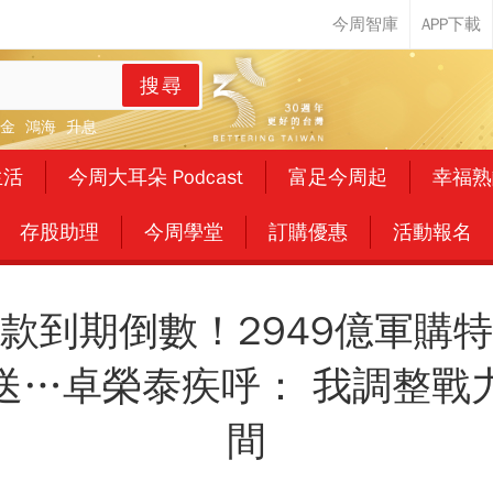
搜尋
金
鴻海
升息
生活
今周大耳朵 Podcast
富足今周起
幸福熟
存股助理
今周學堂
訂購優惠
活動報名
款到期倒數！2949億軍購
送…卓榮泰疾呼： 我調整戰
間