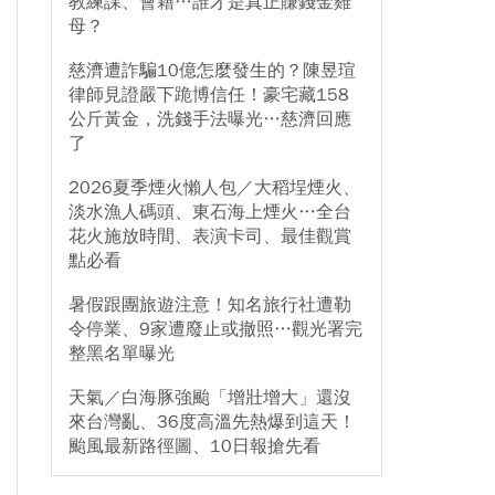
教練課、會籍…誰才是真正賺錢金雞
母？
慈濟遭詐騙10億怎麼發生的？陳昱瑄
律師見證嚴下跪博信任！豪宅藏158
公斤黃金，洗錢手法曝光…慈濟回應
了
2026夏季煙火懶人包／大稻埕煙火、
淡水漁人碼頭、東石海上煙火…全台
花火施放時間、表演卡司、最佳觀賞
點必看
暑假跟團旅遊注意！知名旅行社遭勒
令停業、9家遭廢止或撤照…觀光署完
整黑名單曝光
天氣／白海豚強颱「增壯增大」還沒
來台灣亂、36度高溫先熱爆到這天！
颱風最新路徑圖、10日報搶先看