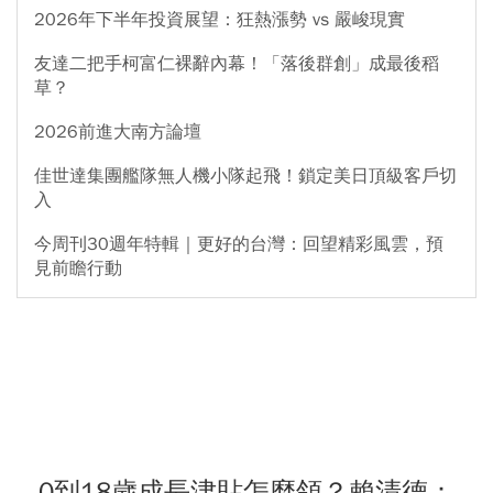
2026年下半年投資展望：狂熱漲勢 vs 嚴峻現實
友達二把手柯富仁裸辭內幕！「落後群創」成最後稻
草？
2026前進大南方論壇
佳世達集團艦隊無人機小隊起飛！鎖定美日頂級客戶切
入
今周刊30週年特輯｜更好的台灣：回望精彩風雲，預
見前瞻行動
0到18歲成長津貼怎麼領？賴清德：