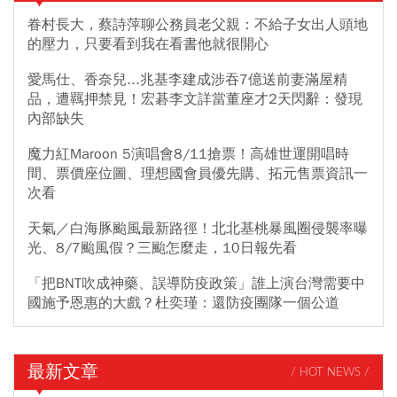
眷村長大，蔡詩萍聊公務員老父親：不給子女出人頭地
的壓力，只要看到我在看書他就很開心
愛馬仕、香奈兒...兆基李建成涉吞7億送前妻滿屋精
品，遭羈押禁見！宏碁李文詳當董座才2天閃辭：發現
內部缺失
魔力紅Maroon 5演唱會8/11搶票！高雄世運開唱時
間、票價座位圖、理想國會員優先購、拓元售票資訊一
次看
天氣／白海豚颱風最新路徑！北北基桃暴風圈侵襲率曝
光、8/7颱風假？三颱怎麼走，10日報先看
「把BNT吹成神藥、誤導防疫政策」誰上演台灣需要中
國施予恩惠的大戲？杜奕瑾：還防疫團隊一個公道
最新文章
/ HOT NEWS /