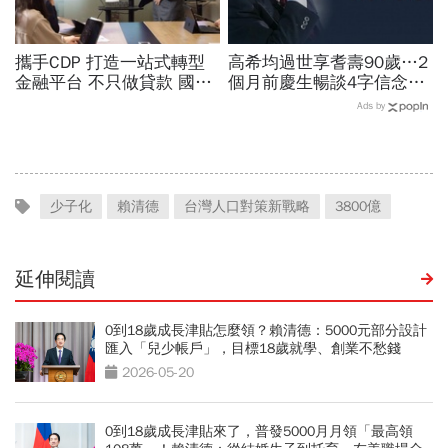
攜手CDP 打造一站式轉型
高希均過世享耆壽90歲…2
金融平台 不只做貸款 國泰
個月前慶生暢談4字信念，
世華化身減碳顧問
回憶錄給讀者忠告：自求多
Ads by
福、一切靠自己爭氣
少子化
賴清德
台灣人口對策新戰略
3800億
延伸閱讀
0到18歲成長津貼怎麼領？賴清德：5000元部分設計
匯入「兒少帳戶」，目標18歲就學、創業不愁錢
2026-05-20
0到18歲成長津貼來了，普發5000月月領「最高領