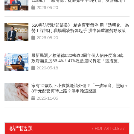
108萬」！賴清德：從結婚生子到托育、友善職場全
面支援
2026-05-20
520專訪勞動部部長》 精進育嬰留停 用「透明化」為
勞工謀福利 職場霸凌拆彈起手 洪申翰重塑勞動政策
2026-05-20
最新民調／賴清德520執政2周年個人信任度逾5成、
政府滿意度56.4%！47%泛藍選民肯定「這措施」
2026-05-18
家有12歲以下小孩就能請外傭？「一孩家庭」照顧＋
8千元配套何時上路？洪申翰這麼說
2025-11-05
熱門話題
/ HOT ARTICLES /