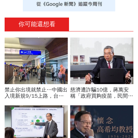
你可能還想看
禁止你出境就禁止…中國出
慈濟遭詐騙10億，蔣萬安
入境新規9/15上路，台灣
稱「政府買夠疫苗，民間就
人小心「有去無回」？4種
不用採購」！謝金河：這句
職業特別注意：前例在這
話說得不夠公道