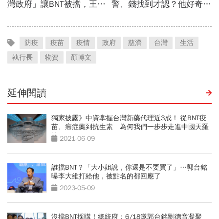
防疫
疫苗
疫情
政府
慈濟
台灣
生活
執行長
物資
顏博文
延伸閱讀
獨家披露》中資掌握台灣新藥代理近3成！ 從BNT疫
苗、癌症藥到抗生素 為何我們一步步走進中國天羅
地網？
2021-06-09
誰擋BNT？「大小姐說，你還是不要買了」…郭台銘
曝李大維打給他，被點名的都回應了
2023-05-09
沒擋BNT採購！總統府：6/18邀郭台銘劉德音凝聚