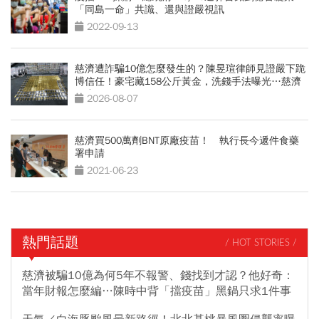
「同島一命」共識、還與證嚴視訊
2022-09-13
慈濟遭詐騙10億怎麼發生的？陳昱瑄律師見證嚴下跪
博信任！豪宅藏158公斤黃金，洗錢手法曝光…慈濟
回應了
2026-08-07
慈濟買500萬劑BNT原廠疫苗！ 執行長今遞件食藥
署申請
2021-06-23
熱門話題
/ HOT STORIES /
慈濟被騙10億為何5年不報警、錢找到才認？他好奇：
當年財報怎麼編…陳時中背「擋疫苗」黑鍋只求1件事