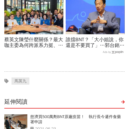
蔡英文陳瑩什麼關係？最大
誰擋BNT？「大小姐說，你
咖主委為何跨派系力挺、連
還是不要買了」…郭台銘曝
饒慶鈴都曬合照...同場背後
李大維打給他，被點名的都
Ads by
藏政壇合作內幕？
回應了
馬英九
延伸閱讀
慈濟買500萬劑BNT原廠疫苗！ 執行長今遞件食藥
署申請
2021-06-23