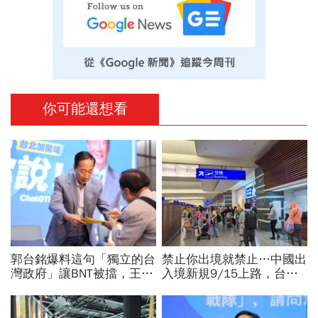
你可能還想看
郭台銘爆料這句「獨立的台
禁止你出境就禁止…中國出
灣政府」讓BNT被擋，王必
入境新規9/15上路，台灣
勝秀證據：BNT大股東給郭
人小心「有去無回」？4種
董的信不是這樣寫
職業特別注意：前例在這