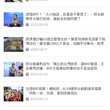
誰擋BNT？「大小姐說，你還是不要買了」…郭台銘
曝李大維打給他，被點名的都回應了
2023-05-09
慈濟遭詐騙10億怎麼發生的？陳昱瑄律師見證嚴下跪
博信任！豪宅藏158公斤黃金，洗錢手法曝光…慈濟
回應了
2026-08-07
郭台銘爆料這句「獨立的台灣政府」讓BNT被擋，王
必勝秀證據：BNT大股東給郭董的信不是這樣寫
2023-05-10
沒擋BNT採購！總統府：6/18邀郭台銘劉德音凝聚
「同島一命」共識、還與證嚴視訊
2022-09-13