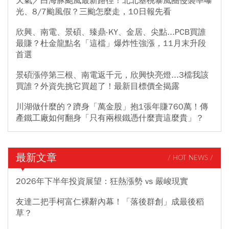
天氣／白海豚颱風最新路徑！北北基桃暴風圈侵襲率曝
光、8/7颱風假？三颱怎麼走，10日報先看
欣興、南電、景碩、臻鼎-KY、金居、尖點...PCB買誰
最賺？杜金龍點名「這檔」爆炸性強漲，11月末升段
首選
景碩漲停第三根、南電返千元，欣興快亮燈...3檔我該
買誰？外資先挑它買超了！最新目標價全揭露
川湖做什麼的？躋身「萬金股」抱1張年賺760萬！傳
產鐵工廠如何翻身「只有兩根鐵憑什麼賣這麼貴」？
最新文章
/ HOT NEWS /
2026年下半年投資展望：狂熱漲勢 vs 嚴峻現實
友達二把手柯富仁裸辭內幕！「落後群創」成最後稻
草？