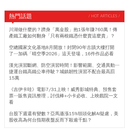
熱門話題
/ HOT ARTICLES /
川湖做什麼的？躋身「萬金股」抱1張年賺760萬！傳
產鐵工廠如何翻身「只有兩根鐵憑什麼賣這麼貴」？
空總國家文化基地8月開放！封閉90年古蹟大樓打開
了…加碼「晴空季2026」這天登場，16件作品必看
漢光演習斷網、防空演習時間！影響範圍、交通異動…
捷運台鐵高鐵公車停駛？城鎮韌性演習不配合最高罰
15萬
《吉伊卡哇》電影7/31上映！威秀影城特典、預售套
票…販售資訊整理，討伐棒+小卡必收、上映戲院一文
看
台股下週還有變數？亞馬遜漲15%領頭化解AI疑慮，美
股收高為何台指期夜盤反而下殺逾千點？