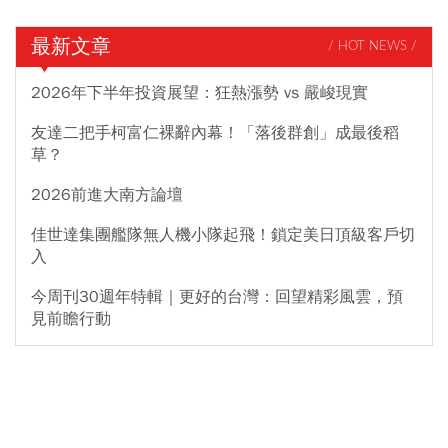
最新文章
/ HOT NEWS /
2026年下半年投資展望：狂熱漲勢 vs 嚴峻現實
友達二把手柯富仁裸辭內幕！「落後群創」成最後稻
草？
2026前進大南方論壇
佳世達集團艦隊無人機小隊起飛！鎖定美日頂級客戶切
入
今周刊30週年特輯｜更好的台灣：回望精彩風雲，預
見前瞻行動