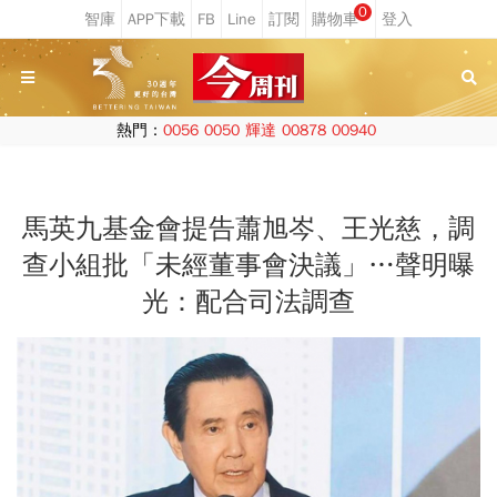
0
熱門：
0056
0050
輝達
00878
00940
馬英九基金會提告蕭旭岑、王光慈，調
查小組批「未經董事會決議」…聲明曝
光：配合司法調查