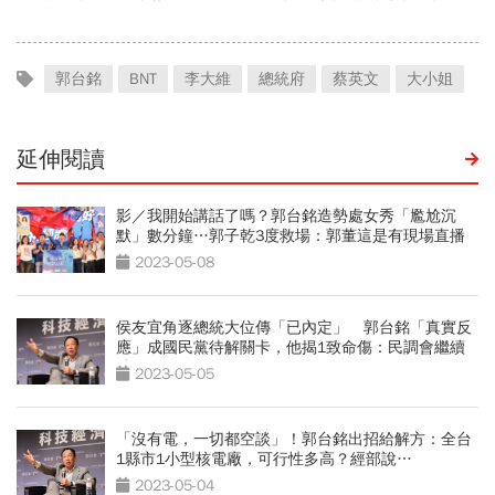
郭台銘
BNT
李大維
總統府
蔡英文
大小姐
延伸閱讀
影／我開始講話了嗎？郭台銘造勢處女秀「尷尬沉
默」數分鐘…郭子乾3度救場：郭董這是有現場直播
的
2023-05-08
侯友宜角逐總統大位傳「已內定」 郭台銘「真實反
應」成國民黨待解關卡，他揭1致命傷：民調會繼續
跌
2023-05-05
「沒有電，一切都空談」！郭台銘出招給解方：全台
1縣市1小型核電廠，可行性多高？經部說…
2023-05-04