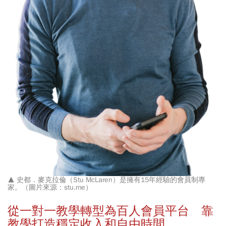
▲
史都．麥克拉倫（Stu McLaren）是擁有15年經驗的會員制專
家。（圖片來源：stu.me）
從一對一教學轉型為百人會員平台 靠
教學打造穩定收入和自由時間