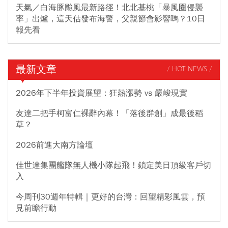
天氣／白海豚颱風最新路徑！北北基桃「暴風圈侵襲
率」出爐，這天估發布海警，父親節會影響嗎？10日
報先看
最新文章
/ HOT NEWS /
2026年下半年投資展望：狂熱漲勢 vs 嚴峻現實
友達二把手柯富仁裸辭內幕！「落後群創」成最後稻
草？
2026前進大南方論壇
佳世達集團艦隊無人機小隊起飛！鎖定美日頂級客戶切
入
今周刊30週年特輯｜更好的台灣：回望精彩風雲，預
見前瞻行動