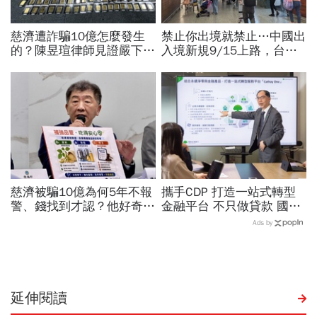
慈濟遭詐騙10億怎麼發生
禁止你出境就禁止…中國出
的？陳昱瑄律師見證嚴下跪
入境新規9/15上路，台灣
博信任！豪宅藏158公斤黃
人小心「有去無回」？4種
金，洗錢手法曝光…慈濟回
職業特別注意：前例在這
應了
慈濟被騙10億為何5年不報
攜手CDP 打造一站式轉型
警、錢找到才認？他好奇：
金融平台 不只做貸款 國泰
當年財報怎麼編…陳時中背
世華化身減碳顧問
Ads by
「擋疫苗」黑鍋只求1件事
延伸閱讀