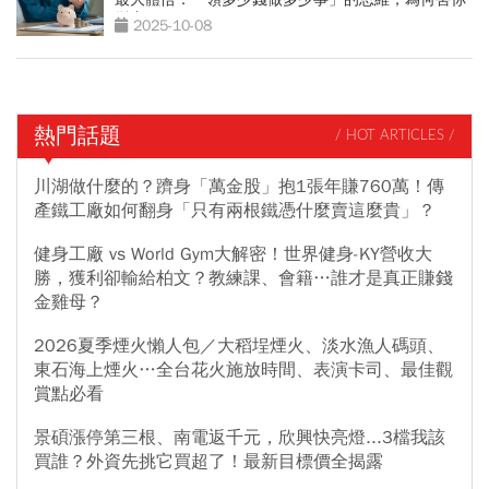
變窮？
2025-10-08
熱門話題
/ HOT ARTICLES /
川湖做什麼的？躋身「萬金股」抱1張年賺760萬！傳
產鐵工廠如何翻身「只有兩根鐵憑什麼賣這麼貴」？
健身工廠 vs World Gym大解密！世界健身-KY營收大
勝，獲利卻輸給柏文？教練課、會籍…誰才是真正賺錢
金雞母？
2026夏季煙火懶人包／大稻埕煙火、淡水漁人碼頭、
東石海上煙火…全台花火施放時間、表演卡司、最佳觀
賞點必看
景碩漲停第三根、南電返千元，欣興快亮燈...3檔我該
買誰？外資先挑它買超了！最新目標價全揭露