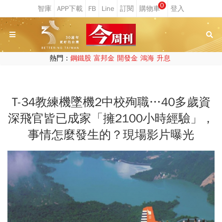
0
熱門：
鋼鐵股
富邦金
開發金
鴻海
升息
T-34教練機墜機2中校殉職…40多歲資
深飛官皆已成家「擁2100小時經驗」，
事情怎麼發生的？現場影片曝光