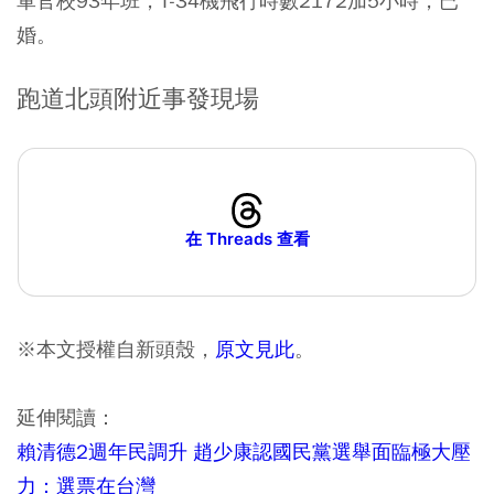
軍官校93年班，T-34機飛行時數2172加5小時，已
婚。
跑道北頭附近事發現場
在 Threads 查看
※本文授權自新頭殼，
原文見此
。
延伸閱讀：
賴清德2週年民調升 趙少康認國民黨選舉面臨極大壓
力：選票在台灣