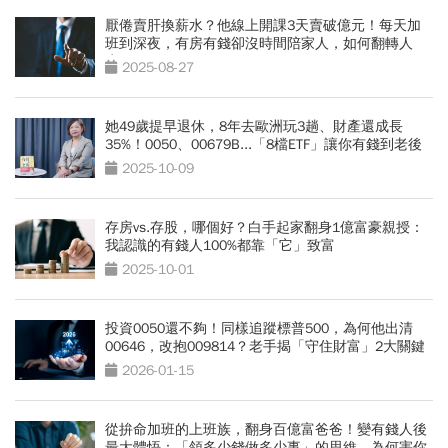
厭倦賣肝換薪水？他線上開課3天賣破億元！每天加
班到深夜，有房有錢卻沒時間陪家人，如何翻轉人
生？
2025-08-27
她49歲提早退休，8年去歐洲玩3趟、財產還成長
35%！0050、00679B...「8檔ETF」讓你有錢到老後
2025-10-09
存房vs.存股，哪個好？白手起家翻身1億富豪親授：
我認識的有錢人100%都靠「它」致富
2025-10-01
投資0050還不夠！同樣追蹤標普500，為何他出清
00646，改抱009814？老手揭「守住財富」2大關鍵
2026-01-15
從拚命加班的上班族，翻身百億富爸爸！變有錢人後
最大體悟：「領多少錢做多少事」的思維，為何害你