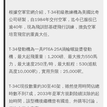
根據空軍官網介紹，T-34初級教練機為美國比奇
公司研製，自1984年交付空軍，迄今已服役已
逾40年，現為飛訓部基礎飛行訓練，擔負空軍
培育飛官的重責大任。
T-34發動機為一具PT6A-25A渦輪螺旋槳發動
機，最大起飛重量：1,200磅、最大推力550馬
力，最大速度250浬/時，最大航程：530(巡航
高度10,000呎)，實用升限：25,000呎。
T-34C現役數量約30至40架，雖然使用時間佔總
時數不到7成，2033年是軍方規劃陸續汰除的起
始時間，該型機後繼機曾有國造、外購等討論，