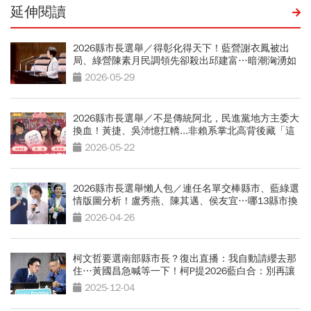
延伸閱讀
2026縣市長選舉／得彰化得天下！藍營謝衣鳳被出
局、綠營陳素月民調領先卻殺出邱建富…暗潮洶湧如
何解
2026-05-29
2026縣市長選舉／不是傳統阿北，民進黨地方主委大
換血！黃捷、吳沛憶扛轎...非賴系掌北高背後藏「這
盤算」
2026-05-22
2026縣市長選舉懶人包／連任名單交棒縣市、藍綠選
情版圖分析！盧秀燕、陳其邁、侯友宜…哪13縣市換
人
2026-04-26
柯文哲要選南部縣市長？復出直播：我自動請纓去那
住…黃國昌急喊等一下！柯P提2026藍白合：別再讓
3％6％
2025-12-04