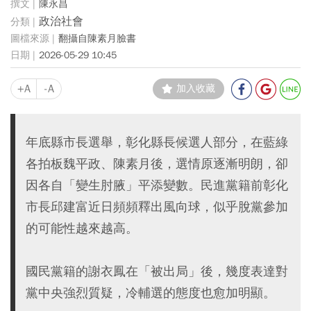
陳永昌
政治社會
翻攝自陳素月臉書
2026-05-29 10:45
+A
-A
加入收藏
年底縣市長選舉，彰化縣長候選人部分，在藍綠
各拍板魏平政、陳素月後，選情原逐漸明朗，卻
因各自「變生肘腋」平添變數。民進黨籍前彰化
市長邱建富近日頻頻釋出風向球，似乎脫黨參加
的可能性越來越高。
國民黨籍的謝衣鳳在「被出局」後，幾度表達對
黨中央強烈質疑，冷輔選的態度也愈加明顯。