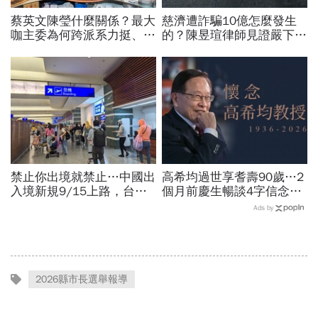
蔡英文陳瑩什麼關係？最大
慈濟遭詐騙10億怎麼發生
咖主委為何跨派系力挺、連
的？陳昱瑄律師見證嚴下跪
饒慶鈴都曬合照...同場背後
博信任！豪宅藏158公斤黃
藏政壇合作內幕？
金，洗錢手法曝光…慈濟回
應了
禁止你出境就禁止…中國出
高希均過世享耆壽90歲…2
入境新規9/15上路，台灣
個月前慶生暢談4字信念，
人小心「有去無回」？4種
回憶錄給讀者忠告：自求多
Ads by
職業特別注意：前例在這
福、一切靠自己爭氣
2026縣市長選舉報導