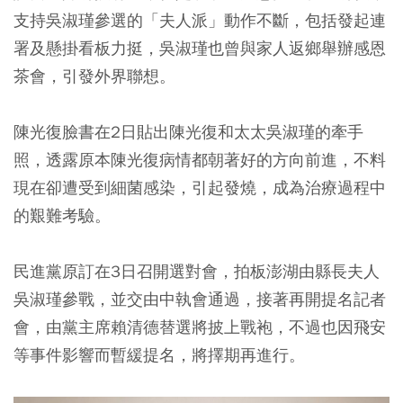
支持吳淑瑾參選的「夫人派」動作不斷，包括發起連
署及懸掛看板力挺，吳淑瑾也曾與家人返鄉舉辦感恩
茶會，引發外界聯想。
陳光復臉書在2日貼出陳光復和太太吳淑瑾的牽手
照，透露原本陳光復病情都朝著好的方向前進，不料
現在卻遭受到細菌感染，引起發燒，成為治療過程中
的艱難考驗。
民進黨原訂在3日召開選對會，拍板澎湖由縣長夫人
吳淑瑾參戰，並交由中執會通過，接著再開提名記者
會，由黨主席賴清德替選將披上戰袍，不過也因飛安
等事件影響而暫緩提名，將擇期再進行。