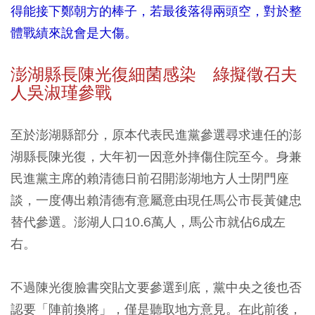
得能接下鄭朝方的棒子，若最後落得兩頭空，對於整
體戰績來說會是大傷。
澎湖縣長陳光復細菌感染 綠擬徵召夫
人吳淑瑾參戰
至於澎湖縣部分，原本代表民進黨參選尋求連任的澎
湖縣長陳光復，大年初一因意外摔傷住院至今。身兼
民進黨主席的賴清德日前召開澎湖地方人士閉門座
談，一度傳出賴清德有意屬意由現任馬公市長黃健忠
替代參選。澎湖人口10.6萬人，馬公市就佔6成左
右。
不過陳光復臉書突貼文要參選到底，黨中央之後也否
認要「陣前換將」，僅是聽取地方意見。在此前後，