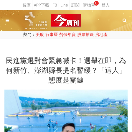
0
熱門：
美股
行事曆
勞保年資
股票抽籤
房地產
民進黨選對會緊急喊卡！選舉在即，為
何新竹、澎湖縣長提名暫緩？「這人」
態度是關鍵