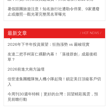
暑假跟團旅遊注意！知名旅行社遭勒令停業、9家遭廢
止或撤照…觀光署完整黑名單曝光
最新文章
/ HOT NEWS /
2026年下半年投資展望：狂熱漲勢 vs 嚴峻現實
友達二把手柯富仁裸辭內幕！「落後群創」成最後稻
草？
2026前進大南方論壇
佳世達集團艦隊無人機小隊起飛！鎖定美日頂級客戶切
入
今周刊30週年特輯｜更好的台灣：回望精彩風雲，預
見前瞻行動