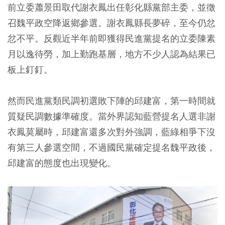
前立委蕭景田取代謝衣鳳出任彰化縣黨部主委，並徵
召魏平政空降返鄉參選。謝衣鳳縣長夢碎，至今仍忿
忿不平。反觀近半年前即獲得民進黨提名的立委陳素
月以逸待勞，加上勤跑基層，地方不少人認為結果已
板上釘釘。
然而民進黨類民調初選敗下陣的邱建富，第一時間就
質疑民調數據準確度。當外界認知藍營提名人選非謝
衣鳳莫屬時，邱建富還多次對外強調，藍綠相爭下沒
有第三人參選空間，不過國民黨確定提名魏平政後，
邱建富的態度也出現變化。