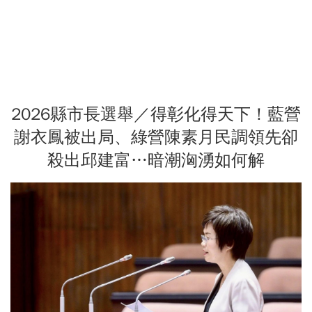
2026縣市長選舉／得彰化得天下！藍營
謝衣鳳被出局、綠營陳素月民調領先卻
殺出邱建富…暗潮洶湧如何解