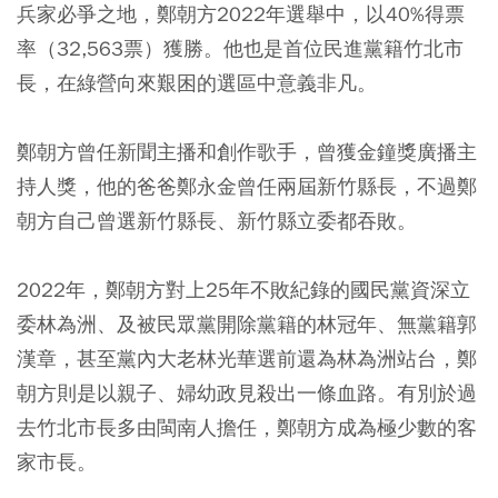
兵家必爭之地，鄭朝方2022年選舉中，以40%得票
率（32,563票）獲勝。他也是首位民進黨籍竹北市
長，在綠營向來艱困的選區中意義非凡。
鄭朝方曾任新聞主播和創作歌手，曾獲金鐘獎廣播主
持人獎，他的爸爸鄭永金曾任兩屆新竹縣長，不過鄭
朝方自己曾選新竹縣長、新竹縣立委都吞敗。
2022年，鄭朝方對上25年不敗紀錄的國民黨資深立
委林為洲、及被民眾黨開除黨籍的林冠年、無黨籍郭
漢章，甚至黨內大老林光華選前還為林為洲站台，鄭
朝方則是以親子、婦幼政見殺出一條血路。有別於過
去竹北市長多由閩南人擔任，鄭朝方成為極少數的客
家市長。