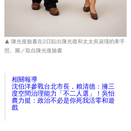
▲ 陳光復臉書在2日貼出陳光復和太太吳淑瑾的牽手
照。圖／取自陳光復臉書
相關報導
沈伯洋參戰台北市長，賴清德：擁三
度空間治理能力「不二人選」！吳怡
農力挺：政治不必是你死我活零和遊
戲