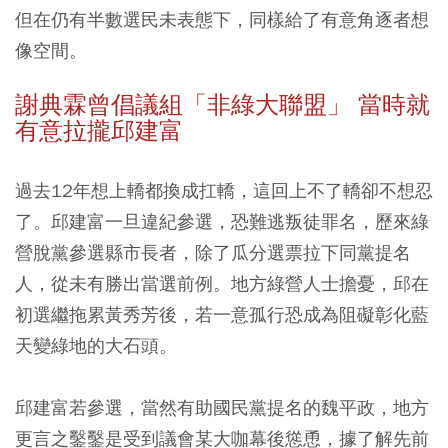
但在仍有半數選民未表態下，同樣給了有意角逐者想
像空間。
謝典霖曾倡議組「非綠大聯盟」 當時就
有意拉攏邱建富
過去12年想上轎都換成扛轎，這回上不了轎卻不想忍
了。邱建富一旦違紀參選，恐難逃叛徒罪名，歷來綠
營脫黨參選縣市長者，除了瓜分選票拉下同黨提名
人，從未有勝出當選前例。地方綠營人士擔憂，邱在
初選繼拖累黃秀芳後，若一意孤行恐成為阻礙彰化藍
天變綠地的大石頭。
邱建富若參選，當然有助國民黨提名的魏平政，地方
更言之鑿鑿是受到議會某大咖幕後慫恿，據了解先前