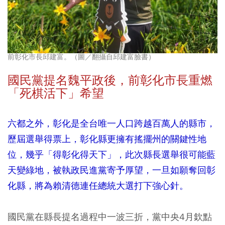
前彰化市長邱建富。（圖／翻攝自邱建富臉書）
國民黨提名魏平政後，前彰化市長重燃
「死棋活下」希望
六都之外，彰化是全台唯一人口跨越百萬人的縣市，
歷屆選舉得票上，彰化縣更擁有搖擺州的關鍵性地
位，幾乎「得彰化得天下」，此次縣長選舉很可能藍
天變綠地，被執政民進黨寄予厚望，一旦如願奪回彰
化縣，將為賴清德連任總統大選打下強心針。
國民黨在縣長提名過程中一波三折，黨中央4月欽點