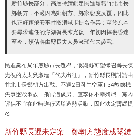
新竹縣長部分，高層持續鎖定民進黨籍竹北市長
鄭朝方，不過因為鄭朝方、鄭家態度反覆，因此
也正好藉飛安事件取消喊卡提名作業；至於原本
要尋求連任的澎湖縣長陳光復，年初因摔傷昏迷
至今，預估將由縣長夫人吳淑瑾代夫參戰。
民進黨布局年底縣市長選舉，澎湖縣可望徵召縣長陳
光復的太太吳淑瑾「代夫出征」，新竹縣長則討論由
竹北市長鄭朝方出戰。不過2日發生空軍T-34教練機
失事墜毀事故，飛官過俊男、盧季佑不幸殉職，黨內
評估不宜在此時進行選舉造勢活動，因此決定暫緩提
名
新竹縣長遲未定案 鄭朝方態度成關鍵