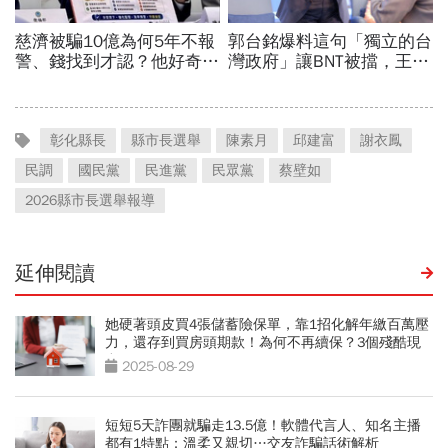
彰化縣長
縣市長選舉
陳素月
邱建富
謝衣鳳
民調
國民黨
民進黨
民眾黨
蔡壁如
2026縣市長選舉報導
延伸閱讀
她硬著頭皮買4張儲蓄險保單，靠1招化解年繳百萬壓
力，還存到買房頭期款！為何不再續保？3個殘酷現
實
2025-08-29
短短5天詐團就騙走13.5億！軟體代言人、知名主播
都有1特點：溫柔又親切…交友詐騙話術解析