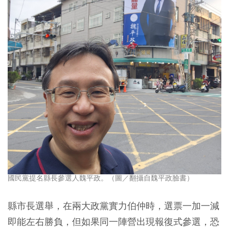
國民黨提名縣長參選人魏平政。（圖／翻攝自魏平政臉書）
縣市長選舉，在兩大政黨實力伯仲時，選票一加一減
即能左右勝負，但如果同一陣營出現報復式參選，恐