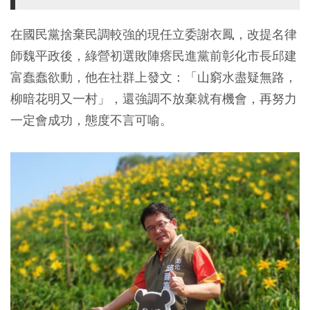
在國民黨捨棄民調較強的現任立委謝衣鳳，改提名律
師魏平政後，綠營初選敗陣瘩民進黨前彰化市長邱建
富蠢蠢欲動，他在社群上發文：「山窮水盡疑無路，
柳暗花明又一村」，還強調不放棄就有機會，再努力
一定會成功，態度不言可喻。