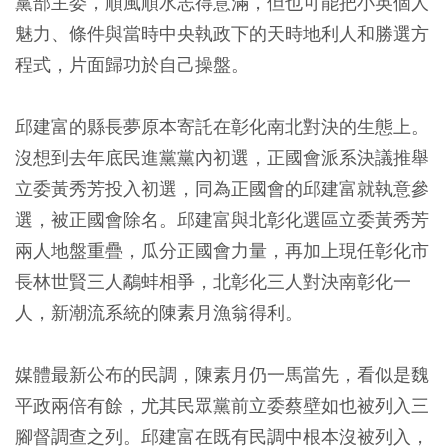
黨部主委，順風順水志得意滿，但也可能把小英個人
魅力、條件與當時中央執政下的天時地利人和勝選方
程式，片面歸功於自己操盤。
邱建富的縣長夢原本寄託在彰化南北對決的生態上。
沒想到去年底民進黨黨內初選，正國會派系決議推舉
立委黃秀芳投入初選，同為正國會的邱建富就執意參
選，被正國會除名。邱建富與北彰化選區立委黃秀芳
兩人地盤重疊，瓜分正國會力量，再加上現任彰化市
長林世賢三人鷸蚌相爭，北彰化三人對決南彰化一
人，新潮流系統的陳素月漁翁得利。
媒體最新公布的民調，陳素月仍一馬當先，看似是魏
平政兩倍有餘，尤其民眾黨前立委蔡壁如也被列入三
腳督調查之列。邱建富在既有民調中根本沒被列入，