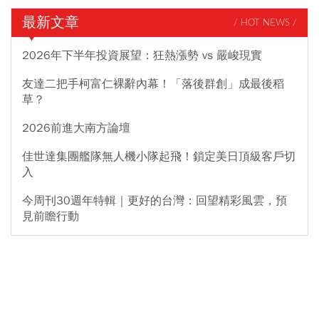
最新文章
/ HOT NEWS /
2026年下半年投資展望：狂熱漲勢 vs 嚴峻現實
友達二把手柯富仁裸辭內幕！「落後群創」成最後稻
草？
2026前進大南方論壇
佳世達集團艦隊無人機小隊起飛！鎖定美日頂級客戶切
入
今周刊30週年特輯｜更好的台灣：回望精彩風雲，預
見前瞻行動