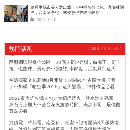
綠營兩縣市長人選出爐！台中提名何欣純、宜蘭林國
漳，台南陳亭妃、林俊憲仍在隔空較勁
2025-10-15
熱門話題
/ HOT ARTICLES /
巨型鋼彈現身信義區！20個人氣IP登場，航海王、哥吉
拉、七龍珠、寶可夢…盤點打卡熱點，活動只到這天
空總國家文化基地8月開放！封閉90年古蹟大樓打開
了…加碼「晴空季2026」這天登場，16件作品必看
2026夏季煙火懶人包／大稻埕煙火、淡水漁人碼頭、
東石海上煙火…全台花火施放時間、表演卡司、最佳觀
賞點必看
力積電、華邦電、南亞科、旺宏…記憶體第3天漲勢繼
續，外資只剩它沒買超還賣！力積電漲停原因曝光