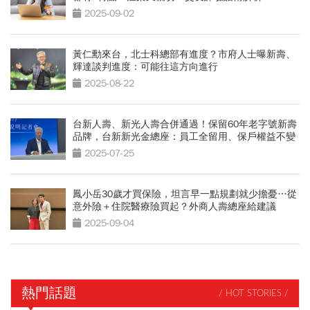
2025-09-02
黃仁勳來台，北士科總部有進度？市府人士曝新壽、
輝達談判進度：可能往這方向進行
2025-08-22
台新人壽、新光人壽合併通過！保留60年老字號新壽
品牌，台新新光金總座：員工全留用、保戶權益不變
2025-07-25
鳳小岳30歲才買保險，坦言早一點規劃就少擔憂…從
意外險＋住院醫療險買起？外商人壽總座給建議
2025-09-04
熱門話題
/ HOT STORIES /