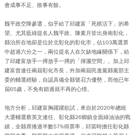
會成事不足、敗事有餘。
魏平政空降參選，似乎給了邱建富「死棋活下」的希
望。尤其藍綠提名人魏平政、陳素月皆出身南彰化，
縣治所在地卻是位於北彰化的彰化市，佔103萬選票
中超過六分之一，兩位提名人在欠缺地緣關係下，給
了邱建富放手一搏放手一搏的「揮灑空間」。加上邱
建富曾連任兩屆彰化市長，外加兩屆民進黨縣黨部主
委的輔選經驗，自認具備全縣號召力優勢，而他已年
屆65歲，不免有錯過就不再的心情。
地方分析，邱建富胸躍躍欲試，來自於2020年總統
大選輔選蔡英文連任、彰化縣26鄉鎮全面綠油油的戰
績，全縣席捲過半數57%得票率，邱當時擔任彰化縣