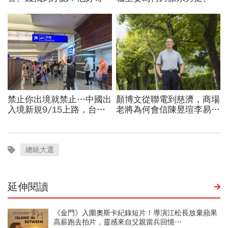
總統大選
延伸閱讀
《金門》入圍奧斯卡紀錄短片！導演江松長放棄蘋果
高薪跑去拍片，靈感來自父親當兵回憶…