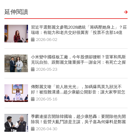
延伸閱讀
習近平選鄭麗文參戰2028總統「籌碼壓她身上」？莊
瑞雄：有能力和老共交好很厲害「投票不含那14億
人」
2026-06-02
小米變中國樣板工廠，今年股價卻腰斬？雷軍和馬斯
克玩自拍、跟鄭麗文隆重握手…謝金河：有死亡之握
味道
2026-05-23
傳鄭麗文嗆「前人敗光光」，加碼爆馬英九狀況不
好！被指難溝通...趙少康籲公開影音：讓大家學習怎
麼空戰
2026-05-16
季麟連揚言開除韓國瑜，趙少康怒轟：要開除他先開
除我！藍營大亂鬥誰是主謀，吳子嘉為何爆料是鄭麗
文？
2026-04-30