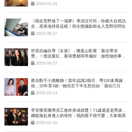
2024-01-24
《我在荒野做了一場夢》導演沈可尚：聆聽大自然訊
息，原來地球長這樣！與生態攝影師走入荒野叩問生
命
2025-08-27
舒淇自編自導《女孩》，獲釜山影展「最佳導演
獎」！曾說要紅、要得獎都得準備好：做想做的事，
就是幸福
2025-09-27
蔡岳勳于小惠離婚！當年認識2個月、帶100多萬嫁
他，20年育4孩…她坦言下半生想自由「過自己日
子」
2025-02-13
李安獲美國導演工會終身成就獎！71歲還是老男孩，
總能激起身邊人的母性：我的樣子很可愛，大家都原
諒我
2025-02-10