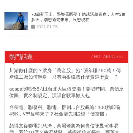
70歲登玉山、學樂器圓夢！他越活越青春：人生3萬
多天，別想過去未來、只想現在
2021-01-25
熱門話題
/ HOT ARTICLES /
川湖做什麼的？躋身「萬金股」抱1張年賺760萬！傳
產鐵工廠如何翻身「只有兩根鐵憑什麼賣這麼貴」？
aespa演唱會8/11台北大巨蛋登場！開唱時間、票價座
位圖、實名制規定、演唱會歌單懶人包
台積電、聯發科、聯電、群創...台股飆逾1400點叩關
45K，V型反轉來了？杜金龍先挑2檔「便當股」
顏博文從聯電到慈濟，商場老將為何會信陳昱瑄李易
儒、豪給10億？慈濟發聲：將捍衛信眾捐款、蔡英文