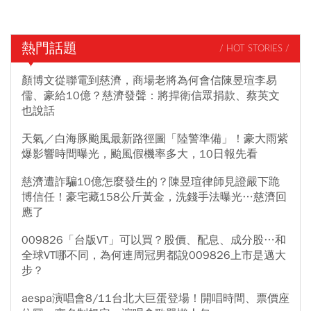
熱門話題
/ HOT STORIES /
顏博文從聯電到慈濟，商場老將為何會信陳昱瑄李易
儒、豪給10億？慈濟發聲：將捍衛信眾捐款、蔡英文
也說話
天氣／白海豚颱風最新路徑圖「陸警準備」！豪大雨紫
爆影響時間曝光，颱風假機率多大，10日報先看
慈濟遭詐騙10億怎麼發生的？陳昱瑄律師見證嚴下跪
博信任！豪宅藏158公斤黃金，洗錢手法曝光…慈濟回
應了
009826「台版VT」可以買？股價、配息、成分股…和
全球VT哪不同，為何連周冠男都說009826上市是邁大
步？
aespa演唱會8/11台北大巨蛋登場！開唱時間、票價座