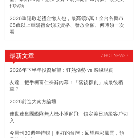
也說話
2026重陽敬老禮金懶人包，最高領5萬！全台各縣市
65歲以上重陽禮金領取資格、發放金額、何時領一次
看
最新文章
/ HOT NEWS /
2026年下半年投資展望：狂熱漲勢 vs 嚴峻現實
友達二把手柯富仁裸辭內幕！「落後群創」成最後稻
草？
2026前進大南方論壇
佳世達集團艦隊無人機小隊起飛！鎖定美日頂級客戶切
入
今周刊30週年特輯｜更好的台灣：回望精彩風雲，預