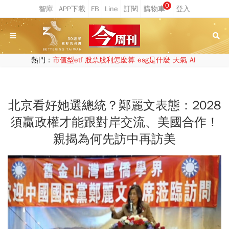
0
熱門：
市值型etf
股票股利怎麼算
esg是什麼
天氣
AI
北京看好她選總統？鄭麗文表態：2028
須贏政權才能跟對岸交流、美國合作！
親揭為何先訪中再訪美