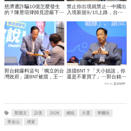
慈濟遭詐騙10億怎麼發生
禁止你出境就禁止…中國出
的？陳昱瑄律師見證嚴下跪
入境新規9/15上路，台灣
博信任！豪宅藏158公斤黃
人小心「有去無回」？4種
金，洗錢手法曝光…慈濟回
職業特別注意：前例在這
應了
郭台銘爆料這句「獨立的台
誰擋BNT？「大小姐說，你
灣政府」讓BNT被擋，王必
還是不要買了」…郭台銘曝
勝秀證據：BNT大股東給郭
李大維打給他，被點名的都
Ads by
董的信不是這樣寫
回應了
鄭麗文
訪美
2028
總統
大選
華爾街
舊金山
僑宴