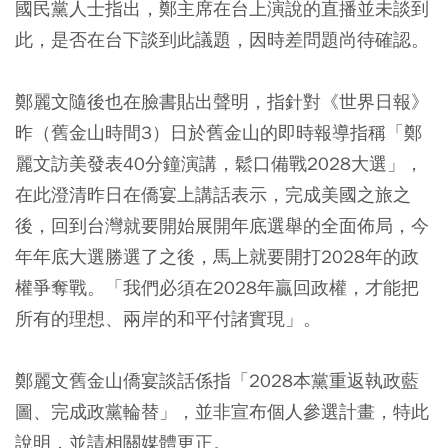
國民黨人士指出，鄭主席在台上演說的直播並未談到
此，是否在台下談到此議題，因時差問題尚待確認。
鄭麗文隨後也在臉書貼出聲明，指針對《世界日報》
昨（舊金山時間3）日於舊金山的即時報導指稱「鄭
麗文訪美發表40分鐘演講，鬆口備戰2028大選」，
在此澄清昨日在僑宴上講話表示，完成美國之旅之
後，回到台灣就要開始展開年底選舉的全面佈局，今
年年底大選勝選了之後，馬上就要開打2028年的政
權爭奪戰。「我們必須在2028年贏回政權，才能把
所有的理想、兩岸的和平付諸實現」。
鄭麗文舊金山僑宴談話係指「2028本黨重返執政藍
圖、完成政黨輪替」，並非宣布個人參選計畫，特此
說明，並請相關媒體更正。