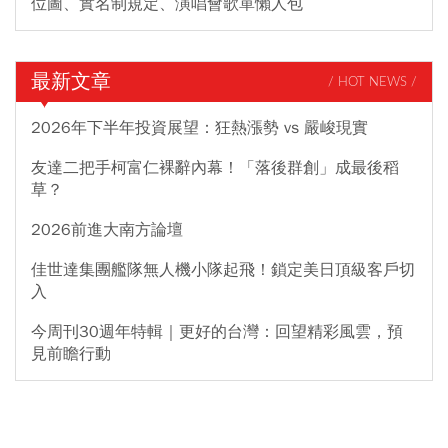
位圖、實名制規定、演唱會歌單懶人包
最新文章
/ HOT NEWS /
2026年下半年投資展望：狂熱漲勢 vs 嚴峻現實
友達二把手柯富仁裸辭內幕！「落後群創」成最後稻
草？
2026前進大南方論壇
佳世達集團艦隊無人機小隊起飛！鎖定美日頂級客戶切
入
今周刊30週年特輯｜更好的台灣：回望精彩風雲，預
見前瞻行動