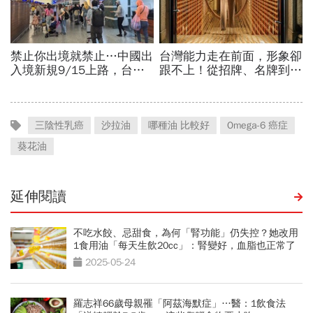
三陰性乳癌
沙拉油
哪種油 比較好
Omega-6 癌症
葵花油
延伸閱讀
不吃水餃、忌甜食，為何「腎功能」仍失控？她改用
1食用油「每天生飲20cc」：腎變好，血脂也正常了
2025-05-24
羅志祥66歲母親罹「阿茲海默症」…醫：1飲食法