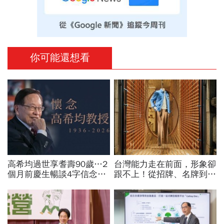
你可能還想看
高希均過世享耆壽90歲…2
台灣能力走在前面，形象卻
個月前慶生暢談4字信念，
跟不上！從招牌、名牌到國
回憶錄給讀者忠告：自求多
家品牌：義大利精品給台灣
福、一切靠自己爭氣
製造的一堂美學課