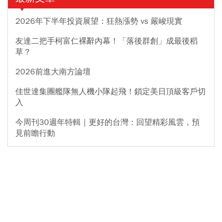
2026年下半年投資展望：狂熱漲勢 vs 嚴峻現實
友達二把手柯富仁裸辭內幕！「落後群創」成最後稻
草？
2026前進大南方論壇
佳世達集團艦隊無人機小隊起飛！鎖定美日頂級客戶切
入
今周刊30週年特輯｜更好的台灣：回望精彩風雲，預
見前瞻行動