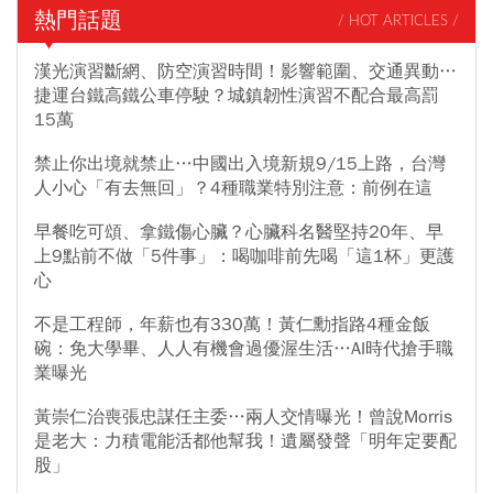
熱門話題
/ HOT ARTICLES /
漢光演習斷網、防空演習時間！影響範圍、交通異動…
捷運台鐵高鐵公車停駛？城鎮韌性演習不配合最高罰
15萬
禁止你出境就禁止…中國出入境新規9/15上路，台灣
人小心「有去無回」？4種職業特別注意：前例在這
早餐吃可頌、拿鐵傷心臟？心臟科名醫堅持20年、早
上9點前不做「5件事」：喝咖啡前先喝「這1杯」更護
心
不是工程師，年薪也有330萬！黃仁勳指路4種金飯
碗：免大學畢、人人有機會過優渥生活…AI時代搶手職
業曝光
黃崇仁治喪張忠謀任主委…兩人交情曝光！曾說Morris
是老大：力積電能活都他幫我！遺屬發聲「明年定要配
股」