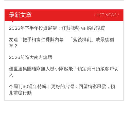
最新文章
/ HOT NEWS /
2026年下半年投資展望：狂熱漲勢 vs 嚴峻現實
友達二把手柯富仁裸辭內幕！「落後群創」成最後稻
草？
2026前進大南方論壇
佳世達集團艦隊無人機小隊起飛！鎖定美日頂級客戶切
入
今周刊30週年特輯｜更好的台灣：回望精彩風雲，預
見前瞻行動