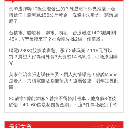
慈濟遭詐騙10億怎麼發生的？陳昱瑄律師見證嚴下跪
博信任！豪宅藏158公斤黃金，洗錢手法曝光…慈濟回
應了
台積電、聯發科、聯電、群創...台股飆逾1400點叩關
45K，V型反轉來了？杜金龍先挑2檔「便當股」
聯電(2303)股價破底翻、漲了2成玩完？118元可以
買？展望大好為何外資3天賣超14.6萬張，可能原因曝
光
黃崇仁治喪張忠謀任主委…兩人交情曝光！曾說Morris
是老大：力積電能活都他幫我！遺屬發聲「明年定要配
股」
80歲拿1億能幹嘛？曾捨不得搭計程車，他身價8億後
醒悟「40~60歲是花錢黃金期」：這3件事花錢別手軟
最新文章
/ HOT NEWS /