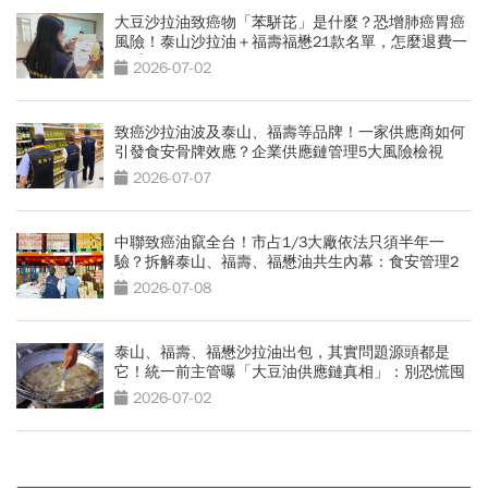
大豆沙拉油致癌物「苯駢芘」是什麼？恐增肺癌胃癌
風險！泰山沙拉油＋福壽福懋21款名單，怎麼退費一
次看
2026-07-02
致癌沙拉油波及泰山、福壽等品牌！一家供應商如何
引發食安骨牌效應？企業供應鏈管理5大風險檢視
2026-07-07
中聯致癌油竄全台！市占1/3大廠依法只須半年一
驗？拆解泰山、福壽、福懋油共生內幕：食安管理2
大漏洞
2026-07-08
泰山、福壽、福懋沙拉油出包，其實問題源頭都是
它！統一前主管曝「大豆油供應鏈真相」：別恐慌囤
油
2026-07-02