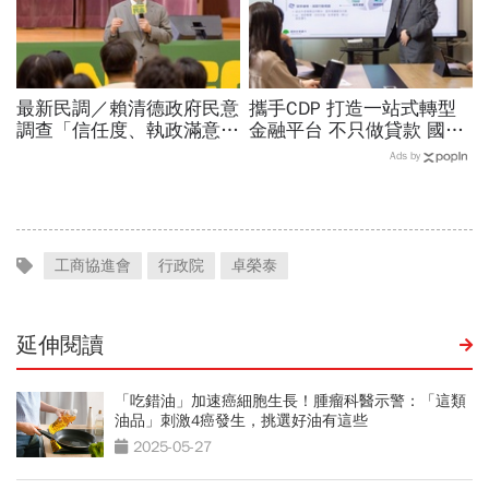
最新民調／賴清德政府民意
攜手CDP 打造一站式轉型
調查「信任度、執政滿意
金融平台 不只做貸款 國泰
度」雙升，不滿意比率下
世華化身減碳顧問
Ads by
降…中央表現牽動縣市長選
戰！
工商協進會
行政院
卓榮泰
延伸閱讀
「吃錯油」加速癌細胞生長！腫瘤科醫示警：「這類
油品」刺激4癌發生，挑選好油有這些
2025-05-27