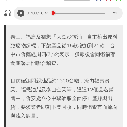
00:00
/08:41
x1
泰山、福壽及福懋「大豆沙拉油」自主檢出原料
致癌物超標，下架產品從15款增加到21款！台
中市食藥處周四(7/)2)表示，獲報後會同衛福部
食藥署展開聯合稽查。
目前確認問題油品約1300公噸，流向福壽實
業、福懋油脂及泰山企業等，透過12個品名銷
售中，食安處命令中聯油脂全面停止產線與出
貨，要求業者即刻下架回收，同時追查市面流向
與流入數量。