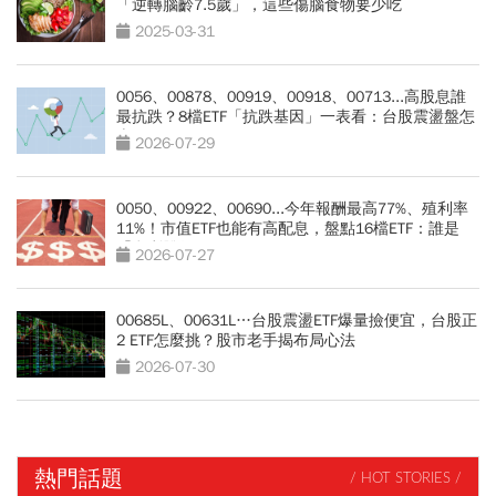
「逆轉腦齡7.5歲」，這些傷腦食物要少吃
2025-03-31
0056、00878、00919、00918、00713...高股息誰
最抗跌？8檔ETF「抗跌基因」一表看：台股震盪盤怎
麼買？
2026-07-29
0050、00922、00690...今年報酬最高77%、殖利率
11%！市值ETF也能有高配息，盤點16檔ETF：誰是
「息利雙收王」？
2026-07-27
00685L、00631L…台股震盪ETF爆量撿便宜，台股正
2 ETF怎麼挑？股市老手揭布局心法
2026-07-30
熱門話題
/ HOT STORIES /