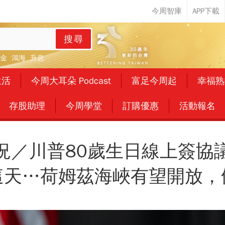
搜尋
金
鴻海
升息
生活
今周大耳朵 Podcast
富足今周起
幸福熟
存股助理
今周學堂
訂購優惠
活動報名
況／川普80歲生日線上簽協
這天…荷姆茲海峽有望開放，