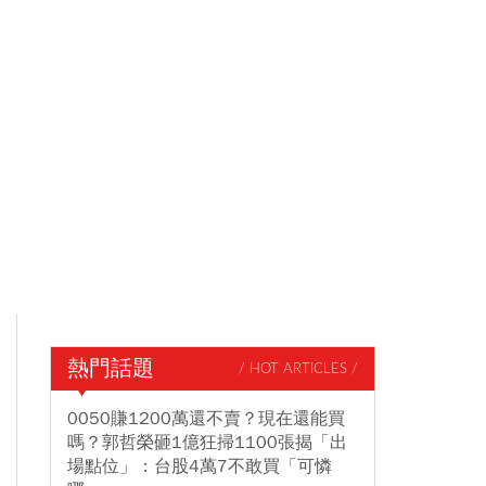
熱門話題
/ HOT ARTICLES /
0050賺1200萬還不賣？現在還能買
嗎？郭哲榮砸1億狂掃1100張揭「出
場點位」：台股4萬7不敢買「可憐