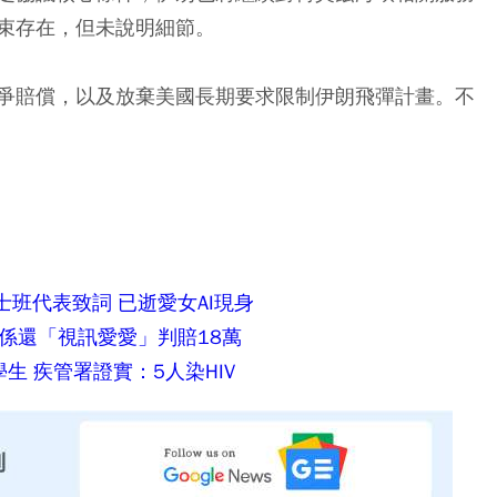
束存在，但未說明細節。
爭賠償，以及放棄美國長期要求限制伊朗飛彈計畫。不
士班代表致詞 已逝愛女AI現身
關係還「視訊愛愛」判賠18萬
 疾管署證實：5人染HIV