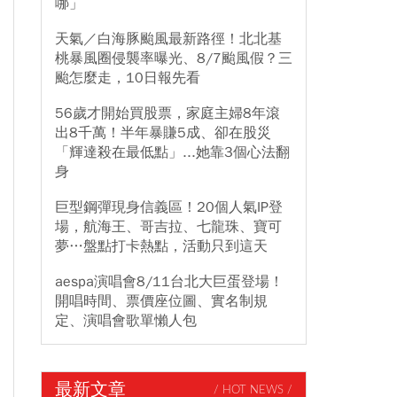
哪」
天氣／白海豚颱風最新路徑！北北基
桃暴風圈侵襲率曝光、8/7颱風假？三
颱怎麼走，10日報先看
56歲才開始買股票，家庭主婦8年滾
出8千萬！半年暴賺5成、卻在股災
「輝達殺在最低點」...她靠3個心法翻
身
巨型鋼彈現身信義區！20個人氣IP登
場，航海王、哥吉拉、七龍珠、寶可
夢…盤點打卡熱點，活動只到這天
aespa演唱會8/11台北大巨蛋登場！
開唱時間、票價座位圖、實名制規
定、演唱會歌單懶人包
最新文章
/ HOT NEWS /