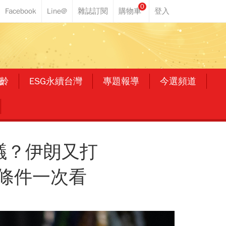
0
齡
ESG永續台灣
專題報導
今選頻道
議？伊朗又打
條件一次看