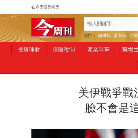
在今天看見明天
熱門：
鋼鐵股
富邦金
開發
投資理財
保險稅制
產業時事
職場
美伊戰爭戰
臉不會是