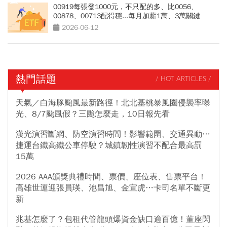
00919每張發1000元，不只配的多、比0056、
00878、00713配得穩...每月加薪1萬、3萬關鍵
2026-06-12
熱門話題
/ HOT ARTICLES /
天氣／白海豚颱風最新路徑！北北基桃暴風圈侵襲率曝
光、8/7颱風假？三颱怎麼走，10日報先看
漢光演習斷網、防空演習時間！影響範圍、交通異動…
捷運台鐵高鐵公車停駛？城鎮韌性演習不配合最高罰
15萬
2026 AAA頒獎典禮時間、票價、座位表、售票平台！
高雄世運迎張員瑛、池昌旭、金宣虎…卡司名單不斷更
新
兆基怎麼了？包租代管龍頭爆資金缺口逾百億！董座閃