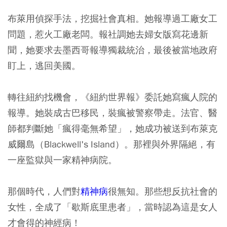
布萊用偵探手法，挖掘社會真相。她報導過工廠女工
問題，惹火工廠老闆。報社調她去婦女版寫花邊新
聞，她要求去墨西哥報導獨裁統治，最後被當地政府
盯上，逃回美國。
轉往紐約找機會，《紐約世界報》委託她寫瘋人院的
報導。她裝成古巴移民，裝瘋被警察帶走。法官、醫
師都判斷她「瘋得毫無希望」，她成功被送到布萊克
威爾島（Blackwell's Island）。那裡與外界隔絕，有
一座監獄與一家精神病院。
那個時代，人們對
精神病
很無知。那些想反抗社會的
女性，全成了「歇斯底里患者」，當時認為這是女人
才會得的神經病！