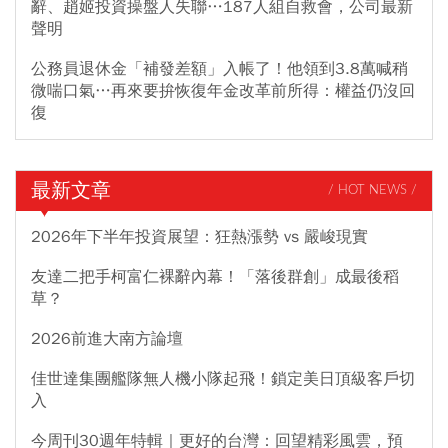
辭、趙姬投資操盤人失聯…187人組自救會，公司最新
聲明
公務員退休金「補發差額」入帳了！他領到3.8萬喊稍
微喘口氣…再來要拚恢復年金改革前所得：權益仍沒回
復
最新文章
/ HOT NEWS /
2026年下半年投資展望：狂熱漲勢 vs 嚴峻現實
友達二把手柯富仁裸辭內幕！「落後群創」成最後稻
草？
2026前進大南方論壇
佳世達集團艦隊無人機小隊起飛！鎖定美日頂級客戶切
入
今周刊30週年特輯｜更好的台灣：回望精彩風雲，預