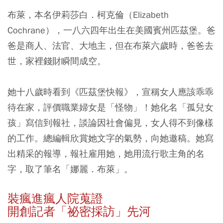
布萊，本名伊莉莎白．柯克倫（Elizabeth
Cochrane），一八六四年出生在美國賓州匹茲堡。爸
爸是商人、法官、大地主，但在布萊六歲時，爸爸去
世，家裡錢財瞬間成空。
她十八歲時看到《匹茲堡快報》，宣稱女人應該乖乖
待在家，評價職業婦女是「怪物」！她化名「孤兒女
孩」寫信到報社，談論因社會偏見，女人得不到像樣
的工作。總編輯欣賞她文字的氣勢，向她邀稿。她寫
出精采的報導，報社雇用她，她用流行歌主角的名
字，取了筆名「娜麗．布萊」。
裝瘋進瘋人院蒐證
開創記者「祕密採訪」先河