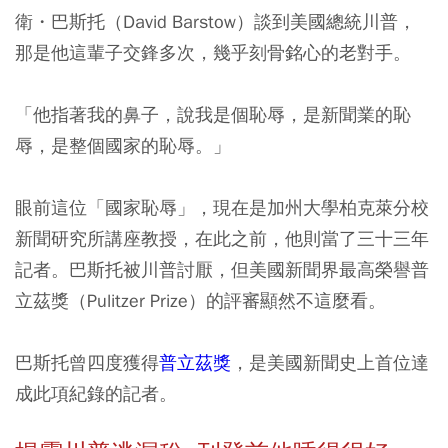
衛・巴斯托（David Barstow）談到美國總統川普，
那是他這輩子交鋒多次，幾乎刻骨銘心的老對手。
「他指著我的鼻子，說我是個恥辱，是新聞業的恥
辱，是整個國家的恥辱。」
眼前這位「國家恥辱」，現在是加州大學柏克萊分校
新聞研究所講座教授，在此之前，他則當了三十三年
記者。巴斯托被川普討厭，但美國新聞界最高榮譽普
立茲獎（Pulitzer Prize）的評審顯然不這麼看。
巴斯托曾四度獲得
普立茲獎
，是美國新聞史上首位達
成此項紀錄的記者。