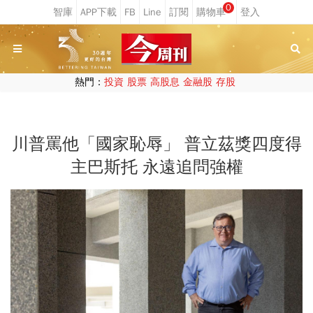
0
熱門：
投資
股票
高股息
金融股
存股
川普罵他「國家恥辱」 普立茲獎四度得
主巴斯托 永遠追問強權