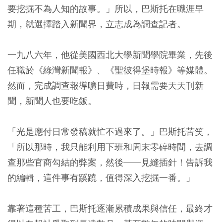
要挖掘不為人知的故事。」所以，巴斯托在職涯早
期，就選擇踏入新聞界，立志成為調查記者。
一九八六年，他從美國西北大學新聞學院畢業，先後
任職於《綠灣新聞報》、《聖彼得堡時報》等媒體。
然而，完成調查報導曠日費時，日報需要天天刊新
聞，新聞人也要吃飯。
「光是應付日常發稿就忙不過來了。」巴斯托苦笑，
「所以那時，我只能利用下班和周末零碎時間，去調
查那些官商勾結的弊案，然後──見縫插針！告訴我
的編輯，這件事有蹊蹺，值得深入挖掘一番。」
靠著這種苦工，巴斯托逐漸累積成果與信任，最終才