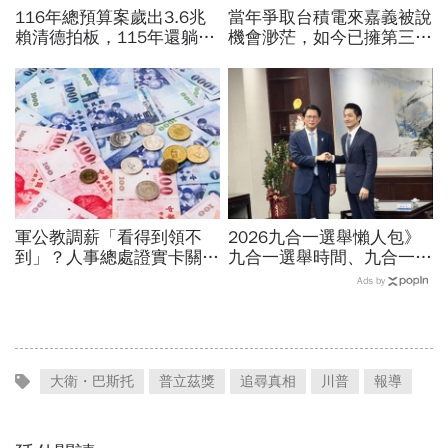
116年總預算案歲出3.6兆
當年爭取台積電來嘉義被說
賴清德拍板，115年還躺在
機會渺茫，如今已擁第三
立法院…兩案「塞車」創憲
廠！翁章梁細數8年改變：
政首例如何解決？
蚊子館也變無人機聚落
軍公教調薪「看得到領不
2026九合一選舉懶人包》
到」？人事總處證實卡關，
九合一選舉時間、九合一選
公務員2千元專業加給、加
舉選什麼？縣市長熱門人
Ads by
薪4%能如期上路？
選、藍綠白布局選戰搶先看
大衛・巴斯托
普立茲獎
追尋真相
川普
報導