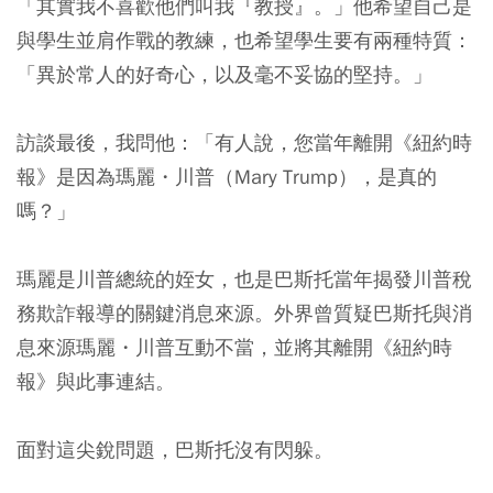
「其實我不喜歡他們叫我『教授』。」他希望自己是
與學生並肩作戰的教練，也希望學生要有兩種特質：
「異於常人的好奇心，以及毫不妥協的堅持。」
訪談最後，我問他：「有人說，您當年離開《紐約時
報》是因為瑪麗・川普（Mary Trump），是真的
嗎？」
瑪麗是川普總統的姪女，也是巴斯托當年揭發川普稅
務欺詐報導的關鍵消息來源。外界曾質疑巴斯托與消
息來源瑪麗・川普互動不當，並將其離開《紐約時
報》與此事連結。
面對這尖銳問題，巴斯托沒有閃躲。