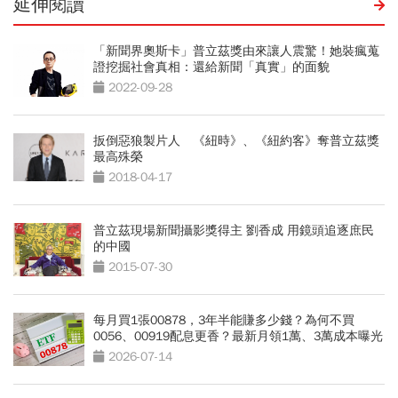
延伸閱讀
「新聞界奧斯卡」普立茲獎由來讓人震驚！她裝瘋蒐
證挖掘社會真相：還給新聞「真實」的面貌
2022-09-28
扳倒惡狼製片人 《紐時》、《紐約客》奪普立茲獎
最高殊榮
2018-04-17
普立茲現場新聞攝影獎得主 劉香成 用鏡頭追逐庶民
的中國
2015-07-30
每月買1張00878，3年半能賺多少錢？為何不買
0056、00919配息更香？最新月領1萬、3萬成本曝光
2026-07-14