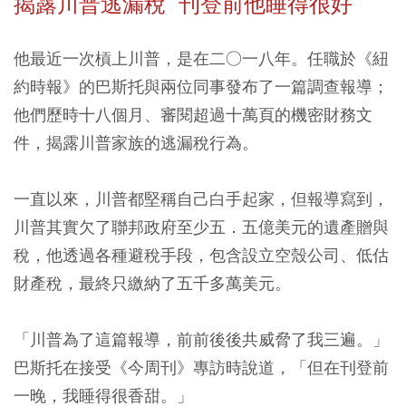
揭露川普逃漏稅 刊登前他睡得很好
他最近一次槓上川普，是在二○一八年。任職於《紐
約時報》的巴斯托與兩位同事發布了一篇調查報導；
他們歷時十八個月、審閱超過十萬頁的機密財務文
件，揭露川普家族的逃漏稅行為。
一直以來，川普都堅稱自己白手起家，但報導寫到，
川普其實欠了聯邦政府至少五．五億美元的遺產贈與
稅，他透過各種避稅手段，包含設立空殼公司、低估
財產稅，最終只繳納了五千多萬美元。
「川普為了這篇報導，前前後後共威脅了我三遍。」
巴斯托在接受《今周刊》專訪時說道，「但在刊登前
一晚，我睡得很香甜。」