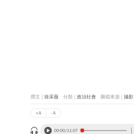
徐采薇
政治社會
攝影
+A
-A
00:00
/11:07