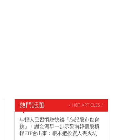
熱門話題
/ HOT ARTICLES /
年輕人已習慣賺快錢「忘記股市也會
跌」！謝金河早一步示警南韓個股槓
桿ETF會出事：根本把投資人丟火坑