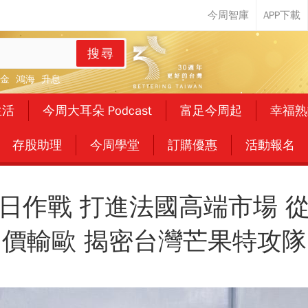
搜尋
金
鴻海
升息
生活
今周大耳朵 Podcast
富足今周起
幸福熟
存股助理
今周學堂
訂購優惠
活動報名
日作戰 打進法國高端市場 
價輸歐 揭密台灣芒果特攻隊