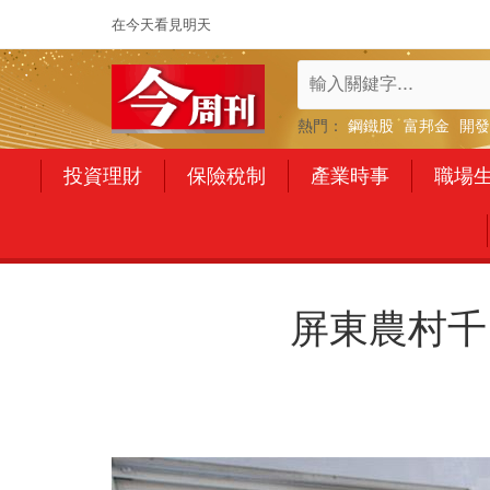
在今天看見明天
熱門：
鋼鐵股
富邦金
開發
投資理財
保險稅制
產業時事
職場
屏東農村千