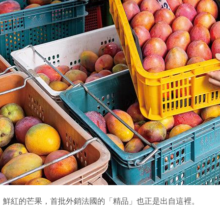
、鮮紅的芒果，首批外銷法國的「精品」也正是出自這裡。