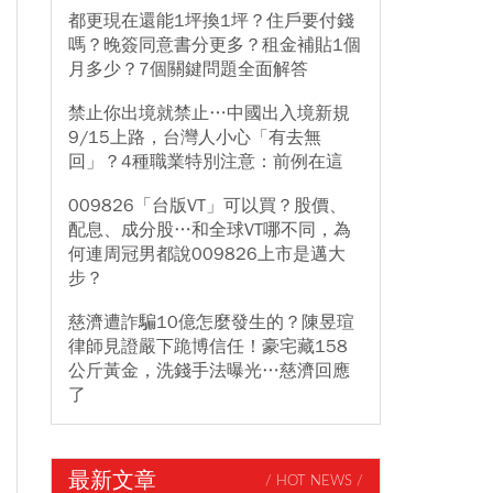
都更現在還能1坪換1坪？住戶要付錢
嗎？晚簽同意書分更多？租金補貼1個
月多少？7個關鍵問題全面解答
禁止你出境就禁止…中國出入境新規
9/15上路，台灣人小心「有去無
回」？4種職業特別注意：前例在這
009826「台版VT」可以買？股價、
配息、成分股…和全球VT哪不同，為
何連周冠男都說009826上市是邁大
步？
慈濟遭詐騙10億怎麼發生的？陳昱瑄
律師見證嚴下跪博信任！豪宅藏158
公斤黃金，洗錢手法曝光…慈濟回應
了
最新文章
/ HOT NEWS /