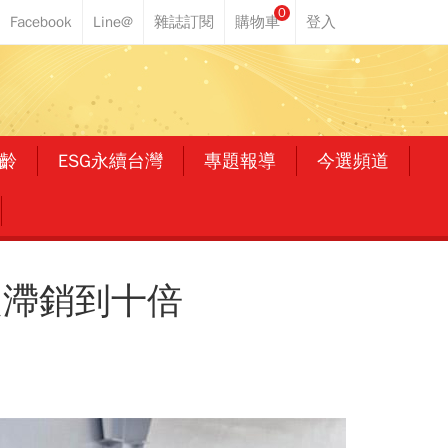
0
齡
ESG永續台灣
專題報導
今選頻道
從滯銷到十倍