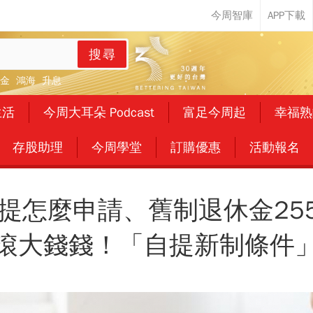
搜尋
金
鴻海
升息
生活
今周大耳朵 Podcast
富足今周起
幸福熟
存股助理
今周學堂
訂購優惠
活動報名
提怎麼申請、舊制退休金255
滾大錢錢！「自提新制條件