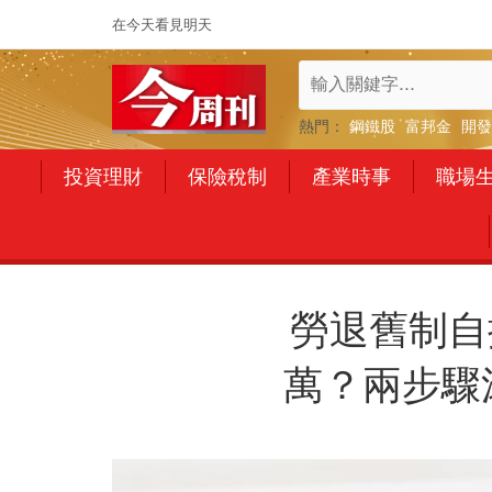
在今天看見明天
熱門：
鋼鐵股
富邦金
開發
投資理財
保險稅制
產業時事
職場
勞退舊制自
萬？兩步驟