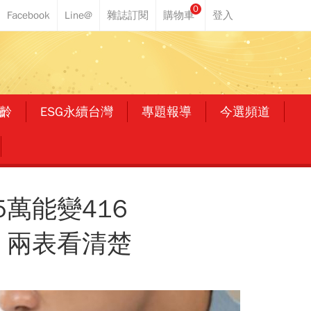
0
齡
ESG永續台灣
專題報導
今選頻道
萬能變416
」兩表看清楚