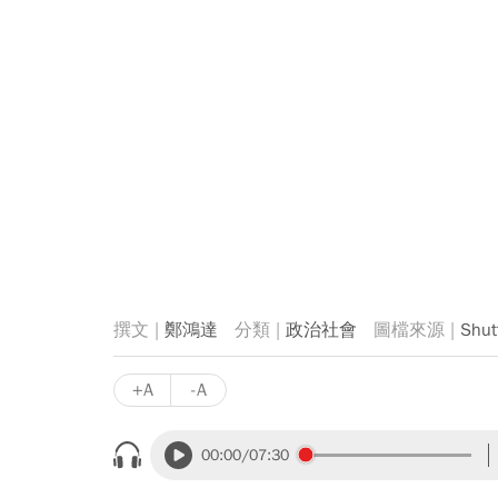
鄭鴻達
政治社會
Shut
+A
-A
00:00
/07:30