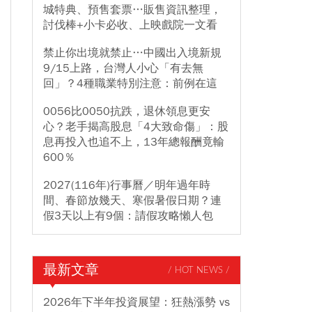
城特典、預售套票…販售資訊整理，
討伐棒+小卡必收、上映戲院一文看
禁止你出境就禁止…中國出入境新規
9/15上路，台灣人小心「有去無
回」？4種職業特別注意：前例在這
0056比0050抗跌，退休領息更安
心？老手揭高股息「4大致命傷」：股
息再投入也追不上，13年總報酬竟輸
600％
2027(116年)行事曆／明年過年時
間、春節放幾天、寒假暑假日期？連
假3天以上有9個：請假攻略懶人包
最新文章
/ HOT NEWS /
2026年下半年投資展望：狂熱漲勢 vs