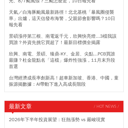
光、8/7颱風假？三颱怎麼走，10日報先看
天氣／白海豚颱風最新路徑！北北基桃「暴風圈侵襲
率」出爐，這天估發布海警，父親節會影響嗎？10日
報先看
景碩漲停第三根、南電返千元，欣興快亮燈...3檔我該
買誰？外資先挑它買超了！最新目標價全揭露
欣興、南電、景碩、臻鼎-KY、金居、尖點...PCB買誰
最賺？杜金龍點名「這檔」爆炸性強漲，11月末升段
首選
台灣經濟成長率創新高！超車新加坡、香港、中國，童
振源揭數據：AI帶動下進入高成長階段
最新文章
/ HOT NEWS /
2026年下半年投資展望：狂熱漲勢 vs 嚴峻現實