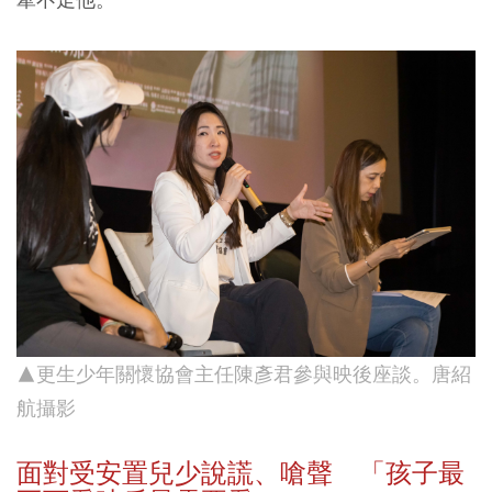
▲更生少年關懷協會主任陳彥君參與映後座談。唐紹
航攝影
面對受安置兒少說謊、嗆聲 「孩子最