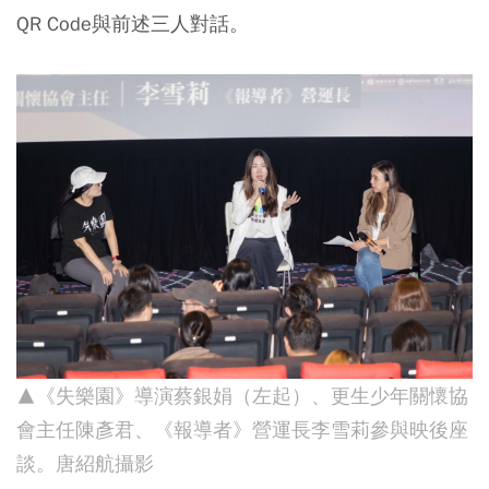
QR Code與前述三人對話。
▲《失樂園》導演蔡銀娟（左起）、更生少年關懷協
會主任陳彥君、《報導者》營運長李雪莉參與映後座
談。唐紹航攝影