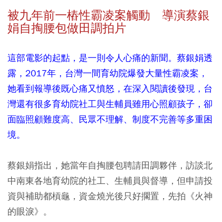
被九年前一樁性霸凌案觸動 導演蔡銀
娟自掏腰包做田調拍片
這部電影的起點，是一則令人心痛的新聞。蔡銀娟透
露，2017年，台灣一間育幼院爆發大量性霸凌案，
她看到報導後既心痛又憤怒，在深入閱讀後發現，台
灣還有很多育幼院社工與生輔員雖用心照顧孩子，卻
面臨照顧難度高、民眾不理解、制度不完善等多重困
境。
蔡銀娟指出，她當年自掏腰包聘請田調夥伴，訪談北
中南東各地育幼院的社工、生輔員與督導，但申請投
資與補助都槓龜，資金燒光後只好擱置，先拍《火神
的眼淚》。