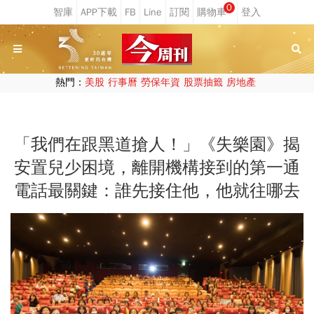
0
熱門：
美股
行事曆
勞保年資
股票抽籤
房地產
「我們在跟黑道搶人！」《失樂園》揭
安置兒少困境，離開機構接到的第一通
電話最關鍵：誰先接住他，他就往哪去