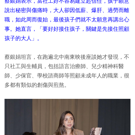
蔡銀娟表示，當社工好不容易建立起信任，孩子願意
說出秘密與傷痛時，大人卻因低薪、爆肝、過勞而離
職，如此周而復始，最後孩子們就不太願意再講出心
事。她直言，「要好好接住孩子，關鍵是先接住照顧
孩子的大人」。
蔡銀娟坦言，在跑遍北中南東映後座談她才發現，不
只社工與生輔員，包括語言治療師、兒少精神科醫
師、少保官、學校諮商師等照顧未成年人的職業，很
多都有類似的創傷與煎熬。