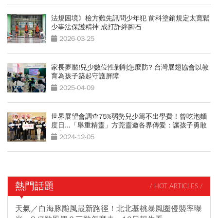
法規困境》檢方難先訊問少年犯 前科塗銷規定太寬鬆
少事法保護精神 成打詐絆腳石
2026-03-25
家長夢靨!兒少數位性剝削怎麼防? 台灣展翅協會以教
育為孩子築起守護屏障
2025-04-09
世界展望會調查75%弱勢兒少籌不出學費！曾吃泡麵
度日...「舉重精靈」方莞靈邀各界傳愛：讓孩子勇敢
作夢
2024-12-05
熱門話題
/ HOT ARTICLES /
天氣／白海豚颱風最新路徑！北北基桃暴風圈侵襲率曝