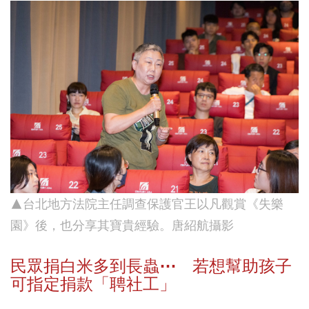
▲台北地方法院主任調查保護官王以凡觀賞《失樂
園》後，也分享其寶貴經驗。唐紹航攝影
民眾捐白米多到長蟲⋯ 若想幫助孩子
可指定捐款「聘社工」