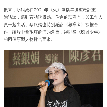
後來，蔡銀娟在2021年《火》劇播畢後重啟計畫，
除訪談，還到育幼院蹲點、住進值班寢室，與工作人
員一起生活。蔡銀娟也特別感謝《報導者》授權合
作，讓片中曾敬驊飾演的角色，得以從《廢墟少年》
的兩個原型人物揉合而來。