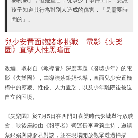
暴制暴」，但她直言，從事少年事件工作，要讓
孩子知道其行為對別人造成的傷害，「是需要時
間的」。
兒少安置面臨諸多挑戰 電影《失樂
園》直擊人性黑暗面
改編、取材自《報導者》深度專題《廢墟少年》的電
影《失樂園》，由導演蔡銀娟執導，直面兒少安置機
構中的霸凌、性侵、人力匱乏，以及少年離院後被迫
自立的困境。
《失樂園》於7月5日在西門町喜樂時代影城舉行放映
會，映後座談由《報導者》營運長李雪莉主持，邀請
蔡銀娟與陳彥君對談，並在現場開放觀眾透過掃描