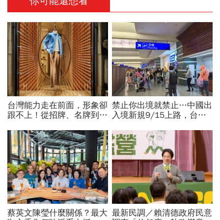
你可能還想看
台灣能力走在前面，形象卻
禁止你出境就禁止…中國出
跟不上！從招牌、名牌到國
入境新規9/15上路，台灣
家品牌：義大利精品給台灣
人小心「有去無回」？4種
製造的一堂美學課
職業特別注意：前例在這
蔡英文陳瑩什麼關係？最大
最新民調／賴清德政府民意