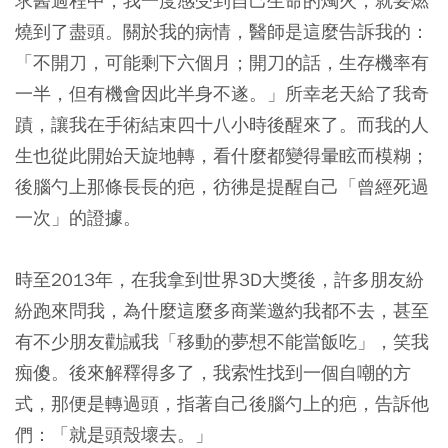
求醫過程中，我一度感受到自己生命的燭火，就要燃
燒到了盡頭。關於我的病情，醫師是這麼告訴我的：
「不開刀，可能剩下六個月；開刀的話，生存機率有
一半，但有機會因此半身不遂。」所幸老天給了我奇
蹟，讓我在手術結束四十八小時後醒來了。而我的人
生也從此開始天旋地轉，看什麼都變得暈眩而模糊；
後腦勺上那條長長的疤，彷彿是提醒自己「曾經死過
一次」的證據。
時至2013年，在我拿到世界3D大獎後，許多朋友紛
紛跑來問我，為什麼這麼多商業邀約我都不去，甚至
有不少朋友勸誡我「移動的夢想不能當飯吃」，笑我
痴傻。後來解釋得多了，我索性找到一個自嘲的方
式，那便是轉過頭，指著自己後腦勺上的疤，告訴他
們：「就是頭殼壞去。」