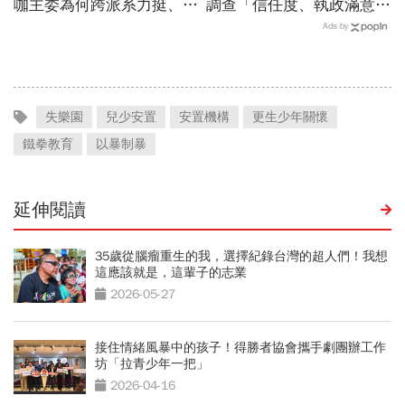
咖主委為何跨派系力挺、連
調查「信任度、執政滿意
饒慶鈴都曬合照...同場背後
度」雙升，不滿意比率下
Ads by
藏政壇合作內幕？
降…中央表現牽動縣市長選
戰！
失樂園
兒少安置
安置機構
更生少年關懷
鐵拳教育
以暴制暴
延伸閱讀
35歲從腦瘤重生的我，選擇紀錄台灣的超人們！我想
這應該就是，這輩子的志業
2026-05-27
接住情緒風暴中的孩子！得勝者協會攜手劇團辦工作
坊「拉青少年一把」
2026-04-16