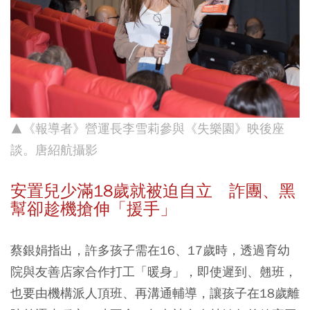
▲《報導者》營運長李雪莉參與《失樂園》映後座
談。唐紹航攝影
安置兒少滿18歲就被迫自立 詐團、黑
幫卻趁機搶伸「援手」
蔡銀娟指出，許多孩子需在16、17歲時，透過育幼
院與友善店家合作打工「暖身」，即使遲到、翹班，
也要由機構派人頂班、再溝通輔導，讓孩子在18歲離