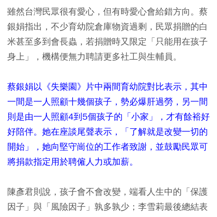
雖然台灣民眾很有愛心，但有時愛心會給錯方向。蔡
銀娟指出，不少育幼院倉庫物資過剩，民眾捐贈的白
米甚至多到會長蟲，若捐贈時又限定「只能用在孩子
身上」，機構便無力聘請更多社工與生輔員。
蔡銀娟以《失樂園》片中兩間育幼院對比表示，其中
一間是一人照顧十幾個孩子，勢必爆肝過勞，另一間
則是由一人照顧4到5個孩子的「小家」，才有餘裕好
好陪伴。她在座談尾聲表示，「了解就是改變一切的
開始」，她向堅守崗位的工作者致謝，並鼓勵民眾可
將捐款指定用於聘僱人力或加薪。
陳彥君則說，孩子會不會改變，端看人生中的「保護
因子」與「風險因子」孰多孰少；李雪莉最後總結表