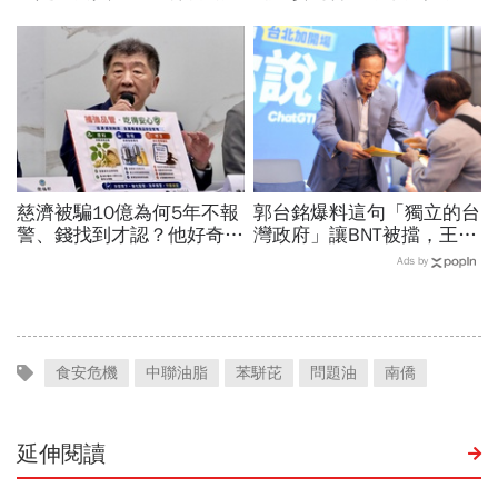
李大維打給他，被點名的都
饒慶鈴都曬合照...同場背後
回應了
藏政壇合作內幕？
慈濟被騙10億為何5年不報
郭台銘爆料這句「獨立的台
警、錢找到才認？他好奇：
灣政府」讓BNT被擋，王必
當年財報怎麼編…陳時中背
勝秀證據：BNT大股東給郭
Ads by
「擋疫苗」黑鍋只求1件事
董的信不是這樣寫
食安危機
中聯油脂
苯駢芘
問題油
南僑
延伸閱讀