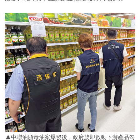
▲中聯油脂毒油案爆發後，政府旋即啟動下游產品勾