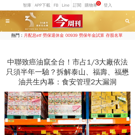
0
熱門：
月配息etf
勞保退休金
00939
勞保年金試算
存股名單
中聯致癌油竄全台！市占1/3大廠依法
只須半年一驗？拆解泰山、福壽、福懋
油共生內幕：食安管理2大漏洞