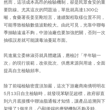
然而，這項成本高昂的檢驗機制，卻是民眾食安的重
要防線。尤其這次的問題油，單批就高達1300公
噸，食藥署長姜至剛坦言，連續製程取樣位置不同，
可能導致檢驗數值波動較大。由此可見，光靠中聯每
季抽驗遠遠不夠，中游油廠也要加強把關，否則一次
抽樣誤差就可能讓毒油蔓延市面。
民進黨立委林淑芬就具體建議，應檢討「半年驗一
次」的現行規範，改依批次、供應來源與用途，全面
提高自主檢驗頻率。
除了前端檢驗密度須加嚴，這次下游廠商南僑明明在
5月13日自主檢驗時，就發現苯駢芘超標，政府卻直
到六月底接獲中聯油脂通報才知情，讓產品追溯與下
架慢了1個半月，凸顯後端的應變機制不夠及時。