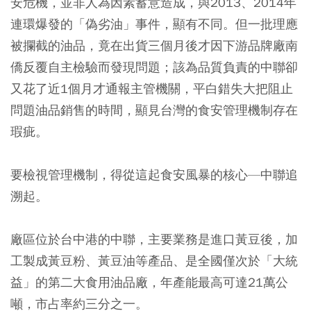
安危機，並非人為因素蓄意造成，與2013、2014年
連環爆發的「偽劣油」事件，顯有不同。但一批理應
被攔截的油品，竟在出貨三個月後才因下游品牌廠南
僑反覆自主檢驗而發現問題；該為品質負責的中聯卻
又花了近1個月才通報主管機關，平白錯失大把阻止
問題油品銷售的時間，顯見台灣的食安管理機制存在
瑕疵。
要檢視管理機制，得從這起食安風暴的核心—中聯追
溯起。
廠區位於台中港的中聯，主要業務是進口黃豆後，加
工製成黃豆粉、黃豆油等產品、是全國僅次於「大統
益」的第二大食用油品廠，年產能最高可達21萬公
噸，市占率約三分之一。