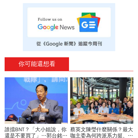
你可能還想看
誰擋BNT？「大小姐說，你
蔡英文陳瑩什麼關係？最大
還是不要買了」…郭台銘曝
咖主委為何跨派系力挺、連