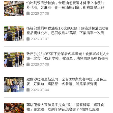
怕吃到致癌沙拉油，食用油怎麼選才健康？橄欖油、
葵花油、芝麻油…別一種油用到底，衛福部揭正解
2026-07-08
衛福部重罰中聯油脂1.6億創紀錄！致癌沙拉油232項
產品明細公布、已回收逾43萬噸...下架清單一次看
2026-07-07
致癌沙拉油257家下游業者名單曝光！食藥署啟動3措
施…北市「42所學校」被波及，幼兒園到高中職都有
2026-07-06
致癌沙拉油最新流向！全台300家業者中鏢，金色三
麥、好樂迪、國防部…各餐廳、通路業者聲明
2026-07-04
苯駢芘最大來源竟不是食用油！營養師曝「這種食
物」更危險…吃到苯駢芘怎麼辦？4招降低風險