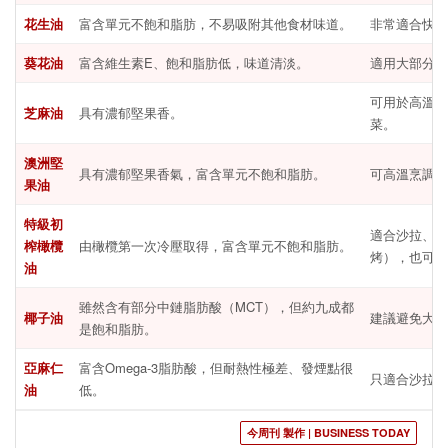
花生油
富含單元不飽和脂肪，不易吸附其他食材味道。
非常適合快炒
葵花油
富含維生素E、飽和脂肪低，味道清淡。
適用大部分料
可用於高溫料
芝麻油
具有濃郁堅果香。
菜。
澳洲堅
具有濃郁堅果香氣，富含單元不飽和脂肪。
可高溫烹調，
果油
特級初
適合沙拉、醃
榨橄欖
由橄欖第一次冷壓取得，富含單元不飽和脂肪。
烤），也可用
油
雖然含有部分中鏈脂肪酸（MCT），但約九成都
椰子油
建議避免大量
是飽和脂肪。
亞麻仁
富含Omega-3脂肪酸，但耐熱性極差、發煙點很
只適合沙拉等
油
低。
今周刊 製作 | BUSINESS TODAY