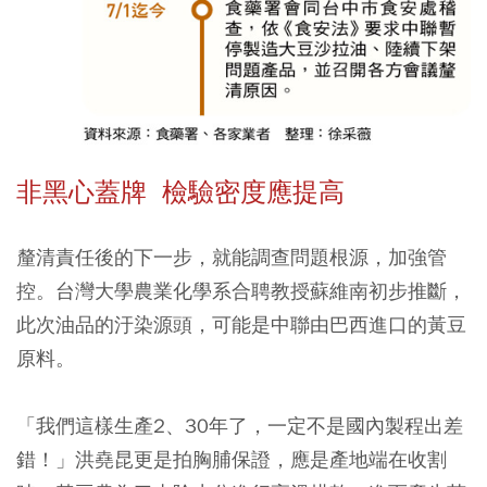
非黑心蓋牌 檢驗密度應提高
釐清責任後的下一步，就能調查問題根源，加強管
控。台灣大學農業化學系合聘教授蘇維南初步推斷，
此次油品的汙染源頭，可能是中聯由巴西進口的黃豆
原料。
「我們這樣生產2、30年了，一定不是國內製程出差
錯！」洪堯昆更是拍胸脯保證，應是產地端在收割