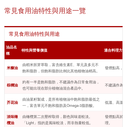
常見食用油特性與用途一覽
常見食用油特性與用途
油品名
特性與營養價值
適合料理方式
稱
由稻米胚芽萃取，富含維生素E、單元及多元不
米糠油
發煙點高，適
飽和脂肪，但飽和脂肪比例比其他植物油稍高。
約有一半是飽和脂肪，不建議作為日常食用油，
棕櫚油
不建議作為日
也可能出現在部分植物油混合產品中。
由油菜籽製成，是所有植物油中飽和脂肪最低之
芥花油
低溫、高溫料
一，富含單元不飽和脂肪及Omega-3脂肪酸。
淡味橄
由橄欖第二次壓榨取得，顏色與味道較淡。
發煙點高於特
欖油
「Light」指的是風味較淡，而非熱量較低。
理。