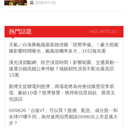
2026-07-03
熱門話題
/ HOT ARTICLES /
天氣／白海豚颱風最新路徑圖「陸警準備」！豪大雨紫
爆影響時間曝光，颱風假機率多大，10日報先看
漢光演習斷網、防空演習時間！影響範圍、交通異動…
捷運台鐵高鐵公車停駛？城鎮韌性演習不配合最高罰
15萬
顏博文從聯電到慈濟，商場老將為何會信陳昱瑄李易
儒、豪給10億？慈濟發聲：將捍衛信眾捐款、蔡英文
也說話
009826「台版VT」可以買？股價、配息、成分股…和
全球VT哪不同，為何連周冠男都說009826上市是邁大
步？