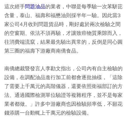
這次經手
問題油品
的業者，中聯是每季驗一次苯駢芘
含量，泰山、福壽和福懋油則採半年一驗。因此當3
家公司4月收到問題貨品時，剛好處於兩次檢驗之間
的空窗期、依法不須再驗，才讓致癌物質乘隙而入，
往消費端流竄，結果最先驗出異常的，反倒是同心圓
第三圈的福壽下游廠商南僑食品。
南僑總裁暨發言人李勘文指出，公司內有自主檢驗的
設備，在調配油品進行加工前都會逐批抽樣，「這除
了需要上千萬元的高階儀器，還要依照衛福部訂的方
法、通過國際檢測單位驗證等複雜程序，並不是每家
業者都做。」許多中游廠商也因檢驗頻率低，不願花
錢添購一台動輒上千萬元的檢驗設備。