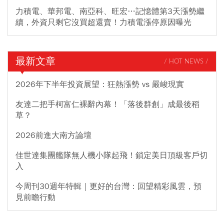
力積電、華邦電、南亞科、旺宏…記憶體第3天漲勢繼
續，外資只剩它沒買超還賣！力積電漲停原因曝光
最新文章
/ HOT NEWS /
2026年下半年投資展望：狂熱漲勢 vs 嚴峻現實
友達二把手柯富仁裸辭內幕！「落後群創」成最後稻
草？
2026前進大南方論壇
佳世達集團艦隊無人機小隊起飛！鎖定美日頂級客戶切
入
今周刊30週年特輯｜更好的台灣：回望精彩風雲，預
見前瞻行動