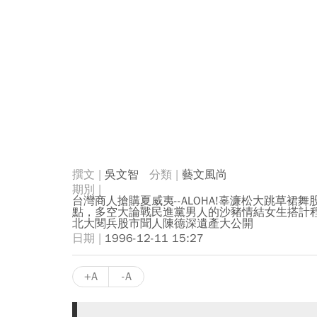
吳文智
藝文風尚
台灣商人搶購夏威夷--ALOHA!辜濂松大跳草裙
點，多空大論戰民進黨男人的沙豬情結女生搭計
北大閱兵股市聞人陳德深遺產大公開
1996-12-11 15:27
+A
-A