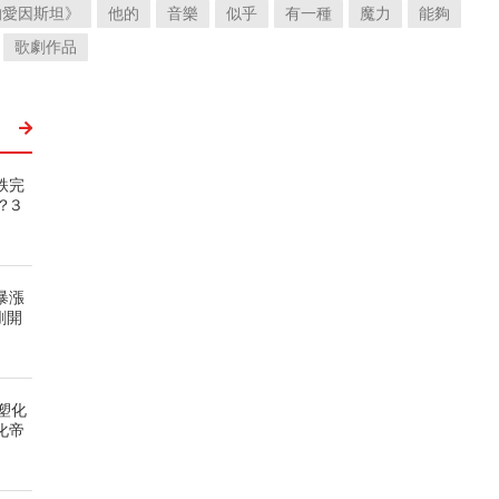
的愛因斯坦》
他的
音樂
似乎
有一種
魔力
能夠
歌劇作品
跌完
？3
暴漲
剛開
塑化
化帝