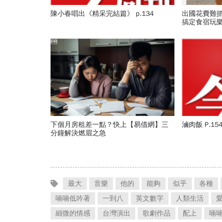
陳小春唱出《精采完結篇》 p.134
出國花費難
搞定食宿玩
PR
下個月房租差一點？快上【易借網】三
滷肉飯 P.15
分鐘解決燃眉之急
最大
音樂
他的
能夠
似乎
各種
喃喃低吟著
一到八
英文數字
人類生活
細微的情感
台灣演出
歌劇作品
配上
喃