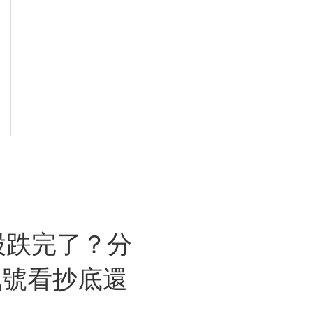
股跌完了？分
訊號看抄底還