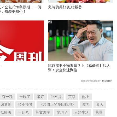
抓？全包式海島假期，一價
兒時的美好 紅糟飄香
樂，省錢更省心！
PR
4
臨時需要小額週轉？上【易借網】找人
幫！資金快速到位
Recommended by
有一種
呈現了
嗜好
並不是
荒謬
配上
愛因斯坦
拉小提琴
《沙灘上的愛因斯坦》
魔力
放大
喃低吟著
一到八
英文數字
呈現了
人類生活
荒謬