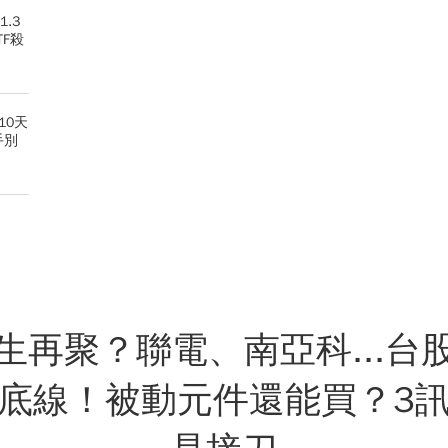
.3
TF殺
10天
手別
生再聚？聯電、南亞科...台
底線！被動元件還能買？3