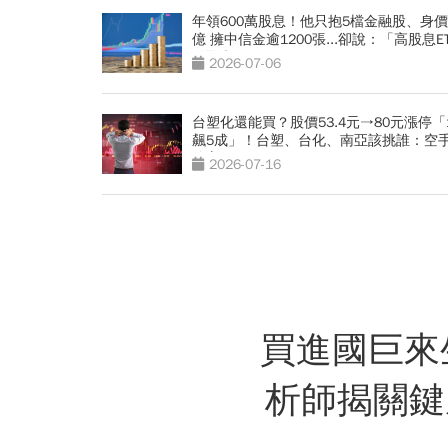
年領600萬股息！他只抱5檔金融股、身價1
億 擁中信金逾1200張...卻說：「高股息E
雞取卵！」
2026-07-06
台塑化還能買？股價53.4元→80元漲停「
飆5成」！台塑、台化、南亞該挑誰：空
追它
2026-07-16
買進國巨來
析師揭關鍵