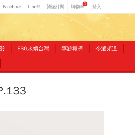
0
齡
ESG永續台灣
專題報導
今選頻道
133