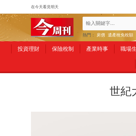
在今天看見明天
熱門：
房價
遺產稅免稅額
投資理財
保險稅制
產業時事
職場
世紀