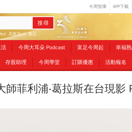
搜尋
fed
高股息etf
美元
生活
今周大耳朵 Podcast
富足今周起
幸福熟
存股助理
今周學堂
訂購優惠
活動報名
大師菲利浦‧葛拉斯在台現影 P.