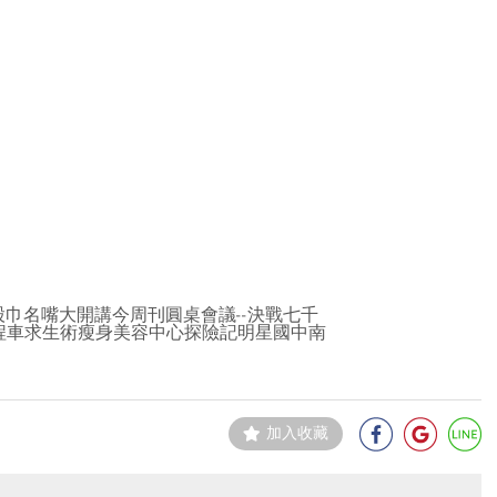
舞股巾名嘴大開講今周刊圓桌會議--決戰七千
程車求生術瘦身美容中心探險記明星國中南
加入收藏