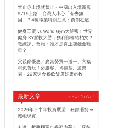
禁止你出境就禁止…中國出入境新規
9/15上路，台灣人小心「有去無
回」？4種職業特別注意：前例在這
健身工廠 vs World Gym大解密！世界
健身-KY營收大勝，獲利卻輸給柏文？
教練課、會籍…誰才是真正賺錢金雞
母？
父親節優惠／麥當勞買一送一、六福
村免費玩！必勝客、肯德基、遊樂
園…29家速食餐飲飯店好康必收
最新文章
/ HOT NEWS /
2026年下半年投資展望：狂熱漲勢 vs
嚴峻現實
友達二把手柯富仁裸辭內幕！「落後