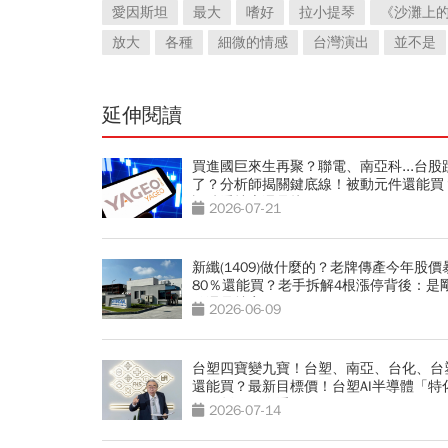
愛因斯坦
最大
嗜好
拉小提琴
《沙灘上
放大
各種
細微的情感
台灣演出
並不是
延伸閱讀
買進國巨來生再聚？聯電、南亞科...台股
了？分析師揭關鍵底線！被動元件還能買
訊號看抄底還是接刀
2026-07-21
新纖(1409)做什麼的？老牌傳產今年股價
80％還能買？老手拆解4根漲停背後：是
始還是炒完了？
2026-06-09
台塑四寶變九寶！台塑、南亞、台化、台
還能買？最新目標價！台塑AI半導體「特
國」版圖一次看
2026-07-14