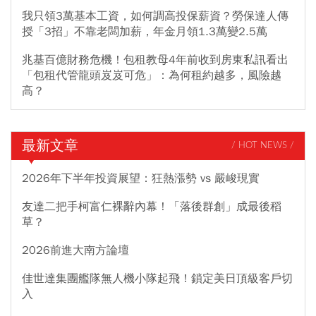
我只領3萬基本工資，如何調高投保薪資？勞保達人傳
授「3招」不靠老闆加薪，年金月領1.3萬變2.5萬
兆基百億財務危機！包租教母4年前收到房東私訊看出
「包租代管龍頭岌岌可危」：為何租約越多，風險越
高？
最新文章
/ HOT NEWS /
2026年下半年投資展望：狂熱漲勢 vs 嚴峻現實
友達二把手柯富仁裸辭內幕！「落後群創」成最後稻
草？
2026前進大南方論壇
佳世達集團艦隊無人機小隊起飛！鎖定美日頂級客戶切
入