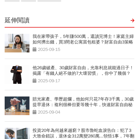
延伸閱讀
我在家帶孩子，5年賺500萬，還讀完博士！家庭主婦
如何擠出錢，買3間老公寓當包租婆？財富自由3策略
2025-09-15
他26歲破產、30歲財富自由，光靠利息就能過日子！
揭露「有錢人絕不做的7大壞習慣」，你中了幾個？
2025-09-17
賠光家產、學歷超爛，他如何只花7年存3千萬，30歲
提早退休：複利很棒但要等幾十年，快速財富自由秘
密是它
2025-09-04
投資20年為何越來越窮？股市魯蛇血淚告白：犯了3
大致命錯誤，退休金312萬變280萬...領悟1事，7年翻