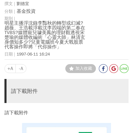
劉德宜
基金投資
明星主播浮沈錄李豔秋的轉型或幻滅?
趙薇、王浩載浮載沈李四端的第二春在
TVBS?媒體寵兒璩美鳳的理財觀透視宋
楚瑜的媒體收編術「心靈大師」林清玄
身價知多少?兒童電腦班今夏大戰股票
代客操作即將「代你操作」
1997-06-11 16:24
+A
-A
加入收藏
請下載附件
請下載附件