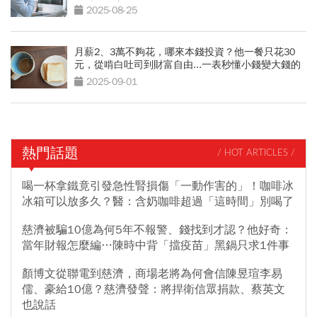
身財務自由
2025-08-25
月薪2、3萬不夠花，哪來本錢投資？他一餐只花30
元，從啃白吐司到財富自由...一表秒懂小錢變大錢的
關鍵
2025-09-01
熱門話題
/ HOT ARTICLES /
喝一杯拿鐵竟引發急性腎損傷「一動作害的」！咖啡冰
冰箱可以放多久？醫：含奶咖啡超過「這時間」別喝了
慈濟被騙10億為何5年不報警、錢找到才認？他好奇：
當年財報怎麼編…陳時中背「擋疫苗」黑鍋只求1件事
顏博文從聯電到慈濟，商場老將為何會信陳昱瑄李易
儒、豪給10億？慈濟發聲：將捍衛信眾捐款、蔡英文
也說話