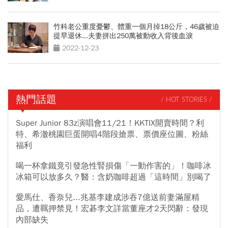
竹科老公重度憂鬱、體重一個月掉18公斤，46歲被迫
提早退休...夫妻拼出250萬被動收入背後血淚
2022-12-23
熱門話題
/ HOT STORIES /
Super Junior 83z演唱會11/21！KKTIX開賣時間？利
特、希澈桃園巨蛋開唱4階段搶票、票價座位圖、粉絲
福利
喝一杯拿鐵竟引發急性腎損傷「一動作害的」！咖啡冰
冰箱可以放多久？醫：含奶咖啡超過「這時間」別喝了
愛馬仕、香奈兒...兆基李建成涉吞7億送前妻滿屋精
品，遭羈押禁見！宏碁李文詳當董座才2天閃辭：發現
內部缺失