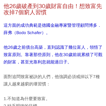
他26
歲破產到30
歲財富自由！想致富先
改掉7
個窮人習慣
這方面的成功典範是德國金融專家暨管理顧問博多．
薛弗（Bodo Schafer）。
他26歲之前債台高築，直到認識了幾位富人，領悟了
致富原則。靠著那些原則，他在30歲前就累積了可觀
的財富，甚至光靠利息就能過日子。
面對追問致富祕訣的人們，他強調必須戒掉以下7種
讓人越來越窮的壞習慣：
1.不知道為什麼要致富。
2.缺乏明確的目標。