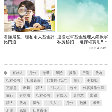
看懂晨星、理柏兩大基金評
退役冠軍基金經理人鐘振寧
比門道
私房秘招— 選擇權實用5招
搶錢術
Ads by
有錢人
身分
考量
風險
操作
所謂
代為
投顧公司
社會責任
代客操作公司
靠行
有執照
更願意
出錢
請人
「法人」
包袱
代客操作公司
靠行
有執照
投顧公司
有錢人
更願意
出錢
請人
代為
操作
「法人」
身分
包袱
考量
所謂
風險
社會責任