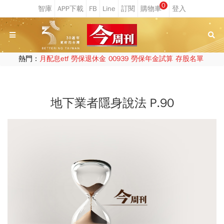
0
熱門：
月配息etf
勞保退休金
00939
勞保年金試算
存股名單
地下業者隱身說法 P.90