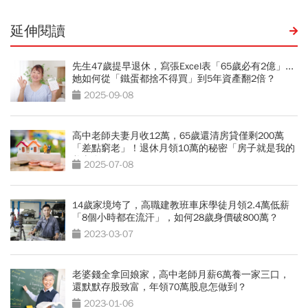
延伸閱讀
先生47歲提早退休，寫張Excel表「65歲必有2億」...
她如何從「鐵蛋都捨不得買」到5年資產翻2倍？
2025-09-08
高中老師夫妻月收12萬，65歲還清房貸僅剩200萬
「差點窮老」！退休月領10萬的秘密「房子就是我的
養老金」
2025-07-08
14歲家境垮了，高職建教班車床學徒月領2.4萬低薪
「8個小時都在流汗」，如何28歲身價破800萬？
2023-03-07
老婆錢全拿回娘家，高中老師月薪6萬養一家三口，
還默默存股致富，年領70萬股息怎做到？
2023-01-06