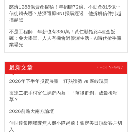
慈濟1288億資產揭秘！年捐贈72億、不動產815億…
信徒錢去哪？慈濟還原BNT採購經過，他拆解信件批越
描越黑
不是工程師，年薪也有330萬！黃仁勳指路4種金飯
碗：免大學畢、人人有機會過優渥生活…AI時代搶手職
業曝光
最新文章
/ HOT NEWS /
2026年下半年投資展望：狂熱漲勢 vs 嚴峻現實
友達二把手柯富仁裸辭內幕！「落後群創」成最後稻
草？
2026前進大南方論壇
佳世達集團艦隊無人機小隊起飛！鎖定美日頂級客戶切
入