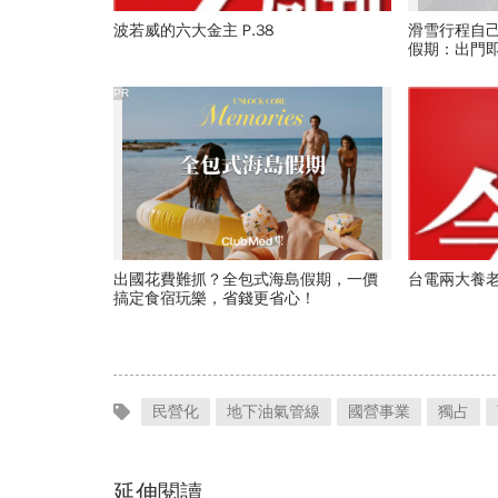
波若威的六大金主 P.38
滑雪行程自
假期：出門
爆表！
PR
出國花費難抓？全包式海島假期，一價
台電兩大養老院
搞定食宿玩樂，省錢更省心！
民營化
地下油氣管線
國營事業
獨占
延伸閱讀