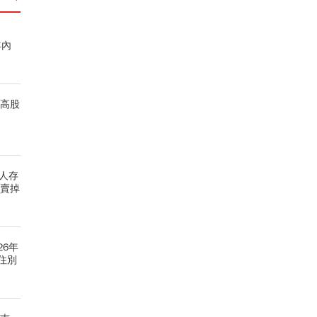
年內
！高股
達人存
，賣掉
26年
住別