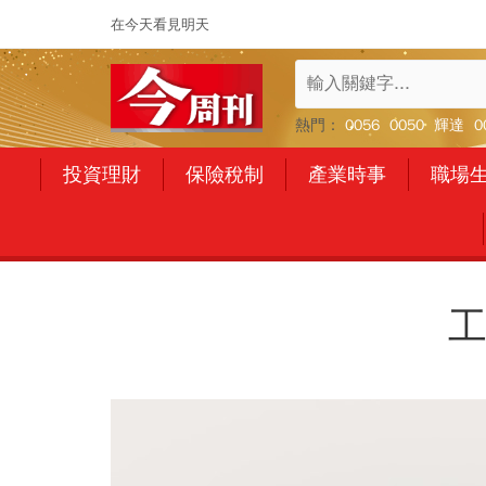
在今天看見明天
熱門：
0056
0050
輝達
0
投資理財
保險稅制
產業時事
職場
工