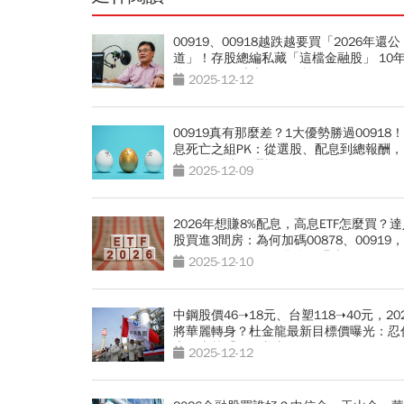
00919、00918越跌越要買「2026年還公
道」！存股總編私藏「這檔金融股」 10
能配75元，成本降至銅板價
2025-12-12
00919真有那麼差？1大優勢勝過00918
息死亡之組PK：從選股、配息到總報酬，
2026存股卡位選誰好？
2025-12-09
2026年想賺8%配息，高息ETF怎麼買？
股買進3間房：為何加碼00878、00919
00940、00939...口袋名單曝光
2025-12-10
中鋼股價46➝18元、台塑118➝40元，20
將華麗轉身？杜金龍最新目標價曝光：忍
賣，坐等「歹子養老爸」
2025-12-12