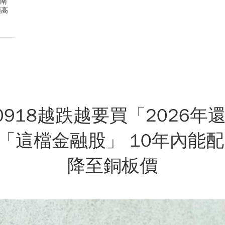
華南
領高
00918越跌越要買「2026
「這檔金融股」 10年內能配
降至銅板價