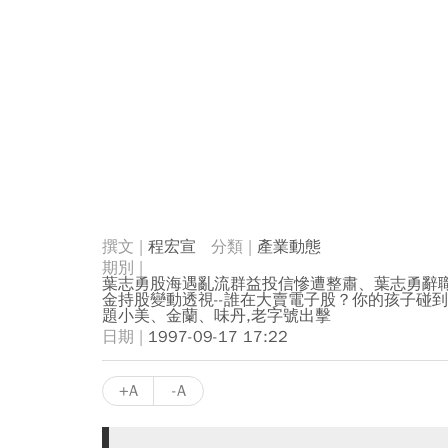
程宏宣
產業動態
葉志勇股海遇亂流群益投信慘遭整肅、葉志勇辭職
金持股變動透視--誰在大賣電子股？你的孩子碰到
題小美、金蘭、味丹,老字號出擊
1997-09-17 17:22
+A
-A