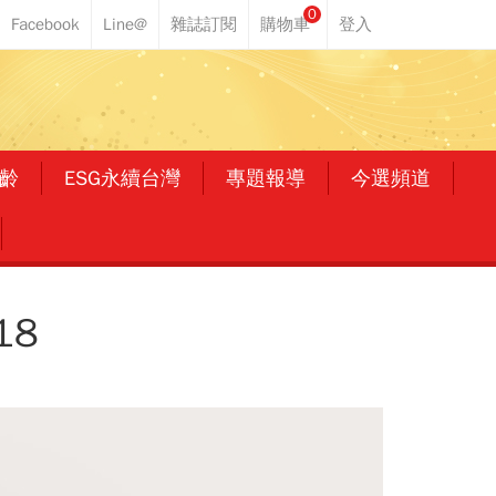
0
齡
ESG永續台灣
專題報導
今選頻道
18