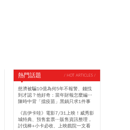
熱門話題
/ HOT ARTICLES /
慈濟被騙10億為何5年不報警、錢找
到才認？他好奇：當年財報怎麼編…
陳時中背「擋疫苗」黑鍋只求1件事
《吉伊卡哇》電影7/31上映！威秀影
城特典、預售套票…販售資訊整理，
討伐棒+小卡必收、上映戲院一文看