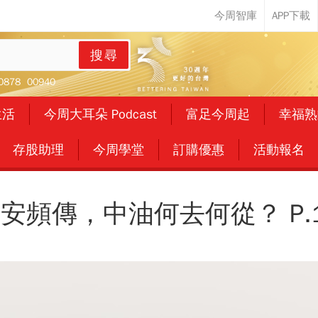
搜尋
0878
00940
生活
今周大耳朵 Podcast
富足今周起
幸福熟
存股助理
今周學堂
訂購優惠
活動報名
安頻傳，中油何去何從？ P.