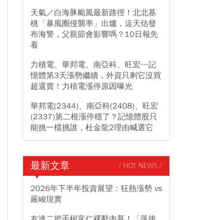
天氣／白海豚颱風最新路徑！北北基
桃「暴風圈侵襲率」出爐，這天估發
布海警，父親節會影響嗎？10日報先
看
力積電、華邦電、南亞科、旺宏…記
憶體第3天漲勢繼續，外資只剩它沒買
超還賣！力積電漲停原因曝光
華邦電(2344)、南亞科(2408)、旺宏
(2337)第二根漲停穩了？記憶體股只
能挑一檔挑誰，杜金龍2理由喊選它
最新文章
/ HOT NEWS /
2026年下半年投資展望：狂熱漲勢 vs
嚴峻現實
友達二把手柯富仁裸辭內幕！「落後