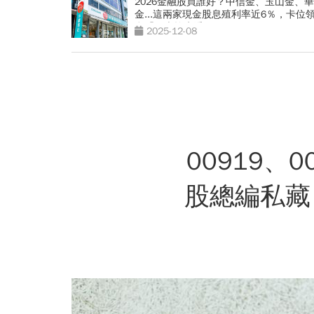
2026金融股買誰好？中信金、玉山金、
金...這兩家現金股息殖利率近6％，卡位
息「一表搶先看」
2025-12-08
00919、
股總編私藏