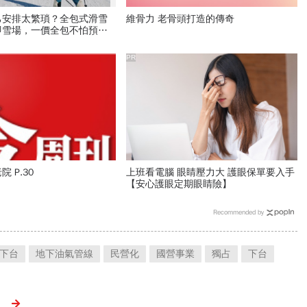
己安排太繁瑣？全包式滑雪
維骨力 老骨頭打造的傳奇
即雪場，一價全包不怕預算
PR
 P.30
上班看電腦 眼睛壓力大 護眼保單要入手
【安心護眼定期眼睛險】
Recommended by
下台
地下油氣管線
民營化
國營事業
獨占
下台