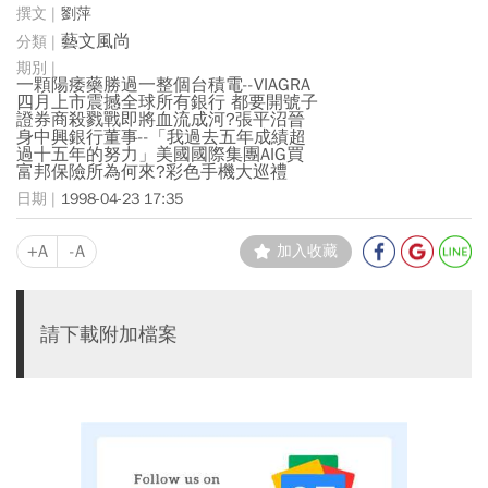
劉萍
藝文風尚
一顆陽痿藥勝過一整個台積電--VIAGRA
四月上市震撼全球所有銀行 都要開號子
證券商殺戮戰即將血流成河?張平沼晉
身中興銀行董事--「我過去五年成績超
過十五年的努力」美國國際集團AIG買
富邦保險所為何來?彩色手機大巡禮
1998-04-23 17:35
+A
-A
加入收藏
請下載附加檔案