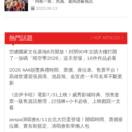
「同島一命」共識、還與證嚴視訊
2022-09-13
熱門話題
/ HOT ARTICLES /
空總國家文化基地8月開放！封閉90年古蹟大樓打開
了…加碼「晴空季2026」這天登場，16件作品必看
2026 AAA頒獎典禮時間、票價、座位表、售票平台！
高雄世運迎張員瑛、池昌旭、金宣虎…卡司名單不斷更
新
《吉伊卡哇》電影7/31上映！威秀影城特典、預售套
票…販售資訊整理，討伐棒+小卡必收、上映戲院一文
看
aespa演唱會8/11台北大巨蛋登場！開唱時間、票價座
位圖、實名制規定、演唱會歌單懶人包