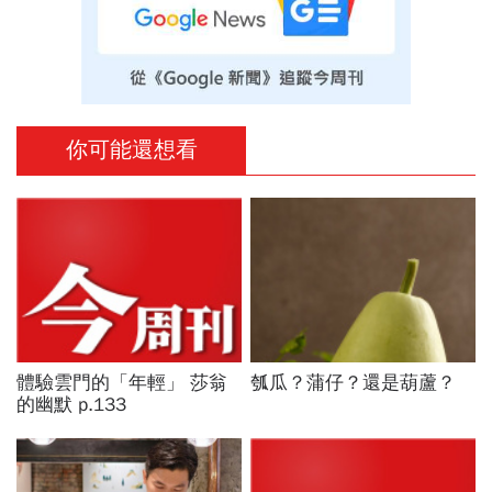
你可能還想看
體驗雲門的「年輕」 莎翁
瓠瓜？蒲仔？還是葫蘆？
的幽默 p.133