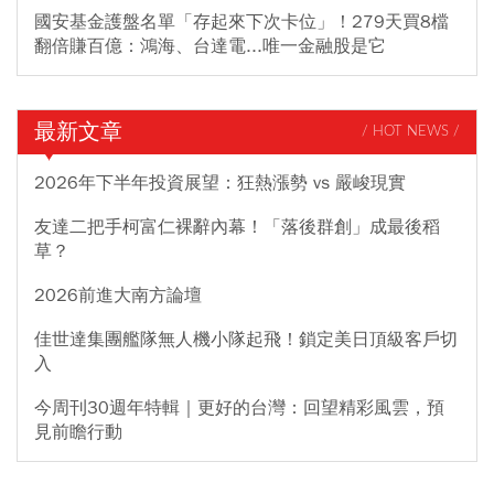
國安基金護盤名單「存起來下次卡位」！279天買8檔
翻倍賺百億：鴻海、台達電...唯一金融股是它
最新文章
/ HOT NEWS /
2026年下半年投資展望：狂熱漲勢 vs 嚴峻現實
友達二把手柯富仁裸辭內幕！「落後群創」成最後稻
草？
2026前進大南方論壇
佳世達集團艦隊無人機小隊起飛！鎖定美日頂級客戶切
入
今周刊30週年特輯｜更好的台灣：回望精彩風雲，預
見前瞻行動