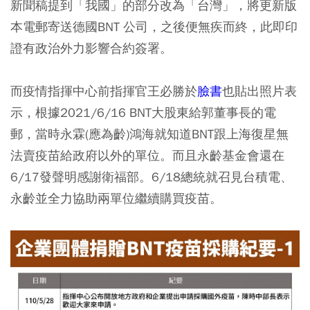
新聞稿提到「我國」的部分改為「台灣」，將更新版
本電郵寄送德國BNT 公司，之後便無疾而終，此即印
證有政治外力影響合約簽署。
而疫情指揮中心前指揮官王必勝於
臉書
也貼出照片表
示，根據2021/6/16 BNT大股東給郭董事長的電
郵，當時永霖(應為齡)鴻海就知道BNT跟上海復星無
法賣疫苗給政府以外的單位。而且永齡基金會還在
6/17發聲明感謝衛福部。6/18總統就召見台積電、
永齡並全力協助兩單位繼續購買疫苗。