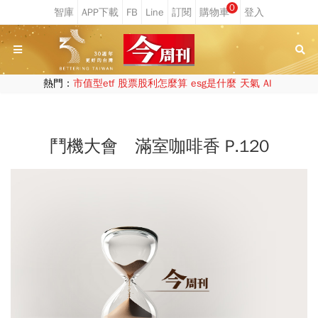
0
熱門：
市值型etf
股票股利怎麼算
esg是什麼
天氣
AI
鬥機大會 滿室咖啡香 P.120