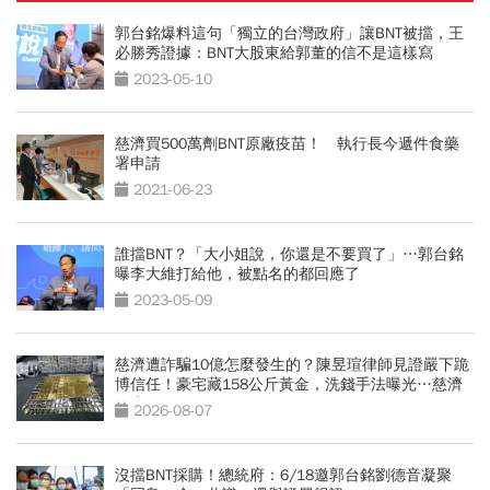
郭台銘爆料這句「獨立的台灣政府」讓BNT被擋，王
必勝秀證據：BNT大股東給郭董的信不是這樣寫
2023-05-10
慈濟買500萬劑BNT原廠疫苗！ 執行長今遞件食藥
署申請
2021-06-23
誰擋BNT？「大小姐說，你還是不要買了」…郭台銘
曝李大維打給他，被點名的都回應了
2023-05-09
慈濟遭詐騙10億怎麼發生的？陳昱瑄律師見證嚴下跪
博信任！豪宅藏158公斤黃金，洗錢手法曝光…慈濟
回應了
2026-08-07
沒擋BNT採購！總統府：6/18邀郭台銘劉德音凝聚