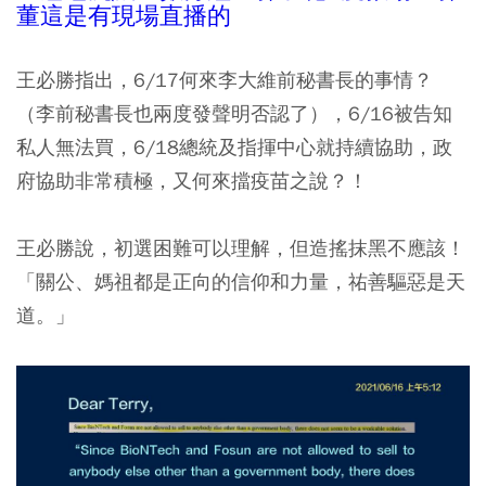
董這是有現場直播的
王必勝指出，6/17何來李大維前秘書長的事情？
（李前秘書長也兩度發聲明否認了），6/16被告知
私人無法買，6/18總統及指揮中心就持續協助，政
府協助非常積極，又何來擋疫苗之說？！
王必勝說，初選困難可以理解，但造搖抹黑不應該！
「關公、媽祖都是正向的信仰和力量，祐善驅惡是天
道。」