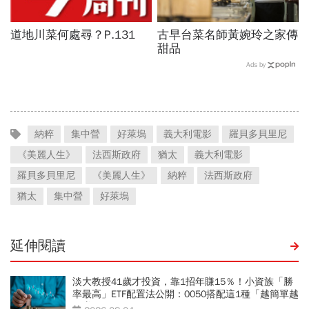
道地川菜何處尋？P.131
古早台菜名師黃婉玲之家傳
甜品
Ads by
納粹
集中營
好萊塢
義大利電影
羅貝多貝里尼
《美麗人生》
法西斯政府
猶太
義大利電影
羅貝多貝里尼
《美麗人生》
納粹
法西斯政府
猶太
集中營
好萊塢
延伸閱讀
淡大教授41歲才投資，靠1招年賺15％！小資族「勝
率最高」ETF配置法公開：0050搭配這1種「越簡單越
好賺」