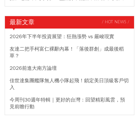
最新文章
/ HOT NEWS /
2026年下半年投資展望：狂熱漲勢 vs 嚴峻現實
友達二把手柯富仁裸辭內幕！「落後群創」成最後稻
草？
2026前進大南方論壇
佳世達集團艦隊無人機小隊起飛！鎖定美日頂級客戶切
入
今周刊30週年特輯｜更好的台灣：回望精彩風雲，預
見前瞻行動