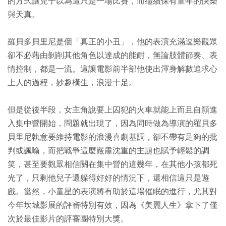
的方式讓兒子以為這只是一場比賽，而繼續保有童年的快樂
與天真。
羅貝多貝里尼是個「真正的小丑」，他的表演充滿逗樂觀眾
卻不必藉由剝削其他角色以達成的能耐，無論肢體節奏、表
情控制，都是一流。這讓電影前半部他使出渾身解數追求心
上人的過程，妙趣橫生，浪漫十足。
但是從後半段，女主角說要上囚犯的火車就能上而且自願進
入集中營開始，問題就出現了，因為同時做為導演的羅貝多
貝里尼執意要維持電影的浪漫喜劇基調，卻不帶有足夠的批
判或諷喻，而把戰爭這麼嚴肅沈重的主題也賦予輕鬆的調
笑，甚至要觀眾相信關在集中營的這幾年，在其他小孩都死
光了，只剩他兒子還躲得好好的情況下，還相信這只是遊
戲。當然，小童星的表演將有助於這場催眠的進行，尤其對
今年坎城影展的評審特別有效，因為《美麗人生》拿下了僅
次於最佳影片的評審團特別大獎。