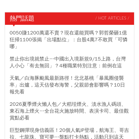
熱門話題
/ HOT ARTICLES /
0050賺1200萬還不賣？現在還能買嗎？郭哲榮砸1億
狂掃1100張揭「出場點位」：台股4萬7不敢買「可憐
哪」
禁止你出境就禁止…中國出入境新規9/15上路，台灣
人小心「有去無回」？4種職業特別注意：前例在這
天氣／白海豚颱風最新路徑！北北基桃「暴風圈侵襲
率」出爐，這天估發布海警，父親節會影響嗎？10日
報先看
2026夏季煙火懶人包／大稻埕煙火、淡水漁人碼頭、
東石海上煙火…全台花火施放時間、表演卡司、最佳觀
賞點必看
巨型鋼彈現身信義區！20個人氣IP登場，航海王、哥吉
拉、七龍珠、寶可夢…盤點打卡熱點，活動只到這天