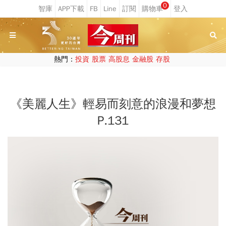
0
熱門：
投資
股票
高股息
金融股
存股
《美麗人生》輕易而刻意的浪漫和夢想
P.131