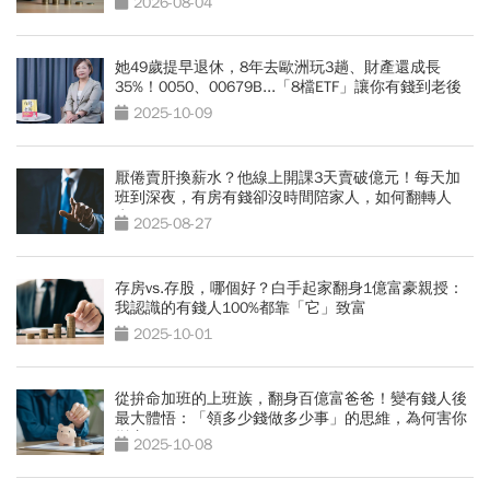
2026-08-04
她49歲提早退休，8年去歐洲玩3趟、財產還成長
35%！0050、00679B...「8檔ETF」讓你有錢到老後
2025-10-09
厭倦賣肝換薪水？他線上開課3天賣破億元！每天加
班到深夜，有房有錢卻沒時間陪家人，如何翻轉人
生？
2025-08-27
存房vs.存股，哪個好？白手起家翻身1億富豪親授：
我認識的有錢人100%都靠「它」致富
2025-10-01
從拚命加班的上班族，翻身百億富爸爸！變有錢人後
最大體悟：「領多少錢做多少事」的思維，為何害你
變窮？
2025-10-08