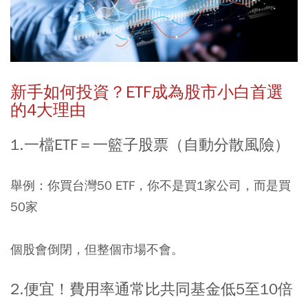
新手如何投資？
ETF
成為股市小白首選
的
4
大理由
1.
一檔
ETF
＝一籃子股票（自動分散風險）
舉例：你買台灣50 ETF，你不是買1家公司，而是買
50家
個股會倒閉，但整個市場不會。
2.便宜！費用率通常比共同基金低
5
至
10
倍