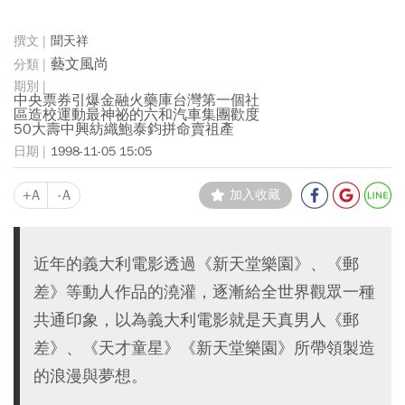
聞天祥
藝文風尚
中央票券引爆金融火藥庫台灣第一個社
區造校運動最神祕的六和汽車集團歡度
50大壽中興紡織鮑泰鈞拼命賣祖產
1998-11-05 15:05
+A
-A
加入收藏
近年的義大利電影透過《新天堂樂園》、《郵
差》等動人作品的澆灌，逐漸給全世界觀眾一種
共通印象，以為義大利電影就是天真男人《郵
差》、《天才童星》《新天堂樂園》所帶領製造
的浪漫與夢想。