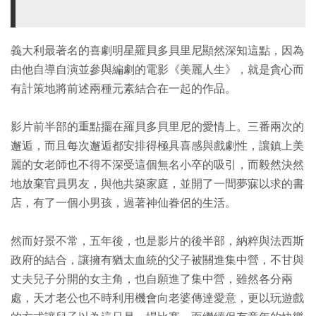
義大利最著名的喜劇明星羅貝多貝里尼顯然深知這點，因為
由他自導自演並參與編劇的電影《美麗人生》，就是貪心而
有計策地將前述兩種元素結合在一起的作品。
影片前半部的重點擺在羅貝多貝里尼的愛情上。三番兩次的
邂逅，而且每次邂逅都安排得極具喜感與戲劇性，讓鎮上美
麗的女老師也不得不深受這個無名小卒的吸引，而毅然決然
地放棄官員男友，與他共築家庭，並開了一間夢寐以求的書
店，有了一個小男孩，過著神仙眷侶的生活。
然而好景不常，五年後，也是影片的後半部，納粹與法西斯
政府的結合，讓擁有猶太血統的父子被關進集中營，不甘與
丈夫兒子分開的女主角，也自願進了集中營，雖然各分兩
處，天才老公也不時利用機會向老婆傳達愛意，更以玩遊戲