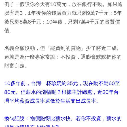
例子：假設你今天有10萬元，放在銀行不動。如果通
膨率是3，1年後你的錢購買力就只剩9萬7千元；5年
後只剩8萬6千元；10年後，只剩7萬4千元的實質價
值。
名義金額沒動，但「能買到的實物」少了將近三成。
這就是為什麼專家常說：不投資，通膨會默默把你的
財富刮走。
10
多年前，台灣一杯珍奶約
35
元，現在動不動
60
至
80
元。但薪水的漲幅呢？根據主計總處，近
20
年台
灣平均薪資成長率遠低於生活支出成長率。
換句話說：物價跑得比薪水快。若你不投資，薪水的