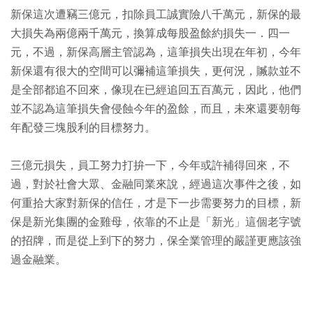
新保這次遭竊三億元，扣除員工誠實險八千萬元，新保的最
大損失為兩億兩千萬元，換算成每股盈餘約損失一．四一
元，不過，新保高層主管認為，這筆損失出現在年初，今年
新保還有很大的空間可以彌補這筆損失，更何況，贓款並不
是全部都追不回來，像現在已經追回五百萬元，因此，他們
並不認為這筆損失會侵蝕今年的盈餘，而且，未來還要朝每
年配發三塊股利的目標努力。
三億元損失，員工努力打拚一下，今年或許補得回來，不
過，對於社會大眾、金融同業來說，經過這次事件之後，如
何重拾大家對新保的信任，才是下一步需要努力的目標，新
保是新光集團的金雞母，依靠的不止是「新光」這個老字號
的招牌，而是從上到下的努力，保全業管理的嚴謹更應該強
過金融業。