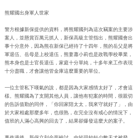
熊耀國出身軍人世家
警方根據新保提供的資料，將熊耀國列為這次竊案的主要涉
案人，並懸賞百萬元抓人，新保高級主管指出，熊耀國會出
事十分意外，因為熊在新保已經待了十四年，熊的岳父是將
軍退伍、岳母是上校退伍，熊妻蕭小莉也是政戰學校畢業，
熊本身也是士官長退伍，家庭十分單純，十多年來工作表現
十分盡職，才會讓他管金庫這麼重要的單位。
一位主管私下嘆氣的說，都是因為大家感情太好了，才會這
樣。熊耀國為了支開其他人員，讓他有犯案的時間，很親切
的告訴值勤的同伴，「你回家陪太太，我來守就好了」，由
於大家相處那麼多年，也很熟，在完全沒有戒心的情況下，
值班的人滿心高興的回去了，結果卻爆發這麼大的案子。
事件過後，新保立刻全面檢討，由於現鈔短少數天才被發