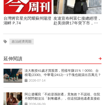
政治經濟周期
延伸閱讀
淡大教授41歲才買股票，照樣年賺15％！0050、台
積電(2330)、中華電(2412)…1千塊也能滾出百萬元？
懶人投資4組合
2026-07-14
阿公遺囑寫「不給逆孫財產」竟無效？不認祖、住院
不聞問都沒法「剝奪繼承」，但這招讓他遺產直接砍
半
2026-06-09