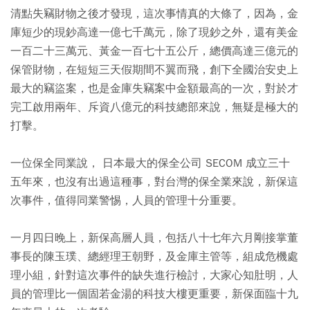
清點失竊財物之後才發現，這次事情真的大條了，因為，金
庫短少的現鈔高達一億七千萬元，除了現鈔之外，還有美金
一百二十三萬元、黃金一百七十五公斤，總價高達三億元的
保管財物，在短短三天假期間不翼而飛，創下全國治安史上
最大的竊盜案，也是金庫失竊案中金額最高的一次，對於才
完工啟用兩年、斥資八億元的科技總部來說，無疑是極大的
打擊。
一位保全同業說， 日本最大的保全公司 SECOM 成立三十
五年來，也沒有出過這種事，對台灣的保全業來說，新保這
次事件，值得同業警惕，人員的管理十分重要。
一月四日晚上，新保高層人員，包括八十七年六月剛接掌董
事長的陳玉璞、總經理王朝野，及金庫主管等，組成危機處
理小組，針對這次事件的缺失進行檢討，大家心知肚明，人
員的管理比一個固若金湯的科技大樓更重要，新保面臨十九