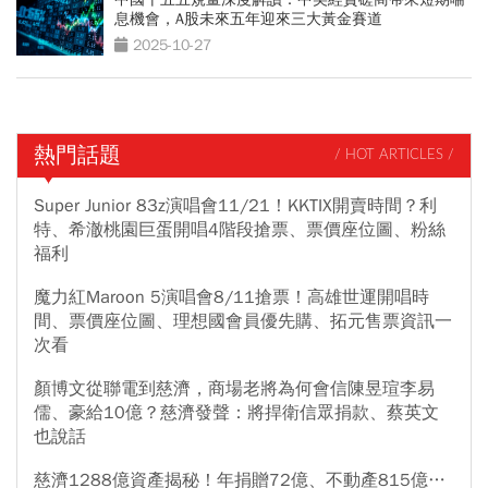
息機會，A股未來五年迎來三大黃金賽道
2025-10-27
熱門話題
/ HOT ARTICLES /
Super Junior 83z演唱會11/21！KKTIX開賣時間？利
特、希澈桃園巨蛋開唱4階段搶票、票價座位圖、粉絲
福利
魔力紅Maroon 5演唱會8/11搶票！高雄世運開唱時
間、票價座位圖、理想國會員優先購、拓元售票資訊一
次看
顏博文從聯電到慈濟，商場老將為何會信陳昱瑄李易
儒、豪給10億？慈濟發聲：將捍衛信眾捐款、蔡英文
也說話
慈濟1288億資產揭秘！年捐贈72億、不動產815億…