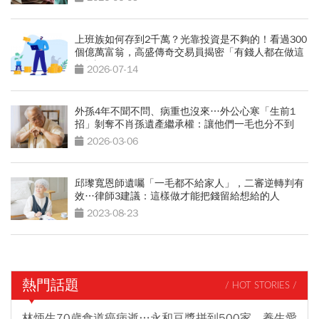
上班族如何存到2千萬？光靠投資是不夠的！看過300
個億萬富翁，高盛傳奇交易員揭密「有錢人都在做這
2件事」
2026-07-14
外孫4年不聞不問、病重也沒來…外公心寒「生前1
招」剝奪不肖孫遺產繼承權：讓他們一毛也分不到
2026-03-06
邱瓈寬恩師遺囑「一毛都不給家人」，二審逆轉判有
效…律師3建議：這樣做才能把錢留給想給的人
2023-08-23
熱門話題
/ HOT STORIES /
林炳生70歲食道癌病逝…永和豆漿拼到500家、養生愛