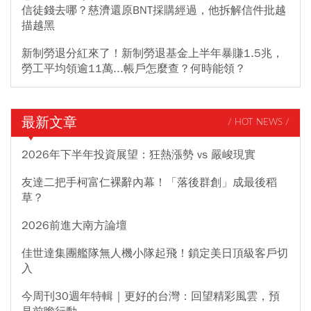
信徒錢去哪？慈濟還原BNT採購經過，他拆解信件批越
描越黑
新制勞退分紅來了！新制勞退基金上半年暴賺1.5兆，
勞工平均領逾11萬...帳戶怎麼查？何時能領？
最新文章
/ HOT NEWS /
2026年下半年投資展望：狂熱漲勢 vs 嚴峻現實
友達二把手柯富仁裸辭內幕！「落後群創」成最後稻
草？
2026前進大南方論壇
佳世達集團艦隊無人機小隊起飛！鎖定美日頂級客戶切
入
今周刊30週年特輯｜更好的台灣：回望精彩風雲，預