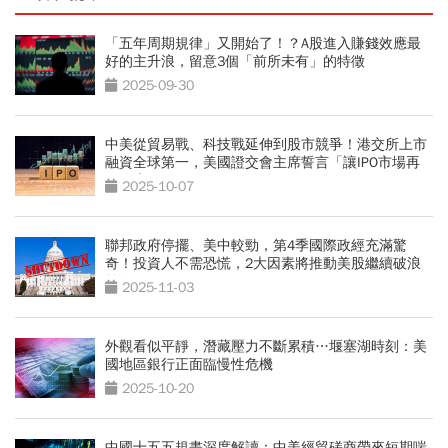
「五年周期規律」又開始了！？A股進入賺錢效應最
好的主升浪，留意3個「前所未有」的特徵
2025-09-30
中美從貿易戰、科技戰延伸到股市競爭！港交所上市
融資全球第一，美國證交會主席誓言「讓IPO市場再
次偉大」
2025-10-07
聯邦政府停擺、美中較勁，第4季國際政經充滿驚
奇！投資人不需恐慌，2大因素將推動美股繼續破浪
前進
2025-11-03
外觀看似平靜，潛藏壓力不斷累積…堰塞湖時刻：美
國地區銀行正面臨慢性危機
2025-10-20
中國十五五規畫深度解讀：中美經貿磋商帶來短期喘