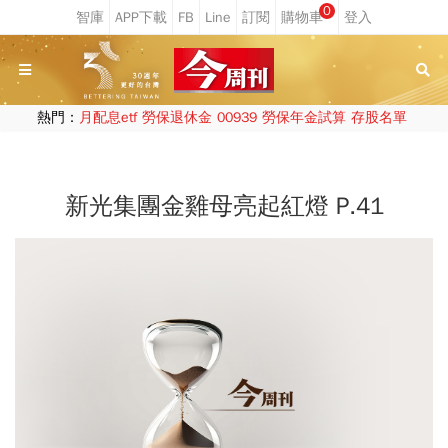
0
熱門：
月配息etf
勞保退休金
00939
勞保年金試算
存股名單
新光集團金雞母亮起紅燈 P.41