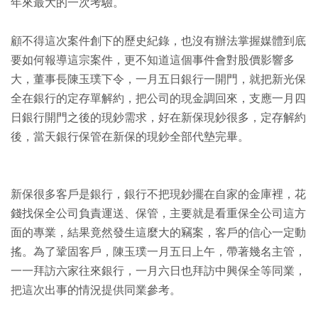
年來最大的一次考驗。
顧不得這次案件創下的歷史紀錄，也沒有辦法掌握媒體到底
要如何報導這宗案件，更不知道這個事件會對股價影響多
大，董事長陳玉璞下令，一月五日銀行一開門，就把新光保
全在銀行的定存單解約，把公司的現金調回來，支應一月四
日銀行開門之後的現鈔需求，好在新保現鈔很多，定存解約
後，當天銀行保管在新保的現鈔全部代墊完畢。
新保很多客戶是銀行，銀行不把現鈔擺在自家的金庫裡，花
錢找保全公司負責運送、保管，主要就是看重保全公司這方
面的專業，結果竟然發生這麼大的竊案，客戶的信心一定動
搖。為了鞏固客戶，陳玉璞一月五日上午，帶著幾名主管，
一一拜訪六家往來銀行，一月六日也拜訪中興保全等同業，
把這次出事的情況提供同業參考。