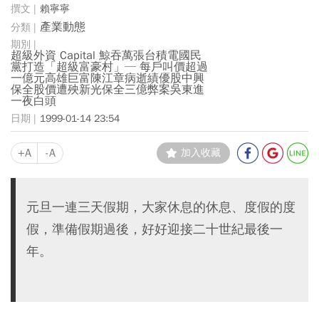
賴寧寧
產業動態
超級外資 Capital 鯨吞萬張台積電國民
黨打造「超級富豪村」─ 每戶叫價超過
一億元高雄巨富陳江章病逝績優股中興
保全股價遭殃新光保全三億弊案吳東進
一夜白頭
1999-01-14 23:54
+A
-A
加入收藏
元旦一連三天假期，大家休息的休息、度假的度
假，準備假期過後，好好迎接二十世紀最後一
年。