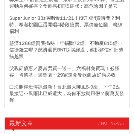
運動為何罹癌？食道癌初期5症狀：高危險因子是它
Super Junior 83z演唱會11/21！KKTIX開賣時間？利
特、希澈桃園巨蛋開唱4階段搶票、票價座位圖、粉絲
福利
慈濟1288億資產揭秘！年捐贈72億、不動產815億…
信徒錢去哪？慈濟還原BNT採購經過，他拆解信件批越
描越黑
父親節優惠／麥當勞買一送一、六福村免費玩！必勝
客、肯德基、遊樂園…29家速食餐飲飯店好康必收
白海豚停班停課最新！台北最大陣風8-9級、下午2點
最接近…風雨比巴威還大，為何不放颱風假？蔣萬安發
聲
最新文章
/ HOT NEWS /