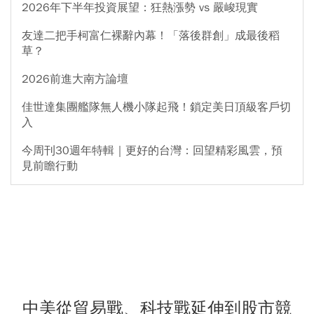
2026年下半年投資展望：狂熱漲勢 vs 嚴峻現實
友達二把手柯富仁裸辭內幕！「落後群創」成最後稻
草？
2026前進大南方論壇
佳世達集團艦隊無人機小隊起飛！鎖定美日頂級客戶切
入
今周刊30週年特輯｜更好的台灣：回望精彩風雲，預
見前瞻行動
中美從貿易戰、科技戰延伸到股市競