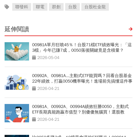
聯發科
聯電
群創
台股
台股杜金龍
延伸閱讀
00981A單月狂噴45％！台股71檔ETF績效曝光：「這
3檔」今年已賺7成，0050落後關鍵竟是含積量？
2026-05-04
00992A、00981A...主動式ETF能買嗎？回看台股基金
22年績效，打贏0050機率曝光！進場前先搞懂這件事
2026-04-21
00981A、00992A、00994A績效狂勝0050，主動式
ETF長期真能跑贏市值型？別傻傻無腦買！選股教
練：3訊號要分批出場
2026-04-21