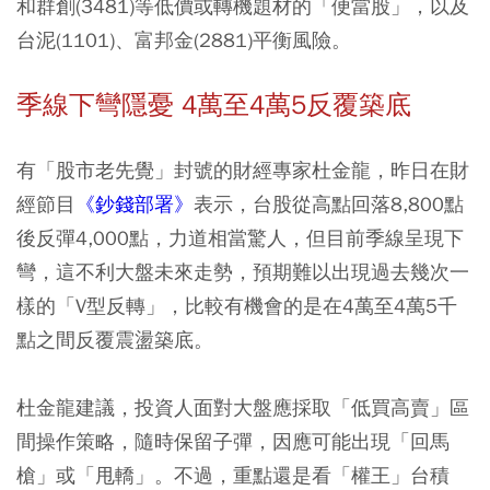
和群創(3481)等低價或轉機題材的「便當股」，以及
台泥(1101)、富邦金(2881)平衡風險。
季線下彎隱憂 4萬至4萬5反覆築底
有「股市老先覺」封號的財經專家杜金龍，昨日在財
經節目
《鈔錢部署》
表示，台股從高點回落8,800點
後反彈4,000點，力道相當驚人，但目前季線呈現下
彎，這不利大盤未來走勢，預期難以出現過去幾次一
樣的「V型反轉」，比較有機會的是在4萬至4萬5千
點之間反覆震盪築底。
杜金龍建議，投資人面對大盤應採取「低買高賣」區
間操作策略，隨時保留子彈，因應可能出現「回馬
槍」或「甩轎」。不過，重點還是看「權王」台積