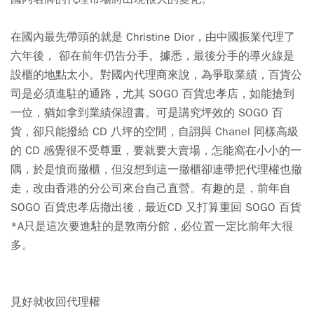
在國內最先帶頭的就是 Christine Dior，由中國振業代理了
六年後， 卻在前年仍告分手。據悉，最後分手的導火線是
設櫃的地點太小。對國內代理商來說，為爭取業績，百貨公
司是必須進駐的通路，尤其 SOGO 百貨忠孝店，如能搶到
一位，猶如拿到業績保證書。可是講究坪效的 SOGO 百
貨，卻只能撥給 CD 八坪的空間，自詡與 Chanel 同樣高級
的 CD 感覺很不受尊重，要就要大賣場，怎能窩在小小的一
隅，於是憤而撤櫃，但沒想到這一撤櫃卻連帶把代理權也撤
走，改由香港的分公司來台自己直營。有趣的是，前年自
SOGO 百貨忠孝店撤出後，最近CD 又打算重回 SOGO 百貨
*A只是這次要進駐的是敦南分館，必位置一定比前年大很
多。
見好就收回代理權