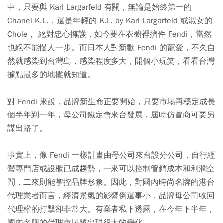
中，只要與 Karl Largarfeld 有關，無論是始終第一的
Chanel K.L.，還是年輕的 K.L. by Karl Largarfeld 或淑女的
Chole， 絕對忠心擁護，如今要在衣櫥裡擠件 Fendi，當然
也絕不能慢人一步。而日本人對新歡 Fendi 的寵愛，不久自
然就感染到台灣島，感染程度多大，開個小玩笑，看看台灣
據點最多的地攤就知道。
對 Fendi 來說，品牌新生命正要開始，只要市場再穩定成長
個半年到一年，母公司鐵定會來台發展，屆時仿冒商可要另
謀出路了。
事實上，像 Fendi 一樣計畫由母公司來台設分公司，自行經
營專門店或設櫃已成趨勢，一來可以控制管銷成本和利潤空
間，二來則能掌控品牌形象。因此，對國內時尚名牌的港台
代理業者而言，經濟景氣的影響倒還事小，品牌母公司收回
代理權的打擊卻非常大。有業者私下透露，在今年下半年，
國內名牌的代理市場將出現很大的變化。