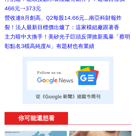
466元→373元
營收連8月創高、Q2每股14.66元...南亞科財報炸
裂！法人最新目標價出爐了：這家模組廠跟著香
主力暗中大換手！美矽光子巨頭反彈掀新風暴「蔡明
彰點名3檔高純度AI」有題材也有業績