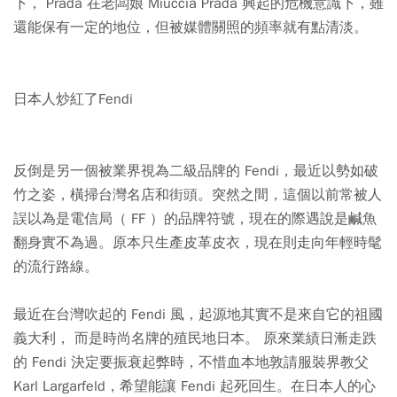
下， Prada 在老闆娘 Miuccia Prada 興起的危機意識下，雖
還能保有一定的地位，但被媒體關照的頻率就有點清淡。
日本人炒紅了Fendi
反倒是另一個被業界視為二級品牌的 Fendi，最近以勢如破
竹之姿，橫掃台灣名店和街頭。突然之間，這個以前常被人
誤以為是電信局（ FF ）的品牌符號，現在的際遇說是鹹魚
翻身實不為過。原本只生產皮革皮衣，現在則走向年輕時髦
的流行路線。
最近在台灣吹起的 Fendi 風，起源地其實不是來自它的祖國
義大利， 而是時尚名牌的殖民地日本。 原來業績日漸走跌
的 Fendi 決定要振衰起弊時，不惜血本地敦請服裝界教父
Karl Largarfeld，希望能讓 Fendi 起死回生。在日本人的心