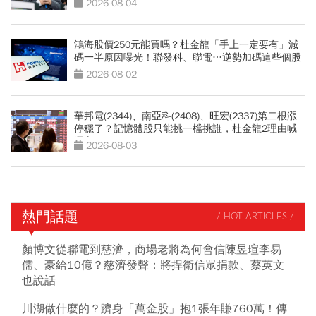
2026-08-04
鴻海股價250元能買嗎？杜金龍「手上一定要有」減
碼一半原因曝光！聯發科、聯電…逆勢加碼這些個股
2026-08-02
華邦電(2344)、南亞科(2408)、旺宏(2337)第二根漲
停穩了？記憶體股只能挑一檔挑誰，杜金龍2理由喊
選它
2026-08-03
熱門話題
/ HOT ARTICLES /
顏博文從聯電到慈濟，商場老將為何會信陳昱瑄李易
儒、豪給10億？慈濟發聲：將捍衛信眾捐款、蔡英文
也說話
川湖做什麼的？躋身「萬金股」抱1張年賺760萬！傳