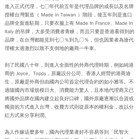
進入正式代理，七○年代前五年是代理品牌的成長以及名牌
授權台灣製造（ Made in Taiwan ）階段，後五年則是進口
品牌全面進駐期，只要衣服上有 Made In France、Made In
Italy 的吊牌，大多受消費者青睞，而且只要是香港看得到的
品牌，在台灣都能見到七○％到九○％，但也因業者為搶代
理權太過激烈以致不支倒地的廠商一牛車。
到了民國八十年，則進入全面性的外商代理時期，例如純港
商的 Joyce、Toppy，原廠設分公司、香港人經營的港商迪
生，原廠是外商但由國內公司簽定代理合約的如小雅等。不
過隨國內市場規模日大、消費能力驚人，且本地代理商又已
將國外品牌在國內建立起良好口碑，國外原廠逐漸以合資或
獨資的方式進入台灣，收費方式則從原本的權利金，改以分
紅方式來分享利潤。
為人作嫁這麼多年，國內代理業者好不容易等到「民智大