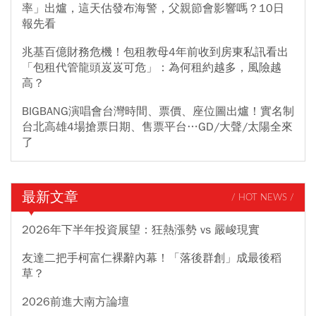
率」出爐，這天估發布海警，父親節會影響嗎？10日
報先看
兆基百億財務危機！包租教母4年前收到房東私訊看出
「包租代管龍頭岌岌可危」：為何租約越多，風險越
高？
BIGBANG演唱會台灣時間、票價、座位圖出爐！實名制
台北高雄4場搶票日期、售票平台…GD/大聲/太陽全來
了
最新文章
/ HOT NEWS /
2026年下半年投資展望：狂熱漲勢 vs 嚴峻現實
友達二把手柯富仁裸辭內幕！「落後群創」成最後稻
草？
2026前進大南方論壇