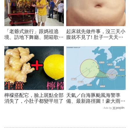
「老爺式旅行」跟媽祖遶
起床就先做件事，沒三天小
境、訪地下舞廳、開箱歌劇
腹就不見了! 肚子一天天變
院後台…國旅不只是國旅！
小！
沈方正：台灣旅行有很多可
PR
能
檸檬搭配它，臉上斑點全部
天氣／白海豚颱風海警準
消失了，小肚子都變平坦了
備、最新路徑圖！豪大雨紫
爆區、影響時間曝光，8/8
Ads by
颱風假機率多大，10日報
先看