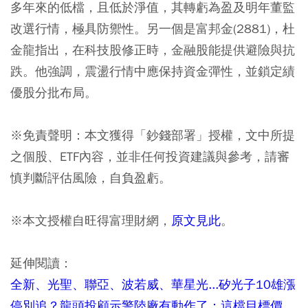
多年來的低檔，且低於淨值，其轉虧為盈及明年董監
改選行情，極具防禦性。另一個是富邦金(2881)，杜
金龍指出，在科技股修正時，金融股能提供避險與抗
跌。他強調，震盪行情中應保持資金彈性，並鎖定績
優股分批布局。
※免責聲明：本文獲得「鈔錢部署」授權，文中所提
之個股、ETF內容，並非任何投資建議與參考，請審
慎判斷評估風險，自負盈虧。
※本文授權自旺得富理財網，
原文見此
。
延伸閱讀：
全新、光聖、聯亞、波若威、華星光...矽光子10雄漲
停別追？龍頭投顧示警陸廠有動作了：這檔目標價