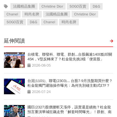
法國精品集團
Christine Dior
SOGO百貨
D&G
Chanel
時尚名牌
法國精品集團
Christine Dior
SOGO百貨
D&G
Chanel
時尚名牌
延伸閱讀
台積電、聯發科、聯電、群創...台股飆逾1400點叩關
45K，V型反轉來了？杜金龍先挑2檔「便當股」
2026-08-05
台泥(1101)、聯電(2303)... 台股7-9月洗盤期買什麼？
杜金龍獨門避險操作曝光：為何先別碰主動式ETF？
2026-07-24
國巨(2327)股價腰斬又漲停，該賣還是續抱？杜金龍
預言重演華城狂飆走勢「解套時間曝光」！群創、南
亞科也點名