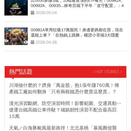
比0050多賺3成，10檔最會漲的ETF曝光！00981A、
00992A、00935...林奇芬揭下半年「攻守配置」：4
個底線別踩
2026-05-04
00981A單周狂吸17萬股民！身邊婆媽都在買，現在
還能上車？「在熱鍋上跳舞」權證小哥揭3大隱憂
2026-04-28
熱門話題
/ HOT STORIES /
川湖做什麼的？躋身「萬金股」抱1張年賺760萬！傳
產鐵工廠如何翻身「只有兩根鐵憑什麼賣這麼貴」？
漢光演習斷網、防空演習時間！影響範圍、交通異動…
捷運台鐵高鐵公車停駛？城鎮韌性演習不配合最高罰
15萬
天氣／白海豚颱風最新路徑！北北基桃「暴風圈侵襲