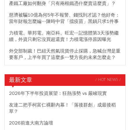
產鐵工廠如何翻身「只有兩根鐵憑什麼賣這麼貴」？
慈濟被騙10億為何5年不報警、錢找到才認？他好奇：
當年財報怎麼編…陳時中背「擋疫苗」黑鍋只求1件事
力積電、華邦電、南亞科、旺宏…記憶體第3天漲勢繼
續，外資只剩它沒買超還賣！力積電漲停原因曝光
外交部制裁！巴紐天然氣現貨停止採購，急喊台灣是重
要客戶，上半年買了這麼多…雙方長約未來怎麼走？
最新文章
/ HOT NEWS /
2026年下半年投資展望：狂熱漲勢 vs 嚴峻現實
友達二把手柯富仁裸辭內幕！「落後群創」成最後稻
草？
2026前進大南方論壇