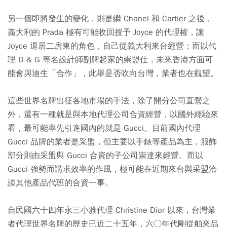
另一個即將發生的變化，則是繼 Chanel 和 Cartier 之後，
義大利的 Prada 極有可能收回授予 Joyce 的代理權，讓
Joyce 退居二房東的角色，自己從義大利來台經營；而以代
理 D & G 等名設計師副牌起家的崇盟仕，未來香港方面可
能會與迪生「合作」，此舉是否吹向台灣，業者也在觀望。
這些世界名牌出征各地市場的手法，除了開分公司直營之
外，還有一種就是與本地代理公司合資經營，以國外經驗來
看，最可能率先引進國內的就是 Gucci。目前國內代理
Gucci 品牌的業者是采盟，但主要以手錶等產品為主，服飾
部分則由采盟與 Gucci 合資的子公司崇達來經營。而以
Gucci 強勢而講求效率的作風，極可能在近期來台與采盟洽
談其他產品代班的合資一事。
自民國六十四年永三小雅代理 Christine Dior 以來，台灣業
者代理世界名牌的歷史已近二十五年，六○年代剛從舶來品