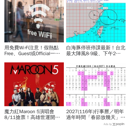
用免費Wi‑Fi注意！假熱點
白海豚停班停課最新！台北
Free、Guest或Official一按
最大陣風8-9級、下午2點
錢沒了，雙重驗證也可能破
最接近…風雨比巴威還大，
解：6大自保原則快看
為何不放颱風假？蔣萬安發
聲
魔力紅Maroon 5演唱會
2027(116年)行事曆／明年
8/11搶票！高雄世運開唱
過年時間「春節放幾天」、
時間、票價座位圖、理想國
寒假時間暑假日期？連假3
Ads by
會員優先購、拓元售票資訊
天以上有9個：請假懶人包