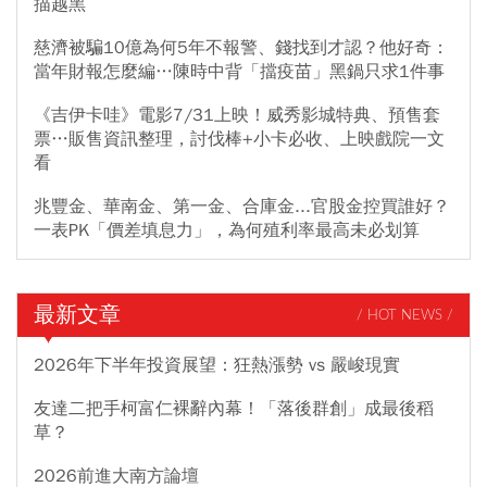
描越黑
慈濟被騙10億為何5年不報警、錢找到才認？他好奇：
當年財報怎麼編…陳時中背「擋疫苗」黑鍋只求1件事
《吉伊卡哇》電影7/31上映！威秀影城特典、預售套
票…販售資訊整理，討伐棒+小卡必收、上映戲院一文
看
兆豐金、華南金、第一金、合庫金...官股金控買誰好？
一表PK「價差填息力」，為何殖利率最高未必划算
最新文章
/ HOT NEWS /
2026年下半年投資展望：狂熱漲勢 vs 嚴峻現實
友達二把手柯富仁裸辭內幕！「落後群創」成最後稻
草？
2026前進大南方論壇