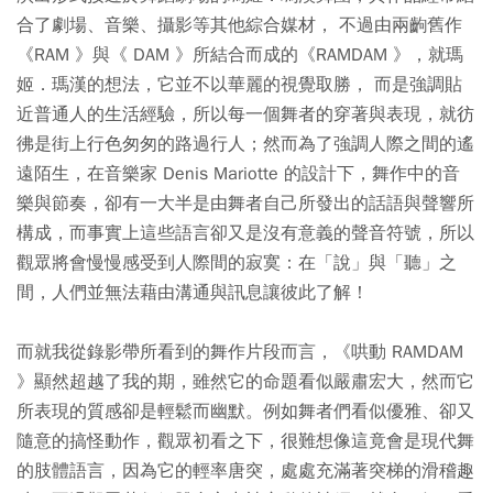
合了劇場、音樂、攝影等其他綜合媒材， 不過由兩齣舊作
《RAM 》與《 DAM 》所結合而成的《RAMDAM 》，就瑪
姬．瑪漢的想法，它並不以華麗的視覺取勝， 而是強調貼
近普通人的生活經驗，所以每一個舞者的穿著與表現，就彷
彿是街上行色匆匆的路過行人；然而為了強調人際之間的遙
遠陌生，在音樂家 Denis Mariotte 的設計下，舞作中的音
樂與節奏，卻有一大半是由舞者自己所發出的話語與聲響所
構成，而事實上這些語言卻又是沒有意義的聲音符號，所以
觀眾將會慢慢感受到人際間的寂寞：在「說」與「聽」之
間，人們並無法藉由溝通與訊息讓彼此了解！
而就我從錄影帶所看到的舞作片段而言，《哄動 RAMDAM
》顯然超越了我的期，雖然它的命題看似嚴肅宏大，然而它
所表現的質感卻是輕鬆而幽默。例如舞者們看似優雅、卻又
隨意的搞怪動作，觀眾初看之下，很難想像這竟會是現代舞
的肢體語言，因為它的輕率唐突，處處充滿著突梯的滑稽趣