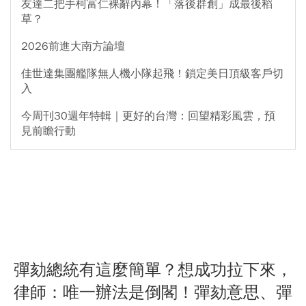
友達二把手柯富仁裸辭內幕！「落後群創」成最後稻
草？
2026前進大南方論壇
佳世達集團艦隊無人機小隊起飛！鎖定美日頂級客戶切
入
今周刊30週年特輯｜更好的台灣：回望精彩風雲，預
見前瞻行動
彈劾總統有這麼簡單？想成功拉下來，
律師：唯一辦法是倒閣！彈劾意思、彈