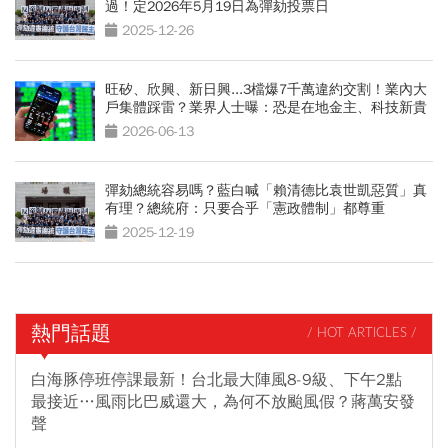
過！定2026年5月19日為彈劾投票日
2025-12-26
旺矽、欣興、新日興...3檔爆7千萬違約交割！業內大
戶集體踩雷？業界人士曝：恐是在地金主、科技新貴
2026-06-13
彈劾總統容易嗎？藍白喊「賴清德比袁世凱惡質」真
有理？總統府：只要合乎「憲政體制」都尊重
2025-12-19
熱門話題
/ HOT ARTICLES /
白海豚停班停課最新！台北最大陣風8-9級、下午2點
最接近…風雨比巴威還大，為何不放颱風假？蔣萬安發
聲