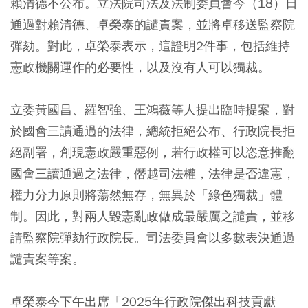
賴清德不公布。立法院司法及法制委員會今（18）日
通過對賴清德、卓榮泰的譴責案，並將卓移送監察院
彈劾。對此，卓榮泰表示，這證明2件事，包括維持
憲政機關運作的必要性，以及沒有人可以獨裁。
立委黃國昌、羅智強、王鴻薇等人提出臨時提案，對
於國會三讀通過的法律，總統拒絕公布、行政院長拒
絕副署，創現憲政嚴重惡例，若行政權可以恣意推翻
國會三讀通過之法律，僭越司法權，法律是否違憲，
權力分力原則將蕩然無存，無異於「綠色獨裁」體
制。因此，對兩人毀憲亂政做成最嚴厲之譴責，並移
請監察院彈劾行政院長。司法委員會以多數表決通過
譴責案等案。
卓榮泰今下午出席「2025年行政院傑出科技貢獻