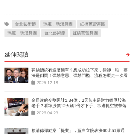
一次看
台北藝術節
瑪姬．瑪漢舞團
虹橋芭蕾舞團
瑪姬．瑪漢舞團
台北藝術節
虹橋芭蕾舞團
延伸閱讀
彈劾總統有這麼簡單？想成功拉下來，律師：唯一辦
法是倒閣！彈劾意思、彈劾門檻、流程怎麼走一次看
2025-12-18
金居違約交割累計1.34億，2天苦主是財力雄厚股海
老手？看準股價12天飆1倍才下手、卻遭軋空被擊落
2026-04-23
賴清德彈劾案「提案」，藍白立院表決60比51票通