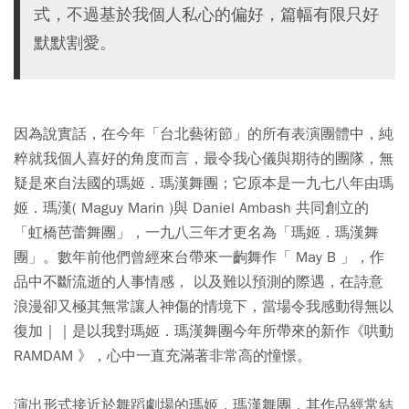
式，不過基於我個人私心的偏好，篇幅有限只好
默默割愛。
因為說實話，在今年「台北藝術節」的所有表演團體中，純
粹就我個人喜好的角度而言，最令我心儀與期待的團隊，無
疑是來自法國的瑪姬．瑪漢舞團；它原本是一九七八年由瑪
姬．瑪漢( Maguy Marin )與 Daniel Ambash 共同創立的
「虹橋芭蕾舞團」，一九八三年才更名為「瑪姬．瑪漢舞
團」。數年前他們曾經來台帶來一齣舞作「 May B 」，作
品中不斷流逝的人事情感， 以及難以預測的際遇，在詩意
浪漫卻又極其無常讓人神傷的情境下，當場令我感動得無以
復加｜｜是以我對瑪姬．瑪漢舞團今年所帶來的新作《哄動
RAMDAM 》，心中一直充滿著非常高的憧憬。
演出形式接近於舞蹈劇場的瑪姬．瑪漢舞團，其作品經常結