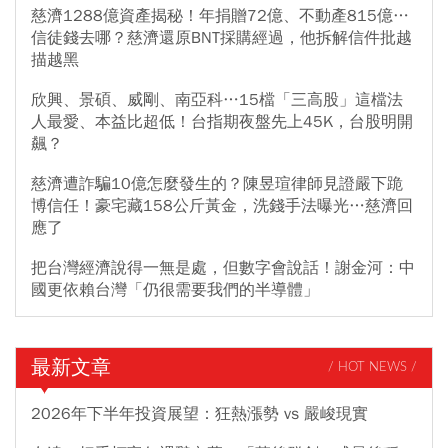
慈濟1288億資產揭秘！年捐贈72億、不動產815億…
信徒錢去哪？慈濟還原BNT採購經過，他拆解信件批越
描越黑
欣興、景碩、威剛、南亞科…15檔「三高股」這檔法
人最愛、本益比超低！台指期夜盤先上45K，台股明開
飆？
慈濟遭詐騙10億怎麼發生的？陳昱瑄律師見證嚴下跪
博信任！豪宅藏158公斤黃金，洗錢手法曝光…慈濟回
應了
把台灣經濟說得一無是處，但數字會說話！謝金河：中
國更依賴台灣「仍很需要我們的半導體」
最新文章
/ HOT NEWS /
2026年下半年投資展望：狂熱漲勢 vs 嚴峻現實