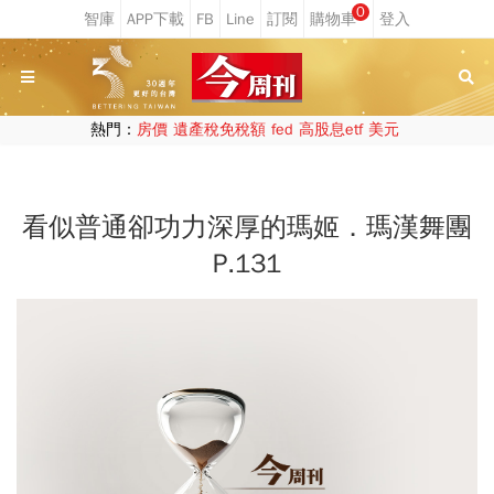
0
熱門：
房價
遺產稅免稅額
fed
高股息etf
美元
看似普通卻功力深厚的瑪姬．瑪漢舞團
P.131