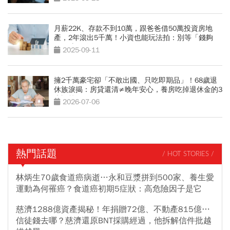
月薪22K、存款不到10萬，跟爸爸借50萬投資房地
產，2年滾出5千萬！小資也能玩法拍：別等「錢夠
了」才開始
2025-09-11
擁2千萬豪宅卻「不敢出國、只吃即期品」！68歲退
休族淚揭：房貸還清≠晚年安心，養房吃掉退休金的3
大誤算
2026-07-06
熱門話題
/ HOT STORIES /
林炳生70歲食道癌病逝…永和豆漿拼到500家、養生愛
運動為何罹癌？食道癌初期5症狀：高危險因子是它
慈濟1288億資產揭秘！年捐贈72億、不動產815億…
信徒錢去哪？慈濟還原BNT採購經過，他拆解信件批越