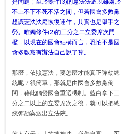
是問題；至於條件(3)的憲法法庭現雖處於
不上不下不死不活之間，但若國會多數黨
想讓憲法法庭恢復運作，其實也是舉手之
勞。唯獨條件(2)的三分之二立委席次門
檻，以現在的國會結構而言，恐怕不是國
會多數黨有辦法自己說了算。
那麼，依照憲法，要怎麼才能真正彈劾總
統呢？很簡單，那就是由國會多數黨倒
閣，藉此觸發國會重選機制。藍白拿下三
分之二以上的立委席次之後，就可以把總
統彈劾案送出立法院。
前人有云：「欲練神功，必先自宮」，可