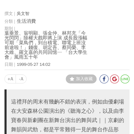
吳文智
生活消費
葉垂景、翁明顯、張金仲、林邦充「今
光閃閃」除權大戲即將上演 成長股漲幅
可期「菜鳥們，到台積電、聯電上班沒
前途啦！」錢復、胡定吾、蔡同榮、李
大維、羅文嘉的共同回憶─ 「台大學生
會」風雨五十年
1999-05-27 14:02
+A
-A
加入收藏
這禮拜的周末有幾齣不錯的表演，例如由優劇場
在大安森林公園演出的《聽海之心》，以及由李
寶春與新劇團在新舞台演出的舞與武｜｜京劇的
舞韻與武勁，都是平常難得一見的舞台作品形