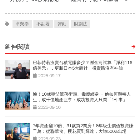
卓榮泰
不副署
彈劾
財劃法
延伸閱讀
巴菲特若沒賣台積電賺多少？謝金河試算「淨利116
億美元」，更勝日本5大商社：投資路沒有神仙
2025-09-17
慘！10歲喪父流落街頭、毒癮纏身… 他如何翻轉人
生，成千億地產巨亨：成功投資人只問「1件事」
2025-09-16
7年資產翻10倍、31歲買2間房！8年級生價值投資賺
千萬：從聯華食、櫻花買到輝達，大賺500%出場
2025-09-23