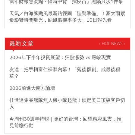
當年財報怎麼編…陳時中背「擋疫苗」黑鍋只求1件事
天氣／白海豚颱風最新路徑圖「陸警準備」！豪大雨紫
爆影響時間曝光，颱風假機率多大，10日報先看
最新文章
/ HOT NEWS /
2026年下半年投資展望：狂熱漲勢 vs 嚴峻現實
友達二把手柯富仁裸辭內幕！「落後群創」成最後稻
草？
2026前進大南方論壇
佳世達集團艦隊無人機小隊起飛！鎖定美日頂級客戶切
入
今周刊30週年特輯｜更好的台灣：回望精彩風雲，預
見前瞻行動