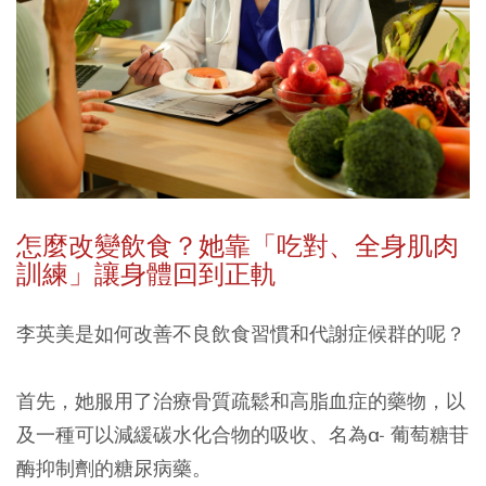
怎麼改變飲食？她靠「吃對、全身肌肉
訓練」讓身體回到正軌
李英美是如何改善不良飲食習慣和代謝症候群的呢？
首先，她服用了治療骨質疏鬆和高脂血症的藥物，以
及一種可以減緩碳水化合物的吸收、名為α- 葡萄糖苷
酶抑制劑的糖尿病藥。