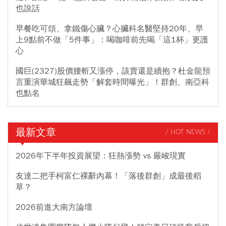
也說話
早餐吃可頌、拿鐵傷心臟？心臟科名醫堅持20年、早
上9點前不做「5件事」：喝咖啡前先喝「這1杯」更護
心
國巨(2327)股價腰斬又漲停，該賣還是續抱？杜金龍預
言重演華城狂飆走勢「解套時間曝光」！群創、南亞科
也點名
最新文章
/ HOT NEWS /
2026年下半年投資展望：狂熱漲勢 vs 嚴峻現實
友達二把手柯富仁裸辭內幕！「落後群創」成最後稻
草？
2026前進大南方論壇