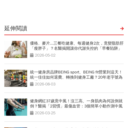
「落後群創」成最後稻草？
延伸閱讀
優格、麥片...三餐吃健康、每週健身2次，竟變脂肪肝
「瘦胖子」？名醫揭開讓你代謝失控的「早餐陷阱」
2026-05-02
統一健身房品牌BEING sport、BEING fit營業到這天！
統一佳佳如何退費、轉換到健身工廠？20年老字號為
何退出
2026-08-03
健身網紅37歲竟中風！沒三高、一身肌肉為何說倒就
倒？醫揭「2習慣」最傷血管：3個簡單小動作測中風
跡象
2026-03-25