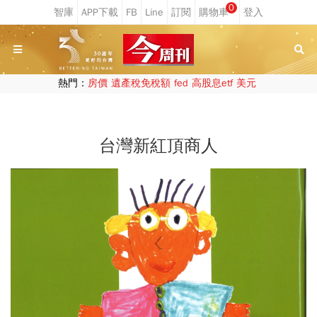
0
熱門：
房價
遺產稅免稅額
fed
高股息etf
美元
台灣新紅頂商人