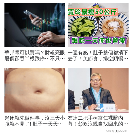
PR
華邦電可以買嗎？財報亮眼
一週有感！肚子整個都消下
股價卻吞半根跌停…不只外
去了！免節食，排空順暢就
資終結連3買改賣超1.8萬
夠
張利空，要抱要殺全看2重
PR
點
起床就先做件事，沒三天小
友達二把手柯富仁裸辭內
腹就不見了! 肚子一天天變
幕！彭双浪親自找回來的接
小！
班人，為何最後撕破臉？
Ads by