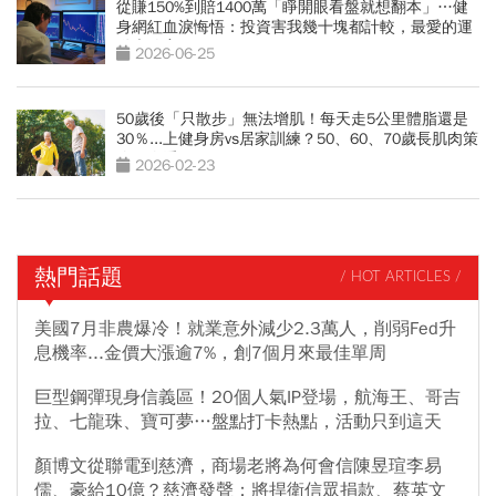
從賺150%到賠1400萬「睜開眼看盤就想翻本」…健
身網紅血淚悔悟：投資害我幾十塊都計較，最愛的運
動也放棄
2026-06-25
50歲後「只散步」無法增肌！每天走5公里體脂還是
30％...上健身房vs居家訓練？50、60、70歲長肌肉策
略一次看
2026-02-23
熱門話題
/ HOT ARTICLES /
美國7月非農爆冷！就業意外減少2.3萬人，削弱Fed升
息機率...金價大漲逾7%，創7個月來最佳單周
巨型鋼彈現身信義區！20個人氣IP登場，航海王、哥吉
拉、七龍珠、寶可夢…盤點打卡熱點，活動只到這天
顏博文從聯電到慈濟，商場老將為何會信陳昱瑄李易
儒、豪給10億？慈濟發聲：將捍衛信眾捐款、蔡英文