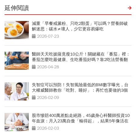
延伸閱讀
減重「早餐戒澱粉、只吃2顆蛋」可以嗎？營養師破
解迷思：碳水≠壞人，少它更容易爆吃
2026-07-23
醫師天天吃披薩竟瘦10公斤！關鍵藏在「番茄」裡：
番茄怎麼吃最健康、生吃番茄好嗎？靠2吃法營養翻
倍
2026-04-28
失智症可以預防！失智風險最低的BMI數字曝光，台
大權威醫師教你「吃對、睡好」：再忙也要做的3個
小習慣
2026-02-09
股市慘賠400萬差點走絕路，45歲身心科醫師投資10
年血淚：月入23萬自傲「輸得起」，結果5年像活在
地獄
2026-02-03