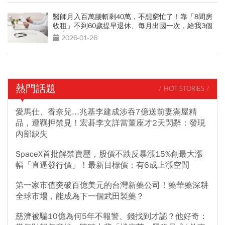
醫師月入百萬腰斬剩40萬，不想窮忙了！靠「8間房
收租」不到60歲提早退休、每月出國一次，給我3個
人生啟示
2026-01-26
熱門話題
/ HOT STORIES /
愛馬仕、香奈兒...兆基李建成涉吞7億送前妻滿屋精
品，遭羈押禁見！宏碁李文詳當董座才2天閃辭：發現
內部缺失
SpaceX首批解禁賣壓，股價不跌反暴漲15%創最大漲
幅「直逼發行價」！最新目標價：有6成上漲空間
第一家市值突破百億美元的台灣新藥公司！藥華藥深耕
全球市場，能成為下一個武田製藥？
慈濟被騙10億為何5年不報警、錢找到才認？他好奇：