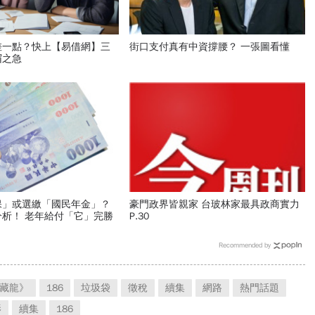
差一點？快上【易借網】三
街口支付真有中資撐腰？ 一張圖看懂
眉之急
保」或選繳「國民年金」？
豪門政界皆親家 台玻林家最具政商實力
析！ 老年給付「它」完勝
P.30
Recommended by
藏龍》
186
垃圾袋
徵稅
續集
網路
熱門話題
影
續集
186