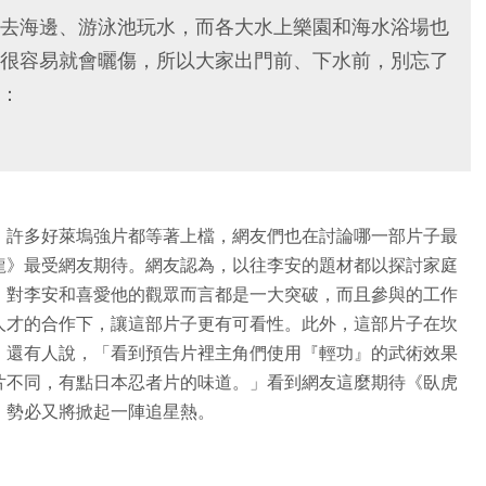
去海邊、游泳池玩水，而各大水上樂園和海水浴場也
很容易就會曬傷，所以大家出門前、下水前，別忘了
：
，許多好萊塢強片都等著上檔，網友們也在討論哪一部片子最
龍》最受網友期待。網友認為，以往李安的題材都以探討家庭
，對李安和喜愛他的觀眾而言都是一大突破，而且參與的工作
人才的合作下，讓這部片子更有可看性。此外，這部片子在坎
。還有人說，「看到預告片裡主角們使用『輕功』的武術效果
片不同，有點日本忍者片的味道。」看到網友這麼期待《臥虎
，勢必又將掀起一陣追星熱。