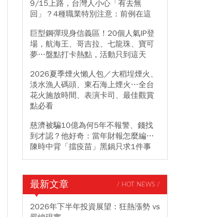
9/15上路，台灣人小心「有去無
回」？4種職業特別注意：前例在這
巨型鋼彈現身信義區！20個人氣IP登
場，航海王、哥吉拉、七龍珠、寶可
夢…盤點打卡熱點，活動只到這天
2026夏季煙火懶人包／大稻埕煙火、
淡水漁人碼頭、東石海上煙火…全台
花火施放時間、表演卡司、最佳觀賞
點必看
慈濟被騙10億為何5年不報警、錢找
到才認？他好奇：當年財報怎麼編…
陳時中背「擋疫苗」黑鍋只求1件事
最新文章
/ HOT NEWS /
2026年下半年投資展望：狂熱漲勢 vs