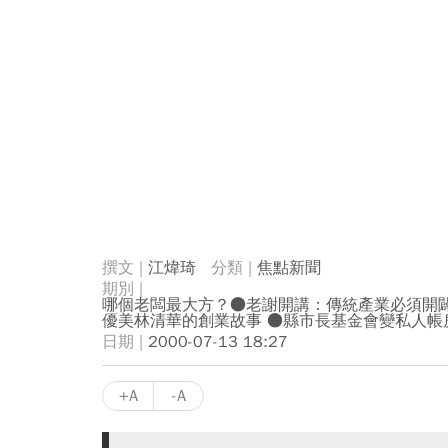
江煒琦
焦點新聞
哪個老闆最大方？●老謝開講：傳統產業必須開闢
優美林清華的創業故事 ●縣市長基金會變私人帳
2000-07-13 18:27
+A
-A