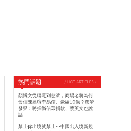
熱門話題
/ HOT ARTICLES /
顏博文從聯電到慈濟，商場老將為何
會信陳昱瑄李易儒、豪給10億？慈濟
發聲：將捍衛信眾捐款、蔡英文也說
話
禁止你出境就禁止…中國出入境新規