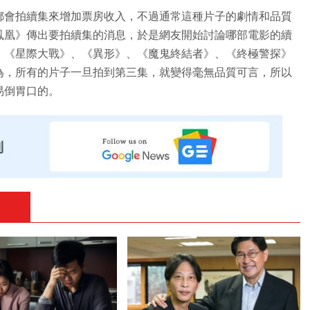
都會拍續集來增加票房收入，不過通常這種片子的劇情和品質
鳳凰》傳出要拍續集的消息，於是網友開始討論哪部電影的續
、《星際大戰》、《異形》、《魔鬼終結者》、《終極警探》
為，所有的片子一旦拍到第三集，就變得毫無品質可言，所以
易倒胃口的。