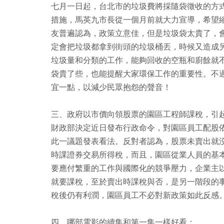
七月一日起，台北市的垃圾費將採隨袋徵收的方
措施，馬英九市長從一個月前就大力宣導，希望
友普遍認為，政策立意佳，但是垃圾袋太貴了，
定會把垃圾都拿到街頭的垃圾桶丟，時候又造成
垃圾量和分類的工作，能夠回收的空瓶和廚餘就
袋貴了些，也能提醒大家環保工作的重要性。不
宜一點，以減少民眾抱怨的聲音！
三、政府以市價向領股票的園區工程師課稅，引
財政部決定近日發布行政命令，對園區員工配股
此一議題發表看法。反對者認為，股票未賣出就
時課證券交易所得稅，而且，園區從業人員的基
要應付繁重的工作與國際化的競爭壓力，企業主
就要課稅，至於賣出時課稅與否，是另一階段的
稅後仍有利潤，園區員工不必對新政策如此反感
四、哪部電影的續集和第一集一樣好看：