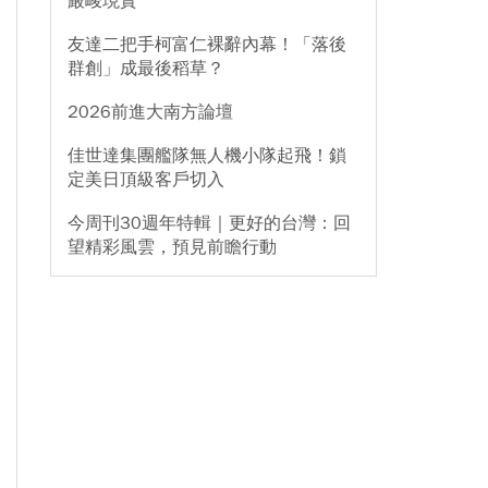
嚴峻現實
友達二把手柯富仁裸辭內幕！「落後
群創」成最後稻草？
2026前進大南方論壇
佳世達集團艦隊無人機小隊起飛！鎖
定美日頂級客戶切入
今周刊30週年特輯｜更好的台灣：回
望精彩風雲，預見前瞻行動