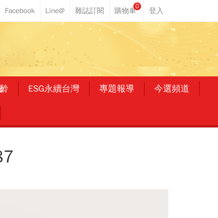
0
齡
ESG永續台灣
專題報導
今選頻道
7