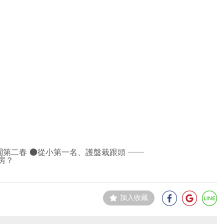
第二春 ●從小第一名、護盤栽跟頭 ──
房？
加入收藏