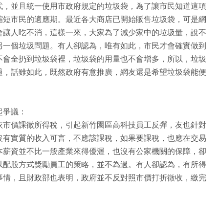
式，並且統一使用市政府規定的垃圾袋，為了讓市民知道這項
縮短市民的適應期。最近各大商店已開始販售垃圾袋，可是網
會讓人吃不消，這樣一來，大家為了減少家中的垃圾量，說不
另一個垃圾問題。有人卻認為，唯有如此，市民才會確實做到
不會全扔到垃圾袋裡，垃圾袋的用量也不會增多，所以，垃圾
過，話雖如此，既然政府有意推廣，網友還是希望垃圾袋能便
起爭議：
依市價課徵所得稅，引起新竹園區高科技員工反彈，友也針對
沒有實質的收入可言，不應該課稅，如果要課稅，也應在交易
本薪資並不比一般產業來得優渥，也沒有公家機關的保障，卻
以配股方式獎勵員工的策略，並不為過。有人卻認為，有所得
事情，且財政部也表明，政府並不反對照市價打折徵收，繳完
。