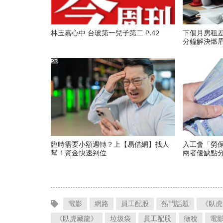
林玉嘉心中 台玻第一兒子第二 P.42
下個月房租
分鐘解決燃
PR
臨時需要小額週轉？上【易借網】找人
入工會「勞
幫！資金快速到位
兩者優缺點分
電影
網路
員工配股
熱門話題
《臥虎
《臥虎藏龍》
垃圾袋
員工配股
徵稅
電