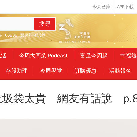
搜尋
金
00939
勞保年金試算
生活
今周大耳朵 Podcast
富足今周起
幸福熟
存股助理
今周學堂
訂購優惠
活動報名
垃圾袋太貴 網友有話說 p.8