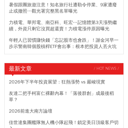
暑假跟團旅遊注意！知名旅行社遭勒令停業、9家遭廢
止或撤照…觀光署完整黑名單曝光
力積電、華邦電、南亞科、旺宏…記憶體第3天漲勢繼
續，外資只剩它沒買超還賣！力積電漲停原因曝光
年輕人已習慣賺快錢「忘記股市也會跌」！謝金河早一
步示警南韓個股槓桿ETF會出事：根本把投資人丟火坑
最新文章
/ HOT NEWS /
2026年下半年投資展望：狂熱漲勢 vs 嚴峻現實
友達二把手柯富仁裸辭內幕！「落後群創」成最後稻
草？
2026前進大南方論壇
佳世達集團艦隊無人機小隊起飛！鎖定美日頂級客戶切