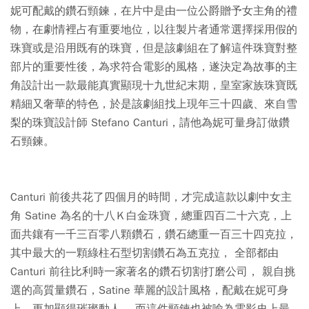
妮可配戴的鑽石頸鍊，在片中是由一位公爵贈予女主角的禮
物，在劇情裡占有重要地位，以往製片者通常選擇採用假的
珠寶或是沿用既有的珠寶，但是該劇組在了解這件珠寶對整
部片的重要性後，為求符合電影的風格，遂決定為故事的主
角設計出一款最能真實顯現十九世紀末期，皇室家族珠寶既
精細又奢華的特色，於是該劇組找上現年三十四歲、來自雪
梨的珠寶設計師 Stefano Canturi，請他為妮可量身訂做鑽
石頸鍊。
Canturi 前後共花了四個月的時間，才完成這款以劇中女主
角 Satine 為名的十八Ｋ白金珠寶，總重四百二十六克，上
面共鑲有一千三百零八顆鑽石，鑽石總重一百三十四克拉，
其中最大的一顆綠柱石型切割鑽石為五克拉， 全部都由
Canturi 前往比利時一家著名的鑽石切割打磨公司， 親自挑
選的高質量鑽石，Satine 華麗的設計風格，配戴在妮可身