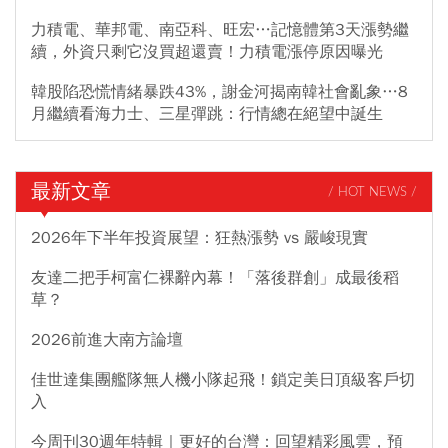
力積電、華邦電、南亞科、旺宏…記憶體第3天漲勢繼
續，外資只剩它沒買超還賣！力積電漲停原因曝光
韓股陷恐慌情緒暴跌43%，謝金河揭南韓社會亂象…8
月繼續看海力士、三星彈跳：行情總在絕望中誕生
最新文章
/ HOT NEWS /
2026年下半年投資展望：狂熱漲勢 vs 嚴峻現實
友達二把手柯富仁裸辭內幕！「落後群創」成最後稻
草？
2026前進大南方論壇
佳世達集團艦隊無人機小隊起飛！鎖定美日頂級客戶切
入
今周刊30週年特輯｜更好的台灣：回望精彩風雲，預