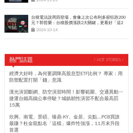
台積電法說周四登場，會像上次公布利多卻狂跌200
元？郭哲榮：台積股價漲跌2大關鍵，更看好「這2
檔」
2024-10-14
熱門話題
/ HOT STORIES /
經濟大好時，為何要調降高股息型ETF比例？ 專家：用
防禦配置打開「錢」意識
漢光演習斷網、防空演習時間！影響範圍、交通異動…
捷運台鐵高鐵公車停駛？城鎮韌性演習不配合最高罰
15萬
欣興、南電、景碩、臻鼎-KY、金居、尖點...PCB買誰
最賺？杜金龍點名「這檔」爆炸性強漲，11月末升段
首選