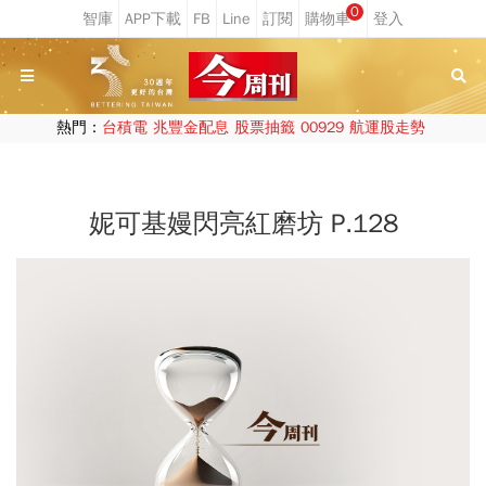
0
熱門：
台積電
兆豐金配息
股票抽籤
00929
航運股走勢
妮可基嫚閃亮紅磨坊 P.128