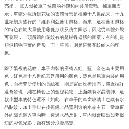
亮相， 眾人就被車子炫目的外觀和內裝所驚豔。據車商表
示，車體外觀所鑲花紋的靈感發想是根據十八世紀末、十九
世紀初所盛行的「維多利亞藝術風格」而來，這種藝術風格
的特色在於大量使用藤蔓形狀及仿生圖形，因此從車體外觀
可發現，上頭所鑲的花紋有的是蝴蝶翅膀的圖案，有的則是
類似植物莖葉的造形，而「華麗」則是這種花紋給人的印
象。
除了繁複的花紋，車子內裝的座椅以紅、藍、金色為主要用
色，紅色是十八世紀宮廷所用的顏色，藍色是原車內裝的用
色，而椅套所使用的長絨布，則是宮廷座椅用布，湊近端詳
還會發現，繡在椅套上的金線花紋，上面鑲有水晶裝飾。這
款小型車的特色還不止如此，在車子的車窗玻璃上也鑲有水
晶貼紋，加上垂掛在後視鏡上晶瑩剔透的水晶主石，當車窗
外的陽光灑入車內時，透過水晶反射，車內就會映出如夢似
幻的彩色光影，頗有幾分浪漫感覺。