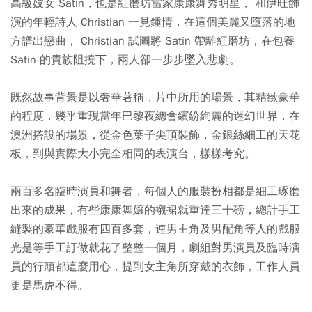
高級妓女 Satin，也是紅磨坊當家康康舞秀明星， 和伊旺飾
演的年輕詩人 Christian 一見鍾情，在這個美麗又墮落的地
方譜出戀曲， Christian 試圖將 Satin 帶離紅磨坊，在包養
Satin 的貴族阻撓下，兩人卻一步步墜入悲劇。
既然故事背景是以奢華著稱，片中所用的場景，其精緻豪華
的程度，幾乎重現當年巴黎夜總會繽紛絢麗的迷幻世界，在
澳洲搭設的場景，從金色葉子尖頂裝飾，金銀絲細工的天花
板，到與實際大小完全相同的表演台，樣樣考究。
兩百多名臨時演員和舞者，每個人的服裝扮相都是細工琢磨
出來的成果，有些康康舞孃的襯裙就重達三十磅，總計手工
縫製的豪華戲服有四百多套，連男主角及男配角等人的戲服
光是等手工訂做就花了整整一個月，劇組對男演員及臨時演
員的行頭都這麼用心，提到女主角所穿戴的衣飾，工作人員
更是馬虎不得。