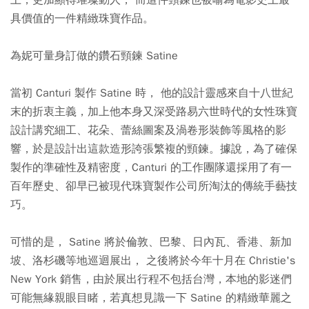
上，更加顯得璀璨動人， 而這件頸鍊也被喻為電影史上最
具價值的一件精緻珠寶作品。
為妮可量身訂做的鑽石頸鍊 Satine
當初 Canturi 製作 Satine 時， 他的設計靈感來自十八世紀
末的折衷主義，加上他本身又深受路易六世時代的女性珠寶
設計講究細工、花朵、蕾絲圖案及渦卷形裝飾等風格的影
響，於是設計出這款造形誇張繁複的頸鍊。據說，為了確保
製作的準確性及精密度，Canturi 的工作團隊還採用了有一
百年歷史、卻早已被現代珠寶製作公司所淘汰的傳統手藝技
巧。
可惜的是， Satine 將於倫敦、巴黎、日內瓦、香港、新加
坡、洛杉磯等地巡迴展出， 之後將於今年十月在 Christie's
New York 銷售，由於展出行程不包括台灣，本地的影迷們
可能無緣親眼目睹，若真想見識一下 Satine 的精緻華麗之