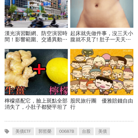
美債ETF
郭哲榮
00687B
台股
美債