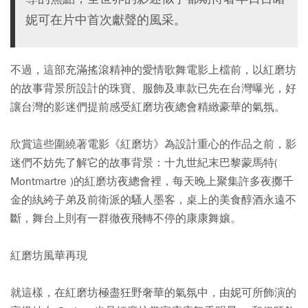
妮可在片中首次獻聲的風采。
不過，這部充滿搖滾精神的愛情歌舞電影上檔前，以紅磨坊
的故事背景所設計的珠寶、服飾及車款已先在台灣曝光，好
讓台灣的影迷們提前感受紅磨坊夜總會精緻豪華的氣氛。
欣賞這些圍繞著電影《紅磨坊》為設計重心的作品之前，影
迷們不妨先了解它的故事背景：十九世紀末巴黎蒙馬特(
Montmartre )的紅磨坊夜總會裡，每天晚上聚集許多夜擲千
金的紈絝子弟及前衛派的騷人墨客，桌上的美食醇酒永遠不
斷，舞台上則有一群徹夜飛轉不停的康康舞孃。
紅磨坊風華再現
就這樣，在紅磨坊極盡狂野奢華的氣氛中，由妮可所飾演的