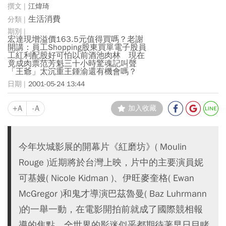
江煒琦
生活消費
宏達現增溢價163.5元值得買嗎？老謝
開講：員工Shopping股東買單電子股員
工紅利配股好可怕以前酒池肉林 現在
竟成肉票范芳魁三十小時驚魂記叫聲
「王爺」太沉重王鍾渝還有機會嗎？
2001-05-24 13:44
+A
-A
加入收藏
今年坎城影展的開幕片《紅磨坊》( Moulin
Rouge )近期將於台灣上映，片中的主要演員妮
可基嫚( Nicole Kidman )、伊旺麥奎格( Ewan
McGregor )和鬼才導演巴茲魯曼( Baz Luhrmann
)的一舉一動，在電影開拍前就成了國際競相報
導的焦點，全世界的影迷似乎都期待著早日目睹