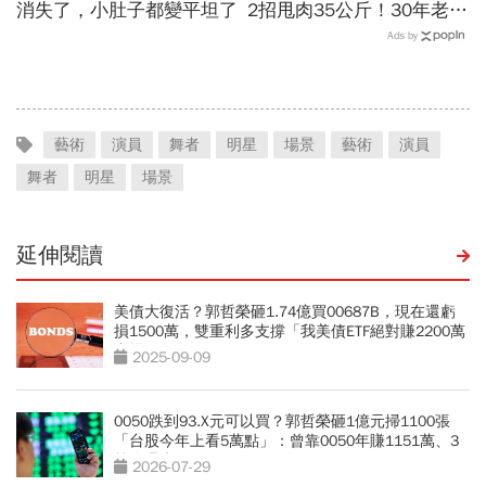
消失了，小肚子都變平坦了
2招甩肉35公斤！30年老中
醫公開：晚餐戒這2物，1
Ads by
個月瘦出小蠻腰
藝術
演員
舞者
明星
場景
藝術
演員
舞者
明星
場景
延伸閱讀
美債大復活？郭哲榮砸1.74億買00687B，現在還虧
損1500萬，雙重利多支撐「我美債ETF絕對賺2200萬
出場」
2025-09-09
0050跌到93.X元可以買？郭哲榮砸1億元掃1100張
「台股今年上看5萬點」：曾靠0050年賺1151萬、3
策略曝光
2026-07-29