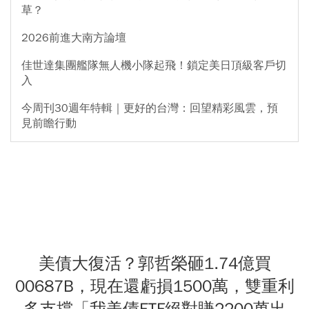
草？
2026前進大南方論壇
佳世達集團艦隊無人機小隊起飛！鎖定美日頂級客戶切
入
今周刊30週年特輯｜更好的台灣：回望精彩風雲，預
見前瞻行動
美債大復活？郭哲榮砸1.74億買
00687B，現在還虧損1500萬，雙重利
多支撐「我美債ETF絕對賺2200萬出