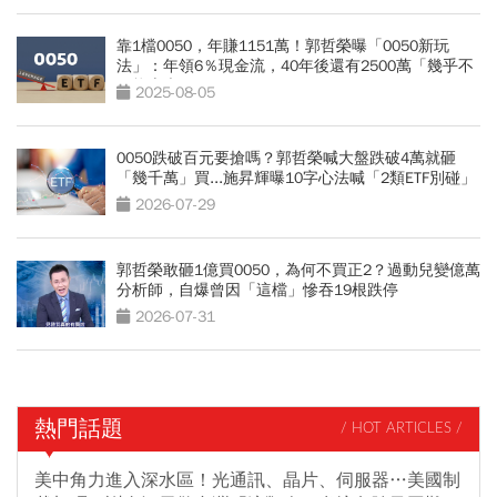
靠1檔0050，年賺1151萬！郭哲榮曝「0050新玩
法」：年領6％現金流，40年後還有2500萬「幾乎不
可能賣光」
2025-08-05
0050跌破百元要搶嗎？郭哲榮喊大盤跌破4萬就砸
「幾千萬」買...施昇輝曝10字心法喊「2類ETF別碰」
2026-07-29
郭哲榮敢砸1億買0050，為何不買正2？過動兒變億萬
分析師，自爆曾因「這檔」慘吞19根跌停
2026-07-31
熱門話題
/ HOT ARTICLES /
美中角力進入深水區！光通訊、晶片、伺服器…美國制