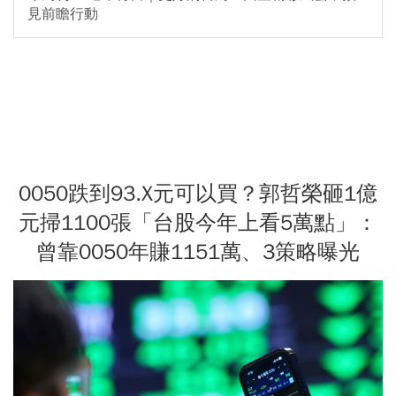
見前瞻行動
0050跌到93.X元可以買？郭哲榮砸1億
元掃1100張「台股今年上看5萬點」：
曾靠0050年賺1151萬、3策略曝光