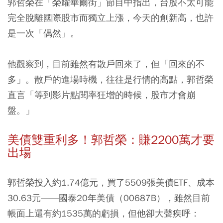
郭哲榮在「榮耀華爾街」節目中指出，台股不太可能
完全脫離國際股市而獨立上漲，今天的創新高，也許
是一次「偶然」。
他觀察到，目前雖然有散戶回來了，但「回來的不
多」。
散戶的進場時機，往往是行情的高點，郭哲榮
直言「等到影片點閱率狂增的時候，股市才會崩
盤。」
美債雙重利多！郭哲榮：賺2200萬才要
出場
郭哲榮投入約1.74億元，買了5509張美債ETF、成本
30.63元——國泰20年美債（00687B），雖然目前
帳面上還有約1535萬的虧損，但他卻大聲疾呼：