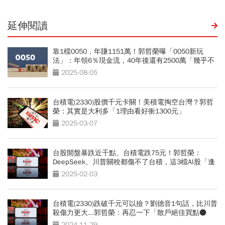
延伸閱讀
靠1檔0050，年賺1151萬！郭哲榮曝「0050新玩
法」：年領6％現金流，40年後還有2500萬「幾乎不
可能賣光」
2025-08-05
台積電(2330)股價千元卡關！美積電掏空台灣？郭哲
榮：其實是大利多「1理由看好衝1300元」
2025-03-07
台股開盤暴跌近千點、台積電跌75元！郭哲榮：
DeepSeek、川普關稅都傷不了台積，這3檔AI股「逢
低一定要找買點」
2025-02-03
台積電(2330)跌破千元可以撿？劉德音1句話，比川普
殺傷力更大...郭哲榮：再忍一下「散戶絕佳買點●
元」
2024-11-29