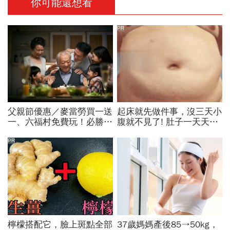
你可能還想看
PR
父親節優惠／麥當勞買一送
起床就先做件事，沒三天小
一、六福村免費玩！必勝
腹就不見了! 肚子一天天變
客、肯德基、遊樂園…29
小！
家速食餐飲飯店好康必收
PR
檸檬搭配它，臉上斑點全部
37歲媽媽產後85→50kg，