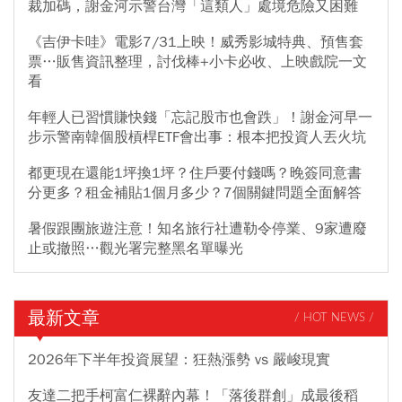
裁加碼，謝金河示警台灣「這類人」處境危險又困難
《吉伊卡哇》電影7/31上映！威秀影城特典、預售套
票…販售資訊整理，討伐棒+小卡必收、上映戲院一文
看
年輕人已習慣賺快錢「忘記股市也會跌」！謝金河早一
步示警南韓個股槓桿ETF會出事：根本把投資人丟火坑
都更現在還能1坪換1坪？住戶要付錢嗎？晚簽同意書
分更多？租金補貼1個月多少？7個關鍵問題全面解答
暑假跟團旅遊注意！知名旅行社遭勒令停業、9家遭廢
止或撤照…觀光署完整黑名單曝光
最新文章
/ HOT NEWS /
2026年下半年投資展望：狂熱漲勢 vs 嚴峻現實
友達二把手柯富仁裸辭內幕！「落後群創」成最後稻