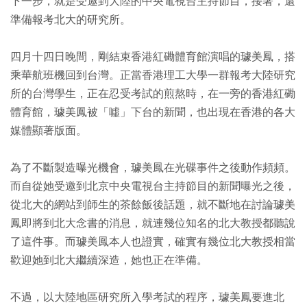
下一步，就是受邀到大陸的中央電視台主持節目，接著，還
準備報考北大的研究所。
四月十四日晚間，剛結束香港紅磡體育館演唱的璩美鳳，搭
乘華航班機回到台灣。正當香港理工大學一群報考大陸研究
所的台灣學生，正在忍受考試的煎熬時，在一旁的香港紅磡
體育館，璩美鳳被「噓」下台的新聞，也出現在香港的各大
媒體顯著版面。
為了不斷製造曝光機會，璩美鳳在光碟事件之後動作頻頻。
而自從她受邀到北京中央電視台主持節目的新聞曝光之後，
從北大的網站到師生的茶餘飯後話題，就不斷地在討論璩美
鳳即將到北大念書的消息，就連幾位知名的北大教授都聽說
了這件事。而璩美鳳本人也證實，確實有幾位北大教授相當
歡迎她到北大繼續深造，她也正在準備。
不過，以大陸地區研究所入學考試的程序，璩美鳳要進北