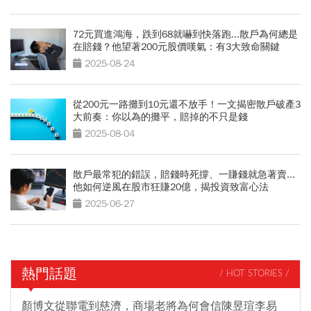
72元買進鴻海，跌到68就嚇到快落跑...散戶為何總是
在賠錢？他望著200元股價嘆氣：有3大致命關鍵
2025-08-24
從200元一路攤到10元還不放手！一文揭密散戶破產3
大前奏：你以為的攤平，賠掉的不只是錢
2025-08-04
散戶最常犯的錯誤，賠錢時死撐、一賺錢就急著賣...
他如何逆風在股市狂賺20億，揭投資致富心法
2025-06-27
熱門話題
/ HOT STORIES /
顏博文從聯電到慈濟，商場老將為何會信陳昱瑄李易