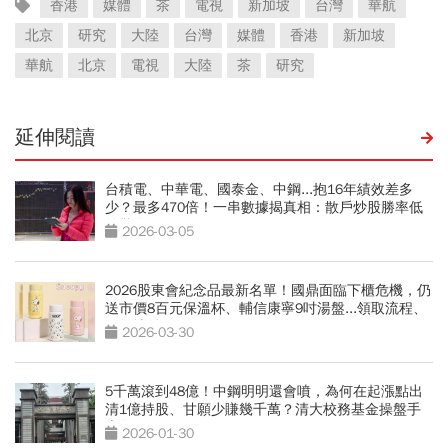
香港
媒體
茶
電視
新加坡
台灣
華航
北京
研究
大陸
台灣
媒體
香港
新加坡
華航
北京
電視
大陸
茶
研究
延伸閱讀
台積電、中華電、國泰金、中鋼...抱16年績效差多
少？最多470倍！一串數據揭真相：散戶炒股勝率低
的驚人
2026-03-05
2026股東會紀念品最新名單！國鼎面臨下櫃危機，仍
送市價8百元保溫杯、輔信康寧9吋湯盤...領取流程、
代領地點
2026-03-30
5千萬滾到48億！中鋼明明還會噴，為何在起漲點出
清1億持股、甘願少賺幾千萬？清大校務基金操盤手
告白
2026-01-30