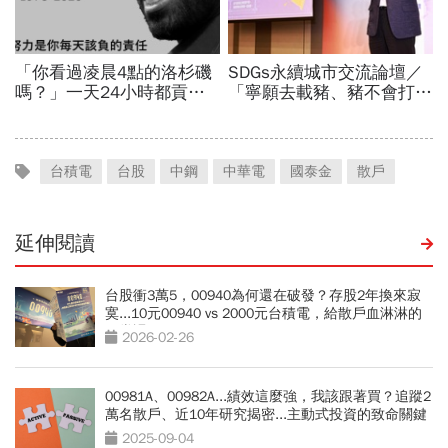
台積電
台股
中鋼
中華電
國泰金
散戶
延伸閱讀
台股衝3萬5，00940為何還在破發？存股2年換來寂
寞...10元00940 vs 2000元台積電，給散戶血淋淋的
一堂課
2026-02-26
00981A、00982A...績效這麼強，我該跟著買？追蹤2
萬名散戶、近10年研究揭密...主動式投資的致命關鍵
2025-09-04