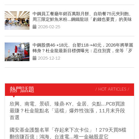
中鋼員工餐廳年銷百萬顆月餅、自助餐75元夾到飽、
周三限定鮮魚米粉...鋼鐵龍頭「虧錢也要賣」的美味
秘密
2026-02-25
中鋼股價46➝18元、台塑118➝40元，2026年將華麗
轉身？杜金龍最新目標價曝光：忍住別賣，坐等「歹
子養老爸」
2025-12-12
熱門話題
/ HOT ARTICLES /
欣興、南電、景碩、臻鼎-KY、金居、尖點...PCB買誰
最賺？杜金龍點名「這檔」爆炸性強漲，11月末升段
首選
國安基金護盤名單「存起來下次卡位」！279天買8檔
翻倍賺百億：鴻海、台達電...唯一金融股是它