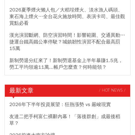
2026夏季煙火懶人包／大稻埕煙火、淡水漁人碼頭、
東石海上煙火…全台花火施放時間、表演卡司、最佳觀
賞點必看
漢光演習斷網、防空演習時間！影響範圍、交通異動…
捷運台鐵高鐵公車停駛？城鎮韌性演習不配合最高罰
15萬
新制勞退分紅來了！新制勞退基金上半年暴賺1.5兆，
勞工平均領逾11萬...帳戶怎麼查？何時能領？
最新文章
/ HOT NEWS /
2026年下半年投資展望：狂熱漲勢 vs 嚴峻現實
友達二把手柯富仁裸辭內幕！「落後群創」成最後稻
草？