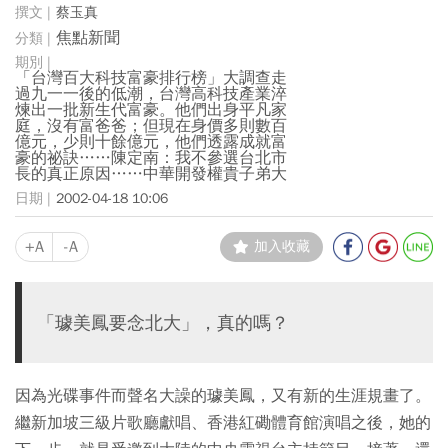
蔡玉真
焦點新聞
「台灣百大科技富豪排行榜」大調查走
過九一一後的低潮，台灣高科技產業淬
煉出一批新生代富豪。他們出身平凡家
庭，沒有富爸爸；但現在身價多則數百
億元，少則十餘億元，他們透露成就富
豪的祕訣……陳定南：我不參選台北市
長的真正原因……中華開發權貴子弟大
2002-04-18 10:06
+A
-A
加入收藏
「璩美鳳要念北大」，真的嗎？
因為光碟事件而聲名大譟的璩美鳳，又有新的生涯規畫了。
繼新加坡三級片歌廳獻唱、香港紅磡體育館演唱之後，她的