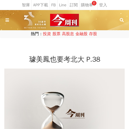
0
熱門：
投資
股票
高股息
金融股
存股
璩美鳳也要考北大 P.38