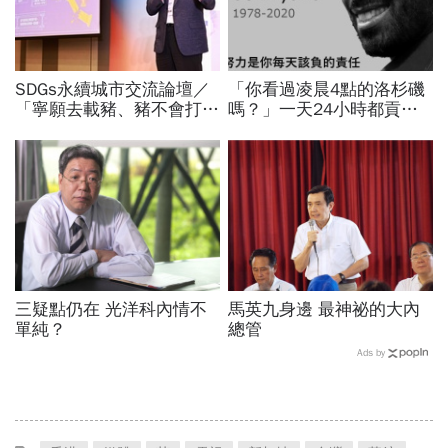
SDGs永續城市交流論壇／
「你看過凌晨4點的洛杉磯
「寧願去載豬、豬不會打
嗎？」一天24小時都貢獻
1999」翻轉客運司機荒！
給籃球，NBA傳奇Kobe
桃園市4大倡議，重構公共
Bryant教我的事
運輸DNA
三疑點仍在 光洋科內情不
馬英九身邊 最神祕的大內
單純？
總管
Ads by