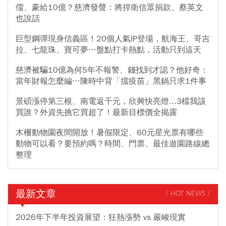
儒、豪給10億？慈濟發聲：將捍衛信眾捐款、蔡英文
也說話
巨型鋼彈現身信義區！20個人氣IP登場，航海王、哥吉
拉、七龍珠、寶可夢…盤點打卡熱點，活動只到這天
慈濟被騙10億為何5年不報警、錢找到才認？他好奇：
當年財報怎麼編…陳時中背「擋疫苗」黑鍋只求1件事
景碩漲停第三根、南電返千元，欣興快亮燈...3檔我該
買誰？外資先挑它買超了！最新目標價全揭露
木柵動物園夜間開放！暑假限定、60元星光票有哪些
動物可以看？要預約嗎？時間、門票、最佳遊園路線總
整理
最新文章
/ HOT NEWS /
2026年下半年投資展望：狂熱漲勢 vs 嚴峻現實