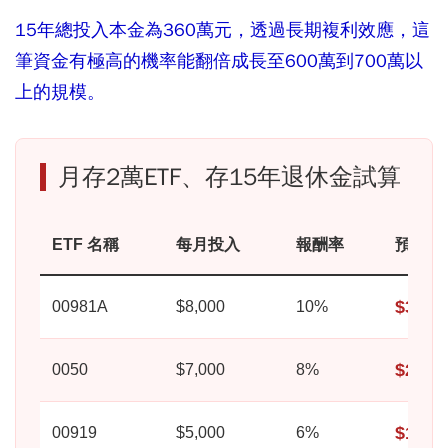
15年總投入本金為360萬元，透過長期複利效應，這
筆資金有極高的機率能翻倍成長至600萬到700萬以
上的規模。
月存2萬ETF、存15年退休金試算
ETF 名稱
每月投入
報酬率
預期價
$3,31
00981A
$8,000
10%
$2,42
0050
$7,000
8%
$1,45
00919
$5,000
6%