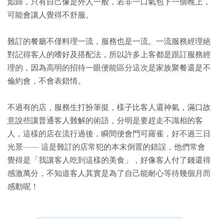
如歸，只有自己像是外人一般，若非一口氣包下一個晚上，
可能會讓人覺得不舒服。
難訂的餐廳不僅料理一流，服務也是一流。一流服務經理絕
對記得客人的嗜好及搭配法，所以許多上客都是跟訂服務經
理的，因為高明的招待一眼便能區分這次是家族聚餐還是不
倫約會，不會表錯情。
不過有的店，服務生打扮筆挺，樣子比客人還神氣，滿口故
意說些讓普通客人難解的術語，分明是要趕走不識相的客
人，這樣的店在流行過後，瞬間便會門可羅雀，好不過三日
光景—— 這是難訂的店常犯的本末倒置的錯誤，他們常會
覺得是「我讓客人吃到這樣的美食」，好像客人付了錢還得
感激萬分，不知道客人其實是為了自己能耐心等待幾個月而
感動呢！