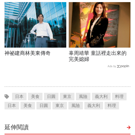
神祕建商林美東傳奇
辜周靖華 童話裡走出來的
完美媳婦
Ads by
日本
美食
日圓
東京
風險
義大利
料理
日本
美食
日圓
東京
風險
義大利
料理
延伸閱讀