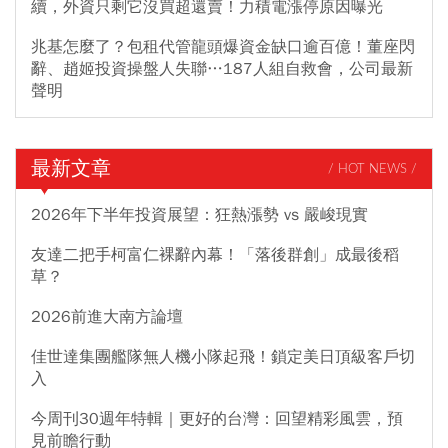
續，外資只剩它沒買超還賣！力積電漲停原因曝光
兆基怎麼了？包租代管龍頭爆資金缺口逾百億！董座閃
辭、趙姬投資操盤人失聯…187人組自救會，公司最新
聲明
最新文章
/ HOT NEWS /
2026年下半年投資展望：狂熱漲勢 vs 嚴峻現實
友達二把手柯富仁裸辭內幕！「落後群創」成最後稻
草？
2026前進大南方論壇
佳世達集團艦隊無人機小隊起飛！鎖定美日頂級客戶切
入
今周刊30週年特輯｜更好的台灣：回望精彩風雲，預
見前瞻行動