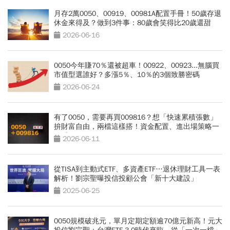
月存2萬0050、00919、00981A配置手冊！50歲存退
休金來得及？做到3件事：80歲會笑得比20歲還甜
2026-06-16
0050今年賺70％還被超車！00922、00923...無腦買
市值型選誰好？多漲5％、10％的3個致勝密碼
2026-06-24
有了0050，需要再買009816？想「快速累積張數」
拚財富自由，兩檔這樣搭！資金配置、進出場策略一
次看
2026-06-11
從TISA到主動式ETF、多資產ETF…退休理財工具一表
解析！劉宗聖曝投信投顧公會「新十大建設」
2025-06-25
0050規模破兆元，單月定期定額逾70億元新高！元大