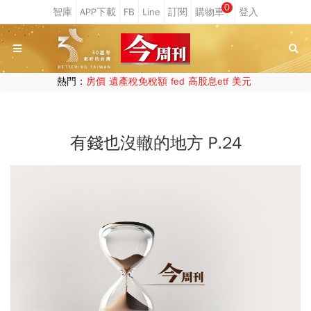
0
熱門：
房價
遺產稅免稅額
fed
高股息etf
美元
有錢也沒轍的地方 P.24