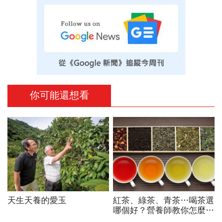
你可能還想看
天生天養的愛玉
紅茶、綠茶、青茶…喝茶選
哪個好？營養師教你怎麼挑
茶喝