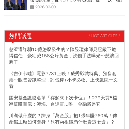
投信劉宗聖：台灣ETF 3.0時代來臨，從「一次一檔」
變「智能配置」
2026-02-03
熱門話題
/ HOT ARTICLES /
慈濟遭詐騙10億怎麼發生的？陳昱瑄律師見證嚴下跪
博信任！豪宅藏158公斤黃金，洗錢手法曝光…慈濟回
應了
《吉伊卡哇》電影7/31上映！威秀影城特典、預售套
票…販售資訊整理，討伐棒+小卡必收、上映戲院一文
看
國安基金護盤名單「存起來下次卡位」！279天買8檔
翻倍賺百億：鴻海、台達電...唯一金融股是它
川湖做什麼的？躋身「萬金股」抱1張年賺760萬！傳
產鐵工廠如何翻身「只有兩根鐵憑什麼賣這麼貴」？