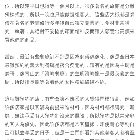
位，所以連平日也得等一個月以上。很多著名的旅館是分離
獨棟式的，所以一晚也只能做幾組客人。這些店大抵都是師
傅在著名的老鋪修行多年後自己獨立開業的，食材非常講
究、執著，其絕對不妥協的頑固精神反而讓人願意出高價來
買他們的商品。
當然，最近有些餐廳訂不到是因為師傅偶像化，像是全日本
最難預約的義大利餐廳是落合務開的，還有的是因為主廚是
帥哥，像青山的「濱崎餐廳」的主廚濱崎龍一是最英俊的主
廚，所以排長龍等著看他的女性粉絲絡繹不絕。
這種難預約的店，有些會讓不熟悉的人覺得門檻很高。例如
許多店家是以客滿為前提來進材料，因為材料都很講究、新
鮮，無法承受有人預約卻沒來的風險，所以預約是以常光顧
的客人為優先。因此許多店都是常客盤據，即使耐心等到自
己可以去享受的日子，但是一進門卻看到其他老客人都賓至