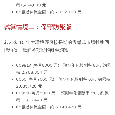
積
1,454,090
元
65
歲退休總金額
：約
7,192,120
元
試算情境二：保守防禦版
若未來 15 年大環境經歷較長期的震盪或市場報酬回
歸均值，我們將預期報酬率調降：
00981A (
每月
8000
元
)
：預期年化報酬率 8%，約累
積
2,768,304
元
0050 (
每月
7000
元
)
：預期年化報酬率 6%，約累積
2,035,726
元
00919 (
每月
5000
元
)
：預期年化報酬率 5%，約累
積
1,336,440
元
65
歲退休總金額
：約
6,140,470
元