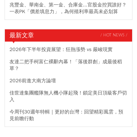
兆豐金、華南金、第一金、合庫金...官股金控買誰好？
一表PK「價差填息力」，為何殖利率最高未必划算
最新文章
/ HOT NEWS /
2026年下半年投資展望：狂熱漲勢 vs 嚴峻現實
友達二把手柯富仁裸辭內幕！「落後群創」成最後稻
草？
2026前進大南方論壇
佳世達集團艦隊無人機小隊起飛！鎖定美日頂級客戶切
入
今周刊30週年特輯｜更好的台灣：回望精彩風雲，預
見前瞻行動