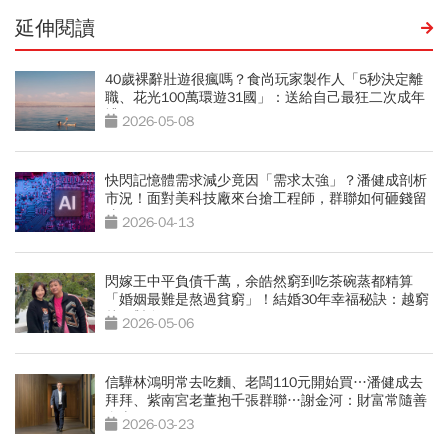
延伸閱讀
40歲裸辭壯遊很瘋嗎？食尚玩家製作人「5秒決定離
職、花光100萬環遊31國」：送給自己最狂二次成年
禮
2026-05-08
快閃記憶體需求減少竟因「需求太強」？潘健成剖析
市況！面對美科技廠來台搶工程師，群聯如何砸錢留
才？
2026-04-13
閃嫁王中平負債千萬，余皓然窮到吃茶碗蒸都精算
「婚姻最難是熬過貧窮」！結婚30年幸福秘訣：越窮
越要對自己好
2026-05-06
信驊林鴻明常去吃麵、老闆110元開始買…潘健成去
拜拜、紫南宮老董抱千張群聯…謝金河：財富常隨善
念來
2026-03-23