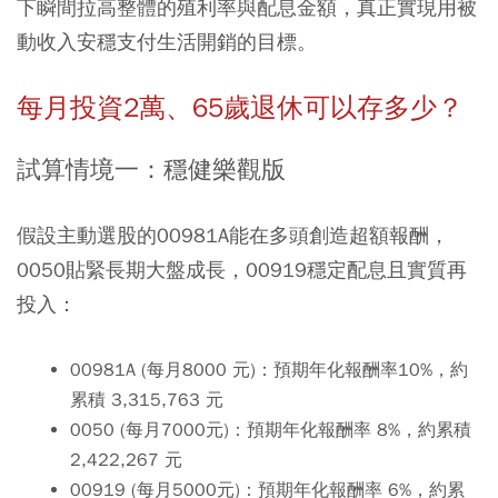
下瞬間拉高整體的殖利率與配息金額，真正實現用被
動收入安穩支付生活開銷的目標。
每月投資2萬、65歲退休可以存多少？
試算情境一：穩健樂觀版
假設主動選股的00981A能在多頭創造超額報酬，
0050貼緊長期大盤成長，00919穩定配息且實質再
投入：
00981A (
每月
8000
元
)
：預期年化報酬率10%，約
累積
3,315,763
元
0050 (
每月
7000
元
)
：預期年化報酬率 8%，約累積
2,422,267
元
00919 (
每月
5000
元
)
：預期年化報酬率 6%，約累