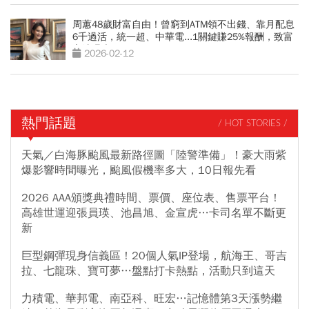
周蕙48歲財富自由！曾窮到ATM領不出錢、靠月配息
6千過活，統一超、中華電...1關鍵賺25%報酬，致富
心法曝光
2026-02-12
熱門話題
/ HOT STORIES /
天氣／白海豚颱風最新路徑圖「陸警準備」！豪大雨紫
爆影響時間曝光，颱風假機率多大，10日報先看
2026 AAA頒獎典禮時間、票價、座位表、售票平台！
高雄世運迎張員瑛、池昌旭、金宣虎…卡司名單不斷更
新
巨型鋼彈現身信義區！20個人氣IP登場，航海王、哥吉
拉、七龍珠、寶可夢…盤點打卡熱點，活動只到這天
力積電、華邦電、南亞科、旺宏…記憶體第3天漲勢繼