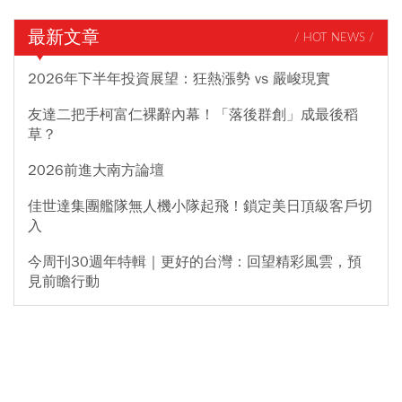
最新文章
/ HOT NEWS /
2026年下半年投資展望：狂熱漲勢 vs 嚴峻現實
友達二把手柯富仁裸辭內幕！「落後群創」成最後稻
草？
2026前進大南方論壇
佳世達集團艦隊無人機小隊起飛！鎖定美日頂級客戶切
入
今周刊30週年特輯｜更好的台灣：回望精彩風雲，預
見前瞻行動