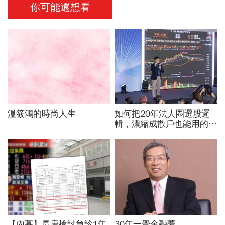
你可能還想看
溫筱鴻的時尚人生
如何把20年法人圈選股邏
輯，濃縮成散戶也能用的三
步驟？曾任政府基金操盤手
黃豐凱的巨浪碉堡法
【內幕】長庚檢討急診1年
30年一覺金融夢