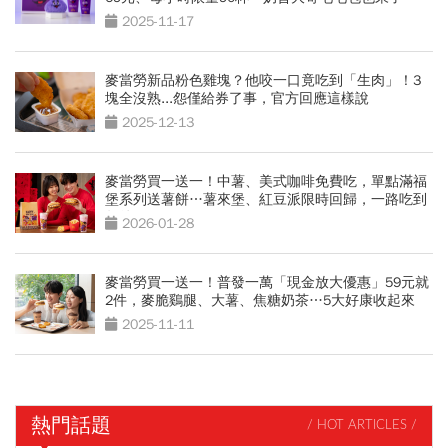
2025-11-17
麥當勞新品粉色雞塊？他咬一口竟吃到「生肉」！3
塊全沒熟...怨僅給券了事，官方回應這樣說
2025-12-13
麥當勞買一送一！中薯、美式咖啡免費吃，單點滿福
堡系列送薯餅…薯來堡、紅豆派限時回歸，一路吃到
年後
2026-01-28
麥當勞買一送一！普發一萬「現金放大優惠」59元就
2件，麥脆鷄腿、大薯、焦糖奶茶…5大好康收起來
2025-11-11
熱門話題
/ HOT ARTICLES /