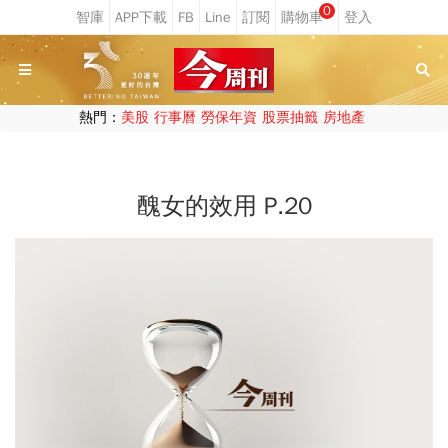
0
熱門：
美股
行事曆
勞保年資
股票抽籤
房地產
醜女的效用 P.20