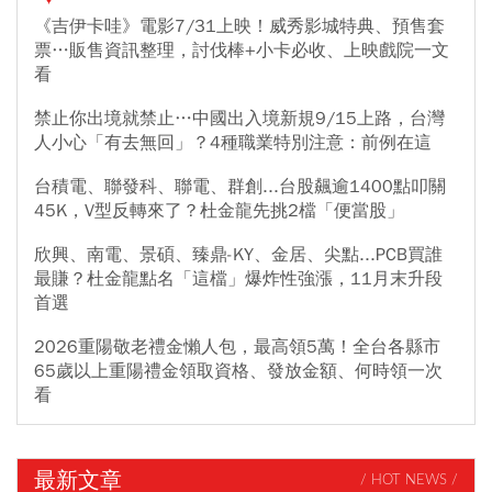
《吉伊卡哇》電影7/31上映！威秀影城特典、預售套
票…販售資訊整理，討伐棒+小卡必收、上映戲院一文
看
禁止你出境就禁止…中國出入境新規9/15上路，台灣
人小心「有去無回」？4種職業特別注意：前例在這
台積電、聯發科、聯電、群創...台股飆逾1400點叩關
45K，V型反轉來了？杜金龍先挑2檔「便當股」
欣興、南電、景碩、臻鼎-KY、金居、尖點...PCB買誰
最賺？杜金龍點名「這檔」爆炸性強漲，11月末升段
首選
2026重陽敬老禮金懶人包，最高領5萬！全台各縣市
65歲以上重陽禮金領取資格、發放金額、何時領一次
看
最新文章
/ HOT NEWS /