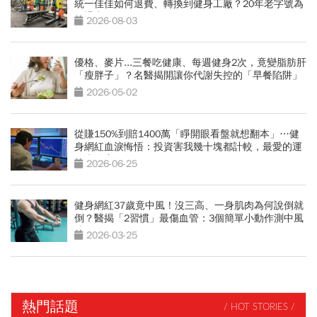
統一佳佳如何退費、轉換到健身工廠？20年老字號為
何退出
2026-08-03
優格、麥片...三餐吃健康、每週健身2次，竟變脂肪肝
「瘦胖子」？名醫揭開讓你代謝失控的「早餐陷阱」
2026-05-02
從賺150%到賠1400萬「睜開眼看盤就想翻本」…健
身網紅血淚悔悟：投資害我幾十塊都計較，最愛的運
動也放棄
2026-06-25
健身網紅37歲竟中風！沒三高、一身肌肉為何說倒就
倒？醫揭「2習慣」最傷血管：3個簡單小動作測中風
跡象
2026-03-25
熱門話題
/ HOT STORIES /