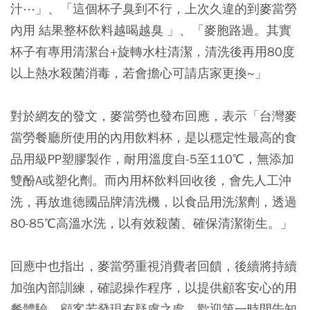
汁⋯」、「這個杯子臭到不行，上次久違的到麥當勞
內用 結果整杯飲料越喝越臭 」、「麥胞路過。其實
杯子有專用清潔台+旋轉水柱清潔，清洗後再用80度
以上熱水殺菌消毒，若會擔心可請店家更換~」
對於網友的發文，麥當勞也發布回應，表示「台灣麥
當勞餐廳所使用的內用飲料杯，是以穩定性最高的食
品用級PP塑膠製作，耐用溫度自-5至110℃，無添加
雙酚A或塑化劑。而內用杯飲料回收後，會先人工沖
洗，再放進德國品牌清洗機，以食品用洗潔劑，透過
80-85℃高溫水洗，以有效殺菌、確保清潔衛生。」
回應中也指出，麥當勞重視消費者回饋，後續將持續
加強內部訓練，確認操作程序，以提供顧客安心的用
餐體驗。顧客若發現有疑慮之處，歡迎第一時間告知