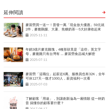
延伸閱讀
麥當勞買一送一！普發一萬「現金放大優惠」59元就
2件，麥脆鷄腿、大薯、焦糖奶茶…5大好康收起來
2025-11-11
年銷3億片麥克雞塊，4種形狀竟是「這些」英文字
母，麥脆雞只有台灣有 ... 麥當勞食品城大解密
2025-07-11
麥當勞「這職位」起薪近6萬、服務員也有32K，全年
可休127天…徵才1000人，薪資福利一次看
2025-07-03
了解顧客「用途」，別讓創新淪為一廂情願 從一杯奶
昔 搞懂你的顧客要什麼？
2017-08-17