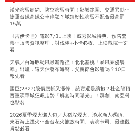
漢光演習斷網、防空演習時間！影響範圍、交通異動…
捷運台鐵高鐵公車停駛？城鎮韌性演習不配合最高罰
15萬
《吉伊卡哇》電影7/31上映！威秀影城特典、預售套
票…販售資訊整理，討伐棒+小卡必收、上映戲院一文
看
天氣／白海豚颱風最新路徑！北北基桃「暴風圈侵襲
率」出爐，這天估發布海警，父親節會影響嗎？10日
報先看
國巨(2327)股價腰斬又漲停，該賣還是續抱？杜金龍預
言重演華城狂飆走勢「解套時間曝光」！群創、南亞科
也點名
2026夏季煙火懶人包／大稻埕煙火、淡水漁人碼頭、
東石海上煙火…全台花火施放時間、表演卡司、最佳觀
賞點必看