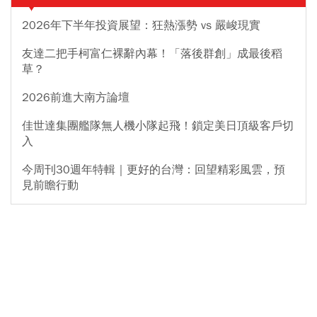
2026年下半年投資展望：狂熱漲勢 vs 嚴峻現實
友達二把手柯富仁裸辭內幕！「落後群創」成最後稻
草？
2026前進大南方論壇
佳世達集團艦隊無人機小隊起飛！鎖定美日頂級客戶切
入
今周刊30週年特輯｜更好的台灣：回望精彩風雲，預
見前瞻行動