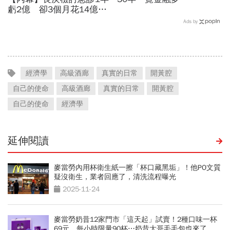
虧2億 卻3個月花14億買
家族股
Ads by
經濟學
高級酒廊
真實的日常
開黃腔
自己的使命
高級酒廊
真實的日常
開黃腔
自己的使命
經濟學
延伸閱讀
麥當勞內用杯衛生紙一擦「杯口藏黑垢」！他PO文質
疑沒衛生，業者回應了，清洗流程曝光
2025-11-24
麥當勞奶昔12家門市「這天起」試賣！2種口味一杯
69元、每小時限量90杯⋯奶昔大哥毛毛包也來了