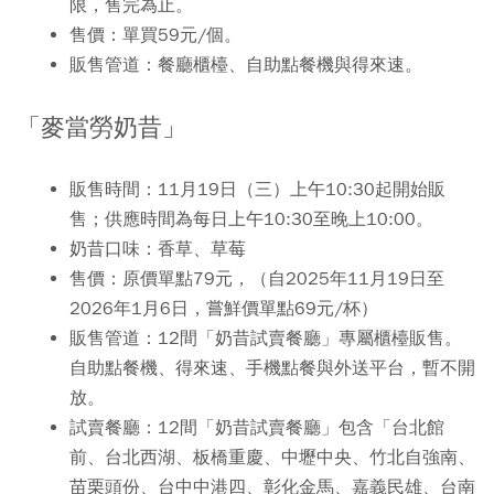
限，售完為止。
售價
：單買59元/個。
販售管道
：餐廳櫃檯、自助點餐機與得來速。
「麥當勞奶昔」
販售時間
：11月19日（三）上午10:30起開始販
售；供應時間為每日上午10:30至晚上10:00。
奶昔口味
：香草、草莓
售價
：原價單點79元，（自2025年11月19日至
2026年1月6日，嘗鮮價單點69元/杯）
販售管道
：12間「奶昔試賣餐廳」專屬櫃檯販售。
自助點餐機、得來速、手機點餐與外送平台，暫不開
放。
試賣餐廳
：12間「奶昔試賣餐廳」包含「台北館
前、台北西湖、板橋重慶、中壢中央、竹北自強南、
苗栗頭份、台中中港四、彰化金馬、嘉義民雄、台南