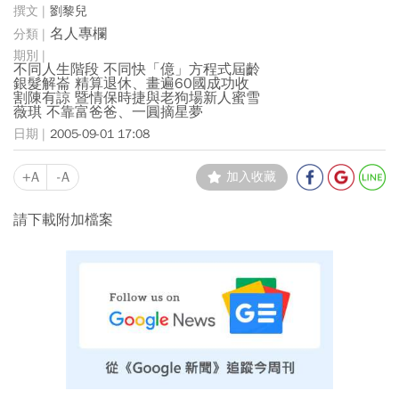
劉黎兒
名人專欄
不同人生階段 不同快「億」方程式屆齡
銀髮解崙 精算退休、畫遍60國成功收
割陳有諒 暨情保時捷與老狗場新人蜜雪
薇琪 不靠富爸爸、一圓摘星夢
2005-09-01 17:08
+A
-A
加入收藏
請下載附加檔案