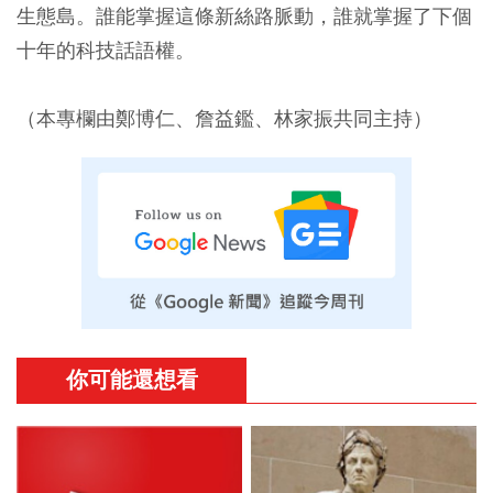
生態島。誰能掌握這條新絲路脈動，誰就掌握了下個
十年的科技話語權。
（本專欄由鄭博仁、詹益鑑、林家振共同主持）