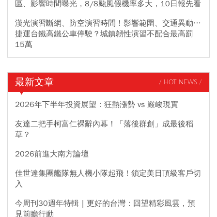
區、影響時間曝光，8/8颱風假機率多大，10日報先看
漢光演習斷網、防空演習時間！影響範圍、交通異動…
捷運台鐵高鐵公車停駛？城鎮韌性演習不配合最高罰
15萬
最新文章
/ HOT NEWS /
2026年下半年投資展望：狂熱漲勢 vs 嚴峻現實
友達二把手柯富仁裸辭內幕！「落後群創」成最後稻
草？
2026前進大南方論壇
佳世達集團艦隊無人機小隊起飛！鎖定美日頂級客戶切
入
今周刊30週年特輯｜更好的台灣：回望精彩風雲，預
見前瞻行動