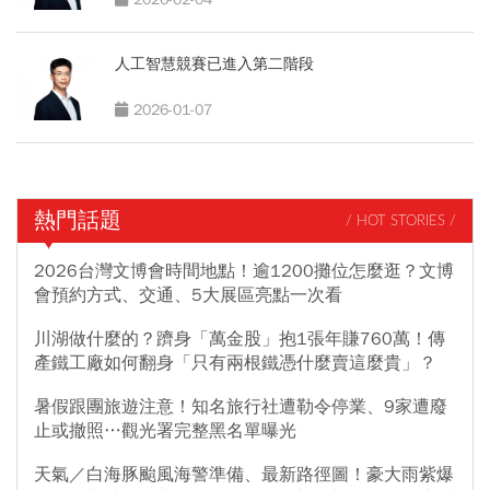
人工智慧競賽已進入第二階段
2026-01-07
熱門話題
/ HOT STORIES /
2026台灣文博會時間地點！逾1200攤位怎麼逛？文博
會預約方式、交通、5大展區亮點一次看
川湖做什麼的？躋身「萬金股」抱1張年賺760萬！傳
產鐵工廠如何翻身「只有兩根鐵憑什麼賣這麼貴」？
暑假跟團旅遊注意！知名旅行社遭勒令停業、9家遭廢
止或撤照…觀光署完整黑名單曝光
天氣／白海豚颱風海警準備、最新路徑圖！豪大雨紫爆