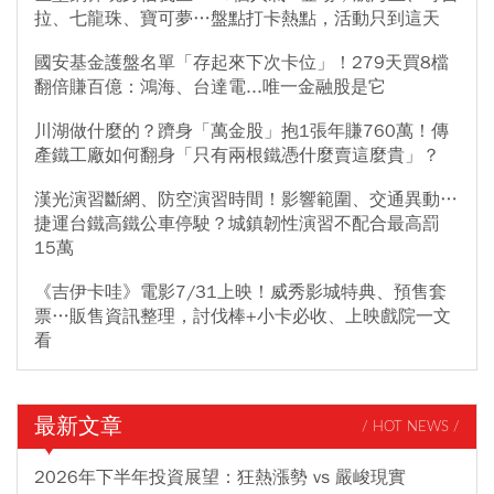
拉、七龍珠、寶可夢…盤點打卡熱點，活動只到這天
國安基金護盤名單「存起來下次卡位」！279天買8檔
翻倍賺百億：鴻海、台達電...唯一金融股是它
川湖做什麼的？躋身「萬金股」抱1張年賺760萬！傳
產鐵工廠如何翻身「只有兩根鐵憑什麼賣這麼貴」？
漢光演習斷網、防空演習時間！影響範圍、交通異動…
捷運台鐵高鐵公車停駛？城鎮韌性演習不配合最高罰
15萬
《吉伊卡哇》電影7/31上映！威秀影城特典、預售套
票…販售資訊整理，討伐棒+小卡必收、上映戲院一文
看
最新文章
/ HOT NEWS /
2026年下半年投資展望：狂熱漲勢 vs 嚴峻現實