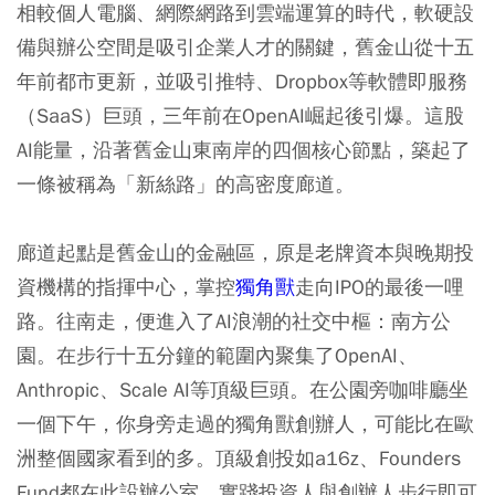
相較個人電腦、網際網路到雲端運算的時代，軟硬設
備與辦公空間是吸引企業人才的關鍵，舊金山從十五
年前都市更新，並吸引推特、Dropbox等軟體即服務
（SaaS）巨頭，三年前在OpenAI崛起後引爆。這股
AI能量，沿著舊金山東南岸的四個核心節點，築起了
一條被稱為「新絲路」的高密度廊道。
廊道起點是舊金山的金融區，原是老牌資本與晚期投
資機構的指揮中心，掌控
獨角獸
走向IPO的最後一哩
路。往南走，便進入了AI浪潮的社交中樞：南方公
園。在步行十五分鐘的範圍內聚集了OpenAI、
Anthropic、Scale AI等頂級巨頭。在公園旁咖啡廳坐
一個下午，你身旁走過的獨角獸創辦人，可能比在歐
洲整個國家看到的多。頂級創投如a16z、Founders
Fund都在此設辦公室，實踐投資人與創辦人步行即可