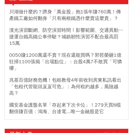
川湖做什麼的？躋身「萬金股」抱1張年賺760萬！傳
產鐵工廠如何翻身「只有兩根鐵憑什麼賣這麼貴」？
漢光演習斷網、防空演習時間！影響範圍、交通異動…
捷運台鐵高鐵公車停駛？城鎮韌性演習不配合最高罰
15萬
0050賺1200萬還不賣？現在還能買嗎？郭哲榮砸1億
狂掃1100張揭「出場點位」：台股4萬7不敢買「可憐
哪」
兆基百億財務危機！包租教母4年前收到房東私訊看出
「包租代管龍頭岌岌可危」：為何租約越多，風險越
高？
國安基金護盤名單「存起來下次卡位」！279天買8檔
翻倍賺百億：鴻海、台達電...唯一金融股是它