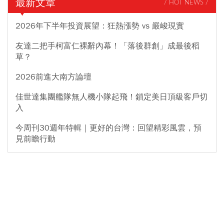
最新文章
/ HOT NEWS /
2026年下半年投資展望：狂熱漲勢 vs 嚴峻現實
友達二把手柯富仁裸辭內幕！「落後群創」成最後稻
草？
2026前進大南方論壇
佳世達集團艦隊無人機小隊起飛！鎖定美日頂級客戶切
入
今周刊30週年特輯｜更好的台灣：回望精彩風雲，預
見前瞻行動