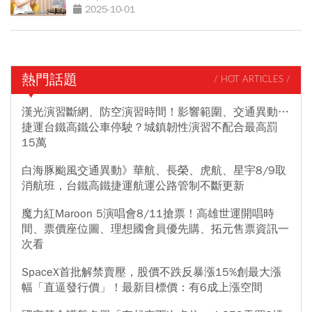
務自由？
2025-10-01
熱門話題
/ HOT ARTICLES /
漢光演習斷網、防空演習時間！影響範圍、交通異動…
捷運台鐵高鐵公車停駛？城鎮韌性演習不配合最高罰
15萬
白海豚颱風交通異動》華航、長榮、虎航、星宇8/9取
消航班，台鐵高鐵捷運航運公路管制不斷更新
魔力紅Maroon 5演唱會8/11搶票！高雄世運開唱時
間、票價座位圖、理想國會員優先購、拓元售票資訊一
次看
SpaceX首批解禁賣壓，股價不跌反暴漲15%創最大漲
幅「直逼發行價」！最新目標價：有6成上漲空間