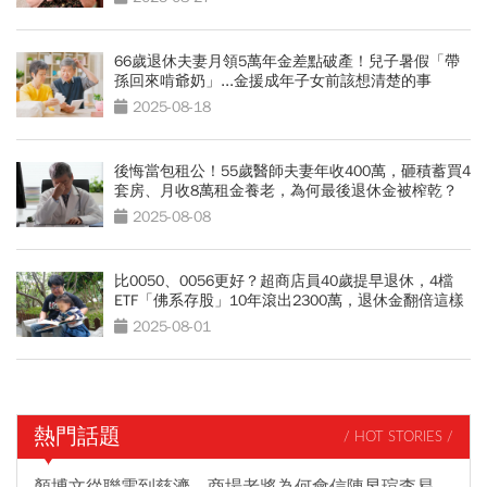
66歲退休夫妻月領5萬年金差點破產！兒子暑假「帶
孫回來啃爺奶」...金援成年子女前該想清楚的事
2025-08-18
後悔當包租公！55歲醫師夫妻年收400萬，砸積蓄買4
套房、月收8萬租金養老，為何最後退休金被榨乾？
2025-08-08
比0050、0056更好？超商店員40歲提早退休，4檔
ETF「佛系存股」10年滾出2300萬，退休金翻倍這樣
買
2025-08-01
熱門話題
/ HOT STORIES /