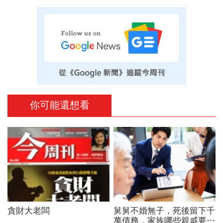
你可能還想看
貪財大老闆
舅舅不婚無子，死後留下千
萬債務，家族哪些親戚要辦