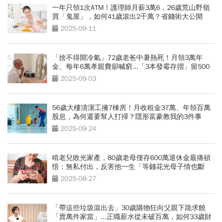
一年只領1次ATM！護理師月薪3萬6，26歲荒山野嶺
買「鬼屋」，如何41歲滾出2千萬？省錢術大公開
2025-09-11
「捨不得開冷氣」72歲老爸中暑熱死！月領3萬年
金、每年6萬孝親費卻喊窮...「3本發霉存摺」留500
萬遺產啟示
2025-09-03
56歲大樓清潔工擁7棟房！月收租金37萬、年領百萬
股息，為何還要幫人打掃？隱形富豪教我的3件事
2025-09-24
啃老兒敗光家產，80歲老母僅存600萬退休金最痛頓
悟：無私付出，反害他一生「等錢花光母子情也斷
了」
2025-08-27
「帶這些垃圾滾出去」30歲購物狂向父親下跪求饒
「賣萬件家當」...正職薪水從未破百萬，如何33歲財