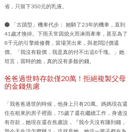
省，只留下350元的乳液。
● 「古蹟型」機車代步：
她騎了23年的機車，直到
41歲才換掉。下雨天常因熄火而淋雨牽車，甚至為了
6千元的引擎維修費，當場哭出來，與老闆討價還
價。「我沒有殺價，我是真的付不出這6千塊。」她
坦言，當時的她，真的沒有多餘的錢。
爸爸過世時存款僅20萬！拒絕複製父母
的金錢焦慮
「我爸爸過世的時候，他身上只有20萬。媽媽現在還
住在租來的房子裡面，75歲了還在繼續工作，身邊沒
有存款，她現在還在焦慮說，『我今天沒有賺到錢，
我今天生活怎麼辦？』這就是她，她這一輩子都在為