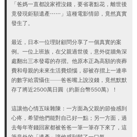
「爸媽一直都說家裡沒錢，要省著點花，離世後
竟發現鉅額遺產……」這種電影情節，竟然真實
發生了。
最近，日本一位理財顧問分享了一個真實的案
例。一位上班族，在父親過世後，意外從牆角深
處翻出三本發霉的存摺。他原本正為高額的喪葬
費和母親的未來生活費煩惱，卻被存摺上一連串
的數字給震懾住——爸爸嘴上說沒錢，竟然默默
存了將近2500萬日圓（約新台幣550萬）！
這讓他心情五味雜陳：一方面為父親的節儉感到
心疼，希望他們能對自己好一點；另一方面，過
去每年寄錢回家都被爸爸一筆一筆存下來了，這
筆意外的「遺產」讓他感到鬆了一口氣。