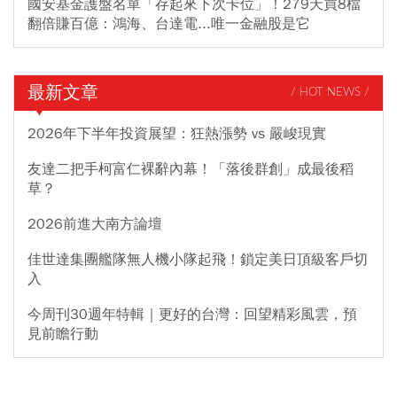
國安基金護盤名單「存起來下次卡位」！279天買8檔
翻倍賺百億：鴻海、台達電...唯一金融股是它
最新文章
/ HOT NEWS /
2026年下半年投資展望：狂熱漲勢 vs 嚴峻現實
友達二把手柯富仁裸辭內幕！「落後群創」成最後稻
草？
2026前進大南方論壇
佳世達集團艦隊無人機小隊起飛！鎖定美日頂級客戶切
入
今周刊30週年特輯｜更好的台灣：回望精彩風雲，預
見前瞻行動