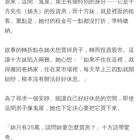
原來，這間「鬼屋」屋主有個特別的身分——它是十
方先生（姊夫）的投資房，而十方妹，就是裡面的租
客。重點是，她付的租金可一點都沒打折，準時繳
納。
故事的轉折點在姊夫想賣掉房子，轉而投資股市。這
讓十方妹陷入兩難。她心想：「如果不住在這裡，就
得搬回爸媽家，住在菜市場裡，每天早上三四點就開
始吵，根本沒有辦法好好休息。」
為了尋求一個安靜、能讓自己好好休息的空間，即使
這間房子像鬼屋，她也下定決心要把它買下來。
「妳只有25萬，請問妳要怎麼買房？」十方語帶驚
奇。