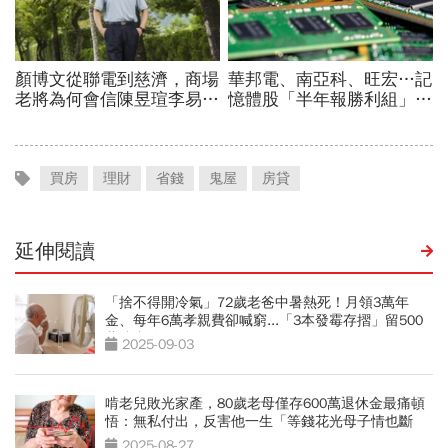
買房
理財
省錢
鬼屋
房貸
延伸閱讀
「捨不得開冷氣」72歲老爸中暑熱死！月領3萬年
金、每年6萬孝親費卻喊窮...「3本發霉存摺」留500
萬遺產啟示
2025-09-03
啃老兒敗光家產，80歲老母僅存600萬退休金最痛頓
悟：無私付出，反害他一生「等錢花光母子情也斷
了」
2025-08-27