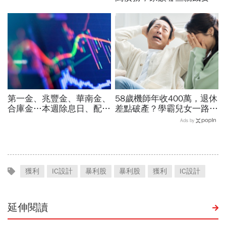
理拋棄繼承，才不會牽連下
一代？
第一金、兆豐金、華南金、
58歲機師年收400萬，退休
合庫金…本週除息日、配息
差點破產？學霸兒女一路私
一表看！存股誰殖利率最
校、每月5萬學費掏空存
Ads by
高：它3.66%穩穩賺
款：賺再多都可能被三座大
山壓垮
獲利
IC設計
暴利股
暴利股
獲利
IC設計
延伸閱讀