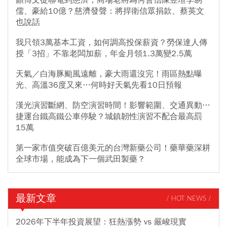
顏博文從聯電到慈濟，商場老將為何會信陳昱瑄李易
儒、豪給10億？慈濟發聲：將捍衛信眾捐款、蔡英文
也說話
我只領3萬基本工資，如何調高投保薪資？勞保達人傳
授「3招」不靠老闆加薪，年金月領1.3萬變2.5萬
天氣／白海豚颱風遠離，豪大雨還沒完！雨區熱點曝
光、高溫36度又來…何時好天氣先看10日預報
漢光演習斷網、防空演習時間！影響範圍、交通異動…
捷運台鐵高鐵公車停駛？城鎮韌性演習不配合最高罰
15萬
第一家市值突破百億美元的台灣新藥公司！藥華藥深耕
全球市場，能成為下一個武田製藥？
最新文章
/ HOT NEWS /
2026年下半年投資展望：狂熱漲勢 vs 嚴峻現實