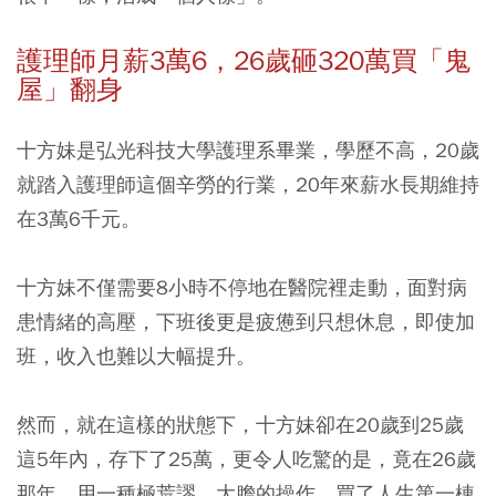
護理師月薪3萬6，26歲砸320萬買「鬼
屋」翻身
十方妹是弘光科技大學護理系畢業，學歷不高，20歲
就踏入護理師這個辛勞的行業，20年來薪水長期維持
在3萬6千元。
十方妹不僅需要8小時不停地在醫院裡走動，面對病
患情緒的高壓，下班後更是疲憊到只想休息，即使加
班，收入也難以大幅提升。
然而，就在這樣的狀態下，十方妹卻在20歲到25歲
這5年內，存下了25萬，更令人吃驚的是，竟在26歲
那年，用一種極荒謬、大膽的操作，買了人生第一棟