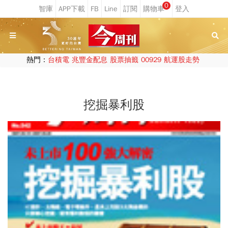
0
熱門：
台積電
兆豐金配息
股票抽籤
00929
航運股走勢
挖掘暴利股