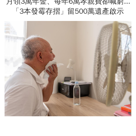
月領3萬年金、每年6萬孝親費卻喊窮...
「3本發霉存摺」留500萬遺產啟示