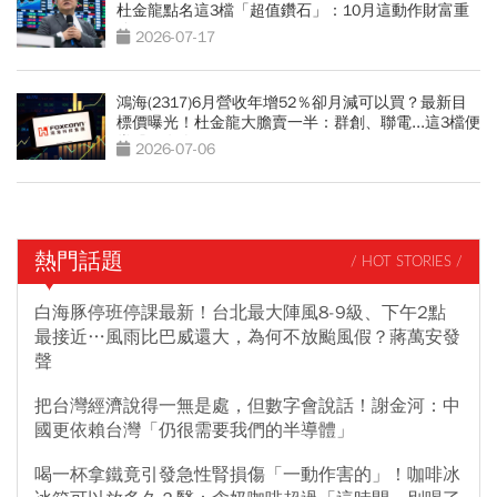
杜金龍點名這3檔「超值鑽石」：10月這動作財富重
分配
2026-07-17
鴻海(2317)6月營收年增52％卻月減可以買？最新目
標價曝光！杜金龍大膽賣一半：群創、聯電...這3檔便
當股更有肉
2026-07-06
熱門話題
/ HOT STORIES /
白海豚停班停課最新！台北最大陣風8-9級、下午2點
最接近…風雨比巴威還大，為何不放颱風假？蔣萬安發
聲
把台灣經濟說得一無是處，但數字會說話！謝金河：中
國更依賴台灣「仍很需要我們的半導體」
喝一杯拿鐵竟引發急性腎損傷「一動作害的」！咖啡冰