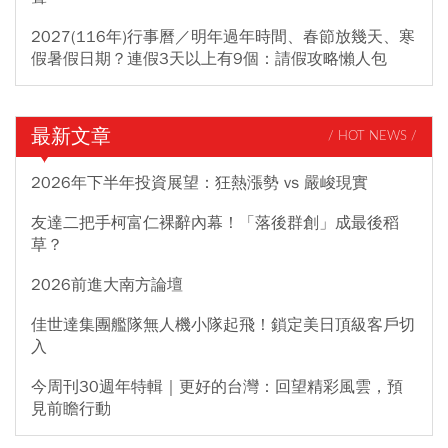
2027(116年)行事曆／明年過年時間、春節放幾天、寒
假暑假日期？連假3天以上有9個：請假攻略懶人包
最新文章
/ HOT NEWS /
2026年下半年投資展望：狂熱漲勢 vs 嚴峻現實
友達二把手柯富仁裸辭內幕！「落後群創」成最後稻
草？
2026前進大南方論壇
佳世達集團艦隊無人機小隊起飛！鎖定美日頂級客戶切
入
今周刊30週年特輯｜更好的台灣：回望精彩風雲，預
見前瞻行動