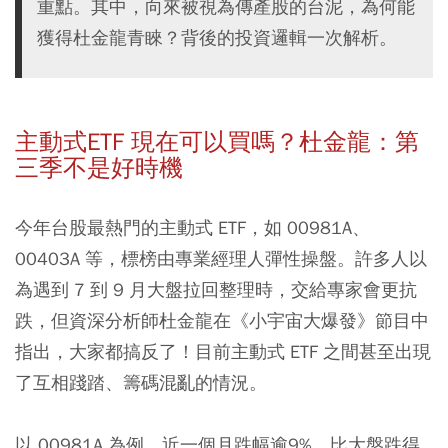
重點。其中，向來被視為傳產股的台泥，為何能
獲得杜金龍青睞？背後的投資邏輯一次解析。
主動式ETF 現在可以買嗎？杜金龍：第
三季不是好時機
今年台股最熱門的主動式 ETF，如 00981A、
00403A 等，標榜由專業經理人彈性操盤。許多人以
為遇到 7 到 9 月大盤拉回整理時，交給專家會更抗
跌，但資深分析師杜金龍在《小宇宙大爆發》節目中
指出，大家都搞反了！目前主動式 ETF 之間甚至出現
了互相踐踏、籌碼混亂的情況。
以 00981A 為例，近一個月跌幅逾9%，比大盤跌得