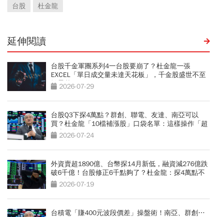
台股
杜金龍
延伸閱讀
台股千金軍團系列4一台股要崩了？杜金龍一張
EXCEL「單日成交量未達天花板」，千金股盛世不至
於曇花一現
2026-07-29
台股Q3下探4萬點？群創、聯電、友達、南亞可以
買？杜金龍「10檔補漲股」口袋名單：這樣操作「超
好賺的啦」
2026-07-24
外資賣超1890億、台幣探14月新低，融資減276億跌
破6千億！台股修正6千點夠了？杜金龍：探4萬點不
無可能
2026-07-19
台積電「賺400元波段價差」操盤術！南亞、群創…