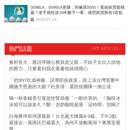
00981A、00991A更賺，幹嘛買0050！看績效買股穩
贏？老手挑投資18年數字一看：後照鏡買股有3盲點
2026-07-16
熱門話題
/ HOT ARTICLES /
眷村長大，蔡詩萍聊公務員老父親：不給子女出人頭地
的壓力，只要看到我在看書他就很開心
「把BNT吹成神藥、誤導防疫政策」誰上演台灣需要中
國施予恩惠的大戲？杜奕瑾：還防疫團隊一個公道
喝一杯拿鐵竟引發急性腎損傷「一動作害的」！咖啡冰
冰箱可以放多久？醫：含奶咖啡超過「這時間」別喝了
白海豚停班停課最新！台北最大陣風8-9級、下午2點
最接近…風雨比巴威還大，為何不放颱風假？蔣萬安發
聲