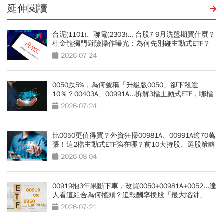
延伸閱讀
台泥(1101)、聯電(2303)... 台股7-9月洗盤期買什麼？
杜金龍獨門避險操作曝光：為何先別碰主動式ETF？
2026-07-24
0050跌5%，為何號稱「升級版0050」卻下殺逾
10％？00403A、00991A...拆解3檔主動式ETF，哪檔
最抗跌？
2026-07-24
比0050更值得買？外資狂掃00981A、00991A逾70萬
張！這2檔主動式ETF強在哪？前10大持股、選股策略
PK：短線暴賺選它
2026-08-04
00919抱3年果斷下車，改買0050+00981A+0052...達
人看這組合為何搖頭？追報酬率換股「最大陷阱」
2026-07-21