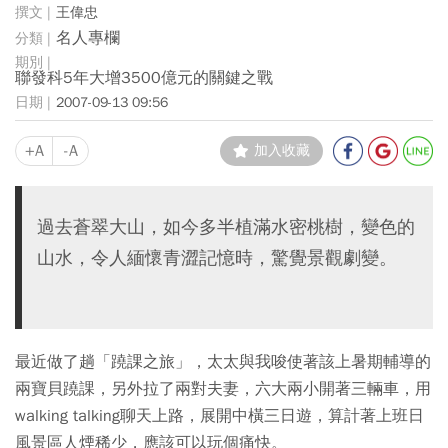
王偉忠
名人專欄
聯發科5年大增3500億元的關鍵之戰
2007-09-13 09:56
+A
-A
加入收藏
過去蒼翠大山，如今多半植滿水密桃樹，變色的
山水，令人緬懷青澀記憶時，驚覺景觀劇變。
最近做了趟「蹺課之旅」，太太與我唆使著該上暑期輔導的
兩寶貝蹺課，另外拉了兩對夫妻，六大兩小開著三輛車，用
walking talking聊天上路，展開中橫三日遊，算計著上班日
風景區人煙稀少，應該可以玩個痛快。