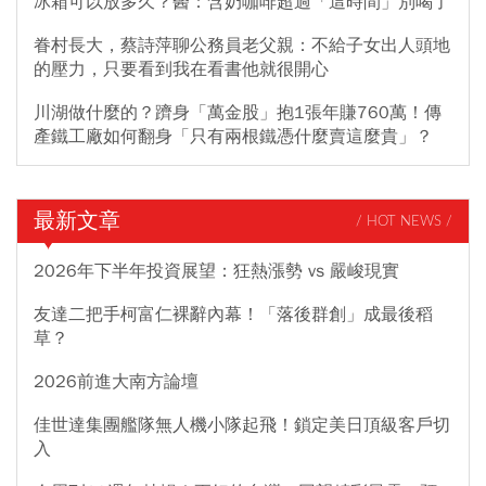
冰箱可以放多久？醫：含奶咖啡超過「這時間」別喝了
眷村長大，蔡詩萍聊公務員老父親：不給子女出人頭地
的壓力，只要看到我在看書他就很開心
川湖做什麼的？躋身「萬金股」抱1張年賺760萬！傳
產鐵工廠如何翻身「只有兩根鐵憑什麼賣這麼貴」？
最新文章
/ HOT NEWS /
2026年下半年投資展望：狂熱漲勢 vs 嚴峻現實
友達二把手柯富仁裸辭內幕！「落後群創」成最後稻
草？
2026前進大南方論壇
佳世達集團艦隊無人機小隊起飛！鎖定美日頂級客戶切
入