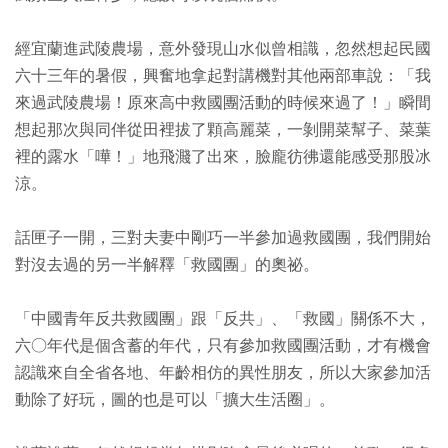
經宜蘭進武陵農場，意外發現山水似曾相識，忽然想起民國
六十三年的暑假，興奮地拿起對講機對其他兩部車說：「我
來過武陵農場！原來高中救國團活動的時候來過了！」瞬間
想起那次與同伴從田裡拔了顆高麗菜，一剝開菜幫子、菜葉
裡的露水「嘩！」地飛濺了出來，臉龐彷彿還能感受那股冰
涼。
話匣子一開，三對夫妻中剛巧一半參加過救國團，我們開始
對沒去過的另一半解釋「救國團」的奧祕。
「中國青年反共救國團」跟「反共」、「救國」關係不大，
六○年代是個含蓄的年代，只有參加救國團活動，才有機會
認識來自全省各地、年齡相仿的異性朋友，所以大家參加活
動除了好玩，圖的也是可以「擴大生活圈」。