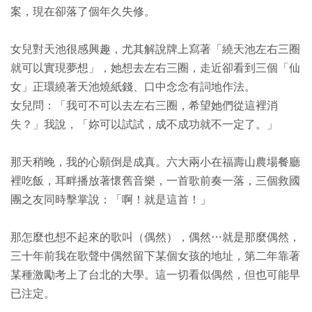
案，現在卻落了個年久失修。
女兒對天池很感興趣，尤其解說牌上寫著「繞天池左右三圈
就可以實現夢想」，她想去左右三圈，走近卻看到三個「仙
女」正環繞著天池燒紙錢、口中念念有詞地作法。
女兒問：「我可不可以去左右三圈，希望她們從這裡消
失？」我說，「妳可以試試，成不成功就不一定了。」
那天稍晚，我的心願倒是成真。六大兩小在福壽山農場餐廳
裡吃飯，耳畔播放著懷舊音樂，一首歌前奏一落，三個救國
團之友同時擊掌說：「啊！就是這首！」
那怎麼也想不起來的歌叫（偶然），偶然…就是那麼偶然，
三十年前我在歌聲中偶然留下某個女孩的地址，第二年靠著
某種激勵考上了台北的大學。這一切看似偶然，但也可能早
已注定。