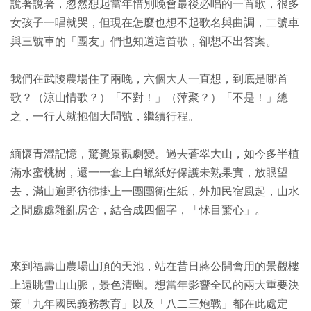
說著說著，忽然想起當年惜別晚會最後必唱的一首歌，很多
女孩子一唱就哭，但現在怎麼也想不起歌名與曲調，二號車
與三號車的「團友」們也知道這首歌，卻想不出答案。
我們在武陵農場住了兩晚，六個大人一直想，到底是哪首
歌？（涼山情歌？）「不對！」（萍聚？）「不是！」總
之，一行人就抱個大問號，繼續行程。
緬懷青澀記憶，驚覺景觀劇變。過去蒼翠大山，如今多半植
滿水蜜桃樹，還一一套上白蠟紙好保護未熟果實，放眼望
去，滿山遍野彷彿掛上一團團衛生紙，外加民宿風起，山水
之間處處雜亂房舍，結合成四個字，「怵目驚心」。
來到福壽山農場山頂的天池，站在昔日蔣公開會用的景觀樓
上遠眺雪山山脈，景色清幽。想當年影響全民的兩大重要決
策「九年國民義務教育」以及「八二三炮戰」都在此處定