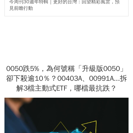
今周刊30週年特輯｜更好的台灣：回望精彩風雲，預
見前瞻行動
0050跌5%，為何號稱「升級版0050」
卻下殺逾10％？00403A、00991A...拆
解3檔主動式ETF，哪檔最抗跌？