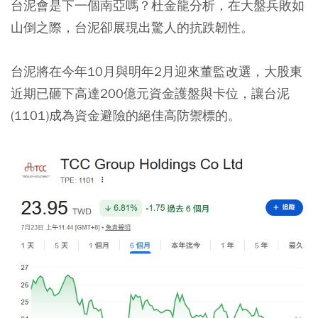
台泥會是下一個南亞嗎？杜金龍分析，在大盤兵敗如
山倒之際，台泥卻展現出驚人的抗跌韌性。
台泥將在今年10月與明年2月迎來董監改選，大股東
近期已砸下高達200億元資金護盤與卡位，讓台泥
(1101)成為資金避險的絕佳高防禦標的。