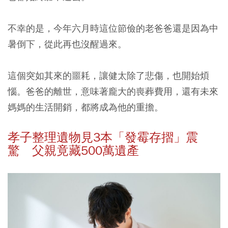
不幸的是，今年六月時這位節儉的老爸爸還是因為中
暑倒下，從此再也沒醒過來。
這個突如其來的噩耗，讓健太除了悲傷，也開始煩
惱。爸爸的離世，意味著龐大的喪葬費用，還有未來
媽媽的生活開銷，都將成為他的重擔。
孝子整理遺物見3本「發霉存摺」震
驚 父親竟藏500萬遺產