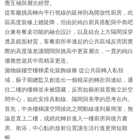
覺互補與層次經營。
從客廳挑高轉向平行視線的延伸則為開放性廚房，此
區高度裝修上雖陡降，但由於純白廚具搭配與中島吧
台兼有餐桌功能的融合設計，以及結合上方隔間採穿
透及鏡面材質，客餐廚所串連起的公共區域反而因實
際的高度落差讓開闊與挑高中更富層次，一貫的純白
優雅悠遊其中而精采更迭。
拋物線鏤空樓梯柔化裝飾線條 從公共區轉入私領
域，蘇子期總監又創造出一個精采的轉折與連結，通
往二樓的樓梯並未被隱藏，反而如藝術裝置般立於空
間中心，如此安排具動線、隔間與美學的思考在內。
首先，中央樓梯讓空間彼此之間動線達到最簡潔，無
論是直上二樓，或經此轉折進入一樓廚房與後方書
房、衛浴，中心點的放射位置讓生活行進更簡短順
暢。