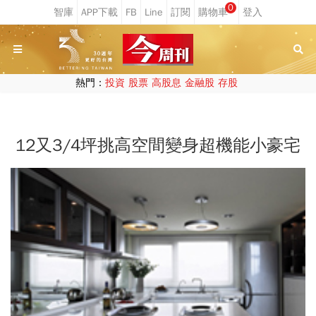
0
熱門：
投資
股票
高股息
金融股
存股
12又3/4坪挑高空間變身超機能小豪宅