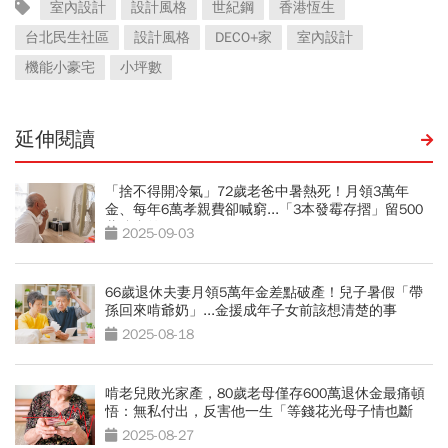
室內設計
設計風格
世紀鋼
香港恆生
台北民生社區
設計風格
DECO+家
室內設計
機能小豪宅
小坪數
延伸閱讀
「捨不得開冷氣」72歲老爸中暑熱死！月領3萬年
金、每年6萬孝親費卻喊窮...「3本發霉存摺」留500
萬遺產啟示
2025-09-03
66歲退休夫妻月領5萬年金差點破產！兒子暑假「帶
孫回來啃爺奶」...金援成年子女前該想清楚的事
2025-08-18
啃老兒敗光家產，80歲老母僅存600萬退休金最痛頓
悟：無私付出，反害他一生「等錢花光母子情也斷
了」
2025-08-27