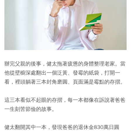
辦完父親的後事，健太拖著疲憊的身體整理老家。
當
他從壁櫥深處翻出一個泛黃、發霉的紙袋，打開一
看，裡頭躺著三本封角磨圓、頁面滿是霉點的存摺。
這三本看似不起眼的存摺，每一本都像在訴說著爸爸
一生刻苦節儉的故事。
健太翻開其中一本，發現爸爸的退休金830萬日圓