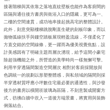
接著階梯與其依靠之落地直紋壁板也能作為客廚間的
區隔與通往後方書房與衛浴入口的隱藏，更可為一、
二樓的空間連貫，成功地串接起挑高宅的整體設計。
此外，刻意突顯樓梯跳脫剛直生硬的刻板印象，而以
拋物弧線扶手與鏤空踏板展現輕盈流線，不僅柔化了
方直交錯的空間線條，更一躍而為優美視覺焦點，設
計美感因有了明確主題而層次湧現，給予這間小豪宅
除超強機能之外，所營造的美學時尚一樣無懈可擊。
利用半穿透隔間製造空間層次 相對於客廚採開放與
色調統一的規劃以形塑整體感，與私領域的隔間則採
半穿透材質呼應小坪數住宅最必要的通透性，與沙發
後方的書房以橫開崁玻璃為區隔，不刻意製成開窗方
式，彷彿白牆中崁入一道後方端景畫，將實用與裝飾
俐落結合。