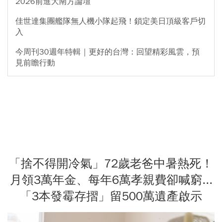
2026前進大南方論壇
佳世達集團艦隊無人機小隊起飛！鎖定美日頂級客戶切
入
今周刊30週年特輯｜更好的台灣：回望精彩風雲，預
見前瞻行動
「捨不得開冷氣」72歲老爸中暑熱死！
月領3萬年金、每年6萬孝親費卻喊窮...
「3本發霉存摺」留500萬遺產啟示