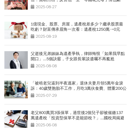
了」
2025-08-27
1億現金、股票、房屋，遺產稅差多少？繼承股票最
吃虧？財富傳承眉角一次看：遺產稅1250萬→0元
2025-08-19
父逝後兄弟姊妹為遺產爭執，律師悔恨「如果我早點
開口」...5個訣竅，子女跟長輩談遺囑不再尷尬
2025-08-08
「被啃老兒逼到半夜逃家」退休夫妻月領5萬年金淚
訴：40歲雙胞胎不工作，月吃3萬伙食費、體重200公
斤
2025-07-29
老父800萬買3張保單，過世後2個兒子卻被催繳137
萬遺產稅「投資型保單不是能節稅？」...國稅局揭避
稅盲點
2025-06-08