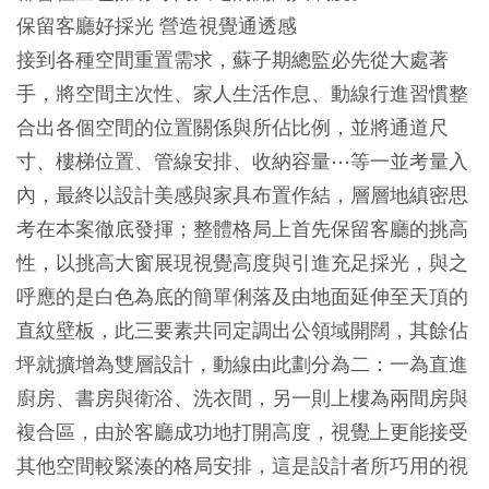
保留客廳好採光 營造視覺通透感
接到各種空間重置需求，蘇子期總監必先從大處著
手，將空間主次性、家人生活作息、動線行進習慣整
合出各個空間的位置關係與所佔比例，並將通道尺
寸、樓梯位置、管線安排、收納容量⋯等一並考量入
內，最終以設計美感與家具布置作結，層層地縝密思
考在本案徹底發揮；整體格局上首先保留客廳的挑高
性，以挑高大窗展現視覺高度與引進充足採光，與之
呼應的是白色為底的簡單俐落及由地面延伸至天頂的
直紋壁板，此三要素共同定調出公領域開闊，其餘佔
坪就擴增為雙層設計，動線由此劃分為二：一為直進
廚房、書房與衛浴、洗衣間，另一則上樓為兩間房與
複合區，由於客廳成功地打開高度，視覺上更能接受
其他空間較緊湊的格局安排，這是設計者所巧用的視