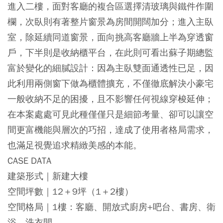
進入二樓，面對客廳的複合區選擇清玻璃與鐵件作圍
欄，次臥則有著整片窗景為房間開闊加分；進入主臥
室，除延續同道窗景，面向挑高客廳牆上半為穿透窗
戶，下半則是收納櫃平台，在此則可看出蘇子期總監
富於變化的細膩設計：因為主臥雙面通透性已足，因
此利用兩側窗下做為櫃體擴充，不僅徹底解決小豪宅
一般收納不足的困擾，且不影響任何視線穿梭延伸；
在本案處處可見此種僅僅只是細節考量、卻可以讓空
間更富機能與層次的巧招，達成了使用者格局需求，
也滿足視覺追求精緻美感的本能。
CASE DATA
建築形式｜新建大樓
空間坪數｜12＋9坪（1＋2樓）
空間格局｜1樓：客廳、開放式廚房+吧台、書房、衛
浴、洗衣間