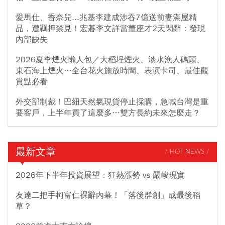
愛馬仕、香奈兒...兆基李建成涉吞7億送前妻滿屋精
品，遭羈押禁見！宏碁李文詳當董座才2天閃辭：發現
內部缺失
2026夏季煙火懶人包／大稻埕煙火、淡水漁人碼頭、
東石海上煙火…全台花火施放時間、表演卡司、最佳觀
賞點必看
外交部制裁！巴紐天然氣現貨停止採購，急喊台灣是重
要客戶，上半年買了這麼多…雙方長約未來怎麼走？
最新文章
/ HOT NEWS /
2026年下半年投資展望：狂熱漲勢 vs 嚴峻現實
友達二把手柯富仁裸辭內幕！「落後群創」成最後稻
草？