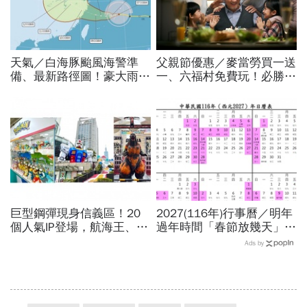
天氣／白海豚颱風海警準
父親節優惠／麥當勞買一送
備、最新路徑圖！豪大雨紫
一、六福村免費玩！必勝
爆區、影響時間曝光，8/8
客、肯德基、遊樂園…29
颱風假機率多大，10日報
家速食餐飲飯店好康必收
先看
巨型鋼彈現身信義區！20
2027(116年)行事曆／明年
個人氣IP登場，航海王、哥
過年時間「春節放幾天」、
吉拉、七龍珠、寶可夢…盤
寒假時間暑假日期？連假3
Ads by
點打卡熱點，活動只到這天
天以上有9個：請假懶人包