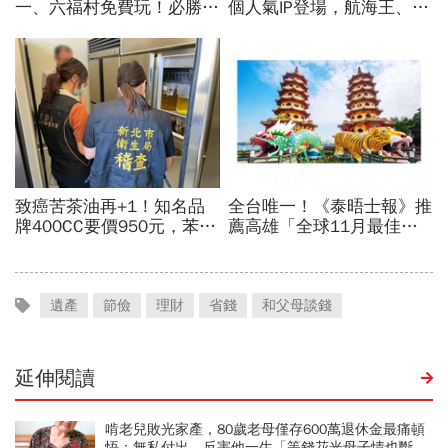
遺產
節儉
理財
省錢
和父母談錢
延伸閱讀
啃老兒敗光家產，80歲老母僅存600萬退休金最痛頓
悟：無私付出，反害他一生「等錢花光母子情也斷