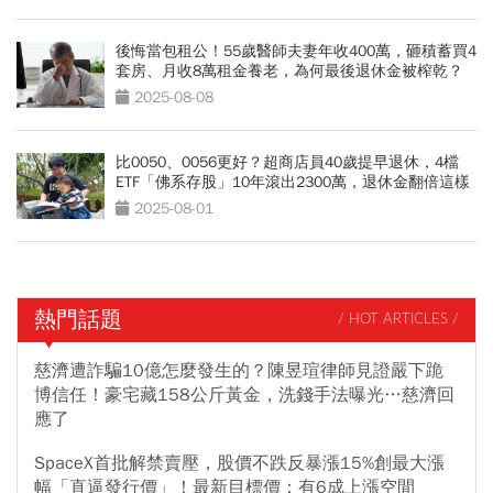
後悔當包租公！55歲醫師夫妻年收400萬，砸積蓄買4
套房、月收8萬租金養老，為何最後退休金被榨乾？
2025-08-08
比0050、0056更好？超商店員40歲提早退休，4檔
ETF「佛系存股」10年滾出2300萬，退休金翻倍這樣
買
2025-08-01
熱門話題
/ HOT ARTICLES /
慈濟遭詐騙10億怎麼發生的？陳昱瑄律師見證嚴下跪
博信任！豪宅藏158公斤黃金，洗錢手法曝光…慈濟回
應了
SpaceX首批解禁賣壓，股價不跌反暴漲15%創最大漲
幅「直逼發行價」！最新目標價：有6成上漲空間