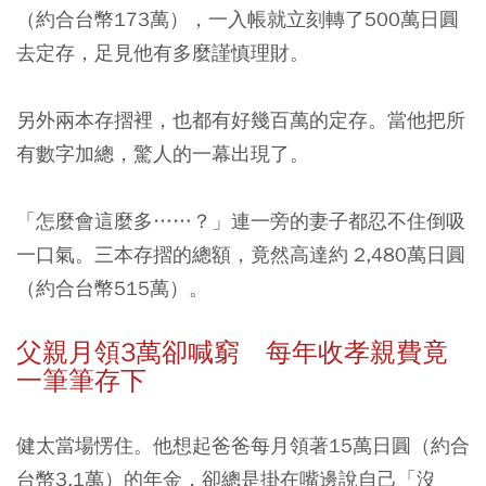
（約合台幣173萬），一入帳就立刻轉了500萬日圓
去定存，足見他有多麼謹慎理財。
另外兩本存摺裡，也都有好幾百萬的定存。當他把所
有數字加總，驚人的一幕出現了。
「怎麼會這麼多……？」連一旁的妻子都忍不住倒吸
一口氣。三本存摺的總額，竟然高達約 2,480萬日圓
（約合台幣515萬）。
父親月領3萬卻喊窮 每年收孝親費竟
一筆筆存下
健太當場愣住。他想起爸爸每月領著15萬日圓（約合
台幣3.1萬）的年金，卻總是掛在嘴邊說自己「沒